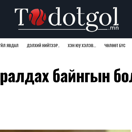
ҮЙЛ ЯВДАЛ
ДЭЛХИЙ НИЙТЭЭР..
ХЭН ЮУ ХЭЛЭВ...
ЧӨЛӨӨТ БҮС
уралдах байнгын бо