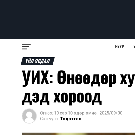
НҮҮР
ҮЙЛ ЯВДАЛ
УИХ: Өнөөдөр х
дэд хороод
Огноо:
10 сар 10 өдөр.өмнө
,
2025/09/30
Сэтгүүлч:
Тодотгол