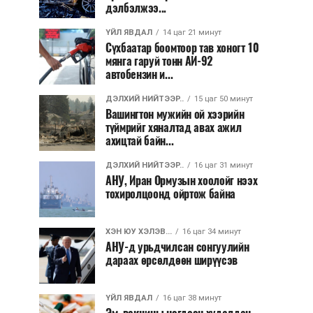
дэлбэлжээ...
ҮЙЛ ЯВДАЛ
14 цаг 21 минут
Сүхбаатар боомтоор тав хоногт 10
мянга гаруй тонн АИ-92
автобензин и...
ДЭЛХИЙ НИЙТЭЭР..
15 цаг 50 минут
Вашингтон мужийн ой хээрийн
түймрийг хяналтад авах ажил
ахицтай байн...
ДЭЛХИЙ НИЙТЭЭР..
16 цаг 31 минут
АНУ, Иран Ормузын хоолойг нээх
тохиролцоонд ойртож байна
ХЭН ЮУ ХЭЛЭВ...
16 цаг 34 минут
АНУ-д урьдчилсан сонгуулийн
дараах өрсөлдөөн ширүүсэв
ҮЙЛ ЯВДАЛ
16 цаг 38 минут