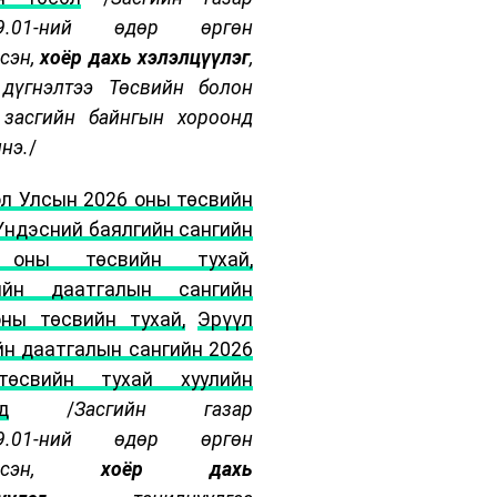
9
.
01
-н
ий
өдөр өргөн
сэн,
хоёр дахь
хэлэлцүүлэг
,
 дүгнэлтээ Төсвийн болон
засгийн байнгын хороонд
лнэ.
/
л Улсын 2026 оны төсвийн
Үндэсний баялгийн сангийн
 оны төсвийн тухай,
ийн даатгалын сангийн
ны төсвийн тухай,
Эрүүл
н даатгалын сангийн 2026
өсвийн тухай хуулийн
д
/
Засгийн газар
9
.
01
-н
ий
өдөр өргөн
үүлсэн,
хоёр дахь