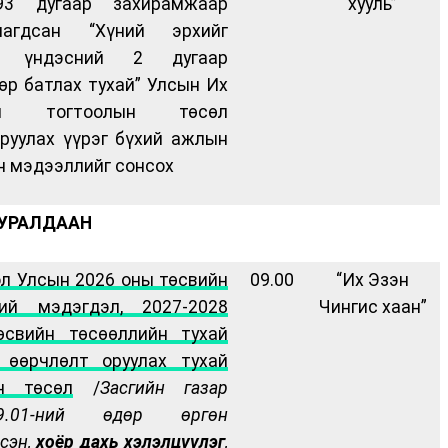
3 дугаар захирамжаар
хууль”
улагдсан “Хүний эрхийг
х үндэсний 2 дугаар
өр батлах тухай” Улсын Их
ын тогтоолын төсөл
руулах үүрэг бүхий ажлын
н мэдээллийг сонсох
ХУРАЛДААН
л Улсын 2026 оны төсвийн
09.00
“Их Эзэн
ний мэдэгдэл, 2027-2028
Чингис хаан”
өсвийн төсөөллийн тухай
 өөрчлөлт оруулах тухай
йн төсөл
/
Засгийн газар
9
.
01
-н
ий
өдөр өргөн
сэн,
хоёр дахь
хэлэлцүүлэг
,