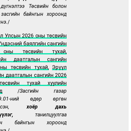
 дүгнэлтээ Төсвийн болон
засгийн байнгын хороонд
лнэ.
/
л Улсын 2026 оны төсвийн
Үндэсний баялгийн сангийн
 оны төсвийн тухай,
ийн даатгалын сангийн
ны төсвийн тухай,
Эрүүл
н даатгалын сангийн 2026
өсвийн тухай хуулийн
д
/
Засгийн газар
9
.
01
-н
ий
өдөр өргөн
үүлсэн,
хоёр дахь
лцүүлэг,
танилцуулгаа
ийн байнгын хороонд
лнэ.
/