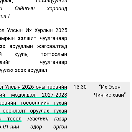
лцүүлэг,
танилцуулгаа
ийн байнгын хороонд
лнэ.
/
ол Улсын Их Хурлын 2025
амрын ээлжит чуулганаар
цэх асуудлын жагсаалтад
үй хууль, тогтоолын
үүдийг чуулганаар
үүлэх эсэх асуудал
л Улсын 2026 оны төсвийн
13.30
“Их Эзэн
ний мэдэгдэл, 2027-2028
Чингис хаан”
өсвийн төсөөллийн тухай
 өөрчлөлт оруулах тухай
йн төсөл
/
Засгийн газар
9
.
01
-н
ий
өдөр өргөн