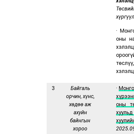
хэлэ
Төсв
хүргүү
· Монг
оны н
хэлэл
ороог
төсл
хэлэлц
3
Байгаль
·
Монго
орчин, хүнс,
хүрээ
хөдөө аж
оны т
ахуйн
хуульд
байнгын
хуули
хороо
202
5
.0