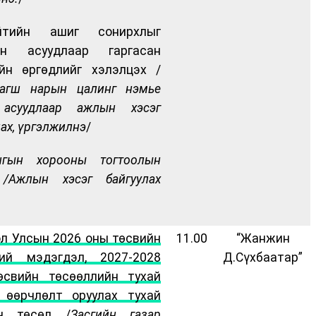
тийн ашиг сонирхлыг
өн асуудлаар гаргасан
йн өргөдлийг хэлэлцэх /
багш нарын цалинг нэмье
 асуудлаар ажлын хэсэг
лах, үргэлжилнэ
/
нгын хорооны тогтоолын
/
Ажлын хэсэг байгуулах
л Улсын 2026 оны төсвийн
11.00
“Жанжин
ний мэдэгдэл, 2027-2028
Д.Сүхбаатар”
өсвийн төсөөллийн тухай
 өөрчлөлт оруулах тухай
йн төсөл
/
Засгийн газар