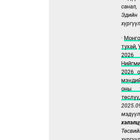
санал,
Эдийн 
хүргүү
·
Монго
тухай,
2026
Нийгм
2026 о
мэндий
оны т
төслүү
202
5
.0
мэд
хэлэ
Төсв
хүргүү