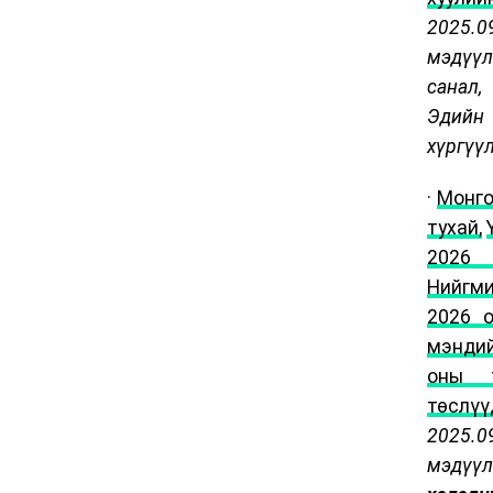
202
5
.0
мэдүүл
санал,
Эдийн 
хүргүү
·
Монго
тухай,
2026
Нийгм
2026 о
мэндий
оны т
төслүү
202
5
.0
мэд