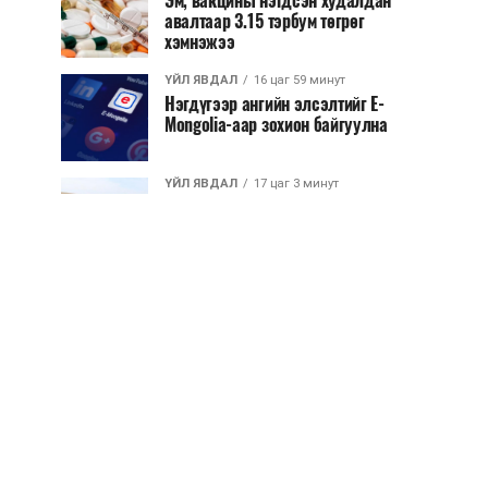
Эм, вакцины нэгдсэн худалдан
авалтаар 3.15 тэрбум төгрөг
хэмнэжээ
ҮЙЛ ЯВДАЛ
16 цаг 59 минут
Нэгдүгээр ангийн элсэлтийг E-
Mongolia-аар зохион байгуулна
ҮЙЛ ЯВДАЛ
17 цаг 3 минут
Улсын чанартай хатуу хучилттай
авто замын талаас илүү хувь нь
13-аас...
ҮЙЛ ЯВДАЛ
17 цаг 8 минут
Засгийн газар энэ оныг дуустал
санхүүгийн хэмнэлтийн горимд
шилжинэ
ХЭН ЮУ ХЭЛЭВ...
17 цаг 36 минут
Шатахууны импортын гаалийн
албан татварыг 2027 оны
хоёрдугаар сарын ...