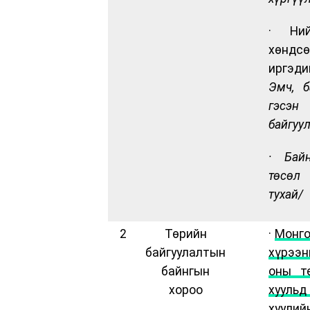
· Ний
хөндс
иргэди
Эмч, 
гэсэн
байгуу
·
Бай
төсөл
тухай
/
2
Төрийн
·
Монго
байгуулалтын
хүрээ
байнгын
оны т
хороо
хуульд
хуули