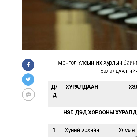
Монгол Улсын Их Хурлын байнг
хэлэлцүүлгийн
Д/
ХУРАЛДААН
ХЭ
Д
НЭГ. ДЭД ХОРООНЫ ХУРАЛ
1
Хүний эрхийн
Улсын