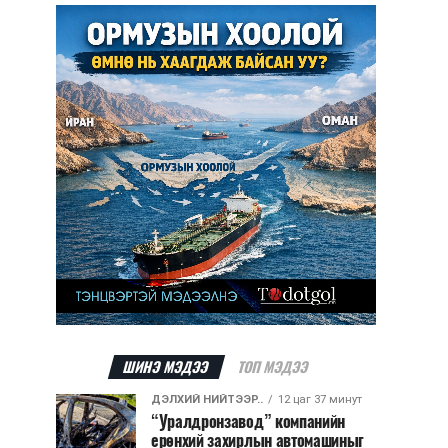
ШИНЭ МЭДЭЭ
ТОП МЭДЭЭ
ДЭЛХИЙ НИЙТЭЭР..
12 цаг 37 минут
“Уралдронзавод” компанийн
ерөнхий захирлын автомашиныг