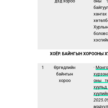
дэд хороо
оны 9
байгу
ханга
хөтөлб
Хурл
боловс
хэсгий
ХОЁР. БАЙНГЫН ХОРООНЫ 
1
Өргөдлийн
·
Монго
байнгын
хүрээ
хороо
оны т
хуульд
хуули
202
5
.0
мэдүүл