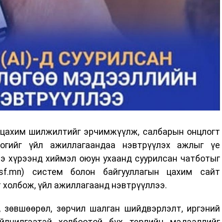
р цахим шилжилтийг эрчимжүүлж, салбарын онцлогт
логийг үйл ажиллагаандаа нэвтрүүлэх ажлыг үе
э хүрээнд хиймэл оюун ухаанд суурилсан чатботыг
isf.mn) систем болон байгууллагын цахим сайт
ст холбож, үйл ажиллагаанд нэвтрүүллээ.
, зөвшөөрөл, зөрчил шалган шийдвэрлэлт, иргэний
үйлчилгээтэй холбоотой бүх төрлийн мэдээллийг