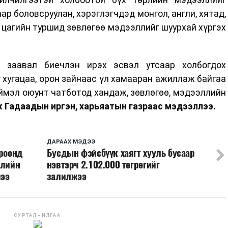
р боловсруулан, хэрэглэгчдэд монгол, англи, хятад,
4 цагийн туршид зөвлөгөө мэдээллийг шуурхай хүргэх
 заавал биечлэн ирэх эсвэл утсаар холбогдох
 хугацаа, орон зайнаас үл хамааран ажиллаж байгаа
ймэл оюунт чатботод хандаж, зөвлөгөө, мэдээллийн
 Гадаадын иргэн, харьяатын газраас мэдээллээ.
ДАРААХ МЭДЭЭ
ороонд
Бусдын фэйсбүүк хаягт хууль бусаар
улийн
нэвтэрч 2.102.000 төгрөгийг
лээ
залилжээ
СУРТАЛЧИЛГАА