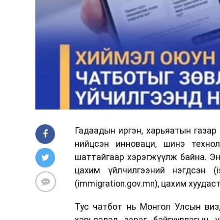
Гадаадын иргэн, харьяатын газа
нийцсэн инноваци, шинэ техно
шаттайгаар хэрэгжүүлж байна. Эн
цахим үйлчилгээний нэгдсэн (
(immigration.gov.mn), цахим хууда
Тус чатбот нь Монгол Улсын виз
харьяалал зэрэг байгууллагын 