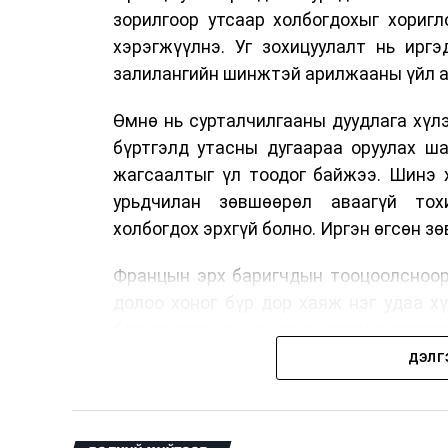
зорилгоор утсаар холбогдохыг хориг
хэрэгжүүлнэ. Уг зохицуулалт нь ирг
залилангийн шинжтэй арилжааны үйл а
Өмнө нь сурталчилгааны дуудлага хүлэ
бүртгэлд утасны дугаараа оруулах ш
жагсаалтыг үл тоодог байжээ. Шинэ 
урьдчилан зөвшөөрөл аваагүй тох
холбогдох эрхгүй болно. Иргэн өгсөн з
Францын эрх баригчдын тооцоолсноор
долоо хоног бүр дор хаяж нэг удаа х
бөгөөд олон хүн үүнээс ч олон дуудлаг
11 байгууллага 2024 онд хамтран шаар
ДЭЛГ
тасралтгүй сурталчилгааны дуудлагыг 
Хуулийг зөрчиж дуудлага хийсэн хувь