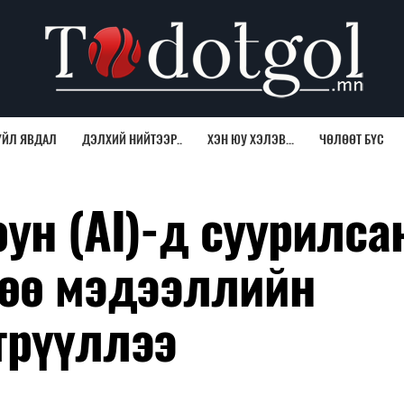
ҮЙЛ ЯВДАЛ
ДЭЛХИЙ НИЙТЭЭР..
ХЭН ЮУ ХЭЛЭВ...
ЧӨЛӨӨТ БҮС
ун (AI)-д суурилса
гөө мэдээллийн
трүүллээ