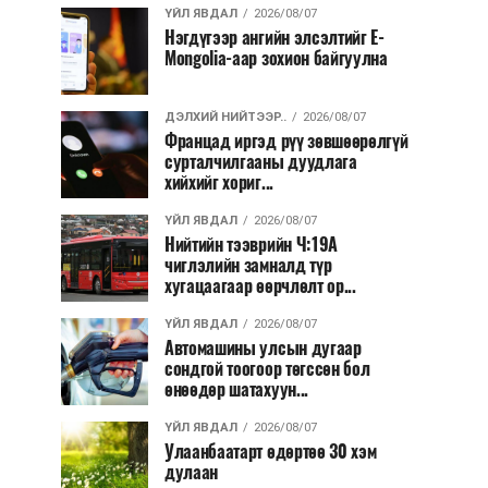
ҮЙЛ ЯВДАЛ
2026/08/07
Нэгдүгээр ангийн элсэлтийг E-
Mongolia-аар зохион байгуулна
ДЭЛХИЙ НИЙТЭЭР..
2026/08/07
Францад иргэд рүү зөвшөөрөлгүй
сурталчилгааны дуудлага
хийхийг хориг...
ҮЙЛ ЯВДАЛ
2026/08/07
Нийтийн тээврийн Ч:19А
чиглэлийн замналд түр
хугацаагаар өөрчлөлт ор...
ҮЙЛ ЯВДАЛ
2026/08/07
Автомашины улсын дугаар
сондгой тоогоор төгссөн бол
өнөөдөр шатахуун...
ҮЙЛ ЯВДАЛ
2026/08/07
Улаанбаатарт өдөртөө 30 хэм
дулаан