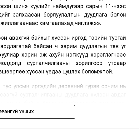
лосон шинэ хуулийг наймдугаар сарын 11-нээс
эдийг залхаасан борлуулалтын дуудлага болон
жиллагаанаас хамгаалахад чиглэжээ.
эн авахгүй байхыг хүссэн иргэд төрийн тусгай
аардлагатай байсан ч зарим дуудлагын төв уг
хуулиар харин аж ахуйн нэгжүүд хэрэглэгчээс
иолдолд сурталчилгааны зорилгоор утсаар
өвшөөрлөө хүссэн үедээ цуцлах боломжтой.
 тус улсын иргэдийн дөрөвний гурав орчим нь
үсээгүй сурталчилгааны дуудлага хүлээн авдаг
ад өртдөг байна. Хэрэглэгчийн эрхийг хамгаалах
длага гаргаж, суурин болон гар утас руу ирдэг
ЭРЭНГҮЙ УНШИХ
хориглохыг уриалж байжээ.
 хүнийг нэг дуудлага тутамд 75 мянга хүртэлх