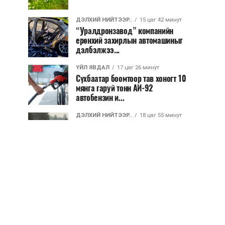
ДЭЛХИЙ НИЙТЭЭР..
15 цаг 42 минут
“Уралдронзавод” компанийн
ерөнхий захирлын автомашиныг
дэлбэлжээ...
ҮЙЛ ЯВДАЛ
17 цаг 26 минут
Сүхбаатар боомтоор тав хоногт 10
мянга гаруй тонн АИ-92
автобензин и...
ДЭЛХИЙ НИЙТЭЭР..
18 цаг 55 минут
Вашингтон мужийн ой хээрийн
түймрийг хяналтад авах ажил
ахицтай байн...
ДЭЛХИЙ НИЙТЭЭР..
19 цаг 36 минут
АНУ, Иран Ормузын хоолойг нээх
тохиролцоонд ойртож байна
ХЭН ЮУ ХЭЛЭВ...
19 цаг 39 минут
АНУ-д урьдчилсан сонгуулийн