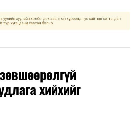
гуулийн хуулийн холбогдох заалтын хүрээнд тус сайтын сэтгэгдэл
йг түр хугацаанд хаасан болно.
 зөвшөөрөлгүй
удлага хийхийг