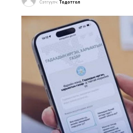
Сэтгүүлч:
Тодотгол