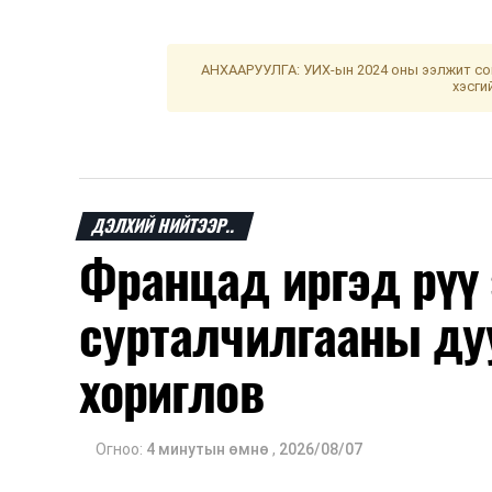
АНХААРУУЛГА: УИХ-ын 2024 оны ээлжит сон
хэсги
ДЭЛХИЙ НИЙТЭЭР..
Францад иргэд рүү
сурталчилгааны ду
хориглов
Огноо:
4 минутын өмнө
,
2026/08/07