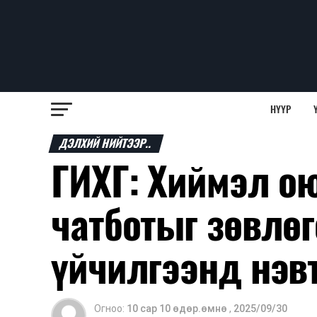
НҮҮР
ДЭЛХИЙ НИЙТЭЭР..
ГИХГ: Хиймэл ою
чатботыг зөвлө
үйчилгээнд нэв
Огноо:
10 сар 10 өдөр.өмнө
,
2025/09/30