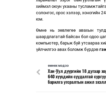
хиймэл оюун ухааны тусламжтайгаа
солонгос, орос хэлээр, хоногийн 2
юм.
Өмнө нь зөвлөгөө авахын тулд
шаардлагатай байсан бол одоо цаг
компьютер, барьж буй утсаараа хи
үйлчилгээ авах боломж бүрдэв
гэж
ӨМНӨХ МЭДЭЭ
Хан-Уул дүүргийн 18 дугаар х
640 хүүхдийн суудалтай сургу
барилга угсралтын ажил эхэл