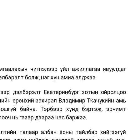
гаалахын чиглэлээр үйл ажиллагаа явуулдаг
лбэрэлт болж, нэг хүн амиа алджээ.
ээр дэлбэрэлт Екатеринбург хотын ойролцоо
нийн ерөнхий захирал Владимир Ткачукийн амь
ошгүй байна. Тэрбээр хүнд бэртэж, эрчимт
ооч нь газар дээрээ нас баржээ.
рэлтийн талаар албан ёсны тайлбар хийгээгүй