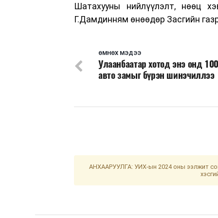
Шатахууны нийлүүлэлт, нөөц хэ
Г.Дамдинням өнөөдөр Засгийн газ
ӨМНӨХ МЭДЭЭ
Улаанбаатар хотод энэ онд 100
авто замыг бүрэн шинэчиллээ
АНХААРУУЛГА: УИХ-ын 2024 оны ээлжит сон
хэсги