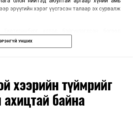
лага олон нийтэд аюултай аргаар хүний амь
ээр эрүүгийн хэрэг үүсгэсэн талаар эх сурвалж
 Екатеринбург хотод байгуулагдсан бөгөөд
лэдэг аж. Тус компанийн 2025 оны орлого 6.2
ЭРЭНГҮЙ УНШИХ
м рубльд хүрсэн гэж РБК мэдээлсэн байна.
гт холбоотой этгээдүүдийн талаар дэлгэрэнгүй
й хээрийн түймрийг
 ахицтай байна