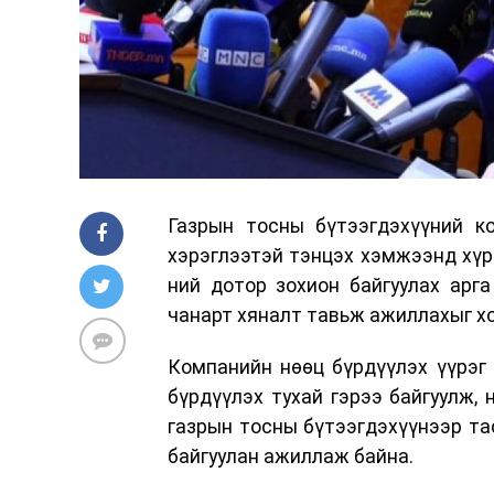
Газрын тосны бүтээгдэхүүний ко
хэрэглээтэй тэнцэх хэмжээнд хүр
ний дотор зохион байгуулах арга
чанарт хяналт тавьж ажиллахыг х
Компанийн нөөц бүрдүүлэх үүрэг
бүрдүүлэх тухай гэрээ байгуулж, 
газрын тосны бүтээгдэхүүнээр тас
байгуулан ажиллаж байна.