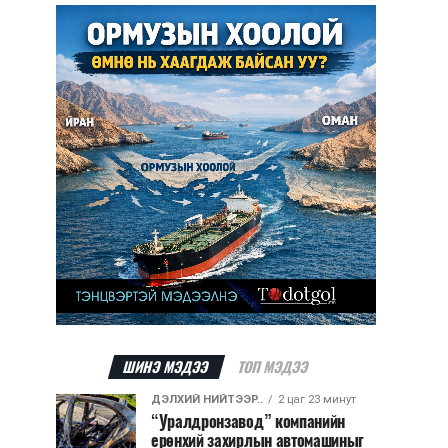
ШИНЭ МЭДЭЭ
ТОП МЭДЭЭ
ДЭЛХИЙ НИЙТЭЭР..
2 цаг 23 минут
“Уралдронзавод” компанийн
ерөнхий захирлын автомашиныг