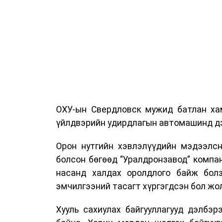
ОХУ-ын Свердловск мужид батлан хам
үйлдвэрийн удирдлагын автомашинд дэ
Орон нутгийн хэвлэлүүдийн мэдээлсн
болсон бөгөөд “Уралдронзавод” компа
насанд халдах оролдлого байж болз
эмчилгээний тасагт хүргэгдсэн бол жол
Хууль сахиулах байгууллагууд дэлбэ