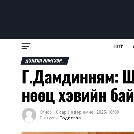
НҮҮР
ДЭЛХИЙ НИЙТЭЭР..
Г.Дамдинням: Ш
нөөц хэвийн бай
Огноо:
10 сар 1 өдөр.өмнө
,
2025/10/09
Сэтгүүлч:
Тодотгол