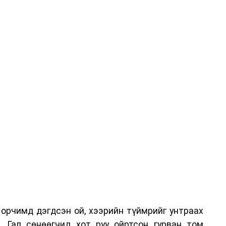
орчимд дэгдсэн ой, хээрийн түймрийг унтраах
 Гал сөнөөгчид хот руу ойртсон гурван том