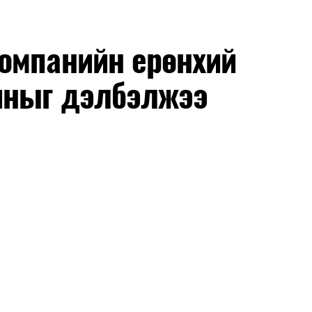
омпанийн ерөнхий
иныг дэлбэлжээ