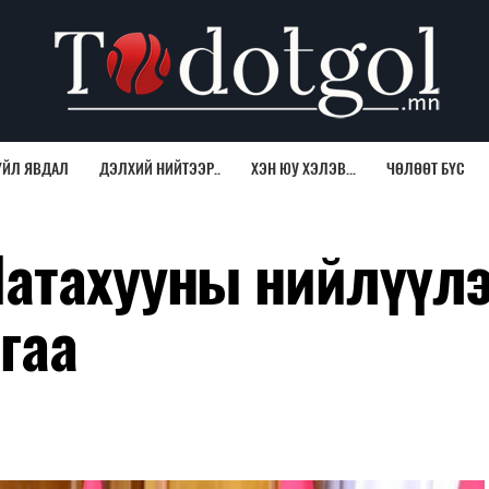
ҮЙЛ ЯВДАЛ
ДЭЛХИЙ НИЙТЭЭР..
ХЭН ЮУ ХЭЛЭВ...
ЧӨЛӨӨТ БҮС
атахууны нийлүүлэ
гаа