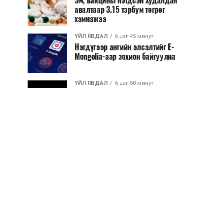
Эм, вакцины нэгдсэн худалдан
авалтаар 3.15 тэрбум төгрөг
хэмнэжээ
ҮЙЛ ЯВДАЛ
6 цаг 45 минут
Нэгдүгээр ангийн элсэлтийг E-
Mongolia-аар зохион байгуулна
ҮЙЛ ЯВДАЛ
6 цаг 50 минут
Улсын чанартай хатуу хучилттай
авто замын талаас илүү хувь нь
13-аас...
ҮЙЛ ЯВДАЛ
6 цаг 54 минут
Засгийн газар энэ оныг дуустал
санхүүгийн хэмнэлтийн горимд
шилжинэ
ХЭН ЮУ ХЭЛЭВ...
7 цаг 22 минут
Шатахууны импортын гаалийн
албан татварыг 2027 оны
хоёрдугаар сарын ...