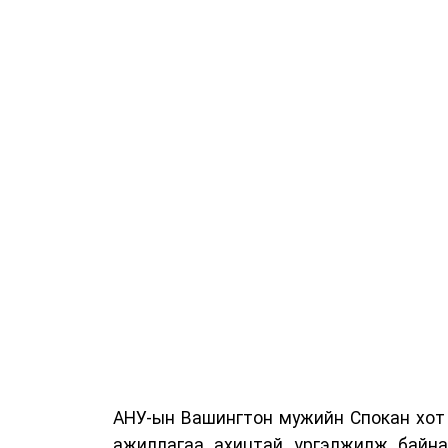
АНУ-ын Вашингтон мужийн Спокан хот 
ажиллагаа ахицтай үргэлжилж байна.