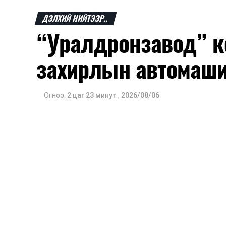
ДЭЛХИЙ НИЙТЭЭР..
“Уралдронзавод” к
захирлын автомаш
Огноо:
2 цаг 23 минут
,
2026/08/06