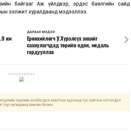
вийн байгааг Аж үйлдвэр, эрдэс баялгийн сайд
рын ээлжит хуралдаанд мэдээллээ.
ДАРААХ МЭДЭЭ
.9 км
Ерөнхийлөгч У.Хүрэлсүх энхийг
сахиулагчдад төрийн одон, медаль
гардууллаа
СУРТАЛЧИЛГАА
гуулийн хуулийн холбогдох заалтын хүрээнд тус сайтын сэтгэгдэл
йг түр хугацаанд хаасан болно.