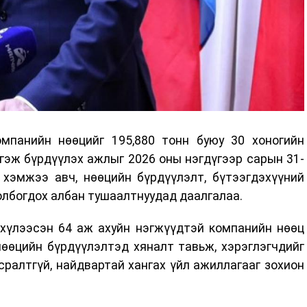
мпанийн нөөцийг 195,880 тонн буюу 30 хоногийн
гэж бүрдүүлэх ажлыг 2026 оны нэгдүгээр сарын 31-
 хэмжээ авч, нөөцийн бүрдүүлэлт, бүтээгдэхүүний
олбогдох албан тушаалтнуудад даалгалаа.
 хүлээсэн 64 аж ахуйн нэгжүүдтэй компанийн нөөц
нөөцийн бүрдүүлэлтэд хяналт тавьж, хэрэглэгчдийг
ралтгүй, найдвартай хангах үйл ажиллагааг зохион