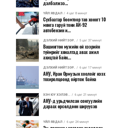
дэлбэлжээ...
ҮЙЛ ЯВДАЛ
4 цаг 8 минут
Сүхбаатар боомтоор тав хоногт 10
мянга гаруй тонн АИ-92
автобензин и...
ДЭЛХИЙ НИЙТЭЭР..
5 цаг 37 минут
Вашингтон мужийн ой хээрийн
түймрийг хяналтад авах ажил
ахицтай байн...
ДЭЛХИЙ НИЙТЭЭР..
6 цаг 17 минут
АНУ, Иран Ормузын хоолойг нээх
тохиролцоонд ойртож байна
ХЭН ЮУ ХЭЛЭВ...
6 цаг 21 минут
АНУ-д урьдчилсан сонгуулийн
дараах өрсөлдөөн ширүүсэв
ҮЙЛ ЯВДАЛ
6 цаг 24 минут