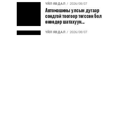
ҮЙЛ ЯВДАЛ
2026/08/07
Автомашины улсын дугаар
сондгой тоогоор төгссөн бол
өнөөдөр шатахуун...
ҮЙЛ ЯВДАЛ
2026/08/07
Улаанбаатарт өдөртөө 30 хэм
дулаан
ДЭЛХИЙ НИЙТЭЭР..
2026/08/06
“Уралдронзавод” компанийн
ерөнхий захирлын автомашиныг
дэлбэлжээ...
ҮЙЛ ЯВДАЛ
2026/08/06
Сүхбаатар боомтоор тав хоногт 10
мянга гаруй тонн АИ-92
автобензин и...
ДЭЛХИЙ НИЙТЭЭР..
2026/08/06
Вашингтон мужийн ой хээрийн
түймрийг хяналтад авах ажил