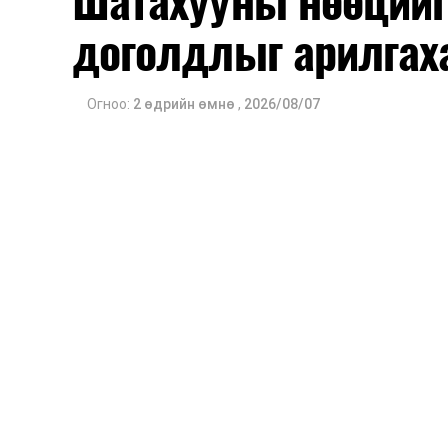
Шатахууны нөөцийг
мэдээлэл дамжуулах журам, холбогд
доголдлыг арилгах
ажиллагааны чиглэлээр жолооч нарыг су
Мөн зам тээврийн осол, саатал болон
арга хэмжээ, ачаалал ихтэй нөхцөлд
Огноо:
2 өдрийн өмнө
,
2026/08/07
тутмын ажлын бэлэн байдлыг хангах з
тусгажээ.
Сургалтыг танилцуулах лекц, асуулт
ажиллах дасгал, маршрут болон тээ
онцгой нөхцөлд ажиллах дадлага зэр
байгуулж байна.
Сургалтын үеэр COP17 олон улсын ба
Ажлын алба, Нийслэлийн тээврийн газ
цагдаагийн албаны холбогдох албан х
мэргэжил, арга зүйн зөвлөмж хүргэлээ.