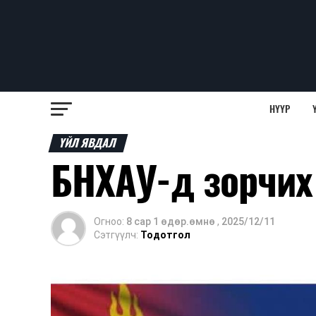
НҮҮР
ҮЙЛ ЯВДАЛ
БНХАУ-д зорчих
Огноо:
8 сар 1 өдөр.өмнө
,
2025/12/11
Сэтгүүлч:
Тодотгол