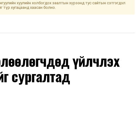
гуулийн хуулийн холбогдох заалтын хүрээнд тус сайтын сэтгэгдэл
йг түр хугацаанд хаасан болно.
өлөөлөгчдөд үйлчлэх
йг сургалтад