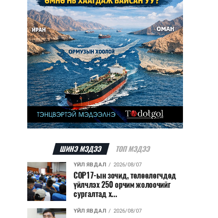
ШИНЭ МЭДЭЭ
ТОП МЭДЭЭ
ҮЙЛ ЯВДАЛ
2026/08/07
COP17-ын зочид, төлөөлөгчдөд
үйлчлэх 250 орчим жолоочийг
сургалтад х...
ҮЙЛ ЯВДАЛ
2026/08/07