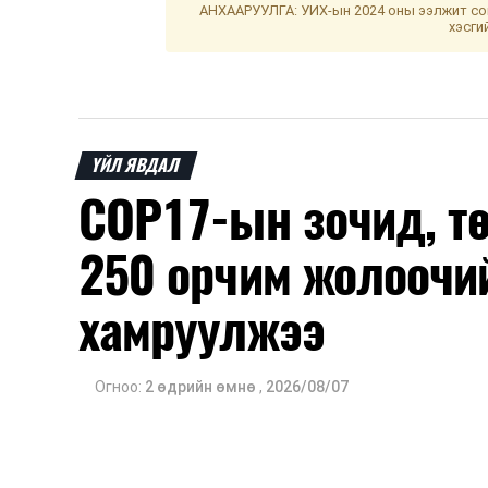
АНХААРУУЛГА: УИХ-ын 2024 оны ээлжит сон
хэсги
ҮЙЛ ЯВДАЛ
COP17-ын зочид, т
250 орчим жолоочи
хамруулжээ
Огноо:
2 өдрийн өмнө
,
2026/08/07