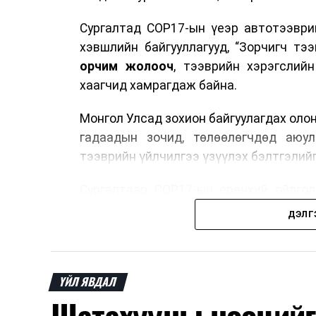
Сургалтад COP17-ын үеэр автотээври
хэвшлийн байгууллагууд, “Зорчигч тээвэ
орчим жолооч
, тээврийн хэрэгслий
хаагчид хамрагдаж байна.
Монгол Улсад зохион байгуулагдах оло
гадаадын зочид, төлөөлөгчдөд аюул
тээврийн үйлчилгээ үзүүлэх бэлтгэлийг
Сургалтаар COP17-ын ерөнхий ойлголт
зочид, төлөөлөгчдийн ангилал, үй
ДЭЛГ
хариуцлага, сахилга бат, үйлчилгээни
нэгдсэн мэдээлэл өгчээ.
Түүнчлэн зочдыг нисэх буудлаас угт
ҮЙЛ ЯВДАЛ
байршилд хүргэх үе шат, маршрут, хөд