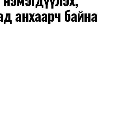
 нэмэгдүүлэх,
ох байгууллагуудын уялдаа холбоо, аюулгүй
ад анхаарч байна
ргалт, арга зүйгээр хангаж байна.
 бусад эрсдэл, онцгой нөхцөл үүссэн үед авах
 тайван, зөв, шуурхай шийдвэр гаргах, өдөр
эрэг практик ур чадварыг сургалтын хөтөлбөрт
-хариулт, жишээнд суурилсан сургалт, багаар
вэрлэлтийн урсгалын зураглалтай танилцах,
эг онол, практик хосолсон хэлбэрээр зохион
га хурлыг зохион байгуулах Үндэсний хорооны
ар, Автотээврийн үндэсний төв болон Тээврийн
аагчид чиг үүргийнхээ хүрээнд мэдээлэл өгч,