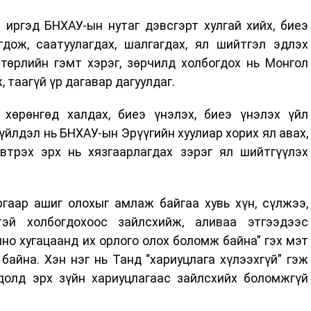
иргэд БНХАУ-ын нутаг дэвсгэрт хулгай хийх, биеэ
гдож, саатуулагдах, шалгагдах, ял шийтгэл эдлэх
төрлийн гэмт хэрэг, зөрчилд холбогдох нь Монгол
 таагүй үр дагавар дагуулдаг.
 хөрөнгөд халдах, биеэ үнэлэх, биеэ үнэлэх үйл
үйлдэл нь БНХАУ-ын Эрүүгийн хуулиар хорих ял авах,
эвтрэх эрх нь хязгаарлагдах зэрэг ял шийтгүүлэх
гаар ашиг олохыг амлаж байгаа хувь хүн, сүлжээ,
тэй холбогдохоос зайлсхийж, аливаа этгээдээс
ино хугацаанд их орлого олох боломж байна” гэх мэт
байна. Хэн нэг нь Танд “хариуцлага хүлээхгүй” гэж
лдолд эрх зүйн хариуцлагаас зайлсхийх боломжгүй