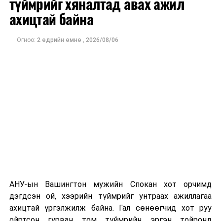
түймрийг хяналтад авах ажил
оны орлого 6.2 тэрбум рубль, цэвэр ашиг нь 1.9
ахицтай байна
тэрбум рубльд хүрсэн гэж РБК мэдээлсэн байна.
Огноо:
2 өдрийн өмнө
,
2026/08/06
Одоогоор дэлбэрэлтийн шалтгаан, хэрэгт холбоотой
этгээдүүдийн талаар дэлгэрэнгүй мэдээлэл гараагүй
байна.
АНУ-ын Вашингтон мужийн Спокан хот орчимд
дэгдсэн ой, хээрийн түймрийг унтраах ажиллагаа
ахицтай үргэлжилж байна. Гал сөнөөгчид хот руу
ойртсон гурван том түймрийн эргэн тойронд