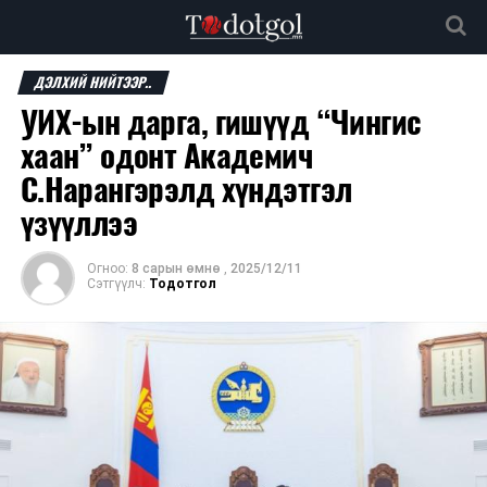
ДЭЛХИЙ НИЙТЭЭР..
УИХ-ын дарга, гишүүд “Чингис
хаан” одонт Академич
С.Нарангэрэлд хүндэтгэл
үзүүллээ
Огноо:
8 сарын өмнө
,
2025/12/11
Сэтгүүлч:
Тодотгол