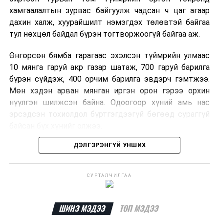
хамгаалалтын зурвас байгуулж чадсан ч цаг агаар
дахин халж, хуурайшилт нэмэгдэх төлөвтэй байгаа
тул нөхцөл байдал бүрэн тогтворжоогүй байгаа аж.
Өнгөрсөн бямба гарагаас эхэлсэн түймрийн улмаас
10 мянга гаруй акр газар шатаж, 700 гаруй барилга
бүрэн сүйдэж, 400 орчим барилга эвдэрч гэмтжээ.
Мөн хэдэн арван мянган иргэн орон гэрээ орхин
нүүлгэн шилжсэн байна. Одоогоор хүний амь нас
эрсэдсэн тохиолдол бүртгэгдээгүй бөгөөд сураггүй
байсан бүх хүнийг олжээ.
ДЭЛГЭРЭНГҮЙ УНШИХ
Албаныхны мэдээлснээр түймрийн нэг голомтыг
санаатайгаар тавьсан байж болзошгүй хэрэгт 37
настай Аарон Фариначчиг баривчилж, галдан
СУРТАЛЧИЛГАА
шатаасан гэх үндэслэлээр эрүүгийн хэрэг үүсгэн
шалгаж байна. Харин бусад хоёр түймрийн
шалтгааныг үргэлжлүүлэн тогтоож байгаа бөгөөд
ШИНЭ МЭДЭЭ
ТОП МЭДЭЭ
аянгын улмаас үүсээгүй гэж үзэж байгаа аж.