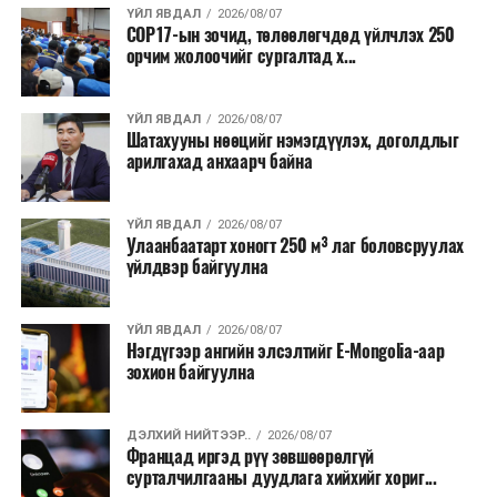
ҮЙЛ ЯВДАЛ
2026/08/07
COP17-ын зочид, төлөөлөгчдөд үйлчлэх 250
Одоогоор АНУ даяар 13 мужид 90 гаруй томоохон ой,
орчим жолоочийг сургалтад х...
хээрийн түймэр идэвхтэй үргэлжилж байгаагийн
талаас илүү нь Орегон болон Вашингтон мужид
ҮЙЛ ЯВДАЛ
2026/08/07
бүртгэгдсэн байна. Цаг уурын байгууллагууд ойрын
Шатахууны нөөцийг нэмэгдүүлэх, доголдлыг
өдрүүдэд агаарын температур дахин огцом
арилгахад анхаарч байна
нэмэгдэж, хуурайшилт эрчимжих төлөвтэй байгааг
анхааруулсан бөгөөд энэ нь гал унтраах ажиллагаанд
ҮЙЛ ЯВДАЛ
2026/08/07
шинэ сорилт учруулж болзошгүйг онцолжээ.
Улаанбаатарт хоногт 250 м³ лаг боловсруулах
үйлдвэр байгуулна
ҮЙЛ ЯВДАЛ
2026/08/07
Нэгдүгээр ангийн элсэлтийг E-Mongolia-аар
зохион байгуулна
ДЭЛХИЙ НИЙТЭЭР..
2026/08/07
Францад иргэд рүү зөвшөөрөлгүй
сурталчилгааны дуудлага хийхийг хориг...