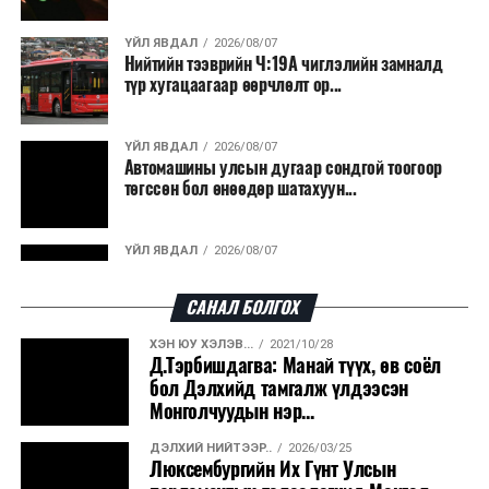
ҮЙЛ ЯВДАЛ
2026/08/07
Нийтийн тээврийн Ч:19А чиглэлийн замналд
түр хугацаагаар өөрчлөлт ор...
ҮЙЛ ЯВДАЛ
2026/08/07
Автомашины улсын дугаар сондгой тоогоор
төгссөн бол өнөөдөр шатахуун...
ҮЙЛ ЯВДАЛ
2026/08/07
Улаанбаатарт өдөртөө 30 хэм дулаан
САНАЛ БОЛГОХ
ХЭН ЮУ ХЭЛЭВ...
2021/10/28
ДЭЛХИЙ НИЙТЭЭР..
2026/08/06
Д.Тэрбишдагва: Манай түүх, өв соёл
“Уралдронзавод” компанийн ерөнхий
бол Дэлхийд тамгалж үлдээсэн
захирлын автомашиныг дэлбэлжээ...
Монголчуудын нэр...
ДЭЛХИЙ НИЙТЭЭР..
2026/03/25
ҮЙЛ ЯВДАЛ
2026/08/06
Люксембургийн Их Гүнт Улсын
Сүхбаатар боомтоор тав хоногт 10 мянга гаруй