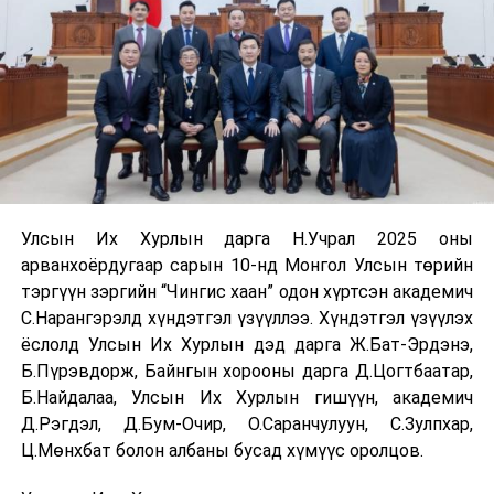
Улсын Их Хурлын дарга Н.Учрал 2025 оны
арванхоёрдугаар сарын 10-нд Монгол Улсын төрийн
тэргүүн зэргийн “Чингис хаан” одон хүртсэн академич
С.Нарангэрэлд хүндэтгэл үзүүллээ. Хүндэтгэл үзүүлэх
ёслолд Улсын Их Хурлын дэд дарга Ж.Бат-Эрдэнэ,
Б.Пүрэвдорж, Байнгын хорооны дарга Д.Цогтбаатар,
Б.Найдалаа, Улсын Их Хурлын гишүүн, академич
Д.Рэгдэл, Д.Бум-Очир, О.Саранчулуун, С.Зулпхар,
Ц.Мөнхбат болон албаны бусад хүмүүс оролцов.