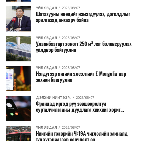
барих төслийг төр, хувийн хэвшлийн түншлэлийн
хэлбэрээр хэрэгжүүлэхээр тусгажээ.
ҮЙЛ ЯВДАЛ
2026/08/07
Шатахууны нөөцийг нэмэгдүүлэх, доголдлыг
арилгахад анхаарч байна
Лаг хатаах, шатаах технологи нь бохир ус цэвэрлэх
байгууламжаас гардаг лагийг байгаль орчинд аюулгүй
аргаар боловсруулж, эзлэхүүнийг эрс бууруулах
ҮЙЛ ЯВДАЛ
2026/08/07
Улаанбаатарт хоногт 250 м³ лаг боловсруулах
зориулалттай. Лагийг өндөр температурт шатааснаар
үйлдвэр байгуулна
эзлэхүүн нь 90 хүртэл хувиар буурч, бактери, вирус
болон бусад өвчин үүсгэгч бичил биетнийг устгах
боломжтой.
ҮЙЛ ЯВДАЛ
2026/08/07
Нэгдүгээр ангийн элсэлтийг E-Mongolia-аар
зохион байгуулна
Түүнчлэн шаталтын явцад үүсэх дулааныг цахилгаан
болон дулааны эрчим хүч үйлдвэрлэхэд ашиглаж
болдог. Зарим технологийн хувьд шаталтын дараа
ДЭЛХИЙ НИЙТЭЭР..
2026/08/07
Францад иргэд рүү зөвшөөрөлгүй
үлдэх үнснээс фосфор зэрэг ашигт эрдсийг сэргээн
сурталчилгааны дуудлага хийхийг хориг...
авах боломжтой аж.
Япон, Герман, Швейцар, Нидерланд, Өмнөд Солонгос
ҮЙЛ ЯВДАЛ
2026/08/07
зэрэг улс лаг хатаах, шатаах технологийг ашиглаж
Нийтийн тээврийн Ч:19А чиглэлийн замналд
түр хугацаагаар өөрчлөлт ор...
байна. Тухайлбал, Германд лаг шатаах үйлдвэрээс