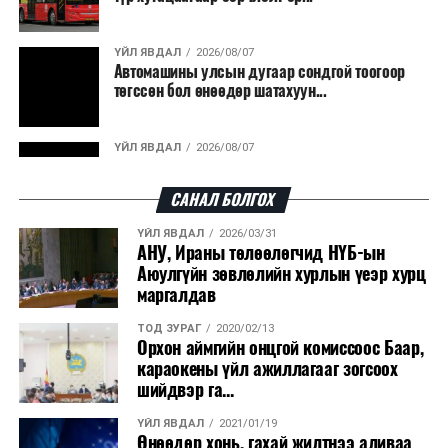
гарсан үнснээс фосфор сэргээн авах технологи
ашигладаг бол Нидерландад төвлөрсөн лаг
ҮЙЛ ЯВДАЛ
2026/08/07
Автомашины улсын дугаар сондгой тоогоор
боловсруулах үйлдвэрүүдээр дулаан, цахилгаан
төгссөн бол өнөөдөр шатахуун...
эрчим хүч үйлдвэрлэдэг.
Ийнхүү лаг хатаах, шатаах технологийг лагийн
ҮЙЛ ЯВДАЛ
2026/08/07
эзлэхүүнийг бууруулахын зэрэгцээ эрчим хүч
Улаанбаатарт өдөртөө 30 хэм дулаан
үйлдвэрлэх, нөөцийг дахин ашиглах чиглэлээр олон
САНАЛ БОЛГОХ
улсад өргөн ашиглаж байна.
ҮЙЛ ЯВДАЛ
2026/03/31
ДЭЛХИЙ НИЙТЭЭР..
2026/08/06
АНУ, Ираны төлөөлөгчид НҮБ-ын
“Уралдронзавод” компанийн ерөнхий
Аюулгүйн зөвлөлийн хурлын үеэр хурц
захирлын автомашиныг дэлбэлжээ...
маргалдав
ТОД ЗУРАГ
2020/02/13
ҮЙЛ ЯВДАЛ
2026/08/06
Орхон аймгийн онцгой комиссоос Баар,
Сүхбаатар боомтоор тав хоногт 10 мянга гаруй
караокены үйл ажиллагааг зогсоох
тонн АИ-92 автобензин и...
шийдвэр га...
ҮЙЛ ЯВДАЛ
2021/01/19
ДЭЛХИЙ НИЙТЭЭР..
2026/08/06
Өнөөдөр хонь, гахай жилтнээ аливаа