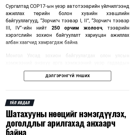
Сургалтад COP17-ын үеэр автотээврийн үйлчилгээнд
ажиллах төрийн болон хувийн хэвшлийн
байгууллагууд, “Зорчигч тээвэр I, II”, “Зорчигч тээвэр
III, IV”-ийн нийт
250 орчим жолооч
, тээврийн
хэрэгслийн зохион байгуулалт хариуцан ажиллах
албан хаагчид хамрагдаж байна.
Монгол Улсад зохион байгуулагдах олон улсын
хэмжээний энэхүү арга хэмжээний үеэр гадаадын
зочид, төлөөлөгчдөд аюулгүй, шуурхай, соёлтой,
ДЭЛГЭРЭНГҮЙ УНШИХ
мэргэжлийн түвшинд тээврийн үйлчилгээ үзүүлэх
бэлтгэлийг хангах нь сургалтын гол зорилго юм.
Сургалтаар COP17-ын ерөнхий ойлголт, ач холбогдол,
ҮЙЛ ЯВДАЛ
зохион байгуулалтын онцлог, зочид, төлөөлөгчдийн
Шатахууны нөөцийг нэмэгдүүлэх,
ангилал, үйлчилгээний стандарт, жолооч нарын үүрэг
хариуцлага, сахилга бат, үйлчилгээний соёл, ёс зүй,
доголдлыг арилгахад анхаарч
мэргэжлийн харилцааны талаар нэгдсэн мэдээлэл
байна
өгчээ.