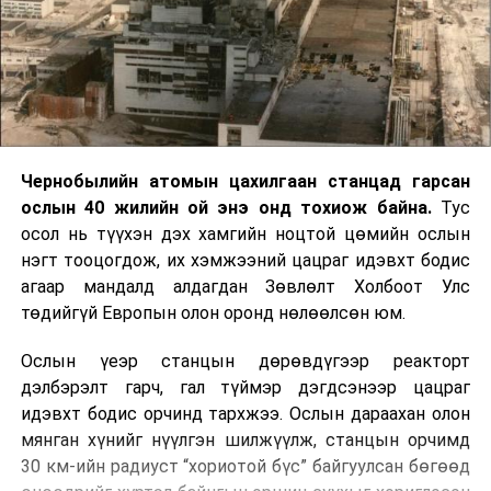
Чернобылийн атомын цахилгаан станцад гарсан
ослын 40 жилийн ой энэ онд тохиож байна.
Тус
осол нь түүхэн дэх хамгийн ноцтой цөмийн ослын
нэгт тооцогдож, их хэмжээний цацраг идэвхт бодис
агаар мандалд алдагдан Зөвлөлт Холбоот Улс
төдийгүй Европын олон оронд нөлөөлсөн юм.
Ослын үеэр станцын дөрөвдүгээр реакторт
дэлбэрэлт гарч, гал түймэр дэгдсэнээр цацраг
идэвхт бодис орчинд тархжээ. Ослын дараахан олон
мянган хүнийг нүүлгэн шилжүүлж, станцын орчимд
30 км-ийн радиуст “хориотой бүс” байгуулсан бөгөөд