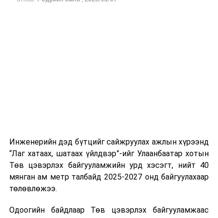
тээврийн үйлчилгээг аюулгүй, шуурхай, зохион
хэвийн горимоор ажлаа үргэлжүүлнэ гэж найдаж
байгуулалттай явуулах, үйлчилгээний нэгдсэн
байна. Шатахууны нөөцийг нэмэгдүүлэх,
стандарт, сахилга хариуцлагыг хэвшүүлэх бэлтгэл
нийлүүлэлтийг тогтворжуулах хүрээнд бусад эх
ажлын нэг хэсэг гэж
Зам, тээврийн яамнаас
үүсвэрийг нэмэгдүүлэх чиглэлд анхаарч байна.
мэдээллээ.
Замын-Үүд боомтоор 2000 тонн дизель түлш орж
ирсэн бөгөөд шилжүүлэн ачих ажиллагаа хийгдэж
байна" гэлээ
гэж Аж үйлдвэр, эрдэс баялгийн яамнаас
мэдээллээ.
Инженерийн дэд бүтцийг сайжруулах ажлын хүрээнд
“Лаг хатаах, шатаах үйлдвэр”-ийг Улаанбаатар хотын
Төв цэвэрлэх байгууламжийн урд хэсэгт, нийт 40
мянган ам метр талбайд 2025-2027 онд байгуулахаар
төлөвлөжээ.
Одоогийн байдлаар Төв цэвэрлэх байгууламжаас