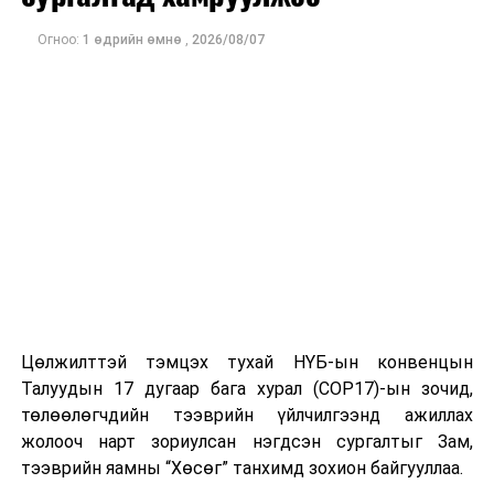
байгуулагдаж байна.
Огноо:
1 өдрийн өмнө
,
2026/08/07
ДАРААХ МЭДЭЭ
АНУ: Ираны эсрэг дайн 25 тэрбум ам.долларын
өртөгтэй болсон...
ӨМНӨХ МЭДЭЭ
“Улаанбаатар марафон-2026” олон улсын гүйлтийн
бүртгэлийг тавдугаар сарын 1-нд хаана
Цөлжилттэй тэмцэх тухай НҮБ-ын конвенцын
Талуудын 17 дугаар бага хурал (COP17)-ын зочид,
төлөөлөгчдийн тээврийн үйлчилгээнд ажиллах
жолооч нарт зориулсан нэгдсэн сургалтыг Зам,
тээврийн яамны “Хөсөг” танхимд зохион байгууллаа.