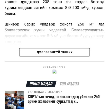
хоногт дунджаар 238 тонн лаг гардаг бөгөөд
хуримтлагдсан лагийн хэмжээ 843,200 м³-д хүрсэн
байна.
Шинээр барих үйлдвэр хоногт 250 м³ лаг
боловсруулах хүчин чадалтай. Боловсруулалтын
дараа лагийн хэмжээг 5-6 м³ үнс болгон бууруулахаар
тооцжээ.
Төслийн техник, эдийн засгийн үндэслэлийг
ДЭЛГЭРЭНГҮЙ УНШИХ
боловсруулж дууссан бөгөөд Барилга хөгжлийн
төвийн 2025 оны долоодугаар сарын 22-ны өдрийн
СУРТАЛЧИЛГАА
магадлалын ерөнхий дүгнэлтээр баталгаажуулсан
байна.
ШИНЭ МЭДЭЭ
ТОП МЭДЭЭ
Мөн Нийслэлийн иргэдийн Төлөөлөгчдийн Хурлын
2025 оны 25/01 дүгээр тогтоолоор баталсан “Төр,
ҮЙЛ ЯВДАЛ
2026/08/07
COP17-ын зочид, төлөөлөгчдөд үйлчлэх 250
хувийн хэвшлийн түншлэлээр нийслэлд хэрэгжүүлэх
орчим жолоочийг сургалтад х...
төслийн жагсаалт”-д лаг хатааж, шатаах үйлдвэр