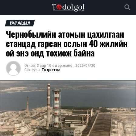
ҮЙЛ ЯВДАЛ
Чернобылийн атомын цахилгаан
станцад гарсан ослын 40 жилийн
ой энэ онд тохиож байна
Огноо:
3 сар 10 өдөр.өмнө
,
2026/04/30
Сэтгүүлч:
Тодотгол