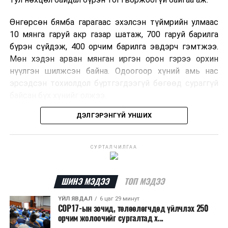
Өнгөрсөн бямба гарагаас эхэлсэн түймрийн улмаас
10 мянга гаруй акр газар шатаж, 700 гаруй барилга
бүрэн сүйдэж, 400 орчим барилга эвдэрч гэмтжээ.
Мөн хэдэн арван мянган иргэн орон гэрээ орхин
нүүлгэн шилжсэн байна. Одоогоор хүний амь нас
эрсэдсэн тохиолдол бүртгэгдээгүй бөгөөд сураггүй
байсан бүх хүнийг олжээ.
ДЭЛГЭРЭНГҮЙ УНШИХ
Албаныхны мэдээлснээр түймрийн нэг голомтыг
санаатайгаар тавьсан байж болзошгүй хэрэгт 37
настай Аарон Фариначчиг баривчилж, галдан
СУРТАЛЧИЛГАА
шатаасан гэх үндэслэлээр эрүүгийн хэрэг үүсгэн
шалгаж байна. Харин бусад хоёр түймрийн
шалтгааныг үргэлжлүүлэн тогтоож байгаа бөгөөд
ШИНЭ МЭДЭЭ
ТОП МЭДЭЭ
аянгын улмаас үүсээгүй гэж үзэж байгаа аж.
ҮЙЛ ЯВДАЛ
6 цаг 29 минут
COP17-ын зочид, төлөөлөгчдөд үйлчлэх 250
Одоогоор АНУ даяар 13 мужид 90 гаруй томоохон ой,
орчим жолоочийг сургалтад х...
хээрийн түймэр идэвхтэй үргэлжилж байгаагийн