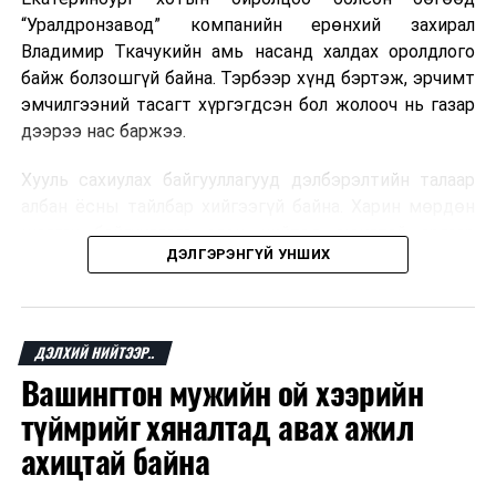
“Уралдронзавод” компанийн ерөнхий захирал
Владимир Ткачукийн амь насанд халдах оролдлого
байж болзошгүй байна. Тэрбээр хүнд бэртэж, эрчимт
эмчилгээний тасагт хүргэгдсэн бол жолооч нь газар
дээрээ нас баржээ.
Хууль сахиулах байгууллагууд дэлбэрэлтийн талаар
албан ёсны тайлбар хийгээгүй байна. Харин мөрдөн
шалгах байгууллага олон нийтэд аюултай аргаар
ДЭЛГЭРЭНГҮЙ УНШИХ
хүний амь насанд халдахыг завдсан гэх үндэслэлээр
эрүүгийн хэрэг үүсгэсэн талаар эх сурвалж
мэдээлжээ.
ДЭЛХИЙ НИЙТЭЭР..
“Уралдронзавод” компани 2023 онд Екатеринбург
Вашингтон мужийн ой хээрийн
хотод байгуулагдсан бөгөөд нисгэгчгүй нисэх
төхөөрөмж үйлдвэрлэдэг аж. Тус компанийн 2025
түймрийг хяналтад авах ажил
оны орлого 6.2 тэрбум рубль, цэвэр ашиг нь 1.9
ахицтай байна
тэрбум рубльд хүрсэн гэж РБК мэдээлсэн байна.