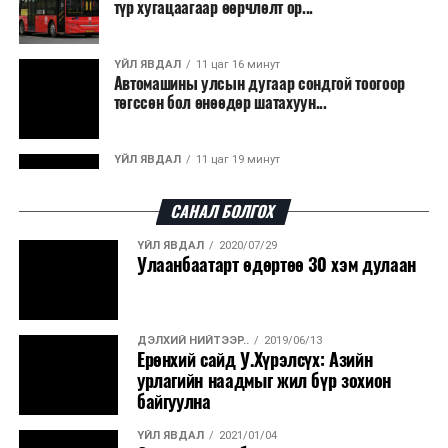
түр хугацаагаар өөрчлөлт ор...
ҮЙЛ ЯВДАЛ
11 цаг 16 минут
Автомашины улсын дугаар сондгой тоогоор
төгссөн бол өнөөдөр шатахуун...
ҮЙЛ ЯВДАЛ
11 цаг 19 минут
Улаанбаатарт өдөртөө 30 хэм дулаан
САНАЛ БОЛГОХ
ҮЙЛ ЯВДАЛ
2020/07/29
ДЭЛХИЙ НИЙТЭЭР..
2026/08/06
Улаанбаатарт өдөртөө 30 хэм дулаан
“Уралдронзавод” компанийн ерөнхий
захирлын автомашиныг дэлбэлжээ...
ДЭЛХИЙ НИЙТЭЭР..
2019/06/13
ҮЙЛ ЯВДАЛ
2026/08/06
Ерөнхий сайд У.Хүрэлсүх: Азийн
Сүхбаатар боомтоор тав хоногт 10 мянга гаруй
урлагийн наадмыг жил бүр зохион
тонн АИ-92 автобензин и...
байгуулна
ҮЙЛ ЯВДАЛ
2021/01/04
ДЭЛХИЙ НИЙТЭЭР..
2026/08/06