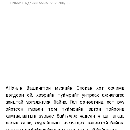
Огноо:
1 өдрийн өмнө
,
2026/08/06
Одоогоор дэлбэрэлтийн шалтгаан, хэрэгт холбоотой
этгээдүүдийн талаар дэлгэрэнгүй мэдээлэл гараагүй
байна.
АНУ-ын Вашингтон мужийн Спокан хот орчимд
дэгдсэн ой, хээрийн түймрийг унтраах ажиллагаа
ахицтай үргэлжилж байна. Гал сөнөөгчид хот руу
ойртсон гурван том түймрийн эргэн тойронд
хамгаалалтын зурвас байгуулж чадсан ч цаг агаар
дахин халж, хуурайшилт нэмэгдэх төлөвтэй байгаа
тул нөхцөл байдал бүрэн тогтворжоогүй байгаа аж.