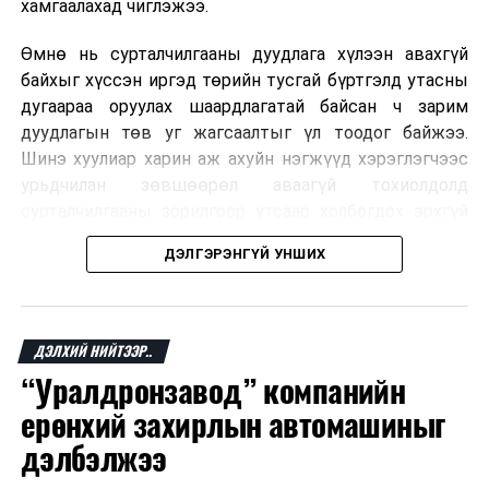
хамгаалахад чиглэжээ.
Өмнө нь сурталчилгааны дуудлага хүлээн авахгүй
байхыг хүссэн иргэд төрийн тусгай бүртгэлд утасны
дугаараа оруулах шаардлагатай байсан ч зарим
дуудлагын төв уг жагсаалтыг үл тоодог байжээ.
Шинэ хуулиар харин аж ахуйн нэгжүүд хэрэглэгчээс
урьдчилан зөвшөөрөл аваагүй тохиолдолд
сурталчилгааны зорилгоор утсаар холбогдох эрхгүй
болно. Иргэн өгсөн зөвшөөрлөө хүссэн үедээ цуцлах
ДЭЛГЭРЭНГҮЙ УНШИХ
боломжтой.
Францын эрх баригчдын тооцоолсноор тус улсын
иргэдийн дөрөвний гурав орчим нь долоо хоног бүр
ДЭЛХИЙ НИЙТЭЭР..
дор хаяж нэг удаа хүсээгүй сурталчилгааны дуудлага
“Уралдронзавод” компанийн
хүлээн авдаг бөгөөд олон хүн үүнээс ч олон
ерөнхий захирлын автомашиныг
дуудлагад өртдөг байна. Хэрэглэгчийн эрхийг
хамгаалах 11 байгууллага 2024 онд хамтран
дэлбэлжээ
шаардлага гаргаж, суурин болон гар утас руу ирдэг