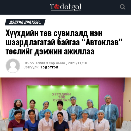
ДЭЛХИЙ НИЙТЭЭР..
Хүүхдийн төв сувилалд нэн
шаардлагатай байгаа “Автоклав”
төслийг дэмжин ажиллаа
Огноо:
4 жил 9 сар.өмнө
,
2021/11/18
Сэтгүүлч:
Тодотгол