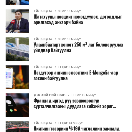
талаас илүү нь Орегон болон Вашингтон мужид
ҮЙЛ ЯВДАЛ
8 цаг 53 минут
бүртгэгдсэн байна. Цаг уурын байгууллагууд ойрын
Шатахууны нөөцийг нэмэгдүүлэх, доголдлыг
өдрүүдэд агаарын температур дахин огцом
арилгахад анхаарч байна
нэмэгдэж, хуурайшилт эрчимжих төлөвтэй байгааг
анхааруулсан бөгөөд энэ нь гал унтраах ажиллагаанд
ҮЙЛ ЯВДАЛ
8 цаг 55 минут
шинэ сорилт учруулж болзошгүйг онцолжээ.
Улаанбаатарт хоногт 250 м³ лаг боловсруулах
үйлдвэр байгуулна
ҮЙЛ ЯВДАЛ
11 цаг 6 минут
Нэгдүгээр ангийн элсэлтийг E-Mongolia-аар
зохион байгуулна
ДЭЛХИЙ НИЙТЭЭР..
11 цаг 10 минут
Францад иргэд рүү зөвшөөрөлгүй
сурталчилгааны дуудлага хийхийг хориг...
ҮЙЛ ЯВДАЛ
11 цаг 14 минут
Нийтийн тээврийн Ч:19А чиглэлийн замналд