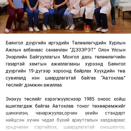
Баянгол дүүргийн иргэдийн Төлөөлөгчдийн Хурлын
Ажлын албанаас санаачлан “ДЭЗЭРЭТ” Олон Улсын
Энэрлийн Байгууллагын Монгол дахь төлөөлөгчийн
газартай хамтын ажиллагааны хүрээнд Баянгол
дүүргийн 19-дүгээр хороонд байрлах Хүүхдийн төв
сувилалд нэн шаардлагатай байгаа “Автоклав”
төслийг дэмжин ажиллаа.
Энэхүү төслийг хэрэгжүүлснээр 1985 оноос хойш
ашиглагдаж байгаа Автоклав тоног төхөөрөмжийг
шинэчлэн, чанаржуулах,орчин үеийн стандарт
нийцсэн хүчин чадал бүхий ариутгалын халдвараас
урьдчилан сэргийлэх, шаардлагатай оношлогоо,