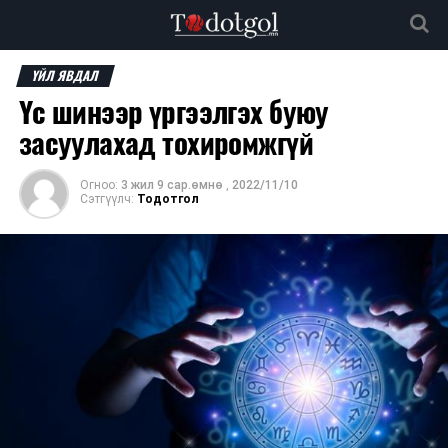
ҮЙЛ ЯВДАЛ
Үс шинээр үргээлгэх буюу
засуулахад тохиромжгүй
Огноо:
3 жил 9 сар.өмнө
,
2022/11/10
Сэтгүүлч:
Тодотгол