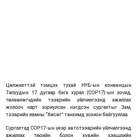
Цөлжилттэй тэмцэх тухай НҮБ-ын конвенцын
Талуудын 17 дугаар бага хурал (COP17)-ын зочид,
төлөөлөгчдийн тээврийн үйлчилгээнд ажиллах
жолооч нарт зориулсан нэгдсэн сургалтыг Зам,
тээврийн яамны “Хөсөг” танхимд зохион байгууллаа.
Сургалтад COP17-ын үеэр автотээврийн үйлчилгээнд
ажиллах төрийн болон хувийн хэвшлийн