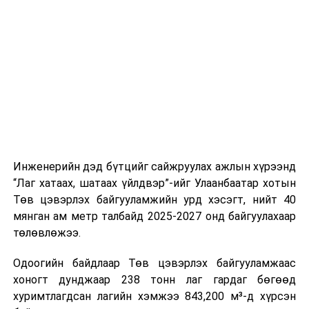
стандарт, сахилга хариуцлагыг хэвшүүлэх бэлтгэл
нийлүүлэлтийг тогтворжуулах хүрээнд бусад эх
ажлын нэг хэсэг гэж
Зам, тээврийн яамнаас
үүсвэрийг нэмэгдүүлэх чиглэлд анхаарч байна.
мэдээллээ.
Замын-Үүд боомтоор 2000 тонн дизель түлш орж
ирсэн бөгөөд шилжүүлэн ачих ажиллагаа хийгдэж
байна" гэлээ
гэж Аж үйлдвэр, эрдэс баялгийн яамнаас
мэдээллээ.
Инженерийн дэд бүтцийг сайжруулах ажлын хүрээнд
“Лаг хатаах, шатаах үйлдвэр”-ийг Улаанбаатар хотын
Төв цэвэрлэх байгууламжийн урд хэсэгт, нийт 40
мянган ам метр талбайд 2025-2027 онд байгуулахаар
төлөвлөжээ.
Одоогийн байдлаар Төв цэвэрлэх байгууламжаас
хоногт дунджаар 238 тонн лаг гардаг бөгөөд
хуримтлагдсан лагийн хэмжээ 843,200 м³-д хүрсэн