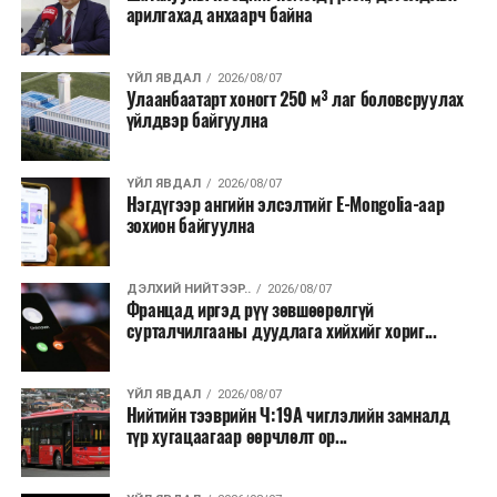
арилгахад анхаарч байна
Лаг хатаах, шатаах технологи нь бохир ус цэвэрлэх
байгууламжаас гардаг лагийг байгаль орчинд аюулгүй
аргаар боловсруулж, эзлэхүүнийг эрс бууруулах
ҮЙЛ ЯВДАЛ
2026/08/07
Улаанбаатарт хоногт 250 м³ лаг боловсруулах
зориулалттай. Лагийг өндөр температурт шатааснаар
үйлдвэр байгуулна
эзлэхүүн нь 90 хүртэл хувиар буурч, бактери, вирус
болон бусад өвчин үүсгэгч бичил биетнийг устгах
боломжтой.
ҮЙЛ ЯВДАЛ
2026/08/07
Нэгдүгээр ангийн элсэлтийг E-Mongolia-аар
зохион байгуулна
Түүнчлэн шаталтын явцад үүсэх дулааныг цахилгаан
болон дулааны эрчим хүч үйлдвэрлэхэд ашиглаж
болдог. Зарим технологийн хувьд шаталтын дараа
ДЭЛХИЙ НИЙТЭЭР..
2026/08/07
Францад иргэд рүү зөвшөөрөлгүй
үлдэх үнснээс фосфор зэрэг ашигт эрдсийг сэргээн
сурталчилгааны дуудлага хийхийг хориг...
авах боломжтой аж.
Япон, Герман, Швейцар, Нидерланд, Өмнөд Солонгос
ҮЙЛ ЯВДАЛ
2026/08/07
зэрэг улс лаг хатаах, шатаах технологийг ашиглаж
Нийтийн тээврийн Ч:19А чиглэлийн замналд
түр хугацаагаар өөрчлөлт ор...
байна. Тухайлбал, Германд лаг шатаах үйлдвэрээс
гарсан үнснээс фосфор сэргээн авах технологи
ашигладаг бол Нидерландад төвлөрсөн лаг