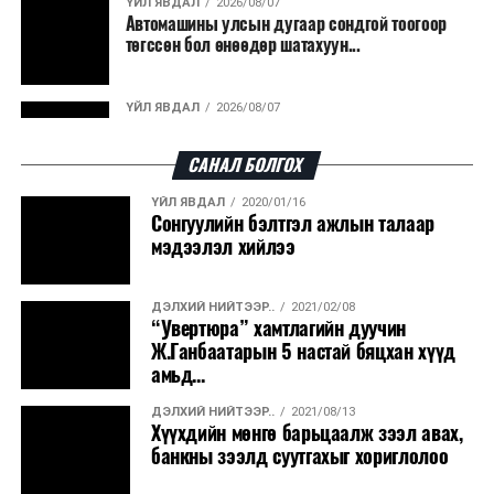
ҮЙЛ ЯВДАЛ
2026/08/07
Автомашины улсын дугаар сондгой тоогоор
боловсруулах үйлдвэрүүдээр дулаан, цахилгаан
төгссөн бол өнөөдөр шатахуун...
эрчим хүч үйлдвэрлэдэг.
Ийнхүү лаг хатаах, шатаах технологийг лагийн
ҮЙЛ ЯВДАЛ
2026/08/07
эзлэхүүнийг бууруулахын зэрэгцээ эрчим хүч
Улаанбаатарт өдөртөө 30 хэм дулаан
үйлдвэрлэх, нөөцийг дахин ашиглах чиглэлээр олон
САНАЛ БОЛГОХ
улсад өргөн ашиглаж байна.
ҮЙЛ ЯВДАЛ
2020/01/16
ДЭЛХИЙ НИЙТЭЭР..
2026/08/06
Сонгуулийн бэлтгэл ажлын талаар
“Уралдронзавод” компанийн ерөнхий
мэдээлэл хийлээ
захирлын автомашиныг дэлбэлжээ...
ДЭЛХИЙ НИЙТЭЭР..
2021/02/08
ҮЙЛ ЯВДАЛ
2026/08/06
“Увертюра” хамтлагийн дуучин
Сүхбаатар боомтоор тав хоногт 10 мянга гаруй
Ж.Ганбаатарын 5 настай бяцхан хүүд
тонн АИ-92 автобензин и...
амьд...
ДЭЛХИЙ НИЙТЭЭР..
2021/08/13
ДЭЛХИЙ НИЙТЭЭР..
2026/08/06
Хүүхдийн мөнгө барьцаалж зээл авах,
Вашингтон мужийн ой хээрийн түймрийг
банкны зээлд суутгахыг хориглолоо
хяналтад авах ажил ахицтай байн...