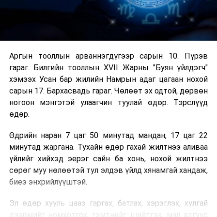
Аргын тооллын арваннэгдүгээр сарын 10. Пүрэв
гараг. Билгийн тооллын XVII Жарны "Буян үйлдэгч"
хэмээх Усан бар жилийн Намрын адаг цагаан нохой
сарын 17. Бархасвадь гараг. Чөлөөт эх одтой, дөрвөн
ногоон мэнгэтэй улаагчин туулай өдөр. Тэрслүүд
өдөр.
Өдрийн наран 7 цаг 50 минутад мандан, 17 цаг 22
минутад жаргана. Тухайн өдөр гахай жилтнээ аливаа
үйлийг хийхэд эерэг сайн ба хонь, нохой жилтнээ
сөрөг муу нөлөөтэй тул элдэв үйлд хянамгай хандаж,
биеэ энхрийлүүштэй.
Эл өдөр хууль цааз гаргах, батлах, хэрэглэх, хулгай
дээрмийг номхотгох, гэмтнийг шийтгэх, мал адгуус