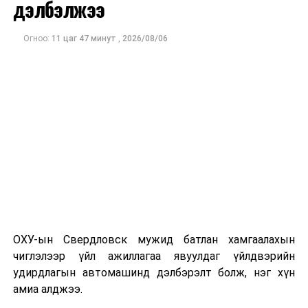
дэлбэлжээ
чадварыг Монгол Улсынхаа хөгжил дэвшилд ашиглах
зорилгоор зохион байгуулж байгаа бөгөөд
Огноо:
11 цаг 47 минут
,
2026/08/06
төгсөгчдийг хүссэн байгууллагадаа, эзэмшсэн
мэргэжлээрээ ажиллах боломж, бололцоог нээж өгч
байгаагаараа онцлог юм
гэж Боловсрол, шинжлэх
ухааны яамнаас мэдээллээ.
ДАРААХ МЭДЭЭ
ХЗБХ: Хуулийн төслийн анхны хэлэлцүүлгийг хийв
ӨМНӨХ МЭДЭЭ
“Ирээдүйн инженерүүд” улсын олимпиад болно
ОХУ-ын Свердловск мужид батлан хамгаалахын
чиглэлээр үйл ажиллагаа явуулдаг үйлдвэрийн
удирдлагын автомашинд дэлбэрэлт болж, нэг хүн
амиа алджээ.