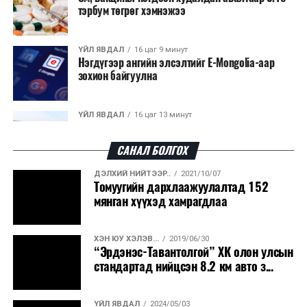
тэрбум төгрөг хэмнэжээ
ҮЙЛ ЯВДАЛ
16 цаг 9 минут
Нэгдүгээр ангийн элсэлтийг E-Mongolia-аар
зохион байгуулна
ҮЙЛ ЯВДАЛ
16 цаг 13 минут
Улсын чанартай хатуу хучилттай авто замын
талаас илүү хувь нь 13-аас...
САНАЛ БОЛГОХ
ДЭЛХИЙ НИЙТЭЭР..
2021/10/07
ҮЙЛ ЯВДАЛ
16 цаг 18 минут
Томуугийн дархлаажуулалтад 152
Засгийн газар энэ оныг дуустал санхүүгийн
мянган хүүхэд хамрагдлаа
хэмнэлтийн горимд шилжинэ
ХЭН ЮУ ХЭЛЭВ...
2019/06/30
ХЭН ЮУ ХЭЛЭВ...
16 цаг 46 минут
“Эрдэнэс-Тавантолгой” ХК олон улсын
Шатахууны импортын гаалийн албан татварыг
стандартад нийцсэн 8.2 км авто з...
2027 оны хоёрдугаар сарын ...
ҮЙЛ ЯВДАЛ
2024/05/03