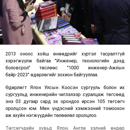
2013 оноос хойш өнөөдрийг хүртэл тасралтгүй
хэрэгжүүлж байгаа "Инженер, технологийн дээд
боловсрол" төслөөс "1000 инженер-Ажлын
байр-2023" өдөрлөгийг зохион байгууллаа.
Өдөрлөгт Япон Улсын Коосэн сургууль болон их
сургуульд инженерийн чиглэлээр суралцаж төгсөөд
энэ 03 дугаар сард эх орондоо ирсэн 105 төгсөгч
оролцсон юм. Мөн үндэсний хэмжээний томоохон
аж ахуйн нэгжүүдийн төлөөлөл оролцлоо.
Төгсөгчдийн хувьд Япон, Англи хэлний өндөр