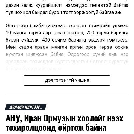
дахин халж, хуурайшилт нэмэгдэх төлөвтэй байгаа
тул нөхцөл байдал бүрэн тогтворжоогүй байгаа аж.
Өнгөрсөн бямба гарагаас эхэлсэн түймрийн улмаас
10 мянга гаруй акр газар шатаж, 700 гаруй барилга
бүрэн сүйдэж, 400 орчим барилга эвдэрч гэмтжээ.
Мөн хэдэн арван мянган иргэн орон гэрээ орхин
нүүлгэн шилжсэн байна. Одоогоор хүний амь нас
эрсэдсэн тохиолдол бүртгэгдээгүй бөгөөд сураггүй
байсан бүх хүнийг олжээ.
ДЭЛГЭРЭНГҮЙ УНШИХ
Албаныхны мэдээлснээр түймрийн нэг голомтыг
санаатайгаар тавьсан байж болзошгүй хэрэгт 37
настай Аарон Фариначчиг баривчилж, галдан
шатаасан гэх үндэслэлээр эрүүгийн хэрэг үүсгэн
ДЭЛХИЙ НИЙТЭЭР..
шалгаж байна. Харин бусад хоёр түймрийн
АНУ, Иран Ормузын хоолойг нээх
шалтгааныг үргэлжлүүлэн тогтоож байгаа бөгөөд
тохиролцоонд ойртож байна
аянгын улмаас үүсээгүй гэж үзэж байгаа аж.