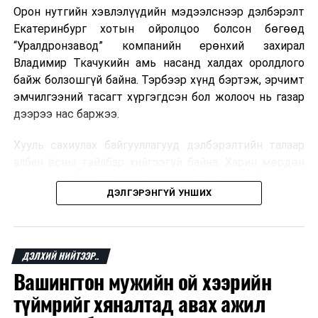
Орон нутгийн хэвлэлүүдийн мэдээлснээр дэлбэрэлт
Екатеринбург хотын ойролцоо болсон бөгөөд
“Уралдронзавод” компанийн ерөнхий захирал
Владимир Ткачукийн амь насанд халдах оролдлого
байж болзошгүй байна. Тэрбээр хүнд бэртэж, эрчимт
эмчилгээний тасагт хүргэгдсэн бол жолооч нь газар
дээрээ нас баржээ.
Хууль сахиулах байгууллагууд дэлбэрэлтийн талаар
албан ёсны тайлбар хийгээгүй байна. Харин мөрдөн
шалгах байгууллага олон нийтэд аюултай аргаар
ДЭЛГЭРЭНГҮЙ УНШИХ
хүний амь насанд халдахыг завдсан гэх үндэслэлээр
эрүүгийн хэрэг үүсгэсэн талаар эх сурвалж
мэдээлжээ.
ДЭЛХИЙ НИЙТЭЭР..
“Уралдронзавод” компани 2023 онд Екатеринбург
Вашингтон мужийн ой хээрийн
хотод байгуулагдсан бөгөөд нисгэгчгүй нисэх
төхөөрөмж үйлдвэрлэдэг аж. Тус компанийн 2025
түймрийг хяналтад авах ажил
оны орлого 6.2 тэрбум рубль, цэвэр ашиг нь 1.9