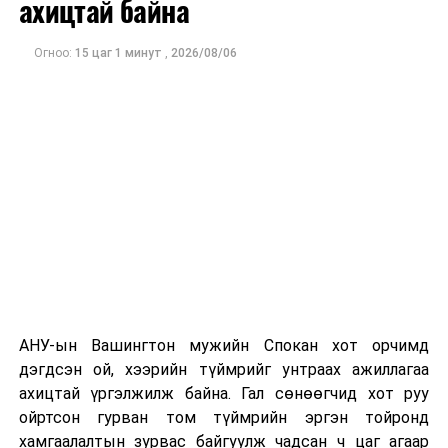
ахицтай байна
тэрбум рубльд хүрсэн гэж РБК мэдээлсэн байна.
Огноо:
15 цаг 1 минут
,
2026/08/06
Одоогоор дэлбэрэлтийн шалтгаан, хэрэгт холбоотой
этгээдүүдийн талаар дэлгэрэнгүй мэдээлэл гараагүй
байна.
АНУ-ын Вашингтон мужийн Спокан хот орчимд
дэгдсэн ой, хээрийн түймрийг унтраах ажиллагаа
ахицтай үргэлжилж байна. Гал сөнөөгчид хот руу
ойртсон гурван том түймрийн эргэн тойронд
хамгаалалтын зурвас байгуулж чадсан ч цаг агаар