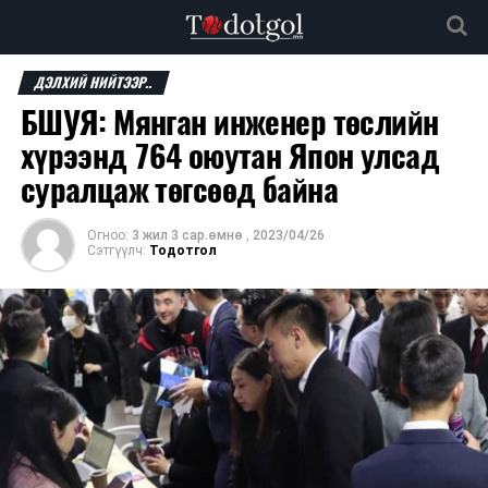
ДЭЛХИЙ НИЙТЭЭР..
БШУЯ: Мянган инженер төслийн
хүрээнд 764 оюутан Япон улсад
суралцаж төгсөөд байна
Огноо:
3 жил 3 сар.өмнө
,
2023/04/26
Сэтгүүлч:
Тодотгол