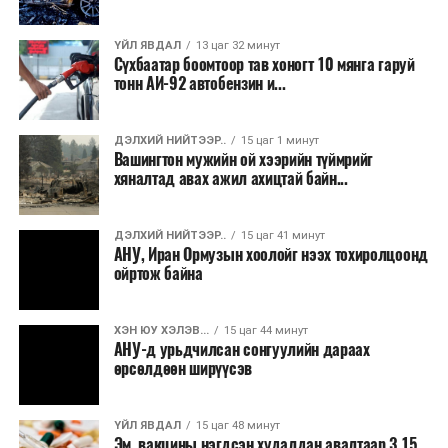
зээлд үүсээд буй дарамт буурах боломжтой гэж
шинжээчид үзэж байна. Гэвч бүс нутгийн аюулгүй
ҮЙЛ ЯВДАЛ
13 цаг 32 минут
байдлын нөхцөл байдал тогтворжоогүй бөгөөд
Сүхбаатар боомтоор тав хоногт 10 мянга гаруй
хэлэлцээр эцэслэн батлагдах хүртэл тодорхойгүй
тонн АИ-92 автобензин и...
байдал үргэлжилсээр байгаа юм.
ДЭЛХИЙ НИЙТЭЭР..
15 цаг 1 минут
Вашингтон мужийн ой хээрийн түймрийг
хяналтад авах ажил ахицтай байн...
ДЭЛХИЙ НИЙТЭЭР..
15 цаг 41 минут
АНУ, Иран Ормузын хоолойг нээх тохиролцоонд
ойртож байна
ХЭН ЮУ ХЭЛЭВ...
15 цаг 44 минут
АНУ-д урьдчилсан сонгуулийн дараах
өрсөлдөөн ширүүсэв
ҮЙЛ ЯВДАЛ
15 цаг 48 минут
Эм, вакцины нэгдсэн худалдан авалтаар 3.15