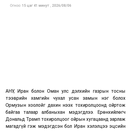
Одоогоор АНУ даяар 13 мужид 90 гаруй томоохон ой,
Огноо:
15 цаг 41 минут
,
2026/08/06
хээрийн түймэр идэвхтэй үргэлжилж байгаагийн
талаас илүү нь Орегон болон Вашингтон мужид
бүртгэгдсэн байна. Цаг уурын байгууллагууд ойрын
өдрүүдэд агаарын температур дахин огцом
нэмэгдэж, хуурайшилт эрчимжих төлөвтэй байгааг
анхааруулсан бөгөөд энэ нь гал унтраах ажиллагаанд
шинэ сорилт учруулж болзошгүйг онцолжээ.
АНУ, Иран болон Оман улс дэлхийн газрын тосны
тээврийн хамгийн чухал усан замын нэг болох
Ормузын хоолойг дахин нээх тохиролцоонд ойртож
байгаа талаар албаныхан мэдэгдлээ. Ерөнхийлөгч
Дональд Трамп тохиролцоог ойрын хугацаанд зарлаж
магадгүй гэж мэдэгдсэн бол Иран хэлэлцээ эцсийн