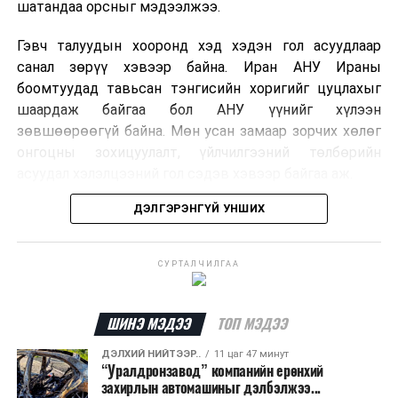
шатандаа орсныг мэдээлжээ.
Гэвч талуудын хооронд хэд хэдэн гол асуудлаар
санал зөрүү хэвээр байна. Иран АНУ Ираны
боомтуудад тавьсан тэнгисийн хоригийг цуцлахыг
шаардаж байгаа бол АНУ үүнийг хүлээн
зөвшөөрөөгүй байна. Мөн усан замаар зорчих хөлөг
онгоцны зохицуулалт, үйлчилгээний төлбөрийн
асуудал хэлэлцээний гол сэдэв хэвээр байгаа аж.
ДЭЛГЭРЭНГҮЙ УНШИХ
Хэлэлцээрийн төсөлд Персийн булан руу нэвтрэх
хөлөг онгоцыг Ираны тал, булангаас гарах
хөдөлгөөнийг Оманы тал зохицуулах хувилбар
СУРТАЛЧИЛГАА
тусгагдсан талаар мэдээлжээ. Харин үйлчилгээний
төлбөр авах асуудал дээр талууд нэгдсэн байр
сууринд хүрээгүй байна.
ШИНЭ МЭДЭЭ
ТОП МЭДЭЭ
ДЭЛХИЙ НИЙТЭЭР..
11 цаг 47 минут
Ормузын хоолой дахин нээгдсэнээр дэлхийн газрын
“Уралдронзавод” компанийн ерөнхий
тосны нийлүүлэлт хэвийн болж, эрчим хүчний зах
захирлын автомашиныг дэлбэлжээ...