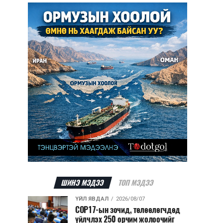
ШИНЭ МЭДЭЭ
ТОП МЭДЭЭ
ҮЙЛ ЯВДАЛ
2026/08/07
COP17-ын зочид, төлөөлөгчдөд
үйлчлэх 250 орчим жолоочийг