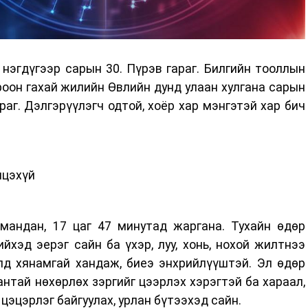
нэгдүгээр сарын 30. Пүрэв гараг. Билгийн тооллын
роон гахай жилийн Өвлийн дунд улаан хулгана сарын
раг. Дэлгэрүүлэгч одтой, хоёр хар мэнгэтэй хар бич
лцэхүй
мандан, 17 цаг 47 минутад жаргана. Тухайн өдөр
йхэд эерэг сайн ба үхэр, луу, хонь, нохой жилтнээ
лд хянамгай хандаж, биеэ энхрийлүүштэй. Эл өдөр
тантай нөхөрлөх зэргийг цээрлэх хэрэгтэй ба хараал,
 цэцэрлэг байгуулах, урлан бүтээхэд сайн.