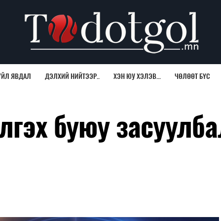
ҮЙЛ ЯВДАЛ
ДЭЛХИЙ НИЙТЭЭР..
ХЭН ЮУ ХЭЛЭВ...
ЧӨЛӨӨТ БҮС
лгэх буюу засуулба