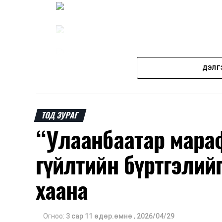
ДЭЛГ
ТОД ЗУРАГ
“Улаанбаатар мара
гүйлтийн бүртгэлий
хаана
Огноо:
3 сар 11 өдөр.өмнө
,
2026/04/29