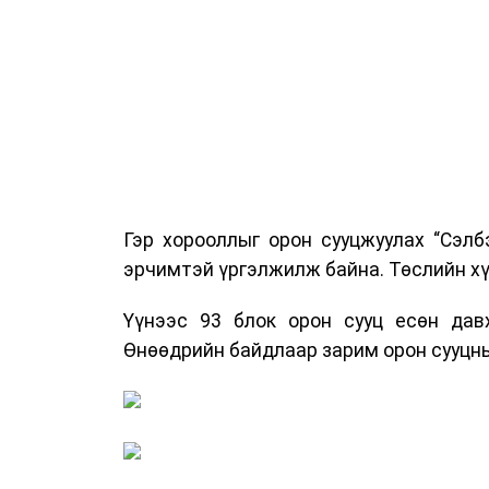
Гэр хорооллыг орон сууцжуулах “Сэлб
эрчимтэй үргэлжилж байна. Төслийн хү
Үүнээс 93 блок орон сууц есөн давх
Өнөөдрийн байдлаар зарим орон сууцны