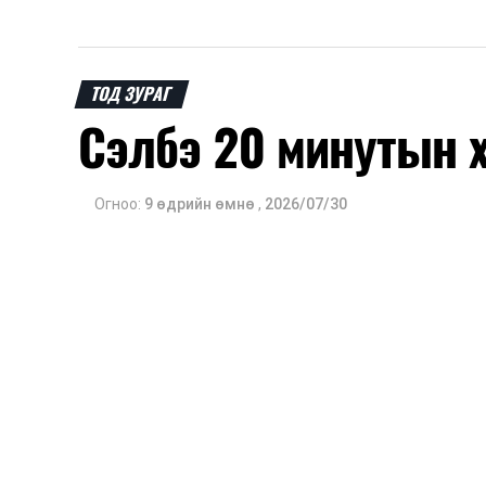
ТОД ЗУРАГ
Сэлбэ 20 минутын 
Огноо:
9 өдрийн өмнө
,
2026/07/30