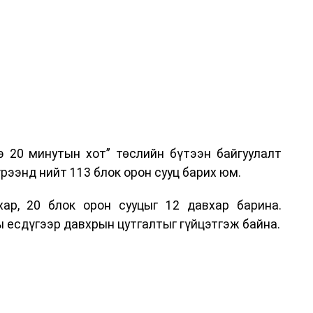
э 20 минутын хот” төслийн бүтээн байгуулалт
рээнд нийт 113 блок орон сууц барих юм.
ар, 20 блок орон сууцыг 12 давхар барина.
 есдүгээр давхрын цутгалтыг гүйцэтгэж байна.