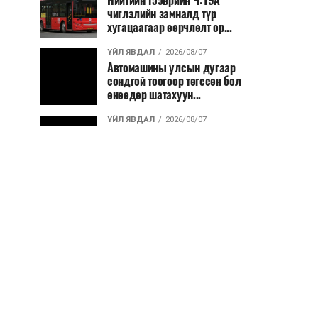
Нийтийн тээврийн Ч:19А
чиглэлийн замналд түр
хугацаагаар өөрчлөлт ор...
ҮЙЛ ЯВДАЛ
2026/08/07
Автомашины улсын дугаар
сондгой тоогоор төгссөн бол
өнөөдөр шатахуун...
ҮЙЛ ЯВДАЛ
2026/08/07
Улаанбаатарт өдөртөө 30 хэм
дулаан
ДЭЛХИЙ НИЙТЭЭР..
2026/08/06
“Уралдронзавод” компанийн
ерөнхий захирлын автомашиныг
дэлбэлжээ...
ҮЙЛ ЯВДАЛ
2026/08/06
Сүхбаатар боомтоор тав хоногт 10
мянга гаруй тонн АИ-92
автобензин и...