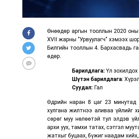
Өнөөдөр аргын тооллын 2020 оны 
XVII жарны "Урвуулагч" хэмээх шо
Билгийн тооллын 4. Бархасвадь га
өдөр.
Барилдлага:
Үл зохилдох
Шүтэн барилдлага
: Хүрэ
Суудал:
Гал
Өдрийн наран 8 цаг 23 минутад 
хулгана жилтнээ аливаа үйлийг хи
сөрөг муу нөлөөтэй тул элдэв үй
архи уух, тамхи татах, сэтгэл муу
жатхыг буцаах, бүжиг наадам хийх,