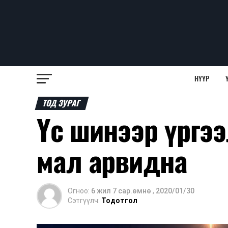
НҮҮР
ТОД ЗУРАГ
Үс шинээр үргээ
мал арвидна
Огноо:
6 жил 7 сар.өмнө
,
2020/01/30
Сэтгүүлч:
Тодотгол