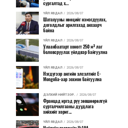
сургалтад х...
ҮЙЛ ЯВДАЛ
2026/08/07
Шатахууны нөөцийг нэмэгдүүлэх,
доголдлыг арилгахад анхаарч
байна
ҮЙЛ ЯВДАЛ
2026/08/07
Улаанбаатарт хоногт 250 м³ лаг
боловсруулах үйлдвэр байгуулна
ҮЙЛ ЯВДАЛ
2026/08/07
Нэгдүгээр ангийн элсэлтийг E-
Mongolia-аар зохион байгуулна
ДЭЛХИЙ НИЙТЭЭР..
2026/08/07
Францад иргэд рүү зөвшөөрөлгүй
сурталчилгааны дуудлага
хийхийг хориг...
ҮЙЛ ЯВДАЛ
2026/08/07