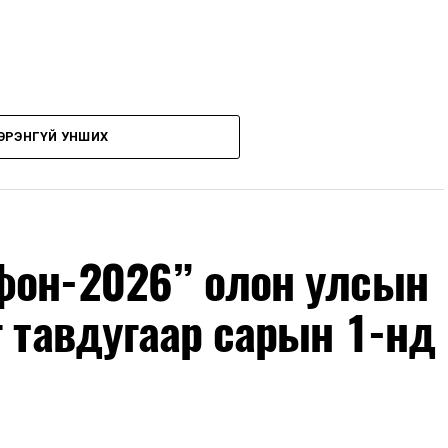
ЭРЭНГҮЙ УНШИХ
фон-2026” олон улсын
г тавдугаар сарын 1-нд