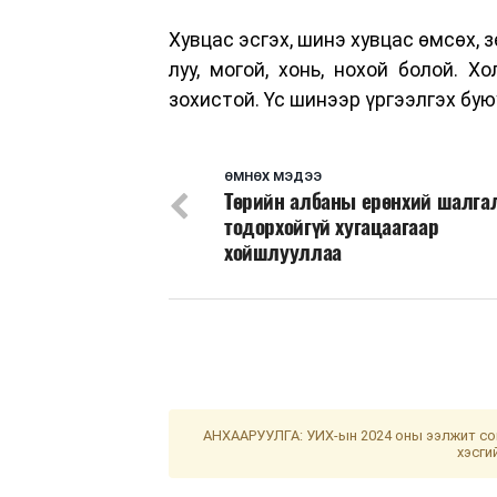
Хувцас эсгэх, шинэ хувцас өмсөх, з
луу, могой, хонь, нохой болой. Х
зохистой. Үс шинээр үргээлгэх бую
ӨМНӨХ МЭДЭЭ
Төрийн албаны ерөнхий шалга
тодорхойгүй хугацаагаар
хойшлууллаа
АНХААРУУЛГА: УИХ-ын 2024 оны ээлжит сон
хэсги