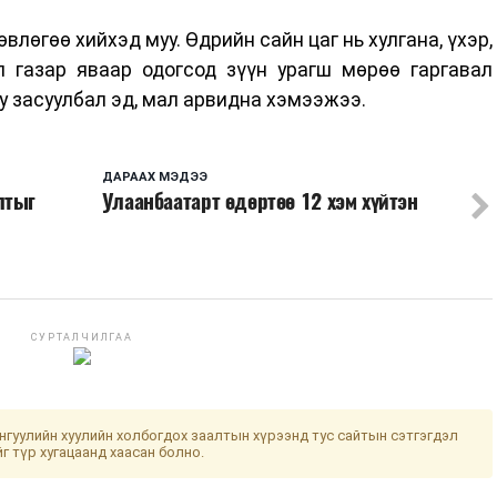
өвлөгөө хийхэд муу. Өдрийн сайн цаг нь хулгана, үхэр,
ол газар яваар одогсод зүүн урагш мөрөө гаргавал
у засуулбал эд, мал арвидна хэмээжээ.
ДАРААХ МЭДЭЭ
лтыг
Улаанбаатарт өдөртөө 12 хэм хүйтэн
СУРТАЛЧИЛГАА
гуулийн хуулийн холбогдох заалтын хүрээнд тус сайтын сэтгэгдэл
йг түр хугацаанд хаасан болно.