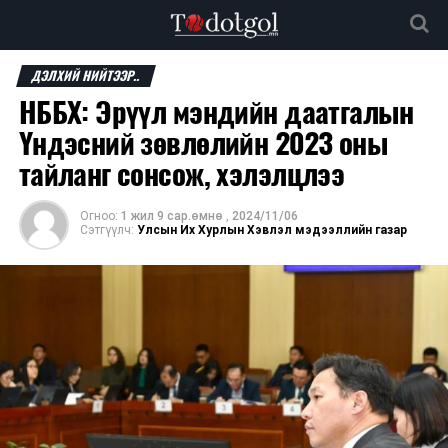
ДЭЛХИЙ НИЙТЭЭР..
НББХ: Эрүүл мэндийн даатгалын
Үндэсний зөвлөлийн 2023 оны
тайланг сонсож, хэлэлцлээ
Огноо:
1 жил 9 сар.өмнө
,
2024/11/06
Сэтгүүлч:
Улсын Их Хурлын Хэвлэл мэдээллийн газар