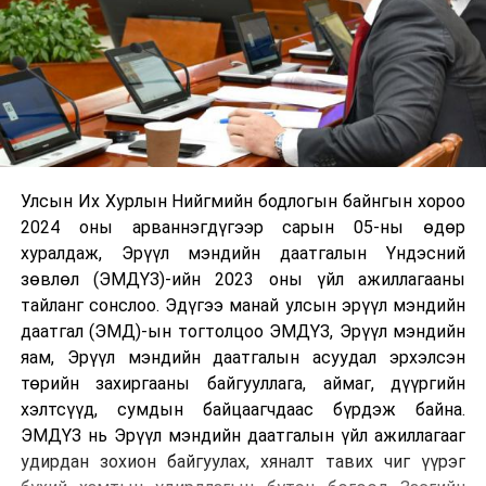
Улсын Их Хурлын Нийгмийн бодлогын байнгын хороо
2024 оны арваннэгдүгээр сарын 05-ны өдөр
хуралдаж, Эрүүл мэндийн даатгалын Үндэсний
зөвлөл (ЭМДҮЗ)-ийн 2023 оны үйл ажиллагааны
тайланг сонслоо. Эдүгээ манай улсын эрүүл мэндийн
даатгал (ЭМД)-ын тогтолцоо ЭМДҮЗ, Эрүүл мэндийн
яам, Эрүүл мэндийн даатгалын асуудал эрхэлсэн
төрийн захиргааны байгууллага, аймаг, дүүргийн
хэлтсүүд, сумдын байцаагчдаас бүрдэж байна.
ЭМДҮЗ нь Эрүүл мэндийн даатгалын үйл ажиллагааг
удирдан зохион байгуулах, хяналт тавих чиг үүрэг