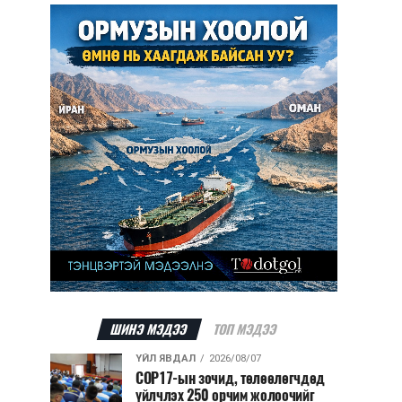
ШИНЭ МЭДЭЭ
ТОП МЭДЭЭ
ҮЙЛ ЯВДАЛ
2026/08/07
COP17-ын зочид, төлөөлөгчдөд
үйлчлэх 250 орчим жолоочийг