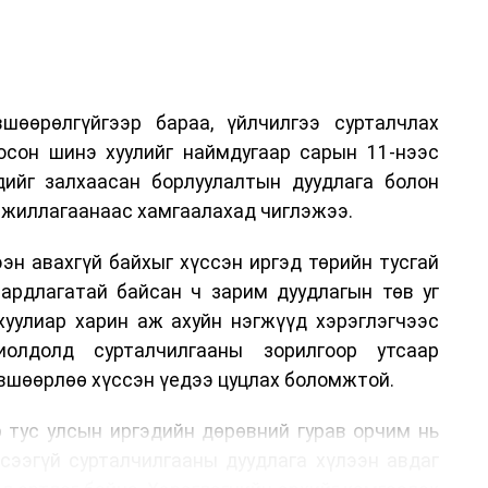
шөөрөлгүйгээр бараа, үйлчилгээ сурталчлах
лосон шинэ хуулийг наймдугаар сарын 11-нээс
эдийг залхаасан борлуулалтын дуудлага болон
жиллагаанаас хамгаалахад чиглэжээ.
эн авахгүй байхыг хүссэн иргэд төрийн тусгай
аардлагатай байсан ч зарим дуудлагын төв уг
хуулиар харин аж ахуйн нэгжүүд хэрэглэгчээс
иолдолд сурталчилгааны зорилгоор утсаар
өвшөөрлөө хүссэн үедээ цуцлах боломжтой.
 тус улсын иргэдийн дөрөвний гурав орчим нь
үсээгүй сурталчилгааны дуудлага хүлээн авдаг