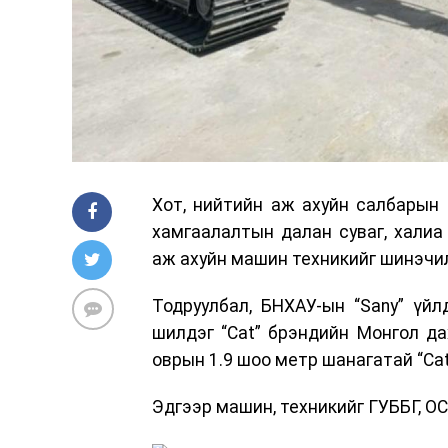
Хот, нийтийн аж ахуйн салбарын
хамгаалалтын далан суваг, халиа
аж ахуйн машин техникийг шинэчи
Тодруулбал, БНХАУ-ын “Sany” үй
шилдэг “Cat” брэндийн Монгол дах
оврын 1.9 шоо метр шанагатай “Cа
Эдгээр машин, техникийг ГУББГ, О