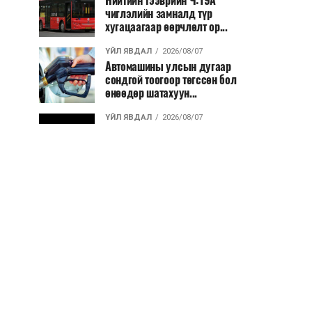
Нийтийн тээврийн Ч:19А
чиглэлийн замналд түр
хугацаагаар өөрчлөлт ор...
ҮЙЛ ЯВДАЛ
2026/08/07
Автомашины улсын дугаар
сондгой тоогоор төгссөн бол
өнөөдөр шатахуун...
ҮЙЛ ЯВДАЛ
2026/08/07
Улаанбаатарт өдөртөө 30 хэм
дулаан
ДЭЛХИЙ НИЙТЭЭР..
2026/08/06
“Уралдронзавод” компанийн
ерөнхий захирлын автомашиныг
дэлбэлжээ...
ҮЙЛ ЯВДАЛ
2026/08/06
Сүхбаатар боомтоор тав хоногт 10
мянга гаруй тонн АИ-92
автобензин и...