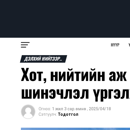
НҮҮР
ДЭЛХИЙ НИЙТЭЭР..
Хот, нийтийн аж
шинэчлэл үргэ
Огноо:
1 жил 3 сар.өмнө
,
2025/04/18
Сэтгүүлч:
Тодотгол