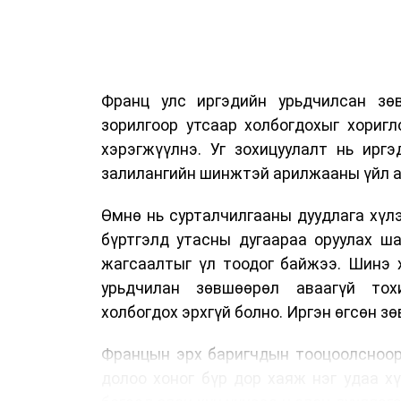
Франц улс иргэдийн урьдчилсан зөв
зорилгоор утсаар холбогдохыг хориг
хэрэгжүүлнэ. Уг зохицуулалт нь ирг
залилангийн шинжтэй арилжааны үйл а
Өмнө нь сурталчилгааны дуудлага хүлэ
бүртгэлд утасны дугаараа оруулах ш
жагсаалтыг үл тоодог байжээ. Шинэ 
урьдчилан зөвшөөрөл аваагүй тох
холбогдох эрхгүй болно. Иргэн өгсөн з
Францын эрх баригчдын тооцоолсноор
долоо хоног бүр дор хаяж нэг удаа х