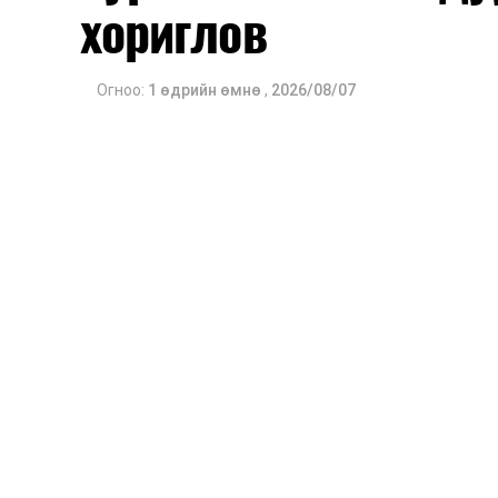
хориглов
Огноо:
1 өдрийн өмнө
,
2026/08/07