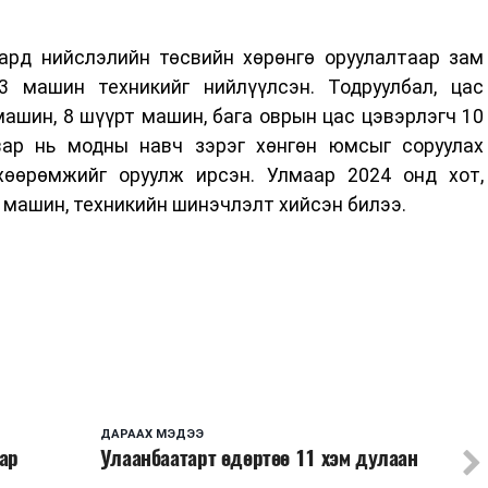
ард нийслэлийн төсвийн хөрөнгө оруулалтаар зам
3 машин техникийг нийлүүлсэн. Тодруулбал, цас
 машин, 8 шүүрт машин, бага оврын цас цэвэрлэгч 10
ар нь модны навч зэрэг хөнгөн юмсыг соруулах
хөөрөмжийг оруулж ирсэн. Улмаар 2024 онд хот,
й машин, техникийн шинэчлэлт хийсэн билээ.
ДАРААХ МЭДЭЭ
зар
Улаанбаатарт өдөртөө 11 хэм дулаан