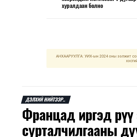
хуралдаан болно
АНХААРУУЛГА: УИХ-ын 2024 оны ээлжит сон
хэсги
ДЭЛХИЙ НИЙТЭЭР..
Францад иргэд рүү
сурталчилгааны ду