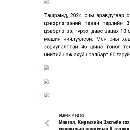
Ташрамд, 2024 оны аравдугаар с
цэвэрлэгээний таван төрлийн 3
цэвэрлэгээ, түрэх, давс цацах 10
машин нийлүүлсэн. Мөн оны хав
зориулалттай 46 шинэ тоног тө
нийтийн аж ахуйн салбарт 80 гару
ӨМНӨХ МЭДЭЭ
Монгол, Киргизийн Засгийн га
хоорондын комиссын V дугаар