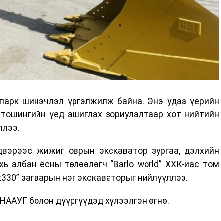
 парк шинэчлэл үргэлжилж байна. Энэ удаа үерийн
 тошингийн үед ашиглах зориулалтаар хот нийтийн
ллээ.
лдвэрээс жижиг оврын экскаватор зургаа, дэлхийн
ь албан ёсны төлөөлөгч “Barlo world” ХХК-иас том
t330” загварын нэг экскаваторыг нийлүүллээ.
СНААУГ болон дүүргүүдэд хүлээлгэн өгнө.