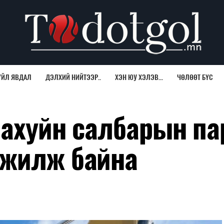
ҮЙЛ ЯВДАЛ
ДЭЛХИЙ НИЙТЭЭР..
ХЭН ЮУ ХЭЛЭВ...
ЧӨЛӨӨТ БҮС
 ахуйн салбарын па
лжилж байна