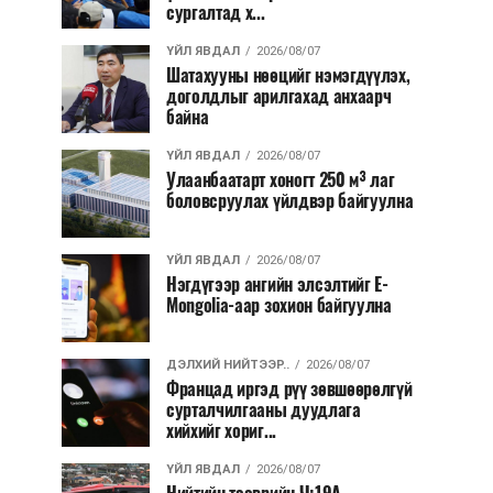
сургалтад х...
ҮЙЛ ЯВДАЛ
2026/08/07
Шатахууны нөөцийг нэмэгдүүлэх,
доголдлыг арилгахад анхаарч
байна
ҮЙЛ ЯВДАЛ
2026/08/07
Улаанбаатарт хоногт 250 м³ лаг
боловсруулах үйлдвэр байгуулна
ҮЙЛ ЯВДАЛ
2026/08/07
Нэгдүгээр ангийн элсэлтийг E-
Mongolia-аар зохион байгуулна
ДЭЛХИЙ НИЙТЭЭР..
2026/08/07
Францад иргэд рүү зөвшөөрөлгүй
сурталчилгааны дуудлага
хийхийг хориг...
ҮЙЛ ЯВДАЛ
2026/08/07