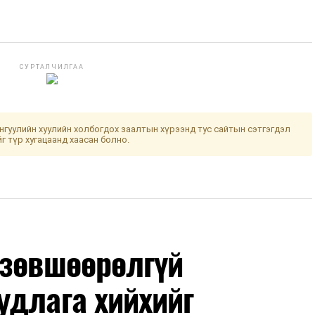
СУРТАЛЧИЛГАА
гуулийн хуулийн холбогдох заалтын хүрээнд тус сайтын сэтгэгдэл
йг түр хугацаанд хаасан болно.
 зөвшөөрөлгүй
удлага хийхийг