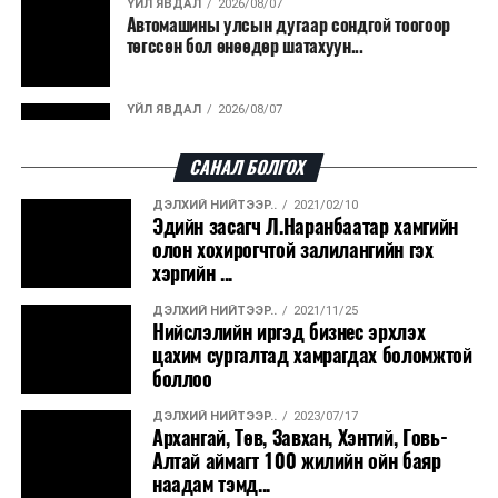
ҮЙЛ ЯВДАЛ
2026/08/07
Автомашины улсын дугаар сондгой тоогоор
боловсруулах үйлдвэрүүдээр дулаан, цахилгаан
төгссөн бол өнөөдөр шатахуун...
эрчим хүч үйлдвэрлэдэг.
Ийнхүү лаг хатаах, шатаах технологийг лагийн
ҮЙЛ ЯВДАЛ
2026/08/07
эзлэхүүнийг бууруулахын зэрэгцээ эрчим хүч
Улаанбаатарт өдөртөө 30 хэм дулаан
үйлдвэрлэх, нөөцийг дахин ашиглах чиглэлээр олон
САНАЛ БОЛГОХ
улсад өргөн ашиглаж байна.
ДЭЛХИЙ НИЙТЭЭР..
2021/02/10
ДЭЛХИЙ НИЙТЭЭР..
2026/08/06
Эдийн засагч Л.Наранбаатар хамгийн
“Уралдронзавод” компанийн ерөнхий
олон хохирогчтой залилангийн гэх
захирлын автомашиныг дэлбэлжээ...
хэргийн ...
ДЭЛХИЙ НИЙТЭЭР..
2021/11/25
ҮЙЛ ЯВДАЛ
2026/08/06
Нийслэлийн иргэд бизнес эрхлэх
Сүхбаатар боомтоор тав хоногт 10 мянга гаруй
цахим сургалтад хамрагдах боломжтой
тонн АИ-92 автобензин и...
боллоо
ДЭЛХИЙ НИЙТЭЭР..
2023/07/17
ДЭЛХИЙ НИЙТЭЭР..
2026/08/06
Архангай, Төв, Завхан, Хэнтий, Говь-
Вашингтон мужийн ой хээрийн түймрийг
Алтай аймагт 100 жилийн ойн баяр
хяналтад авах ажил ахицтай байн...
наадам тэмд...