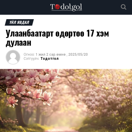
ҮЙЛ ЯВДАЛ
Улаанбаатарт өдөртөө 17 хэм
дулаан
Огноо:
1 жил 2 сар.өмнө
,
2025/05/20
Сэтгүүлч:
Тодотгол