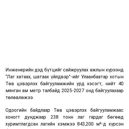
стандарт, сахилга хариуцлагыг хэвшүүлэх бэлтгэл
нийлүүлэлтийг тогтворжуулах хүрээнд бусад эх
ажлын нэг хэсэг гэж
Зам, тээврийн яамнаас
үүсвэрийг нэмэгдүүлэх чиглэлд анхаарч байна.
мэдээллээ.
Замын-Үүд боомтоор 2000 тонн дизель түлш орж
ирсэн бөгөөд шилжүүлэн ачих ажиллагаа хийгдэж
байна" гэлээ
гэж Аж үйлдвэр, эрдэс баялгийн яамнаас
мэдээллээ.
Инженерийн дэд бүтцийг сайжруулах ажлын хүрээнд
“Лаг хатаах, шатаах үйлдвэр”-ийг Улаанбаатар хотын
Төв цэвэрлэх байгууламжийн урд хэсэгт, нийт 40
мянган ам метр талбайд 2025-2027 онд байгуулахаар
төлөвлөжээ.
Одоогийн байдлаар Төв цэвэрлэх байгууламжаас
хоногт дунджаар 238 тонн лаг гардаг бөгөөд
хуримтлагдсан лагийн хэмжээ 843,200 м³-д хүрсэн