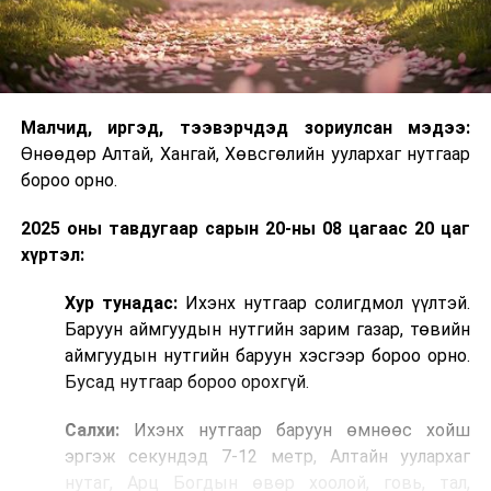
Малчид, иргэд, тээвэрчдэд зориулсан мэдээ:
Өнөөдөр Алтай, Хангай, Хөвсгөлийн уулархаг нутгаар
бороо орно.
2025 оны тавдугаар сарын 20-ны 08 цагаас 20 цаг
хүртэл:
Хур тунадас:
Ихэнх нутгаар солигдмол үүлтэй.
Баруун аймгуудын нутгийн зарим газар, төвийн
аймгуудын нутгийн баруун хэсгээр бороо орно.
Бусад нутгаар бороо орохгүй.
Салхи:
Ихэнх нутгаар баруун өмнөөс хойш
эргэж секундэд 7-12 метр, Алтайн уулархаг
нутаг, Арц Богдын өвөр хоолой, говь, тал,