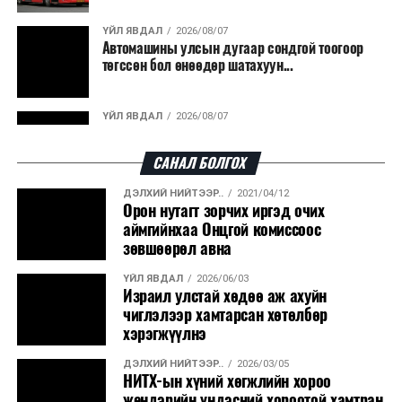
гарсан үнснээс фосфор сэргээн авах технологи
ашигладаг бол Нидерландад төвлөрсөн лаг
ҮЙЛ ЯВДАЛ
2026/08/07
Автомашины улсын дугаар сондгой тоогоор
боловсруулах үйлдвэрүүдээр дулаан, цахилгаан
төгссөн бол өнөөдөр шатахуун...
эрчим хүч үйлдвэрлэдэг.
Ийнхүү лаг хатаах, шатаах технологийг лагийн
ҮЙЛ ЯВДАЛ
2026/08/07
эзлэхүүнийг бууруулахын зэрэгцээ эрчим хүч
Улаанбаатарт өдөртөө 30 хэм дулаан
үйлдвэрлэх, нөөцийг дахин ашиглах чиглэлээр олон
САНАЛ БОЛГОХ
улсад өргөн ашиглаж байна.
ДЭЛХИЙ НИЙТЭЭР..
2021/04/12
ДЭЛХИЙ НИЙТЭЭР..
2026/08/06
Орон нутагт зорчих иргэд очих
“Уралдронзавод” компанийн ерөнхий
аймгийнхаа Онцгой комиссоос
захирлын автомашиныг дэлбэлжээ...
зөвшөөрөл авна
ҮЙЛ ЯВДАЛ
2026/06/03
ҮЙЛ ЯВДАЛ
2026/08/06
Израил улстай хөдөө аж ахуйн
Сүхбаатар боомтоор тав хоногт 10 мянга гаруй
чиглэлээр хамтарсан хөтөлбөр
тонн АИ-92 автобензин и...
хэрэгжүүлнэ
ДЭЛХИЙ НИЙТЭЭР..
2026/03/05
ДЭЛХИЙ НИЙТЭЭР..
2026/08/06
НИТХ-ын хүний хөгжлийн хороо
Вашингтон мужийн ой хээрийн түймрийг
жендэрийн үндэсний хороотой хамтран