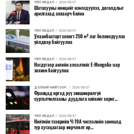
хэлбэрээр хэрэгжүүлэхээр тусгажээ.
ҮЙЛ ЯВДАЛ
2026/08/07
Шатахууны нөөцийг нэмэгдүүлэх, доголдлыг
арилгахад анхаарч байна
Лаг хатаах, шатаах технологи нь бохир ус цэвэрлэх
байгууламжаас гардаг лагийг байгаль орчинд аюулгүй
аргаар боловсруулж, эзлэхүүнийг эрс бууруулах
ҮЙЛ ЯВДАЛ
2026/08/07
Улаанбаатарт хоногт 250 м³ лаг боловсруулах
зориулалттай. Лагийг өндөр температурт шатааснаар
үйлдвэр байгуулна
эзлэхүүн нь 90 хүртэл хувиар буурч, бактери, вирус
болон бусад өвчин үүсгэгч бичил биетнийг устгах
боломжтой.
ҮЙЛ ЯВДАЛ
2026/08/07
Нэгдүгээр ангийн элсэлтийг E-Mongolia-аар
зохион байгуулна
Түүнчлэн шаталтын явцад үүсэх дулааныг цахилгаан
болон дулааны эрчим хүч үйлдвэрлэхэд ашиглаж
болдог. Зарим технологийн хувьд шаталтын дараа
ДЭЛХИЙ НИЙТЭЭР..
2026/08/07
Францад иргэд рүү зөвшөөрөлгүй
үлдэх үнснээс фосфор зэрэг ашигт эрдсийг сэргээн
сурталчилгааны дуудлага хийхийг хориг...
авах боломжтой аж.
Япон, Герман, Швейцар, Нидерланд, Өмнөд Солонгос
ҮЙЛ ЯВДАЛ
2026/08/07
зэрэг улс лаг хатаах, шатаах технологийг ашиглаж
Нийтийн тээврийн Ч:19А чиглэлийн замналд
түр хугацаагаар өөрчлөлт ор...
байна. Тухайлбал, Германд лаг шатаах үйлдвэрээс