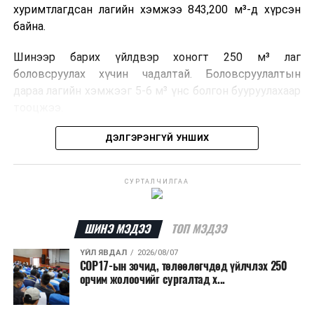
хуримтлагдсан лагийн хэмжээ 843,200 м³-д хүрсэн
байна.
Шинээр барих үйлдвэр хоногт 250 м³ лаг
боловсруулах хүчин чадалтай. Боловсруулалтын
дараа лагийн хэмжээг 5-6 м³ үнс болгон бууруулахаар
тооцжээ.
Төслийн техник, эдийн засгийн үндэслэлийг
ДЭЛГЭРЭНГҮЙ УНШИХ
боловсруулж дууссан бөгөөд Барилга хөгжлийн
төвийн 2025 оны долоодугаар сарын 22-ны өдрийн
СУРТАЛЧИЛГАА
магадлалын ерөнхий дүгнэлтээр баталгаажуулсан
байна.
ШИНЭ МЭДЭЭ
ТОП МЭДЭЭ
Мөн Нийслэлийн иргэдийн Төлөөлөгчдийн Хурлын
2025 оны 25/01 дүгээр тогтоолоор баталсан “Төр,
ҮЙЛ ЯВДАЛ
2026/08/07
COP17-ын зочид, төлөөлөгчдөд үйлчлэх 250
хувийн хэвшлийн түншлэлээр нийслэлд хэрэгжүүлэх
орчим жолоочийг сургалтад х...
төслийн жагсаалт”-д лаг хатааж, шатаах үйлдвэр
барих төслийг төр, хувийн хэвшлийн түншлэлийн