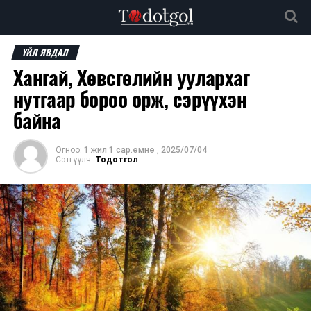
ҮЙЛ ЯВДАЛ
Хангай, Хөвсгөлийн уулархаг
нутгаар бороо орж, сэрүүхэн
байна
Огноо:
1 жил 1 сар.өмнө
,
2025/07/04
Сэтгүүлч:
Тодотгол