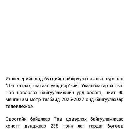
хэвийн горимоор ажлаа үргэлжүүлнэ гэж найдаж
байгуулалттай явуулах, үйлчилгээний нэгдсэн
байна. Шатахууны нөөцийг нэмэгдүүлэх,
стандарт, сахилга хариуцлагыг хэвшүүлэх бэлтгэл
нийлүүлэлтийг тогтворжуулах хүрээнд бусад эх
ажлын нэг хэсэг гэж
Зам, тээврийн яамнаас
үүсвэрийг нэмэгдүүлэх чиглэлд анхаарч байна.
мэдээллээ.
Замын-Үүд боомтоор 2000 тонн дизель түлш орж
ирсэн бөгөөд шилжүүлэн ачих ажиллагаа хийгдэж
байна" гэлээ
гэж Аж үйлдвэр, эрдэс баялгийн яамнаас
мэдээллээ.
Инженерийн дэд бүтцийг сайжруулах ажлын хүрээнд
“Лаг хатаах, шатаах үйлдвэр”-ийг Улаанбаатар хотын
Төв цэвэрлэх байгууламжийн урд хэсэгт, нийт 40
мянган ам метр талбайд 2025-2027 онд байгуулахаар
төлөвлөжээ.
Одоогийн байдлаар Төв цэвэрлэх байгууламжаас
хоногт дунджаар 238 тонн лаг гардаг бөгөөд