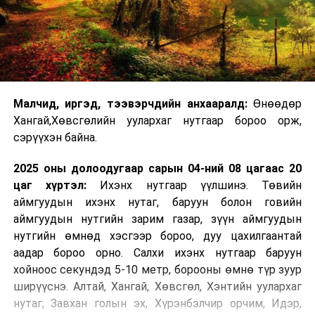
Малчид, иргэд, тээвэрчдийн анхааралд:
Өнөөдөр
Хангай,Хөвсгөлийн уулархаг нутгаар бороо орж,
сэрүүхэн байна.
2025 оны долоодугаар сарын 04-ний 08 цагаас 20
цаг хүртэл:
Ихэнх нутгаар үүлшинэ. Төвийн
аймгуудын ихэнх нутаг, баруун болон говийн
аймгуудын нутгийн зарим газар, зүүн аймгуудын
нутгийн өмнөд хэсгээр бороо, дуу цахилгаантай
аадар бороо орно. Салхи ихэнх нутгаар баруун
хойноос секундэд 5-10 метр, борооны өмнө түр зуур
ширүүснэ. Алтай, Хангай, Хөвсгөл, Хэнтийн уулархаг
нутаг, Завхан голын эх, Хүрэнбэлчир орчим, Идэр,