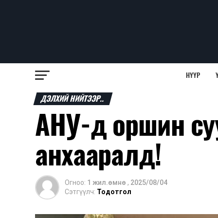
НҮҮР
ДЭЛХИЙ НИЙТЭЭР..
АНУ-д оршин су
анхааралд!
Огноо:
1 жил.өмнө
,
2025/08/04
Сэтгүүлч:
Тодотгол