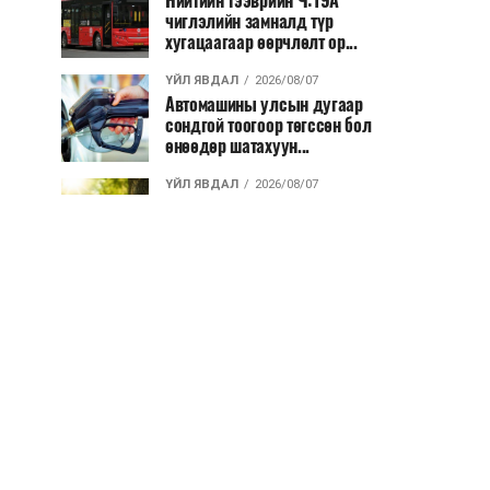
Нийтийн тээврийн Ч:19А
чиглэлийн замналд түр
хугацаагаар өөрчлөлт ор...
ҮЙЛ ЯВДАЛ
2026/08/07
Автомашины улсын дугаар
сондгой тоогоор төгссөн бол
өнөөдөр шатахуун...
ҮЙЛ ЯВДАЛ
2026/08/07
Улаанбаатарт өдөртөө 30 хэм
дулаан
ДЭЛХИЙ НИЙТЭЭР..
2026/08/06
“Уралдронзавод” компанийн
ерөнхий захирлын автомашиныг
дэлбэлжээ...
ҮЙЛ ЯВДАЛ
2026/08/06
Сүхбаатар боомтоор тав хоногт 10
мянга гаруй тонн АИ-92
автобензин и...