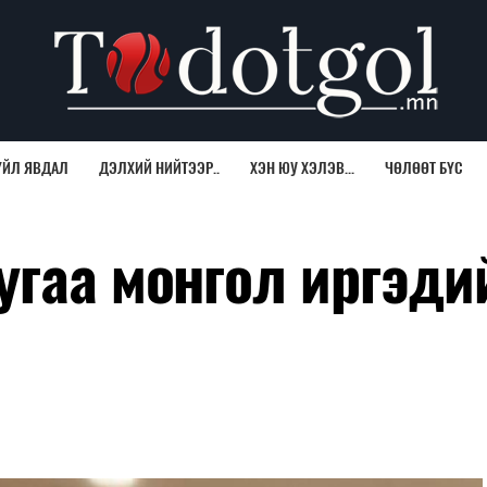
ҮЙЛ ЯВДАЛ
ДЭЛХИЙ НИЙТЭЭР..
ХЭН ЮУ ХЭЛЭВ...
ЧӨЛӨӨТ БҮС
угаа монгол иргэди