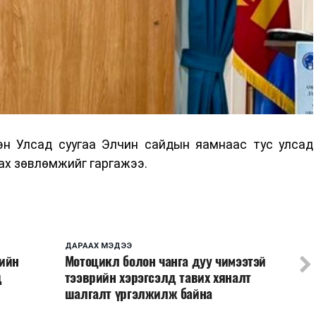
н Улсад суугаа Элчин сайдын яамнаас тус улсад
ах зөвлөмжийг гаргажээ.
ДАРААХ МЭДЭЭ
тийн
Мотоцикл болон чанга дуу чимээтэй
д
тээврийн хэрэгсэлд тавих хяналт
шалгалт үргэлжилж байна