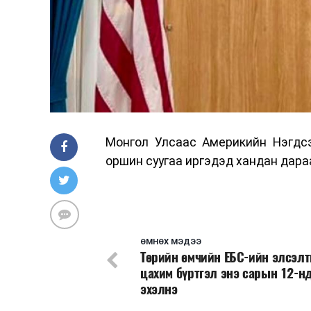
Монгол Улсаас Америкийн Нэгдсэ
оршин суугаа иргэдэд хандан дара
ӨМНӨХ МЭДЭЭ
Төрийн өмчийн ЕБС-ийн элсэл
цахим бүртгэл энэ сарын 12-н
эхэлнэ