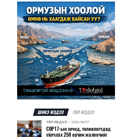
ШИНЭ МЭДЭЭ
ТОП МЭДЭЭ
ҮЙЛ ЯВДАЛ
2026/08/07
COP17-ын зочид, төлөөлөгчдөд
үйлчлэх 250 орчим жолоочийг