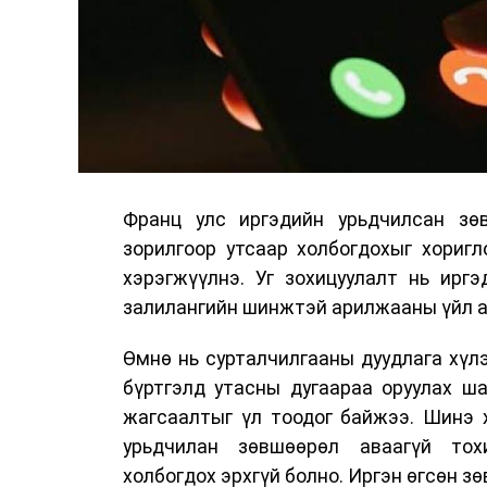
Франц улс иргэдийн урьдчилсан зөв
зорилгоор утсаар холбогдохыг хориг
хэрэгжүүлнэ. Уг зохицуулалт нь ирг
залилангийн шинжтэй арилжааны үйл а
Өмнө нь сурталчилгааны дуудлага хүлэ
бүртгэлд утасны дугаараа оруулах ш
жагсаалтыг үл тоодог байжээ. Шинэ 
урьдчилан зөвшөөрөл аваагүй тох
холбогдох эрхгүй болно. Иргэн өгсөн з