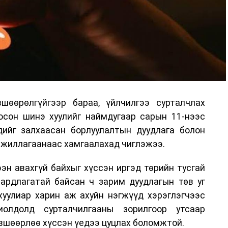
шөөрөлгүйгээр бараа, үйлчилгээ сурталчлах
лосон шинэ хуулийг наймдугаар сарын 11-нээс
эдийг залхаасан борлуулалтын дуудлага болон
жиллагаанаас хамгаалахад чиглэжээ.
эн авахгүй байхыг хүссэн иргэд төрийн тусгай
аардлагатай байсан ч зарим дуудлагын төв уг
хуулиар харин аж ахуйн нэгжүүд хэрэглэгчээс
иолдолд сурталчилгааны зорилгоор утсаар
өвшөөрлөө хүссэн үедээ цуцлах боломжтой.