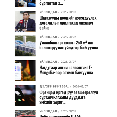
сургалтад х...
ҮЙЛ ЯВДАЛ
2026/08/07
Шатахууны нөөцийг нэмэгдүүлэх,
доголдлыг арилгахад анхаарч
байна
ҮЙЛ ЯВДАЛ
2026/08/07
Улаанбаатарт хоногт 250 м³ лаг
боловсруулах үйлдвэр байгуулна
ҮЙЛ ЯВДАЛ
2026/08/07
Нэгдүгээр ангийн элсэлтийг E-
Mongolia-аар зохион байгуулна
ДЭЛХИЙ НИЙТЭЭР..
2026/08/07
Францад иргэд рүү зөвшөөрөлгүй
сурталчилгааны дуудлага
хийхийг хориг...
ҮЙЛ ЯВДАЛ
2026/08/07