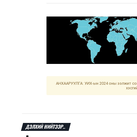
АНХААРУУЛГА: УИХ-ын 2024 оны ээлжит сон
хэсги
ДЭЛХИЙ НИЙТЭЭР..