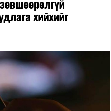
 зөвшөөрөлгүй
удлага хийхийг