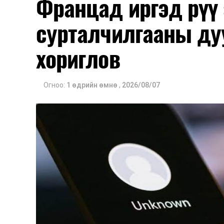
Францад иргэд рүү
сурталчилгааны ду
хориглов
Огноо:
1 өдрийн өмнө
,
2026/08/07