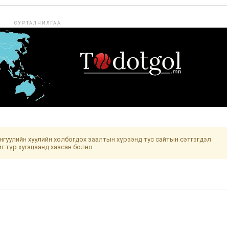
СУРТАЛЧИЛГАА
гуулийн хуулийн холбогдох заалтын хүрээнд тус сайтын сэтгэгдэл
йг түр хугацаанд хаасан болно.