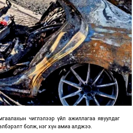
гаалахын чиглэлээр үйл ажиллагаа явуулдаг
лбэрэлт болж, нэг хүн амиа алджээ.