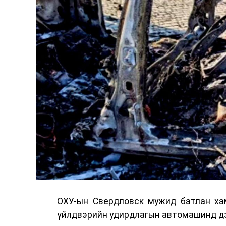
ОХУ-ын Свердловск мужид батлан хам
үйлдвэрийн удирдлагын автомашинд дэ