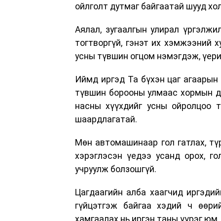
ойлголт дутмаг байгаатай шууд хо
Аялал, зугаалгын улирал үргэлжи
тогтворгүй, гэнэт их хэмжээний х
усны түвшин огцом нэмэгдэж, үери
Иймд иргэд Та бүхэн цаг агаарын 
түвшин борооны улмаас хормын до
насны хүүхдийг усны ойролцоо то
шаардлагатай.
Мөн автомашинаар гол гатлах, түр
хэрэглэсэн үедээ усанд орох, г
учруулж болзошгүй.
Цагдаагийн алба хаагчид иргэдий
гүйцэтгэж байгаа хэдий ч өөри
хамгаалах нь иргэн таны үүрэг юм