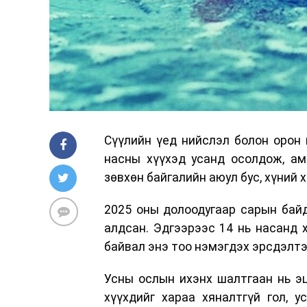
Сүүлийн үед нийслэл болон орон н
насны хүүхэд усанд осолдож, ам
зөвхөн байгалийн аюул бус, хүний
2025 оны долоодугаар сарын бай
алдсан. Эдгээрээс 14 нь насанд х
байвал энэ тоо нэмэгдэх эрсдэлтэ
Усны ослын ихэнх шалтгаан нь эц
хүүхдийг хараа хяналтгүй гол, 