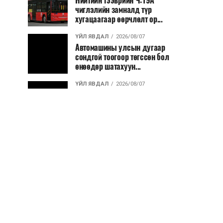
Нийтийн тээврийн Ч:19А
чиглэлийн замналд түр
хугацаагаар өөрчлөлт ор...
ҮЙЛ ЯВДАЛ
2026/08/07
Автомашины улсын дугаар
сондгой тоогоор төгссөн бол
өнөөдөр шатахуун...
ҮЙЛ ЯВДАЛ
2026/08/07
Улаанбаатарт өдөртөө 30 хэм
дулаан
ДЭЛХИЙ НИЙТЭЭР..
2026/08/06
“Уралдронзавод” компанийн
ерөнхий захирлын автомашиныг
дэлбэлжээ...
ҮЙЛ ЯВДАЛ
2026/08/06
Сүхбаатар боомтоор тав хоногт 10
мянга гаруй тонн АИ-92
автобензин и...