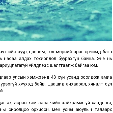
утгийн нуур, цөөрөм, гол мөрний эрэг орчимд бага
ь насаа алдах тохиолдол буурахгүй байна. Энэ нь
 хариуцлагагүй үйлдлээс шалтгаалж байгаа юм.
длаар улсын хэмжээнд 43 хүн усанд осолдож амиа
үрээгүй хүүхэд байв. Цаашид анхаарал, хяналт сул
й.
эг эх, асран хамгаалагчийн хайхрамжгүй хандлага,
усны ойролцоо орхисон, мөн усны аюулын талаарх