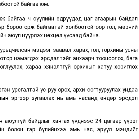
лбоотой байгаа юм.
лж байгаа ч сүүлийн өдрүүдэд цаг агаарын байдал
ур бороо орж байгаатай холбоотойгоор гол, мөрний
йн аюул нүүрлэх нөхцөл үүсээд байна.
урьдчилсан мэдээг заавал харах, гол, горхины усны
тор нэмэгдэх эрсдэлтэйг анхаарч тооцоолох, бага
глуулах, хараа хяналтгүй орхихыг хатуу хориглох
гэн урсгалтай ус руу орох, архи согтууруулах ундаа
олын эргээр зугаалах нь амь насанд өндөр эрсдэл
н аюулгүй байдлыг хангах үүднээс 24 цагаар үүрэг
йн болон гэр бүлийнхээ амь нас, эрүүл мэндийг
.