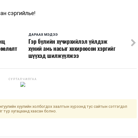
ан сэргийлье!
ДАРААХ МЭДЭЭ
нц
Гэр бүлийн хүчирхийлэл үйлдэж
лөөлөлт
хүний амь насыг хохироосон хэргийг
шүүхэд шилжүүлжээ
СУРТАЛЧИЛГАА
гуулийн хуулийн холбогдох заалтын хүрээнд тус сайтын сэтгэгдэл
йг түр хугацаанд хаасан болно.