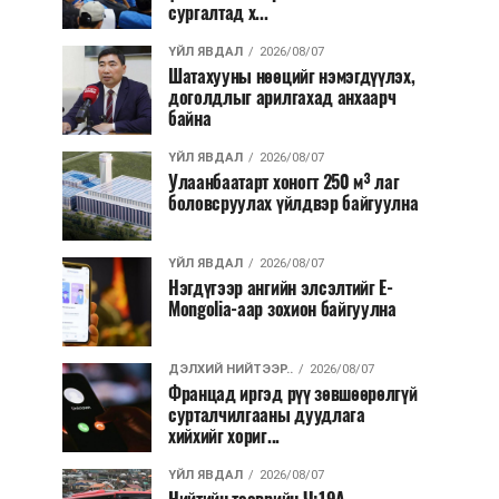
сургалтад х...
ҮЙЛ ЯВДАЛ
2026/08/07
Шатахууны нөөцийг нэмэгдүүлэх,
доголдлыг арилгахад анхаарч
байна
ҮЙЛ ЯВДАЛ
2026/08/07
Улаанбаатарт хоногт 250 м³ лаг
боловсруулах үйлдвэр байгуулна
ҮЙЛ ЯВДАЛ
2026/08/07
Нэгдүгээр ангийн элсэлтийг E-
Mongolia-аар зохион байгуулна
ДЭЛХИЙ НИЙТЭЭР..
2026/08/07
Францад иргэд рүү зөвшөөрөлгүй
сурталчилгааны дуудлага
хийхийг хориг...
ҮЙЛ ЯВДАЛ
2026/08/07