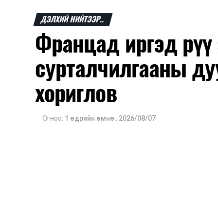
ДЭЛХИЙ НИЙТЭЭР..
Францад иргэд рүү
сурталчилгааны ду
хориглов
Огноо:
1 өдрийн өмнө
,
2026/08/07