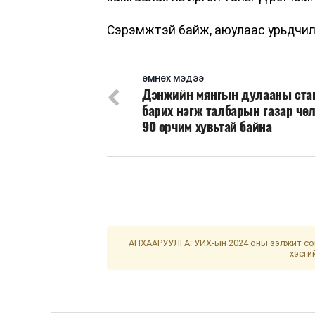
Сэрэмжтэй байж, аюулаас урьдчил
ӨМНӨХ МЭДЭЭ
Дэнжийн мянгын дулааны ста
барих нэгж талбарын газар чө
90 орчим хувьтай байна
АНХААРУУЛГА: УИХ-ын 2024 оны ээлжит сон
хэсги