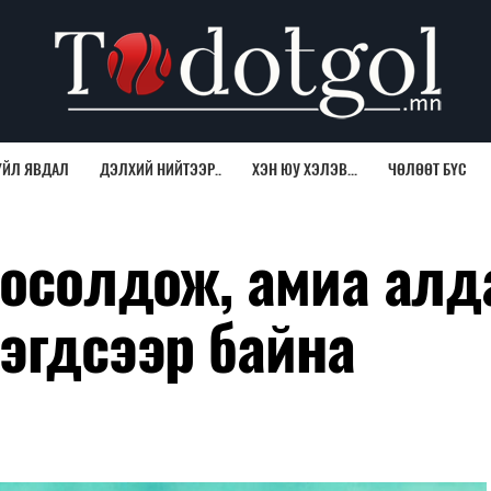
ҮЙЛ ЯВДАЛ
ДЭЛХИЙ НИЙТЭЭР..
ХЭН ЮУ ХЭЛЭВ...
ЧӨЛӨӨТ БҮС
 осолдож, амиа алд
эгдсээр байна