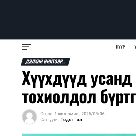
НҮҮР
ДЭЛХИЙ НИЙТЭЭР..
Хүүхдүүд усанд
тохиолдол бүртг
Огноо:
1 жил.өмнө
,
2025/08/06
Сэтгүүлч:
Тодотгол