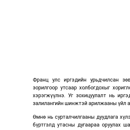
Франц улс иргэдийн урьдчилсан зөв
зорилгоор утсаар холбогдохыг хориг
хэрэгжүүлнэ. Уг зохицуулалт нь ирг
залилангийн шинжтэй арилжааны үйл а
Өмнө нь сурталчилгааны дуудлага хүлэ
бүртгэлд утасны дугаараа оруулах ш