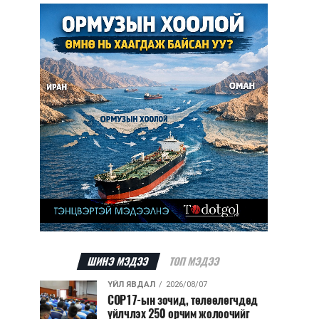
ШИНЭ МЭДЭЭ
ТОП МЭДЭЭ
ҮЙЛ ЯВДАЛ
2026/08/07
COP17-ын зочид, төлөөлөгчдөд
үйлчлэх 250 орчим жолоочийг