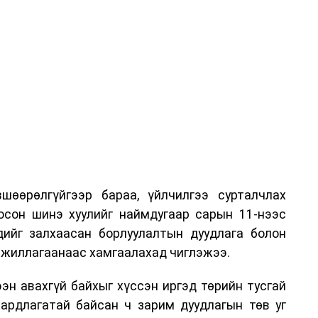
шөөрөлгүйгээр бараа, үйлчилгээ сурталчлах
лосон шинэ хуулийг наймдугаар сарын 11-нээс
эдийг залхаасан борлуулалтын дуудлага болон
жиллагаанаас хамгаалахад чиглэжээ.
эн авахгүй байхыг хүссэн иргэд төрийн тусгай
аардлагатай байсан ч зарим дуудлагын төв уг