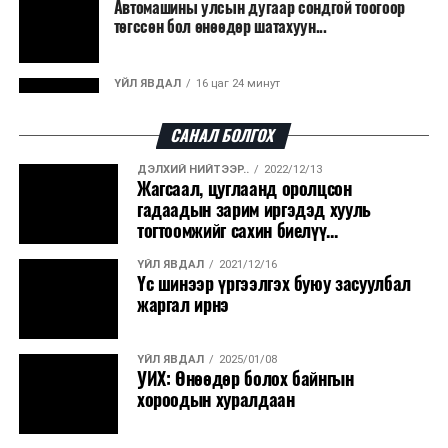
Автомашины улсын дугаар сондгой тоогоор
боловсруулах үйлдвэрүүдээр дулаан, цахилгаан
төгссөн бол өнөөдөр шатахуун...
эрчим хүч үйлдвэрлэдэг.
Ийнхүү лаг хатаах, шатаах технологийг лагийн
ҮЙЛ ЯВДАЛ
16 цаг 24 минут
эзлэхүүнийг бууруулахын зэрэгцээ эрчим хүч
Улаанбаатарт өдөртөө 30 хэм дулаан
үйлдвэрлэх, нөөцийг дахин ашиглах чиглэлээр олон
САНАЛ БОЛГОХ
улсад өргөн ашиглаж байна.
ДЭЛХИЙ НИЙТЭЭР..
2022/12/13
ДЭЛХИЙ НИЙТЭЭР..
2026/08/06
Жагсаал, цуглаанд оролцсон
“Уралдронзавод” компанийн ерөнхий
гадаадын зарим иргэдэд хууль
захирлын автомашиныг дэлбэлжээ...
тогтоомжийг сахин биелүү...
ҮЙЛ ЯВДАЛ
2021/12/16
ҮЙЛ ЯВДАЛ
2026/08/06
Үс шинээр үргээлгэх буюу засуулбал
Сүхбаатар боомтоор тав хоногт 10 мянга гаруй
жаргал ирнэ
тонн АИ-92 автобензин и...
ҮЙЛ ЯВДАЛ
2025/01/08
ДЭЛХИЙ НИЙТЭЭР..
2026/08/06
УИХ: Өнөөдөр болох байнгын
Вашингтон мужийн ой хээрийн түймрийг
хороодын хуралдаан
хяналтад авах ажил ахицтай байн...