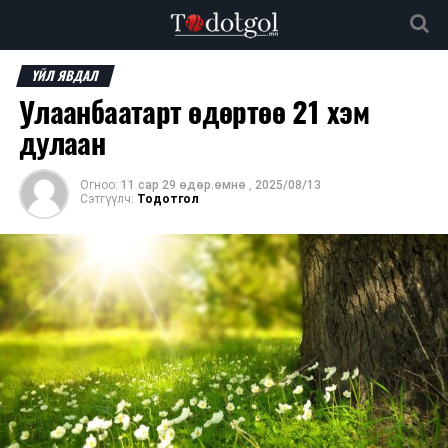
ҮЙЛ ЯВДАЛ
Улаанбаатарт өдөртөө 21 хэм
дулаан
Огноо:
11 сар 29 өдөр.өмнө
,
2025/08/13
Сэтгүүлч:
Тодотгол