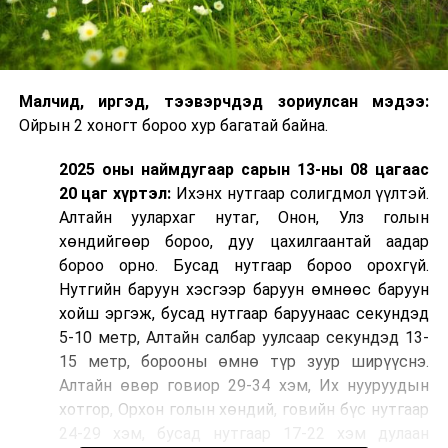
Малчид, иргэд, тээвэрчдэд зориулсан мэдээ:
Ойрын 2 хоногт бороо хур багатай байна.
2025 оны наймдугаар сарын 13-ны 08 цагаас
20 цаг хүртэл:
Ихэнх нутгаар солигдмол үүлтэй.
Алтайн уулархаг нутаг, Онон, Улз голын
хөндийгөөр бороо, дуу цахилгаантай аадар
бороо орно. Бусад нутгаар бороо орохгүй.
Нутгийн баруун хэсгээр баруун өмнөөс баруун
хойш эргэж, бусад нутгаар баруунаас секундэд
5-10 метр, Алтайн салбар уулсаар секундэд 13-
15 метр, борооны өмнө түр зуур ширүүснэ.
Алтайн өвөр говиор 29-34 хэм, Их нууруудын
хотгор, Орхон голын хөндий, говийн бүс нутгаар
24-29 хэм, бусад нутгаар 17-22 хэм дулаан