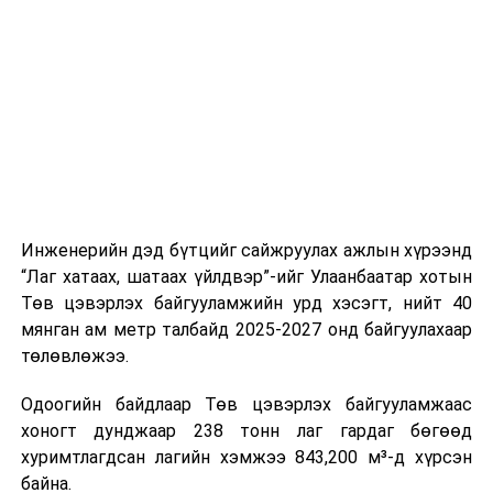
нийлүүлэлтийг тогтворжуулах хүрээнд бусад эх
ажлын нэг хэсэг гэж
Зам, тээврийн яамнаас
үүсвэрийг нэмэгдүүлэх чиглэлд анхаарч байна.
мэдээллээ.
Замын-Үүд боомтоор 2000 тонн дизель түлш орж
ирсэн бөгөөд шилжүүлэн ачих ажиллагаа хийгдэж
байна" гэлээ
гэж Аж үйлдвэр, эрдэс баялгийн яамнаас
мэдээллээ.
Инженерийн дэд бүтцийг сайжруулах ажлын хүрээнд
“Лаг хатаах, шатаах үйлдвэр”-ийг Улаанбаатар хотын
Төв цэвэрлэх байгууламжийн урд хэсэгт, нийт 40
мянган ам метр талбайд 2025-2027 онд байгуулахаар
төлөвлөжээ.
Одоогийн байдлаар Төв цэвэрлэх байгууламжаас
хоногт дунджаар 238 тонн лаг гардаг бөгөөд
хуримтлагдсан лагийн хэмжээ 843,200 м³-д хүрсэн
байна.