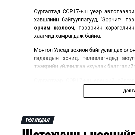
Сургалтад COP17-ын үеэр автотээври
хэвшлийн байгууллагууд, “Зорчигч тээвэ
орчим жолооч
, тээврийн хэрэгслий
хаагчид хамрагдаж байна.
Монгол Улсад зохион байгуулагдах оло
гадаадын зочид, төлөөлөгчдөд аюул
тээврийн үйлчилгээ үзүүлэх бэлтгэлийг
Сургалтаар COP17-ын ерөнхий ойлголт
зочид, төлөөлөгчдийн ангилал, үй
ДЭЛГ
хариуцлага, сахилга бат, үйлчилгээни
нэгдсэн мэдээлэл өгчээ.
Түүнчлэн зочдыг нисэх буудлаас угт
ҮЙЛ ЯВДАЛ
байршилд хүргэх үе шат, маршрут, хөд
Шатахууны нөөцийг