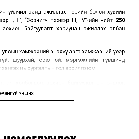
йн үйлчилгээнд ажиллах төрийн болон хувийн
р I, II”, “Зорчигч тээвэр III, IV”-ийн нийт
250
н зохион байгуулалт хариуцан ажиллах албан
н улсын хэмжээний энэхүү арга хэмжээний үеэр
гүй, шуурхай, соёлтой, мэргэжлийн түвшинд
 хангах нь сургалтын гол зорилго юм.
, ач холбогдол, зохион байгуулалтын онцлог,
лчилгээний стандарт, жолооч нарын үүрэг
ЭРЭНГҮЙ УНШИХ
й соёл, ёс зүй, мэргэжлийн харилцааны талаар
ан авах, зочид буудал болон арга хэмжээний
өлгөөний зохион байгуулалт, цагийн менежмент,
 нэмэгдүүлэх,