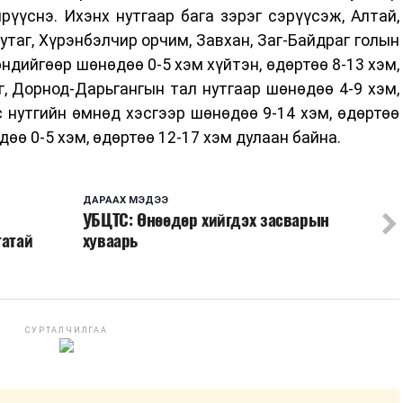
рүүснэ. Ихэнх нутгаар бага зэрэг сэрүүсэж, Алтай,
нутаг, Хүрэнбэлчир орчим, Завхан, Заг-Байдраг голын
өндийгөөр шөнөдөө 0-5 хэм хүйтэн, өдөртөө 8-13 хэм,
г, Дорнод-Дарьгангын тал нутгаар шөнөдөө 4-9 хэм,
с нутгийн өмнөд хэсгээр шөнөдөө 9-14 хэм, өдөртөө
дөө 0-5 хэм, өдөртөө 12-17 хэм дулаан байна.
ДАРААХ МЭДЭЭ
УБЦТС: Өнөөдөр хийгдэх засварын
гатай
хуваарь
СУРТАЛЧИЛГАА