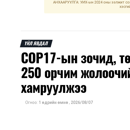
АНХААРУУЛГА: УИХ-ын 2024 оны ээлжит сон
хэсги
ҮЙЛ ЯВДАЛ
COP17-ын зочид, т
250 орчим жолоочи
хамруулжээ
Огноо:
1 өдрийн өмнө
,
2026/08/07