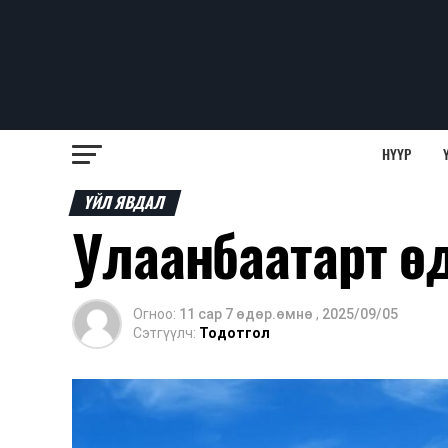
НҮҮР
ҮЙЛ ЯВДАЛ
Улаанбаатарт ө
Огноо:
11 сар 7 өдөр.өмнө
,
2025/09/05
Сэтгүүлч:
Тодотгол