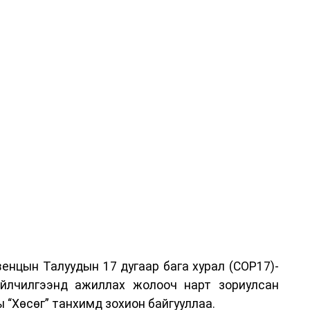
енцын Талуудын 17 дугаар бага хурал (COP17)-
үйлчилгээнд ажиллах жолооч нарт зориулсан
 “Хөсөг” танхимд зохион байгууллаа.