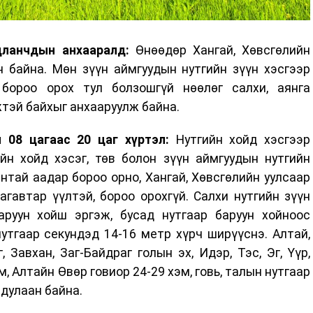
дланчдын анхааралд:
Өнөөдөр Хангай, Хөвсгөлийн
н байна. Мөн зүүн аймгуудын нутгийн зүүн хэсгээр
 бороо орох тул болзошгүй нөөлөг салхи, аянга
тэй байхыг анхааруулж байна.
 08 цагаас 20 цаг хүртэл:
Нутгийн хойд хэсгээр
йн хойд хэсэг, төв болон зүүн аймгуудын нутгийн
антай аадар бороо орно, Хангай, Хөвсгөлийн уулсаар
агавтар үүлтэй, бороо орохгүй. Салхи нутгийн зүүн
руун хойш эргэж, бусад нутгаар баруун хойноос
нутгаар секундэд 14-16 метр хүрч ширүүснэ. Алтай,
, Завхан, Заг-Байдраг голын эх, Идэр, Тэс, Эг, Үүр,
, Алтайн Өвөр говиор 24-29 хэм, говь, талын нутгаар
 дулаан байна.