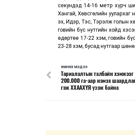
секундэд 14-16 метр хүрч ши
Хангай, Хөвсгөлийн уулархаг 
эх, Идэр, Тэс, Тэрэлж голын х
говийн бүс нутгийн хойд хэсэ
өдөртөө 17-22 хэм, говийн бү
23-28 хэм, бусад нутгаар шөнө
ӨМНӨХ МЭДЭЭ
Тариалалтын талбайн хэмжээг
200.000 га-аар нэмэх шаардла
гэж ХХААХҮЯ үзэж байна