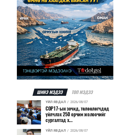
ШИНЭ МЭДЭЭ
ТОП МЭДЭЭ
ҮЙЛ ЯВДАЛ
2026/08/07
COP17-ын зочид, төлөөлөгчдөд
үйлчлэх 250 орчим жолоочийг
сургалтад х...
ҮЙЛ ЯВДАЛ
2026/08/07