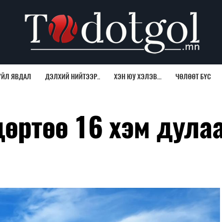
ҮЙЛ ЯВДАЛ
ДЭЛХИЙ НИЙТЭЭР..
ХЭН ЮУ ХЭЛЭВ...
ЧӨЛӨӨТ БҮС
дөртөө 16 хэм дула