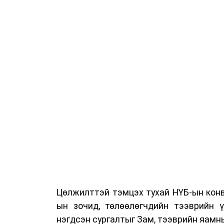
Цөлжилттэй тэмцэх тухай НҮБ-ын конв
ын зочид, төлөөлөгчдийн тээврийн 
нэгдсэн сургалтыг Зам, тээврийн яамны