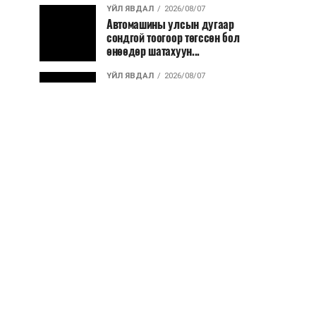
ҮЙЛ ЯВДАЛ
2026/08/07
Автомашины улсын дугаар
сондгой тоогоор төгссөн бол
өнөөдөр шатахуун...
ҮЙЛ ЯВДАЛ
2026/08/07
Улаанбаатарт өдөртөө 30 хэм
дулаан
ДЭЛХИЙ НИЙТЭЭР..
2026/08/06
“Уралдронзавод” компанийн
ерөнхий захирлын автомашиныг
дэлбэлжээ...
ҮЙЛ ЯВДАЛ
2026/08/06
Сүхбаатар боомтоор тав хоногт 10
мянга гаруй тонн АИ-92
автобензин и...
ДЭЛХИЙ НИЙТЭЭР..
2026/08/06
Вашингтон мужийн ой хээрийн
түймрийг хяналтад авах ажил