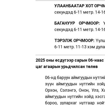
УЛААНБААТАР ХОТ ОРЧ
секундэд 6-11 метр. 14-1
БАГАНУУР ОРЧМООР:
Үү
секундэд 6-11 метр. 14-1
ТЭРЭЛЖ ОРЧМООР:
Үүлш
6-11 метр. 11-13 хэм дул
2025 оны есдүгээр сарын 06-наас 
цаг агаарын урьдчилсан төлөв
06-нд баруун аймгуудын нутгий
зүүн аймгуудын нутгийн хойд
Орхон, Сэлэнгэ, Онон, Улз, 
аймгуудын нутгийн хойд хэсгэ
бороо, уулархаг нутгаар ной