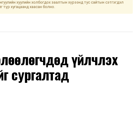
гуулийн хуулийн холбогдох заалтын хүрээнд тус сайтын сэтгэгдэл
йг түр хугацаанд хаасан болно.
өлөөлөгчдөд үйлчлэх
йг сургалтад