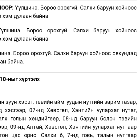
МООР:
Үүлшинэ. Бороо орохгүй. Салхи баруун хойноос
6 хэм дулаан байна.
лшинэ. Бороо орохгүй. Салхи баруун хойноос
6 хэм дулаан байна.
инэ. Бороо орохгүй. Салхи баруун хойноос секундэд
аан байна.
10-ныг хүртэлх
н зүүн хэсэг, төвийн аймгуудын нутгийн зарим газар,
 хэсгээр, 07-нд Хөвсгөл, Хэнтийн уулархаг нутаг,
Халх голын хөндийгөөр, 08-нд баруун болон төвийн
эр, 09-нд Алтай, Хөвсгөл, Хэнтийн уулархаг нутгаар
тон цас орно. Салхи 6, 7-нд говь, талын нутгаар