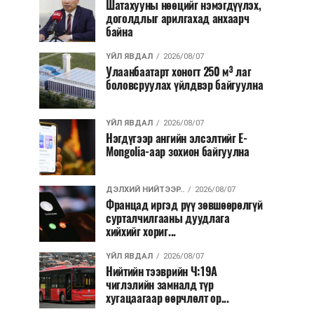
Шатахууны нөөцийг нэмэгдүүлэх,
доголдлыг арилгахад анхаарч
байна
ҮЙЛ ЯВДАЛ
2026/08/07
Улаанбаатарт хоногт 250 м³ лаг
боловсруулах үйлдвэр байгуулна
ҮЙЛ ЯВДАЛ
2026/08/07
Нэгдүгээр ангийн элсэлтийг E-
Mongolia-аар зохион байгуулна
ДЭЛХИЙ НИЙТЭЭР..
2026/08/07
Францад иргэд рүү зөвшөөрөлгүй
сурталчилгааны дуудлага
хийхийг хориг...
ҮЙЛ ЯВДАЛ
2026/08/07
Нийтийн тээврийн Ч:19А
чиглэлийн замналд түр
хугацаагаар өөрчлөлт ор...