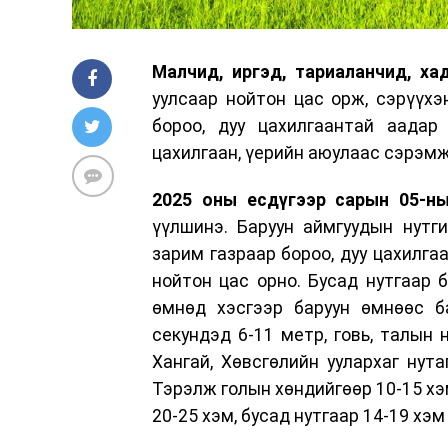
Малчид, иргэд, тариаланчид, ха
уулсаар нойтон цас орж, сэрүүхэ
бороо, дуу цахилгаантай аадар
цахилгаан, үерийн аюулаас сэрэмж
2025 оны есдүгээр сарын 05-ны
үүлшинэ. Баруун аймгуудын нутги
зарим газраар бороо, дуу цахилга
нойтон цас орно. Бусад нутгаар б
өмнөд хэсгээр баруун өмнөөс ба
секундэд 6-11 метр, говь, талын 
Хангай, Хөвсгөлийн уулархаг нутаг
Тэрэлж голын хөндийгөөр 10-15 хэм
20-25 хэм, бусад нутгаар 14-19 хэм