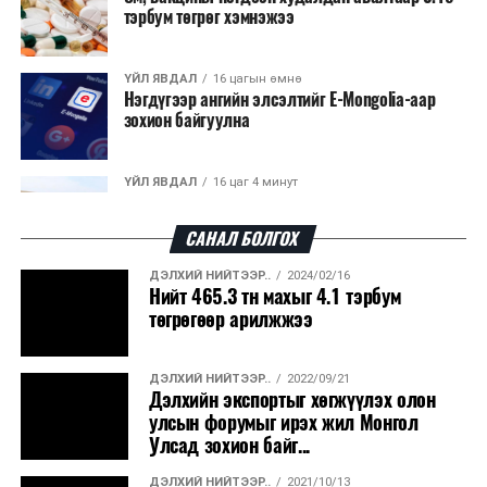
тэрбум төгрөг хэмнэжээ
ҮЙЛ ЯВДАЛ
16 цагын өмнө
Нэгдүгээр ангийн элсэлтийг E-Mongolia-аар
зохион байгуулна
ҮЙЛ ЯВДАЛ
16 цаг 4 минут
Улсын чанартай хатуу хучилттай авто замын
талаас илүү хувь нь 13-аас...
САНАЛ БОЛГОХ
ДЭЛХИЙ НИЙТЭЭР..
2024/02/16
ҮЙЛ ЯВДАЛ
16 цаг 9 минут
Нийт 465.3 тн махыг 4.1 тэрбум
Засгийн газар энэ оныг дуустал санхүүгийн
төгрөгөөр арилжжээ
хэмнэлтийн горимд шилжинэ
ДЭЛХИЙ НИЙТЭЭР..
2022/09/21
ХЭН ЮУ ХЭЛЭВ...
16 цаг 37 минут
Дэлхийн экспортыг хөгжүүлэх олон
Шатахууны импортын гаалийн албан татварыг
улсын форумыг ирэх жил Монгол
2027 оны хоёрдугаар сарын ...
Улсад зохион байг...
ДЭЛХИЙ НИЙТЭЭР..
2021/10/13