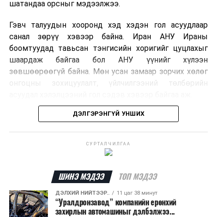
шатандаа орсныг мэдээлжээ.
Гэвч талуудын хооронд хэд хэдэн гол асуудлаар
санал зөрүү хэвээр байна. Иран АНУ Ираны
боомтуудад тавьсан тэнгисийн хоригийг цуцлахыг
шаардаж байгаа бол АНУ үүнийг хүлээн
зөвшөөрөөгүй байна. Мөн усан замаар зорчих хөлөг
онгоцны зохицуулалт, үйлчилгээний төлбөрийн
асуудал хэлэлцээний гол сэдэв хэвээр байгаа аж.
ДЭЛГЭРЭНГҮЙ УНШИХ
Хэлэлцээрийн төсөлд Персийн булан руу нэвтрэх
хөлөг онгоцыг Ираны тал, булангаас гарах
хөдөлгөөнийг Оманы тал зохицуулах хувилбар
СУРТАЛЧИЛГАА
тусгагдсан талаар мэдээлжээ. Харин үйлчилгээний
төлбөр авах асуудал дээр талууд нэгдсэн байр
сууринд хүрээгүй байна.
ШИНЭ МЭДЭЭ
ТОП МЭДЭЭ
ДЭЛХИЙ НИЙТЭЭР..
11 цаг 38 минут
Ормузын хоолой дахин нээгдсэнээр дэлхийн газрын
“Уралдронзавод” компанийн ерөнхий
тосны нийлүүлэлт хэвийн болж, эрчим хүчний зах
захирлын автомашиныг дэлбэлжээ...