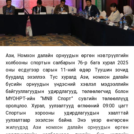
Ази, Номхон далайн орнуудын өргөн нэвтрүүлгийн
холбооны спортын салбарын 76-р бага хурал 2025
оны есдүгээр сарын 11-ний өдөр Туушин зочид
буудалд эхэллээ. Тус хуралд Ази, номхон далайн
бүсийн орнуудын үндэсний хэвлэл мэдээллийн
байгууллагуудын удирдлагууд, төлөөлөгчид болон
МҮОНРТ-ийн “MNB Спорт” сувгийн төлөөллүүд
оролцлоо. Хурал, уулзалтууд өглөөний 09:00 цагт
Спортын хорооны удирдлагуудын хаалттай
уулзалтаар эхэлсэн байна. Энэ үеэр өнгөрсөн
жилүүдэд Ази номхон далайн орнуудын өргөн