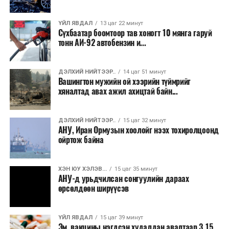
зээлд үүсээд буй дарамт буурах боломжтой гэж
шинжээчид үзэж байна. Гэвч бүс нутгийн аюулгүй
ҮЙЛ ЯВДАЛ
13 цаг 22 минут
байдлын нөхцөл байдал тогтворжоогүй бөгөөд
Сүхбаатар боомтоор тав хоногт 10 мянга гаруй
хэлэлцээр эцэслэн батлагдах хүртэл тодорхойгүй
тонн АИ-92 автобензин и...
байдал үргэлжилсээр байгаа юм.
ДЭЛХИЙ НИЙТЭЭР..
14 цаг 51 минут
Вашингтон мужийн ой хээрийн түймрийг
хяналтад авах ажил ахицтай байн...
ДЭЛХИЙ НИЙТЭЭР..
15 цаг 32 минут
АНУ, Иран Ормузын хоолойг нээх тохиролцоонд
ойртож байна
ХЭН ЮУ ХЭЛЭВ...
15 цаг 35 минут
АНУ-д урьдчилсан сонгуулийн дараах
өрсөлдөөн ширүүсэв
ҮЙЛ ЯВДАЛ
15 цаг 39 минут
Эм, вакцины нэгдсэн худалдан авалтаар 3.15