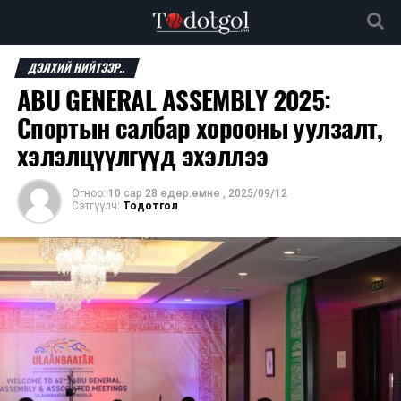
ДЭЛХИЙ НИЙТЭЭР..
ABU GENERAL ASSEMBLY 2025:
Спортын салбар хорооны уулзалт,
хэлэлцүүлгүүд эхэллээ
Огноо:
10 сар 28 өдөр.өмнө
,
2025/09/12
Сэтгүүлч:
Тодотгол