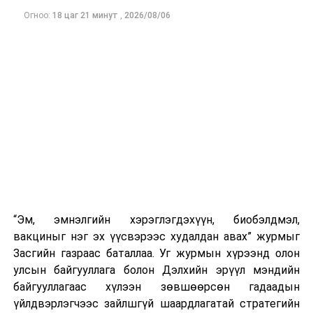
Огноо:
18 цаг 21 минут
,
2026/08/06
“Эм, эмнэлгийн хэрэглэгдэхүүн, биобэлдмэл,
вакциныг нэг эх үүсвэрээс худалдан авах” журмыг
Засгийн газраас баталлаа. Уг журмын хүрээнд олон
улсын байгууллага болон Дэлхийн эрүүл мэндийн
байгууллагаас хүлээн зөвшөөрсөн гадаадын
үйлдвэрлэгчээс зайлшгүй шаардлагатай стратегийн