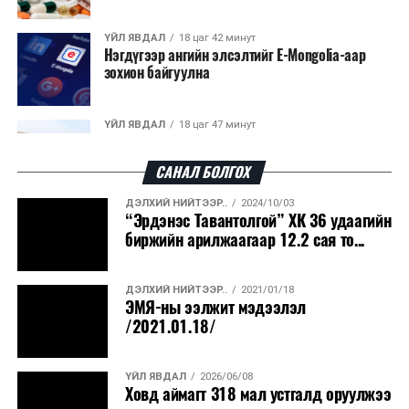
ҮЙЛ ЯВДАЛ
18 цаг 42 минут
Нэгдүгээр ангийн элсэлтийг E-Mongolia-аар
зохион байгуулна
ҮЙЛ ЯВДАЛ
18 цаг 47 минут
Улсын чанартай хатуу хучилттай авто замын
талаас илүү хувь нь 13-аас...
САНАЛ БОЛГОХ
ДЭЛХИЙ НИЙТЭЭР..
2024/10/03
ҮЙЛ ЯВДАЛ
18 цаг 51 минут
“Эрдэнэс Тавантолгой” ХК 36 удаагийн
Засгийн газар энэ оныг дуустал санхүүгийн
биржийн арилжаагаар 12.2 сая то...
хэмнэлтийн горимд шилжинэ
ДЭЛХИЙ НИЙТЭЭР..
2021/01/18
ХЭН ЮУ ХЭЛЭВ...
19 цаг 19 минут
ЭМЯ-ны ээлжит мэдээлэл
Шатахууны импортын гаалийн албан татварыг
/2021.01.18/
2027 оны хоёрдугаар сарын ...
ҮЙЛ ЯВДАЛ
2026/06/08
ҮЙЛ ЯВДАЛ
19 цаг 30 минут
Ховд аймагт 318 мал устгалд оруулжээ
Нөөцийн махны хяналтын тогтолцоог