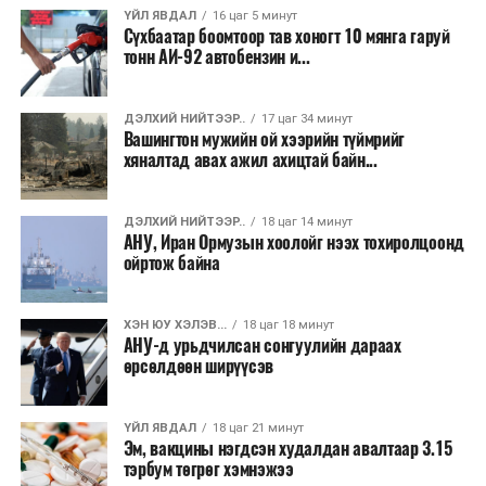
ҮЙЛ ЯВДАЛ
16 цаг 5 минут
Их, дээд сургуулийн хичээл
Сүхбаатар боомтоор тав хоногт 10 мянга гаруй
тонн АИ-92 автобензин и...
2026 оны 9 дүгээр сарын 1-нээс цахимаар
эхэлнэ.
ДЭЛХИЙ НИЙТЭЭР..
17 цаг 34 минут
2026 оны 9 дүгээр сарын 14-нөөс танхимаар
Вашингтон мужийн ой хээрийн түймрийг
хяналтад авах ажил ахицтай байн...
үргэлжилнэ.
Оюутны дотуур байр
ДЭЛХИЙ НИЙТЭЭР..
18 цаг 14 минут
АНУ, Иран Ормузын хоолойг нээх тохиролцоонд
2026 оны 9 дүгээр сарын 13-наас оюутнуудыг
ойртож байна
дотуур байранд оруулж эхэлнэ.
Сургууль, цэцэрлэгийн үйл ажиллагааны
ХЭН ЮУ ХЭЛЭВ...
18 цаг 18 минут
АНУ-д урьдчилсан сонгуулийн дараах
зохицуулалт
өрсөлдөөн ширүүсэв
2026 оны 8 дугаар сарын 17–28-ны өдрүүдэд
нийслэлийн бүх сургууль, цэцэрлэгт ажлын
ҮЙЛ ЯВДАЛ
18 цаг 21 минут
Эм, вакцины нэгдсэн худалдан авалтаар 3.15
байранд элсэлт, бүртгэл болон бусад аливаа
тэрбум төгрөг хэмнэжээ
арга хэмжээ зохион байгуулахгүй болно.