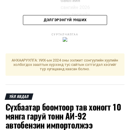
баялгийн
сангийн 2026
оны төсвийн
ДЭЛГЭРЭНГҮЙ УНШИХ
тухай,
Нийгмийн
даатгалын
СУРТАЛЧИЛГАА
сангийн 2026
оны төсвийн
тухай, Эрүүл
АНХААРУУЛГА: УИХ-ын 2024 оны ээлжит сонгуулийн хуулийн
мэндийн
холбогдох заалтын хүрээнд тус сайтын сэтгэгдэл хэсгийг
түр хугацаанд хаасан болно.
даатгалын
сангийн 2026
оны төсвийн
тухай
ҮЙЛ ЯВДАЛ
хуулийн
Сүхбаатар боомтоор тав хоногт 10
төслүүдийг
хэлэлцүүлэгт
мянга гаруй тонн АИ-92
бэлтгэх
автобензин импортолжээ
үүрэг бүхий