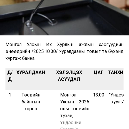
Монгол Улсын Их Хурлын ажлын хэсгүүдийн
өнөөдрийн /2025.10.30/ хуралдааны товыг та бүхэнд
хүргэж байна.
Д/
ХУРАЛДААН
ХЭЛЭЛЦЭХ
ЦАГ
ТАНХИМ
Д
АСУУДАЛ
1
Төсвийн
Монгол
13.00
“Үндсэн
байнгын
Улсын 2026
хууль”
хороо
оны төсвийн
тухай,
Үндэсний