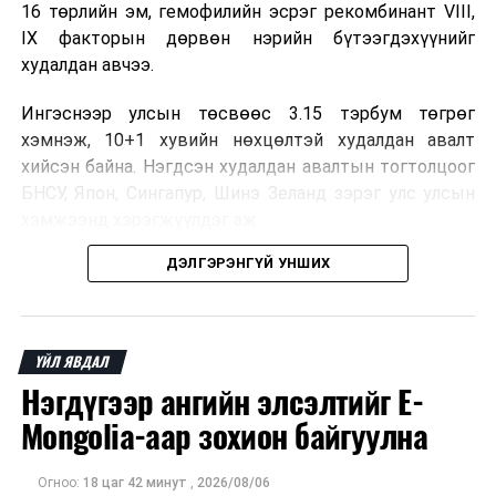
16 төрлийн эм, гемофилийн эсрэг рекомбинант VIII,
IX факторын дөрвөн нэрийн бүтээгдэхүүнийг
худалдан авчээ.
Ингэснээр улсын төсвөөс 3.15 тэрбум төгрөг
хэмнэж, 10+1 хувийн нөхцөлтэй худалдан авалт
хийсэн байна. Нэгдсэн худалдан авалтын тогтолцоог
БНСУ, Япон, Сингапур, Шинэ Зеланд зэрэг улс улсын
хэмжээнд хэрэгжүүлдэг аж.
ДЭЛГЭРЭНГҮЙ УНШИХ
Нэг эх үүсвэрээс худалдан авах тогтолцоо нь бөөний
үнийн хөнгөлөлт эдлэх, улсын төсвийн зардлыг
бууруулах, ДЭМБ-ын хатуу зохицуулалттай
үйлдвэрээс эмийг боломжийн үнээр авах, зах зээлд
ҮЙЛ ЯВДАЛ
ховорддог эмийн хангамжийг тасалдуулахгүй байх
Нэгдүгээр ангийн элсэлтийг E-
давуу талтай.
Mongolia-аар зохион байгуулна
Мөн чанаргүй болон хуурамч эмийн эрсдэлийг
бууруулж, эмийн үнийн өсөлтийг сааруулснаар
Огноо:
18 цаг 42 минут
,
2026/08/06