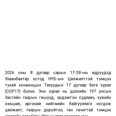
иргэдийн санхүүгийн дарамтыг багасгах боломж
бүрдэнэ гэж үзжээ.
2026 оны 8 дугаар сарын 17-28-ны өдрүүдэд
Улаанбаатар хотод НҮБ-ын Цөлжилттэй тэмцэх
тухай конвенцын Талуудын 17 дугаар бага хурал
(COP17) болно. Энэ хурал нь дэлхийн 197 улсын
Засгийн газрын гишүүд, эрдэмтэн судлаач, хувийн
хэвшил, иргэний нийгмийн байгууллага нэгдэж
цөлжилт, газрын доройтол, ган гачигтай тэмцэх