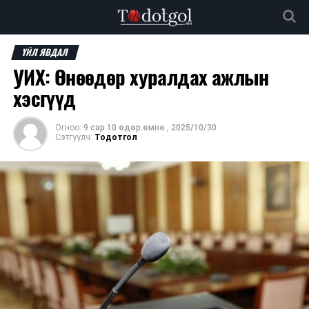
ҮЙЛ ЯВДАЛ
УИХ: Өнөөдөр хуралдах ажлын
хэсгүүд
Огноо:
9 сар 10 өдөр.өмнө
,
2025/10/30
Сэтгүүлч:
Тодотгол