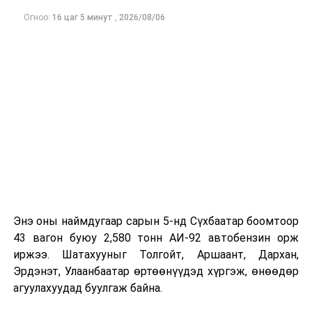
ажлын
Огноо:
16 цаг 5 минут
,
2026/08/06
хэсгийн
хуралдаан
2
Төсвийн
Монгол
15.00
“Үндсэн
байнгын
Улсын 2026
хууль”
хороо
оны төсвийн
тухай
хуулийн
төсөлтэй
хамт өргөн
мэдүүлсэн
хууль,
Энэ оны наймдугаар сарын 5-нд Сүхбаатар боомтоор
тогтоолын
43 вагон буюу 2,580 тонн АИ-92 автобензин орж
төслүүдийг
иржээ. Шатахууныг Толгойт, Аршаант, Дархан,
хэлэлцүүлэгт
Эрдэнэт, Улаанбаатар өртөөнүүдэд хүргэж, өнөөдөр
бэлтгэх
агуулахуудад буулгаж байна.
үүрэг бүхий
ажлын