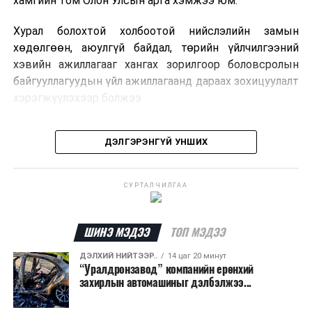
хамгийн том Олон Улсын арга хэмжээ юм.
Хурал болохтой холбоотой нийслэлийн замын
хөдөлгөөн, аюулгүй байдал, төрийн үйлчилгээний
хэвийн ажиллагааг хангах зорилгоор боловсролын
байгууллагуудын үйл ажиллагаанд дараах зохицуулалт
хэрэгжүүлэхээр болжээ .
Цэцэрлэгийн бүртгэл
ДЭЛГЭРЭНГҮЙ УНШИХ
2026 оны 8 дугаар сарын 10–23-ны өдрүүдэд
E-Mongolia системээр бүртгэнэ.
СУРТАЛЧИЛГАА
Нэгдүгээр ангийн элсэлт
ШИНЭ МЭДЭЭ
ТОП МЭДЭЭ
2026 оны 8 дугаар сарын 17–28-ны өдрүүдэд
E-Mongolia системээр бүртгэнэ.
ДЭЛХИЙ НИЙТЭЭР..
14 цаг 20 минут
“Уралдронзавод” компанийн ерөнхий
Энэ хугацаанд хүүхэд бүртгэх дэмжлэгийн баг
захирлын автомашиныг дэлбэлжээ...
сургуулиуд дээр ажиллахгүй.