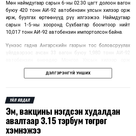
Мөн наймдугаар сарын 6-ны 02:30 цагт долоон вагон
хэсгийн
буюу 420 тонн АИ-92 автобензин улсын хилээр орж
хуралдаан
ирж, буулгах өртөөнүүд рүү илгээжээ. Наймдугаар
сарын 1-5-ны хооронд Сүхбаатар боомтоор нийт
10,017 тонн АИ-92 автобензин импортолсон байна.
Үүнээс гадна Ангарскийн газрын тос боловсруулах
ДАРААХ МЭДЭЭ
УИХ: Өнөөдөр чуулганы нэгдсэн хуралдаанаар...
үйлдвэрээс ачсан 33 вагон буюу 1,980 тонн АИ-92
автобензин өнөөдөр Монгол Улсын хилээр орж
ӨМНӨХ МЭДЭЭ
ирэхээр болжээ.
Туулын хурдны замыг 2027 онд ашиглалтад оруулна
ДЭЛГЭРЭНГҮЙ УНШИХ
Төмөр зам, гааль, холбогдох байгууллага болон
шатахуун импортлогч аж ахуйн нэгжүүд хамтран
шатахууныг агуулах, түгээх станцуудад хоногийн
ҮЙЛ ЯВДАЛ
турш тасралтгүй хүргэж, хангамжийг хэвийн
Эм, вакцины нэгдсэн худалдан
болгохоор ажиллаж байна.
авалтаар 3.15 тэрбум төгрөг
хэмнэжээ