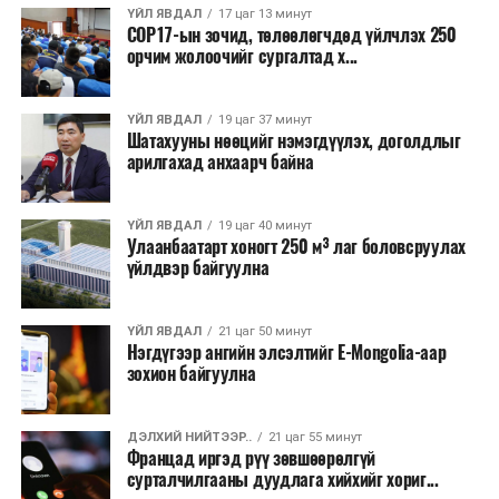
ҮЙЛ ЯВДАЛ
17 цаг 13 минут
COP17-ын зочид, төлөөлөгчдөд үйлчлэх 250
Одоогоор АНУ даяар 13 мужид 90 гаруй томоохон ой,
орчим жолоочийг сургалтад х...
хээрийн түймэр идэвхтэй үргэлжилж байгаагийн
талаас илүү нь Орегон болон Вашингтон мужид
ҮЙЛ ЯВДАЛ
19 цаг 37 минут
бүртгэгдсэн байна. Цаг уурын байгууллагууд ойрын
Шатахууны нөөцийг нэмэгдүүлэх, доголдлыг
өдрүүдэд агаарын температур дахин огцом
арилгахад анхаарч байна
нэмэгдэж, хуурайшилт эрчимжих төлөвтэй байгааг
анхааруулсан бөгөөд энэ нь гал унтраах ажиллагаанд
ҮЙЛ ЯВДАЛ
19 цаг 40 минут
шинэ сорилт учруулж болзошгүйг онцолжээ.
Улаанбаатарт хоногт 250 м³ лаг боловсруулах
үйлдвэр байгуулна
ҮЙЛ ЯВДАЛ
21 цаг 50 минут
Нэгдүгээр ангийн элсэлтийг E-Mongolia-аар
зохион байгуулна
ДЭЛХИЙ НИЙТЭЭР..
21 цаг 55 минут
Францад иргэд рүү зөвшөөрөлгүй
сурталчилгааны дуудлага хийхийг хориг...