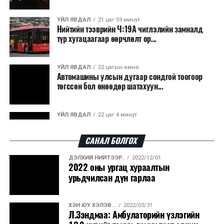
ҮЙЛ ЯВДАЛ
21 цаг 59 минут
Нийтийн тээврийн Ч:19А чиглэлийн замналд
түр хугацаагаар өөрчлөлт ор...
ҮЙЛ ЯВДАЛ
22 цагын өмнө
Автомашины улсын дугаар сондгой тоогоор
төгссөн бол өнөөдөр шатахуун...
ҮЙЛ ЯВДАЛ
22 цаг 4 минут
Улаанбаатарт өдөртөө 30 хэм дулаан
САНАЛ БОЛГОХ
ДЭЛХИЙ НИЙТЭЭР..
2022/12/01
ДЭЛХИЙ НИЙТЭЭР..
2026/08/06
2022 оны ургац хураалтын
“Уралдронзавод” компанийн ерөнхий
урьдчилсан дүн гарлаа
захирлын автомашиныг дэлбэлжээ...
ХЭН ЮУ ХЭЛЭВ...
2022/03/31
ҮЙЛ ЯВДАЛ
2026/08/06
Л.Зэндмаа: Амбулаторийн үзлэгийн
Сүхбаатар боомтоор тав хоногт 10 мянга гаруй