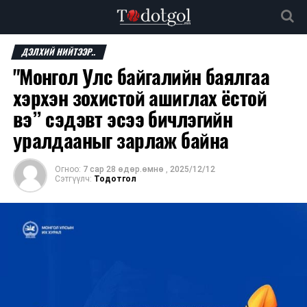
ДЭЛХИЙ НИЙТЭЭР..
"Монгол Улс байгалийн баялгаа
хэрхэн зохистой ашиглах ёстой
вэ” сэдэвт эсээ бичлэгийн
уралдааныг зарлаж байна
Огноо:
7 сар 28 өдөр.өмнө
,
2025/12/12
Сэтгүүлч:
Тодотгол