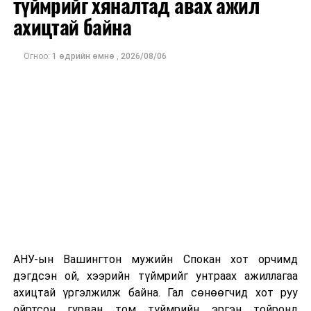
түймрийг хяналтад авах ажил
оны орлого 6.2 тэрбум рубль, цэвэр ашиг нь 1.9
ахицтай байна
тэрбум рубльд хүрсэн гэж РБК мэдээлсэн байна.
Огноо:
1 өдрийн өмнө
,
2026/08/06
Одоогоор дэлбэрэлтийн шалтгаан, хэрэгт холбоотой
этгээдүүдийн талаар дэлгэрэнгүй мэдээлэл гараагүй
байна.
АНУ-ын Вашингтон мужийн Спокан хот орчимд
дэгдсэн ой, хээрийн түймрийг унтраах ажиллагаа
ахицтай үргэлжилж байна. Гал сөнөөгчид хот руу
ойртсон гурван том түймрийн эргэн тойронд