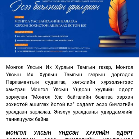
Монгол Улсын Их Хурлын Тамгын газар, Монгол
Улсын Их Хурлын Тамгын газрын дэргэдэх
Парламентын судалгаа, хөгжлийн хүрээлэнгээс
хамтран Монгол Улсын Үндсэн хуулийн өдөрт
зориулан “Монгол Улс байгалийн баялгаа хэрхэн
зохистой ашиглах ёстой вэ” сэдэвт эсээ бичлэгийн
уралдаан зарлалаа. Энэхүү уралдааны удирдамжийг
танилцуулж байна.
МОНГОЛ УЛСЫН ҮНДСЭН ХУУЛИЙН ӨДӨРТ