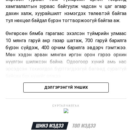
хамгаалалтын зурвас байгуулж чадсан ч цаг агаар
дахин халж, хуурайшилт нэмэгдэх төлөвтэй байгаа
тул нөхцөл байдал бүрэн тогтворжоогүй байгаа аж.
Өнгөрсөн бямба гарагаас эхэлсэн түймрийн улмаас
10 мянга гаруй акр газар шатаж, 700 гаруй барилга
бүрэн сүйдэж, 400 орчим барилга эвдэрч гэмтжээ.
Мөн хэдэн арван мянган иргэн орон гэрээ орхин
нүүлгэн шилжсэн байна. Одоогоор хүний амь нас
эрсэдсэн тохиолдол бүртгэгдээгүй бөгөөд сураггүй
байсан бүх хүнийг олжээ.
ДЭЛГЭРЭНГҮЙ УНШИХ
Албаныхны мэдээлснээр түймрийн нэг голомтыг
санаатайгаар тавьсан байж болзошгүй хэрэгт 37
настай Аарон Фариначчиг баривчилж, галдан
СУРТАЛЧИЛГАА
шатаасан гэх үндэслэлээр эрүүгийн хэрэг үүсгэн
шалгаж байна. Харин бусад хоёр түймрийн
шалтгааныг үргэлжлүүлэн тогтоож байгаа бөгөөд
ШИНЭ МЭДЭЭ
ТОП МЭДЭЭ
аянгын улмаас үүсээгүй гэж үзэж байгаа аж.