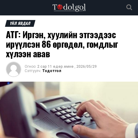
ҮЙЛ ЯВДАЛ
АТГ: Иргэн, хуулийн этгээдээс
ирүүлсэн 86 өргөдөл, гомдлыг
хүлээн авав
Огноо:
2 сар 11 өдөр.өмнө
,
2026/05/29
Сэтгүүлч:
Тодотгол