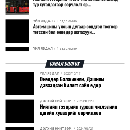
түр хугацаагаар өөрчлөлт ор...
байна. Тухайлбал, Германд лаг шатаах үйлдвэрээс
гарсан үнснээс фосфор сэргээн авах технологи
ашигладаг бол Нидерландад төвлөрсөн лаг
ҮЙЛ ЯВДАЛ
1 өдөр.өмнө
Автомашины улсын дугаар сондгой тоогоор
боловсруулах үйлдвэрүүдээр дулаан, цахилгаан
төгссөн бол өнөөдөр шатахуун...
эрчим хүч үйлдвэрлэдэг.
Ийнхүү лаг хатаах, шатаах технологийг лагийн
ҮЙЛ ЯВДАЛ
1 өдөр.өмнө
эзлэхүүнийг бууруулахын зэрэгцээ эрчим хүч
Улаанбаатарт өдөртөө 30 хэм дулаан
үйлдвэрлэх, нөөцийг дахин ашиглах чиглэлээр олон
САНАЛ БОЛГОХ
улсад өргөн ашиглаж байна.
ҮЙЛ ЯВДАЛ
2023/10/17
ДЭЛХИЙ НИЙТЭЭР..
2026/08/06
Өнөөдөр Балжинням, Дашням
“Уралдронзавод” компанийн ерөнхий
давхацсан билигт сайн өдөр
захирлын автомашиныг дэлбэлжээ...
ДЭЛХИЙ НИЙТЭЭР..
2023/09/20
ҮЙЛ ЯВДАЛ
2026/08/06
Нийтийн тээврийн гурван чиглэлийн
Сүхбаатар боомтоор тав хоногт 10 мянга гаруй
цагийн хуваарийг өөрчиллөө
тонн АИ-92 автобензин и...
ДЭЛХИЙ НИЙТЭЭР..
2024/06/21