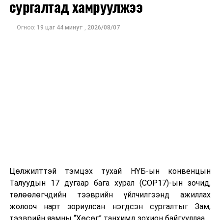
сургалтад хамруулжээ
Огноо:
19 цаг 44 минут
,
2026/08/07
Цөлжилттэй тэмцэх тухай НҮБ-ын конвенцын
Талуудын 17 дугаар бага хурал (COP17)-ын зочид,
төлөөлөгчдийн тээврийн үйлчилгээнд ажиллах
жолооч нарт зориулсан нэгдсэн сургалтыг Зам,
тээврийн яамны “Хөсөг” танхимд зохион байгууллаа.