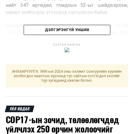
нийт 347 өргөдөл, гомдлын 52-ыг шийдвэрлэж,
хариуг холбогдох этгээдэд хүргүүлсэн байна.
Өнгөрсөн долоо хоногт авлигыг мэдээлэх 1-110
ДЭЛГЭРЭНГҮЙ УНШИХ
тусгай дугаараар 100 дуудлага хүлээн авав
гэж АТГ-
аас мэдээллээ.
СУРТАЛЧИЛГАА
ДАРААХ МЭДЭЭ
Н.Учрал: Энэ онд нийслэлийн 80 байршилд ногоон
өртөө байгуулна
АНХААРУУЛГА: УИХ-ын 2024 оны ээлжит сонгуулийн хуулийн
холбогдох заалтын хүрээнд тус сайтын сэтгэгдэл хэсгийг
ӨМНӨХ МЭДЭЭ
түр хугацаанд хаасан болно.
Гаалийн байгууллагад бараагаа мэдүүлээгүй 413
бараа тээврийн хэрэгсэл байна
ҮЙЛ ЯВДАЛ
COP17-ын зочид, төлөөлөгчдөд
үйлчлэх 250 орчим жолоочийг