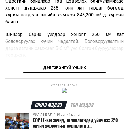
Одоогийн байдлаар Төв цэвэрлэх байгууламжаас
хоногт дунджаар 238 тонн лаг гардаг бөгөөд
хуримтлагдсан лагийн хэмжээ 843,200 м³-д хүрсэн
байна.
Шинээр барих үйлдвэр хоногт 250 м³ лаг
боловсруулах хүчин чадалтай. Боловсруулалтын
дараа лагийн хэмжээг 5-6 м³ үнс болгон бууруулахаар
тооцжээ.
Төслийн техник, эдийн засгийн үндэслэлийг
ДЭЛГЭРЭНГҮЙ УНШИХ
боловсруулж дууссан бөгөөд Барилга хөгжлийн
төвийн 2025 оны долоодугаар сарын 22-ны өдрийн
СУРТАЛЧИЛГАА
магадлалын ерөнхий дүгнэлтээр баталгаажуулсан
байна.
ШИНЭ МЭДЭЭ
ТОП МЭДЭЭ
Мөн Нийслэлийн иргэдийн Төлөөлөгчдийн Хурлын
2025 оны 25/01 дүгээр тогтоолоор баталсан “Төр,
ҮЙЛ ЯВДАЛ
19 цаг 44 минут
COP17-ын зочид, төлөөлөгчдөд үйлчлэх 250
хувийн хэвшлийн түншлэлээр нийслэлд хэрэгжүүлэх
орчим жолоочийг сургалтад х...
төслийн жагсаалт”-д лаг хатааж, шатаах үйлдвэр