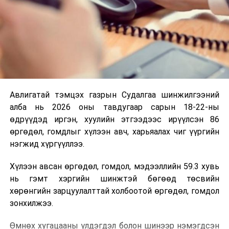
Авлигатай тэмцэх газрын Судалгаа шинжилгээний
алба нь 2026 оны тавдугаар сарын 18-22-ны
өдрүүдэд иргэн, хуулийн этгээдээс ирүүлсэн 86
өргөдөл, гомдлыг хүлээн авч, харьяалах чиг үүргийн
нэгжид хүргүүллээ.
Хүлээн авсан өргөдөл, гомдол, мэдээллийн 59.3 хувь
нь гэмт хэргийн шинжтэй бөгөөд төсвийн
хөрөнгийн зарцуулалттай холбоотой өргөдөл, гомдол
зонхилжээ.
Өмнөх хугацааны үлдэгдэл болон шинээр нэмэгдсэн