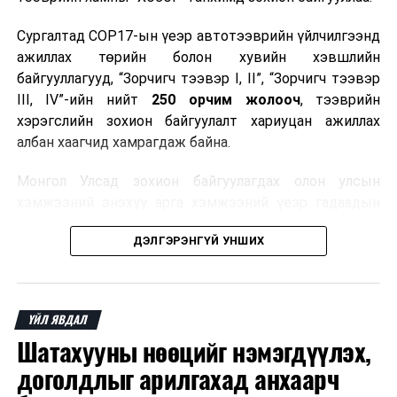
Сургалтад COP17-ын үеэр автотээврийн үйлчилгээнд
ажиллах төрийн болон хувийн хэвшлийн
байгууллагууд, “Зорчигч тээвэр I, II”, “Зорчигч тээвэр
III, IV”-ийн нийт
250 орчим жолооч
, тээврийн
хэрэгслийн зохион байгуулалт хариуцан ажиллах
албан хаагчид хамрагдаж байна.
Монгол Улсад зохион байгуулагдах олон улсын
хэмжээний энэхүү арга хэмжээний үеэр гадаадын
зочид, төлөөлөгчдөд аюулгүй, шуурхай, соёлтой,
ДЭЛГЭРЭНГҮЙ УНШИХ
мэргэжлийн түвшинд тээврийн үйлчилгээ үзүүлэх
бэлтгэлийг хангах нь сургалтын гол зорилго юм.
Сургалтаар COP17-ын ерөнхий ойлголт, ач холбогдол,
ҮЙЛ ЯВДАЛ
зохион байгуулалтын онцлог, зочид, төлөөлөгчдийн
Шатахууны нөөцийг нэмэгдүүлэх,
ангилал, үйлчилгээний стандарт, жолооч нарын үүрэг
хариуцлага, сахилга бат, үйлчилгээний соёл, ёс зүй,
доголдлыг арилгахад анхаарч
мэргэжлийн харилцааны талаар нэгдсэн мэдээлэл