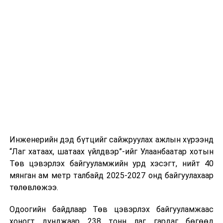
тээврийн үйлчилгээг аюулгүй, шуурхай, зохион
хэвийн горимоор ажлаа үргэлжүүлнэ гэж найдаж
байгуулалттай явуулах, үйлчилгээний нэгдсэн
байна. Шатахууны нөөцийг нэмэгдүүлэх,
стандарт, сахилга хариуцлагыг хэвшүүлэх бэлтгэл
нийлүүлэлтийг тогтворжуулах хүрээнд бусад эх
ажлын нэг хэсэг гэж
Зам, тээврийн яамнаас
үүсвэрийг нэмэгдүүлэх чиглэлд анхаарч байна.
мэдээллээ.
Замын-Үүд боомтоор 2000 тонн дизель түлш орж
ирсэн бөгөөд шилжүүлэн ачих ажиллагаа хийгдэж
байна" гэлээ
гэж Аж үйлдвэр, эрдэс баялгийн яамнаас
мэдээллээ.
Инженерийн дэд бүтцийг сайжруулах ажлын хүрээнд
“Лаг хатаах, шатаах үйлдвэр”-ийг Улаанбаатар хотын
Төв цэвэрлэх байгууламжийн урд хэсэгт, нийт 40
мянган ам метр талбайд 2025-2027 онд байгуулахаар
төлөвлөжээ.
Одоогийн байдлаар Төв цэвэрлэх байгууламжаас
хоногт дунджаар 238 тонн лаг гардаг бөгөөд