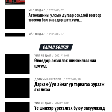
гарсан үнснээс фосфор сэргээн авах технологи
ашигладаг бол Нидерландад төвлөрсөн лаг
ҮЙЛ ЯВДАЛ
2026/08/07
Автомашины улсын дугаар сондгой тоогоор
боловсруулах үйлдвэрүүдээр дулаан, цахилгаан
төгссөн бол өнөөдөр шатахуун...
эрчим хүч үйлдвэрлэдэг.
Ийнхүү лаг хатаах, шатаах технологийг лагийн
ҮЙЛ ЯВДАЛ
2026/08/07
эзлэхүүнийг бууруулахын зэрэгцээ эрчим хүч
Улаанбаатарт өдөртөө 30 хэм дулаан
үйлдвэрлэх, нөөцийг дахин ашиглах чиглэлээр олон
САНАЛ БОЛГОХ
улсад өргөн ашиглаж байна.
ҮЙЛ ЯВДАЛ
2021/11/01
ДЭЛХИЙ НИЙТЭЭР..
2026/08/06
Өнөөдөр ажиллах шинжилгээний
“Уралдронзавод” компанийн ерөнхий
цэгүүд
захирлын автомашиныг дэлбэлжээ...
ДЭЛХИЙ НИЙТЭЭР..
2025/09/18
ҮЙЛ ЯВДАЛ
2026/08/06
Дархан-Уул аймаг үр тариагаа хурааж
Сүхбаатар боомтоор тав хоногт 10 мянга гаруй
эхэлжээ
тонн АИ-92 автобензин и...
ҮЙЛ ЯВДАЛ
2023/11/06
ДЭЛХИЙ НИЙТЭЭР..
2026/08/06
Үс шинээр үргээлгэх буюу засуулахад
Вашингтон мужийн ой хээрийн түймрийг