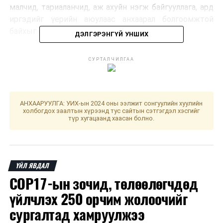
малчид, тариаланчид, аж ахуйн нэгж байгууллага, ард
иргэдийг үерийн аюулаас анхаарал болгоомжтой
байхыг сэрэмжлүүлж байна.
ДЭЛГЭРЭНГҮЙ УНШИХ
ДАРААХ МЭДЭЭ
СУРТАЛЧИЛГАА
Илэрсэн зөрчлийг газар дээр нь арилгуулах арга
хэмжээг хэрэгжүүлэх зааварчилгаа өглөө
ӨМНӨХ МЭДЭЭ
АНХААРУУЛГА: УИХ-ын 2024 оны ээлжит сонгуулийн хуулийн
Л.Чинбат: Хүн сонирхож, сэтгэл зүрхээ зориулсан
холбогдох заалтын хүрээнд тус сайтын сэтгэгдэл хэсгийг
зүйлдээ л амжилт гаргадаг
түр хугацаанд хаасан болно.
ҮЙЛ ЯВДАЛ
COP17-ын зочид, төлөөлөгчдөд
үйлчлэх 250 орчим жолоочийг
сургалтад хамруулжээ