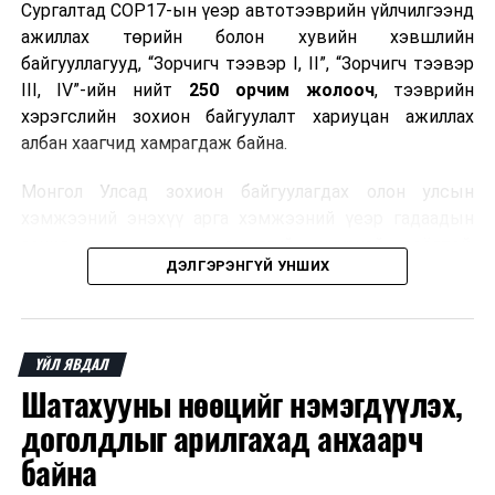
Сургалтад COP17-ын үеэр автотээврийн үйлчилгээнд
ажиллах төрийн болон хувийн хэвшлийн
байгууллагууд, “Зорчигч тээвэр I, II”, “Зорчигч тээвэр
III, IV”-ийн нийт
250 орчим жолооч
, тээврийн
хэрэгслийн зохион байгуулалт хариуцан ажиллах
албан хаагчид хамрагдаж байна.
Монгол Улсад зохион байгуулагдах олон улсын
хэмжээний энэхүү арга хэмжээний үеэр гадаадын
зочид, төлөөлөгчдөд аюулгүй, шуурхай, соёлтой,
ДЭЛГЭРЭНГҮЙ УНШИХ
мэргэжлийн түвшинд тээврийн үйлчилгээ үзүүлэх
бэлтгэлийг хангах нь сургалтын гол зорилго юм.
Сургалтаар COP17-ын ерөнхий ойлголт, ач холбогдол,
ҮЙЛ ЯВДАЛ
зохион байгуулалтын онцлог, зочид, төлөөлөгчдийн
Шатахууны нөөцийг нэмэгдүүлэх,
ангилал, үйлчилгээний стандарт, жолооч нарын үүрэг
хариуцлага, сахилга бат, үйлчилгээний соёл, ёс зүй,
доголдлыг арилгахад анхаарч
мэргэжлийн харилцааны талаар нэгдсэн мэдээлэл
байна
өгчээ.