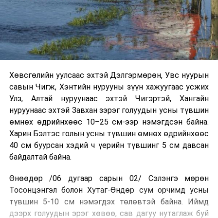
Хөвсгөлийн уулсаас эхтэй Дэлгэрмөрөн, Увс нуурын
савын Чигж, Хэнтийн нурууны зүүн хажуугаас усжих
Улз, Алтай нуруунаас эхтэй Чигэртэй, Хангайн
нуруунаас эхтэй Завхан зэрэг голуудын усны түвшин
өмнөх өдрийнхөөс 10–25 см-ээр нэмэгдсэн байна.
Харин Бэлтэс голын усны түвшин өмнөх өдрийнхөөс
40 см буурсан хэдий ч үерийн түвшинг 5 см давсан
байдалтай байна.
Өнөөдөр /06 дугаар сарын 02/ Сэлэнгэ мөрөн
Тосонцэнгэл болон Хутаг-Өндөр сум орчимд усны
түвшин 5-10 см нэмэгдэх төлөвтэй байна. Иймд
дээрх голуудын эрэг хөвөө, сав дагуу нутаглаж буй