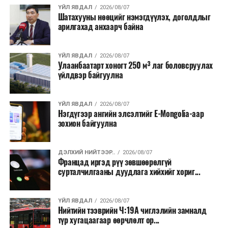
хэлбэрээр хэрэгжүүлэхээр тусгажээ.
ҮЙЛ ЯВДАЛ
2026/08/07
Шатахууны нөөцийг нэмэгдүүлэх, доголдлыг
арилгахад анхаарч байна
Лаг хатаах, шатаах технологи нь бохир ус цэвэрлэх
байгууламжаас гардаг лагийг байгаль орчинд аюулгүй
аргаар боловсруулж, эзлэхүүнийг эрс бууруулах
ҮЙЛ ЯВДАЛ
2026/08/07
Улаанбаатарт хоногт 250 м³ лаг боловсруулах
зориулалттай. Лагийг өндөр температурт шатааснаар
үйлдвэр байгуулна
эзлэхүүн нь 90 хүртэл хувиар буурч, бактери, вирус
болон бусад өвчин үүсгэгч бичил биетнийг устгах
боломжтой.
ҮЙЛ ЯВДАЛ
2026/08/07
Нэгдүгээр ангийн элсэлтийг E-Mongolia-аар
зохион байгуулна
Түүнчлэн шаталтын явцад үүсэх дулааныг цахилгаан
болон дулааны эрчим хүч үйлдвэрлэхэд ашиглаж
болдог. Зарим технологийн хувьд шаталтын дараа
ДЭЛХИЙ НИЙТЭЭР..
2026/08/07
Францад иргэд рүү зөвшөөрөлгүй
үлдэх үнснээс фосфор зэрэг ашигт эрдсийг сэргээн
сурталчилгааны дуудлага хийхийг хориг...
авах боломжтой аж.
Япон, Герман, Швейцар, Нидерланд, Өмнөд Солонгос
ҮЙЛ ЯВДАЛ
2026/08/07
зэрэг улс лаг хатаах, шатаах технологийг ашиглаж
Нийтийн тээврийн Ч:19А чиглэлийн замналд
түр хугацаагаар өөрчлөлт ор...
байна. Тухайлбал, Германд лаг шатаах үйлдвэрээс