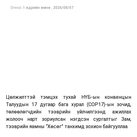
Огноо:
1 өдрийн өмнө
,
2026/08/07
Цөлжилттэй тэмцэх тухай НҮБ-ын конвенцын
Талуудын 17 дугаар бага хурал (COP17)-ын зочид,
төлөөлөгчдийн тээврийн үйлчилгээнд ажиллах
жолооч нарт зориулсан нэгдсэн сургалтыг Зам,
тээврийн яамны “Хөсөг” танхимд зохион байгууллаа.