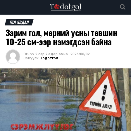
ҮЙЛ ЯВДАЛ
Зарим гол, мөрний усны төвшин
10-25 см-ээр нэмэгдсэн байна
Огноо:
2 сар 7 өдөр.өмнө
,
2026/06/02
Сэтгүүлч:
Тодотгол