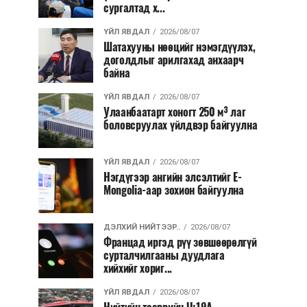
сургалтад х...
ҮЙЛ ЯВДАЛ
2026/08/07
Шатахууны нөөцийг нэмэгдүүлэх,
доголдлыг арилгахад анхаарч
байна
ҮЙЛ ЯВДАЛ
2026/08/07
Улаанбаатарт хоногт 250 м³ лаг
боловсруулах үйлдвэр байгуулна
ҮЙЛ ЯВДАЛ
2026/08/07
Нэгдүгээр ангийн элсэлтийг E-
Mongolia-аар зохион байгуулна
ДЭЛХИЙ НИЙТЭЭР..
2026/08/07
Францад иргэд рүү зөвшөөрөлгүй
сурталчилгааны дуудлага
хийхийг хориг...
ҮЙЛ ЯВДАЛ
2026/08/07