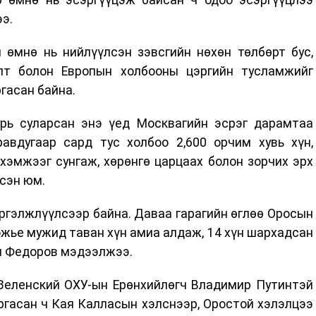
э.
 өмнө нь нийлүүлсэн зэвсгийн нөхөн төлбөрт бус,
лт болон Европын холбооны цэргийн тусламжийг
гасан байна.
рь суларсан энэ үед Москвагийн эсрэг дарамтаа
равдугаар сард тус холбоо 2,600 орчим хувь хүн,
 хэмжээг сунгаж, хөрөнгө царцаах болон зорчих эрх
сэн юм.
ргэлжлүүлсээр байна. Даваа гарагийн өглөө Оросын
жье мужид таван хүн амиа алдаж, 14 хүн шархадсан
ан Федоров мэдээлжээ.
Зеленский ОХУ-ын Ерөнхийлөгч Владимир Путинтэй
аргасан ч Кая Калласын хэлснээр, Оростой хэлэлцээ