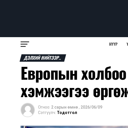
НҮҮР
ДЭЛХИЙ НИЙТЭЭР..
Европын холбоо 
хэмжээгээ өргө
Огноо:
2 сарын өмнө
,
2026/06/09
Сэтгүүлч:
Тодотгол