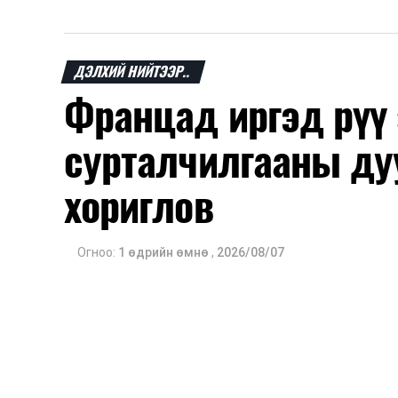
ДЭЛХИЙ НИЙТЭЭР..
Францад иргэд рүү
сурталчилгааны ду
хориглов
Огноо:
1 өдрийн өмнө
,
2026/08/07