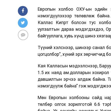
Европын холбоо ОХУ-ын эдийн 
нэмэгдүүлэхээр төлөвлөж байна.
Каллас Кипрт болсон тус холб
уулзалтын дараа мэдэгдэхдээ, О
байгууллага, хувь хүнд шинэ хязга
Түүний хэлснээр, шинээр санал б
цогцолбор”, хүний эрх зөрчигчид б
Кая Калласын мэдээлснээр, Баруун
1.5 их наяд ам.долларын хохирол 
давшилтын эрчээ алдаж байна. Ти
нэмэгдүүлж байна” гэж мэдэгджээ
Мөн Европын холбооны сайд нар
төлбөр олгох зорилготой 6.6 тэ
байна. Уг сангийн асуудлыг Унг