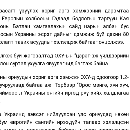
засагт үзүүлэх хориг арга хэмжээний дарамтаа
 Европын холбооны Гадаад бодлогын тэргүүн Кая
ооны Батлан хамгаалахын сайд нарын албан бус
росын Украины эсрэг дайныг дэмжиж буй дахин 80
арлалт тавих асуудлыг хэлэлцэж байгааг онцолжээ.
олгож буй жагсаалтад ОХУ-ын “цэрэг-аж үйлдвэрийн
олон суртал ухуулга явуулагчид багтаж байна.
ы орнуудын хориг арга хэмжээ ОХУ-д одоогоор 1.2-
учруулаад байгаа аж. Тэрбээр “Орос мөнгө, хүн хүч,
ймээс л Украины энгийн иргэд рүү хийх халдлагаа
.
 Украинд зэвсэг нийлүүлсэн улс орнуудад нөхөн
рбум еврогийн сангийн ирээдүйн талаар хэлэлцсэн
ар өмнө нь эсэргүүцэж байсан ч одоо эсэргүүцлээ