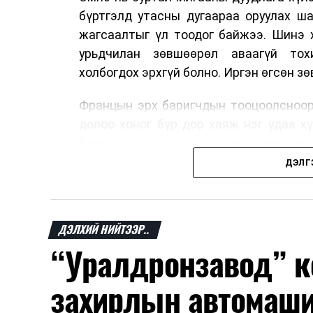
бүртгэлд утасны дугаараа оруулах ш
жагсаалтыг үл тоодог байжээ. Шинэ 
урьдчилан зөвшөөрөл аваагүй тох
холбогдох эрхгүй болно. Иргэн өгсөн з
Францын эрх баригчдын тооцоолсноор
долоо хоног бүр дор хаяж нэг удаа х
бөгөөд олон хүн үүнээс ч олон дуудлаг
11 байгууллага 2024 онд хамтран шаар
ДЭЛГ
тасралтгүй сурталчилгааны дуудлагыг 
Хуулийг зөрчиж дуудлага хийсэн хувь
ДЭЛХИЙ НИЙТЭЭР..
евро, аж ахуйн нэгжийг 375 мянга 
“Уралдронзавод” к
хэрэглэгч өөрөө зөвшөөрсөн, эсвэл ту
бөгөөд шинэ үйлчилгээ санал болго
захирлын автомаш
зөвшөөрөлгүй дуудлагын талаар төрий