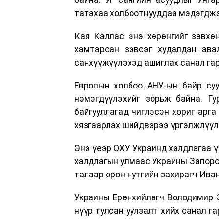
татахаа холбоотнууддаа мэдэгджэ
Кая Каллас энэ хөрөнгийг зөвхөн
хамтарсан зэвсэг худалдан ава
санхүүжүүлэхэд ашиглах санал гар
Европын холбоо АНУ-ын байр суу
нэмэгдүүлэхийг зорьж байна. Гу
байгууллагад чиглэсэн хориг арга
хязгаарлах шийдвэрээ үргэлжлүүл
Энэ үеэр ОХУ Украинд халдлагаа ү
халдлагын улмаас Украины Запоро
талаар орон нутгийн захирагч Ив
Украины Ерөнхийлөгч Володимир 
нүүр тулсан уулзалт хийх санал г