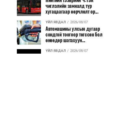
Нийтийн тээврийн Ч:19А
чиглэлийн замналд түр
хугацаагаар өөрчлөлт ор...
ҮЙЛ ЯВДАЛ
2026/08/07
Автомашины улсын дугаар
сондгой тоогоор төгссөн бол
өнөөдөр шатахуун...
ҮЙЛ ЯВДАЛ
2026/08/07
Улаанбаатарт өдөртөө 30 хэм
дулаан
ДЭЛХИЙ НИЙТЭЭР..
2026/08/06
“Уралдронзавод” компанийн
ерөнхий захирлын автомашиныг
дэлбэлжээ...
ҮЙЛ ЯВДАЛ
2026/08/06
Сүхбаатар боомтоор тав хоногт 10
мянга гаруй тонн АИ-92
автобензин и...