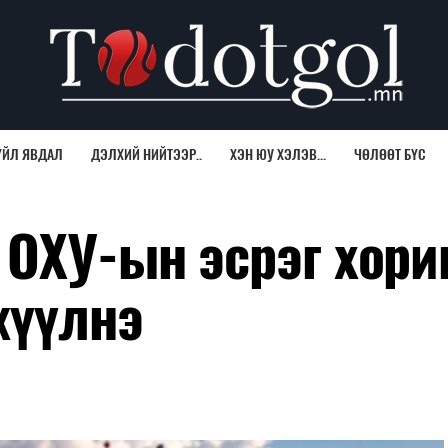
ҮЙЛ ЯВДАЛ
ДЭЛХИЙ НИЙТЭЭР..
ХЭН ЮУ ХЭЛЭВ...
ЧӨЛӨӨТ БҮС
ОХУ-ын эсрэг хориг
жүүлнэ