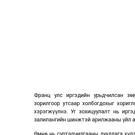
Франц улс иргэдийн урьдчилсан зөв
зорилгоор утсаар холбогдохыг хориг
хэрэгжүүлнэ. Уг зохицуулалт нь ирг
залилангийн шинжтэй арилжааны үйл а
Өмнө нь сурталчилгааны дуудлага хүлэ