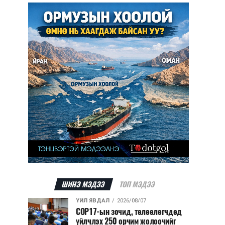
ШИНЭ МЭДЭЭ
ТОП МЭДЭЭ
ҮЙЛ ЯВДАЛ
2026/08/07
COP17-ын зочид, төлөөлөгчдөд
үйлчлэх 250 орчим жолоочийг