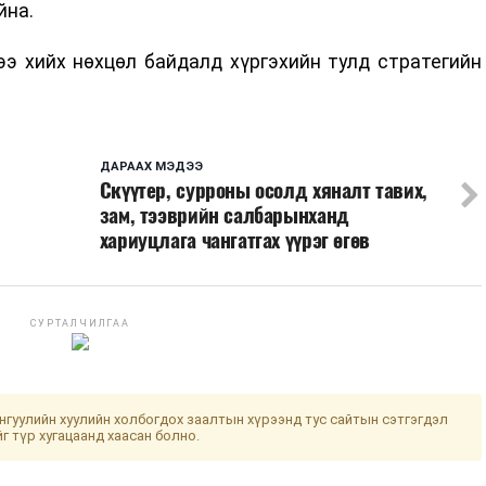
йна.
э хийх нөхцөл байдалд хүргэхийн тулд стратегийн
ДАРААХ МЭДЭЭ
Скүүтер, сурроны осолд хяналт тавих,
зам, тээврийн салбарынханд
хариуцлага чангатгах үүрэг өгөв
СУРТАЛЧИЛГАА
гуулийн хуулийн холбогдох заалтын хүрээнд тус сайтын сэтгэгдэл
йг түр хугацаанд хаасан болно.