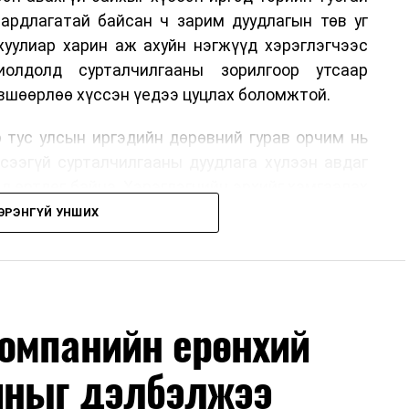
аардлагатай байсан ч зарим дуудлагын төв уг
хуулиар харин аж ахуйн нэгжүүд хэрэглэгчээс
иолдолд сурталчилгааны зорилгоор утсаар
өвшөөрлөө хүссэн үедээ цуцлах боломжтой.
 тус улсын иргэдийн дөрөвний гурав орчим нь
үсээгүй сурталчилгааны дуудлага хүлээн авдаг
ад өртдөг байна. Хэрэглэгчийн эрхийг хамгаалах
длага гаргаж, суурин болон гар утас руу ирдэг
ЭРЭНГҮЙ УНШИХ
хориглохыг уриалж байжээ.
 хүнийг нэг дуудлага тутамд 75 мянга хүртэлх
хүртэлх еврогоор торгох боломжтой. Харин
омпанийн ерөнхий
хайн компанитай өмнө нь гэрээний харилцаатай
ж буй тохиолдолд хориг үйлчлэхгүй. Иргэд
иныг дэлбэлжээ
н цахим хуудсаар мэдээлэх боломжтой.