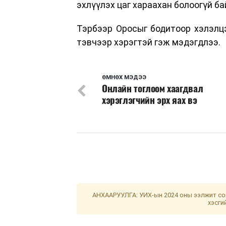
эхлүүлэх цаг хараахан болоогүй ба
Тэрбээр Оросыг бодитоор хэлэлцэ
тэвчээр хэрэгтэй гэж мэдэгдлээ.
ӨМНӨХ МЭДЭЭ
Онлайн тоглоом хаагдвал
хэрэглэгчийн эрх яах вэ
АНХААРУУЛГА: УИХ-ын 2024 оны ээлжит сон
хэсги