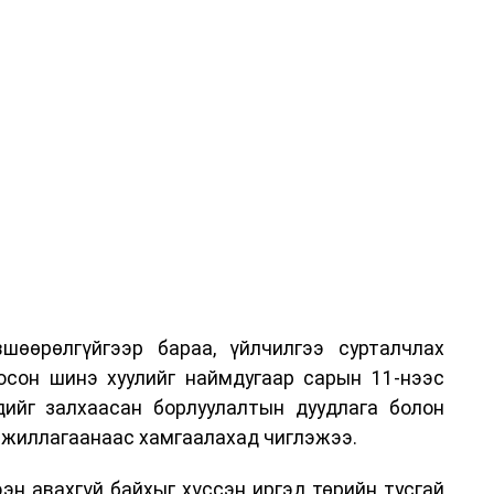
шөөрөлгүйгээр бараа, үйлчилгээ сурталчлах
лосон шинэ хуулийг наймдугаар сарын 11-нээс
эдийг залхаасан борлуулалтын дуудлага болон
жиллагаанаас хамгаалахад чиглэжээ.
эн авахгүй байхыг хүссэн иргэд төрийн тусгай