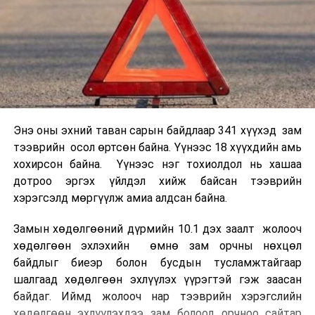
Энэ оны эхний таван сарын байдлаар 341 хүүхэд зам
тээврийн осол өртсөн байна. Үүнээс 18 хүүхдийн амь
хохирсон байна. Үүнээс нэг тохиолдол нь хашаа
дотроо эргэх үйлдэл хийж байсан тээврийн
хэрэгсэлд мөргүүлж амиа алдсан байна.
Замын хөдөлгөөний дүрмийн 10.1 дэх заалт жолооч
хөдөлгөөн эхлэхийн өмнө зам орчны нөхцөл
байдлыг биеэр болон бусдын тусламжтайгаар
шалгаад хөдөлгөөн эхлүүлэх үүрэгтэй гэж заасан
байдаг. Иймд жолооч нар тээврийн хэрэгслийн
хөдөлгөөн эхлүүлэхдээ зам болоод орчноо сайтар