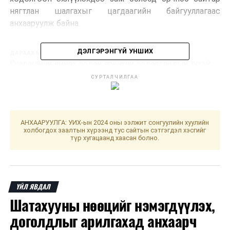
нягтлан шалгахыг цагдаагийн байгууллагаас
анхааруулж байна.
ДЭЛГЭРЭНГҮЙ УНШИХ
ДАРААХ МЭДЭЭ
Сургуулийн өмнөх болон ерөнхий боловсролын тухай
хуульд нэмэлт, өөрчлөлт оруулах тухай хуулийн төсөл
СУРТАЛЧИЛГАА
өргөн мэдүүлэв
ӨМНӨХ МЭДЭЭ
Б.Пүрэвдагва: Хүн төвтэй, хүүхдэд ээлтэй,
хүртээмжтэй хотын төлөө гол үйл ажиллагаагаа
АНХААРУУЛГА: УИХ-ын 2024 оны ээлжит сонгуулийн хуулийн
холбогдох заалтын хүрээнд тус сайтын сэтгэгдэл хэсгийг
чиглүүлэн ажиллаж байна
түр хугацаанд хаасан болно.
ҮЙЛ ЯВДАЛ
Шатахууны нөөцийг нэмэгдүүлэх,
доголдлыг арилгахад анхаарч