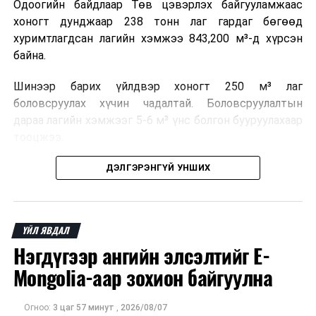
Одоогийн байдлаар Төв цэвэрлэх байгууламжаас
хоногт дунджаар 238 тонн лаг гардаг бөгөөд
хуримтлагдсан лагийн хэмжээ 843,200 м³-д хүрсэн
байна.
Шинээр барих үйлдвэр хоногт 250 м³ лаг
боловсруулах хүчин чадалтай. Боловсруулалтын
дараа лагийн хэмжээг 5-6 м³ үнс болгон бууруулахаар
тооцжээ.
Төслийн техник, эдийн засгийн үндэслэлийг
ДЭЛГЭРЭНГҮЙ УНШИХ
боловсруулж дууссан бөгөөд Барилга хөгжлийн
төвийн 2025 оны долоодугаар сарын 22-ны өдрийн
магадлалын ерөнхий дүгнэлтээр баталгаажуулсан
ҮЙЛ ЯВДАЛ
байна.
Нэгдүгээр ангийн элсэлтийг E-
Мөн Нийслэлийн иргэдийн Төлөөлөгчдийн Хурлын
Mongolia-аар зохион байгуулна
2025 оны 25/01 дүгээр тогтоолоор баталсан “Төр,
хувийн хэвшлийн түншлэлээр нийслэлд хэрэгжүүлэх
Огноо:
3 цаг 57 минут
,
2026/08/07