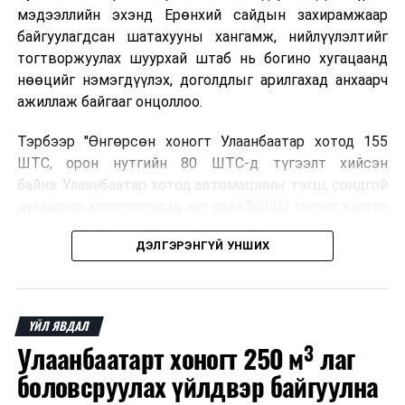
мэдээллийн эхэнд Ерөнхий сайдын захирамжаар
байгуулагдсан шатахууны хангамж, нийлүүлэлтийг
тогтворжуулах шуурхай штаб нь богино хугацаанд
нөөцийг нэмэгдүүлэх, доголдлыг арилгахад анхаарч
ажиллаж байгааг онцоллоо.
Тэрбээр "Өнгөрсөн хоногт Улаанбаатар хотод 155
ШТС, орон нутгийн 80 ШТС-д түгээлт хийсэн
байна. Улаанбаатар хотод автомашины тэгш, сондгой
дугаараар хэрэглэгчдэд нэг удаа 50,000 төгрөг хүртэл
автобензин олгох зохицуулалт хэрэгжиж байгаа
ДЭЛГЭРЭНГҮЙ УНШИХ
бөгөөд зөөврийн саванд олгохгүй. Энэ нь аюулгүй
байдлыг хангах үүднээс болон дамлан худалдахаас
сэргийлж буй юм. Орон нутгийн иргэд намрын ургац
хураалт, хадлантай холбоотой ШТС-уудаар зөөврийн
ҮЙЛ ЯВДАЛ
саваар автобензин авч болно. Улаанбаатар хотод
Улаанбаатарт хоногт 250 м³ лаг
автомашины тэгш, сондгой дугаараар хэрэглэгчдэд
боловсруулах үйлдвэр байгуулна
нэг удаа 50,000 төгрөг хүртэл автобензин олгох
зохицуулалт энэ сарын 15-ны өдрийг хүртэл