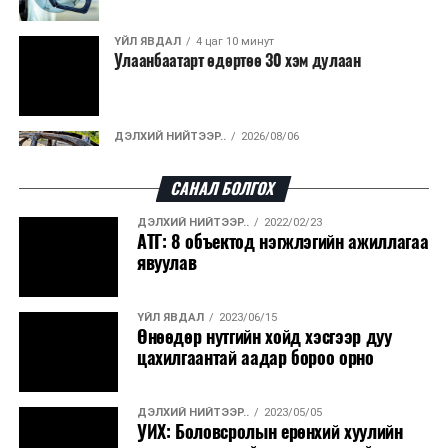
байранд элсэлт, бүртгэл болон бусад аливаа
арга хэмжээ зохион байгуулахгүй болно.
ҮЙЛ ЯВДАЛ
4 цаг 10 минут
Улаанбаатарт өдөртөө 30 хэм дулаан
ДЭЛХИЙ НИЙТЭЭР..
2026/08/06
“Уралдронзавод” компанийн ерөнхий
захирлын автомашиныг дэлбэлжээ...
САНАЛ БОЛГОХ
ДЭЛХИЙ НИЙТЭЭР..
2022/02/23
ҮЙЛ ЯВДАЛ
2026/08/06
АТГ: 8 объектод нэгжлэгийн ажиллагаа
Сүхбаатар боомтоор тав хоногт 10 мянга гаруй
явуулав
тонн АИ-92 автобензин и...
ҮЙЛ ЯВДАЛ
2023/06/15
ДЭЛХИЙ НИЙТЭЭР..
2026/08/06
Өнөөдөр нутгийн хойд хэсгээр дуу
Вашингтон мужийн ой хээрийн түймрийг
цахилгаантай аадар бороо орно
хяналтад авах ажил ахицтай байн...
ДЭЛХИЙ НИЙТЭЭР..
2023/05/05
ДЭЛХИЙ НИЙТЭЭР..
2026/08/06
УИХ: Боловсролын ерөнхий хуулийн
АНУ, Иран Ормузын хоолойг нээх тохиролцоонд