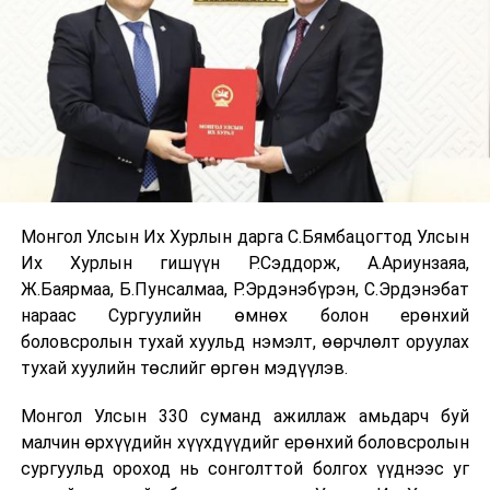
Монгол Улсын Их Хурлын дарга С.Бямбацогтод Улсын
Их Хурлын гишүүн Р.Сэддорж, А.Ариунзаяа,
Ж.Баярмаа, Б.Пунсалмаа, Р.Эрдэнэбүрэн, С.Эрдэнэбат
нараас Сургуулийн өмнөх болон ерөнхий
боловсролын тухай хуульд нэмэлт, өөрчлөлт оруулах
тухай хуулийн төслийг өргөн мэдүүлэв.
Монгол Улсын 330 суманд ажиллаж амьдарч буй
малчин өрхүүдийн хүүхдүүдийг ерөнхий боловсролын
сургуульд ороход нь сонголттой болгох үүднээс уг