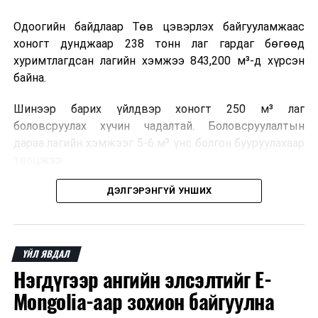
Одоогийн байдлаар Төв цэвэрлэх байгууламжаас
хоногт дунджаар 238 тонн лаг гардаг бөгөөд
хуримтлагдсан лагийн хэмжээ 843,200 м³-д хүрсэн
байна.
Шинээр барих үйлдвэр хоногт 250 м³ лаг
боловсруулах хүчин чадалтай. Боловсруулалтын
дараа лагийн хэмжээг 5-6 м³ үнс болгон бууруулахаар
тооцжээ.
Төслийн техник, эдийн засгийн үндэслэлийг
ДЭЛГЭРЭНГҮЙ УНШИХ
боловсруулж дууссан бөгөөд Барилга хөгжлийн
төвийн 2025 оны долоодугаар сарын 22-ны өдрийн
магадлалын ерөнхий дүгнэлтээр баталгаажуулсан
ҮЙЛ ЯВДАЛ
байна.
Нэгдүгээр ангийн элсэлтийг E-
Мөн Нийслэлийн иргэдийн Төлөөлөгчдийн Хурлын
Mongolia-аар зохион байгуулна
2025 оны 25/01 дүгээр тогтоолоор баталсан “Төр,