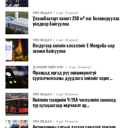
Энэ хугацаанд хүүхэд бүртгэх дэмжлэгийн баг
ҮЙЛ ЯВДАЛ
2 цаг 19 минут
сургуулиуд дээр ажиллахгүй.
Улаанбаатарт хоногт 250 м³ лаг боловсруулах
үйлдвэр байгуулна
Их, дээд сургуулийн хичээл
2026 оны 9 дүгээр сарын 1-нээс цахимаар
ҮЙЛ ЯВДАЛ
4 цаг 30 минут
Нэгдүгээр ангийн элсэлтийг E-Mongolia-аар
эхэлнэ.
зохион байгуулна
2026 оны 9 дүгээр сарын 14-нөөс танхимаар
үргэлжилнэ.
ДЭЛХИЙ НИЙТЭЭР..
4 цаг 34 минут
Францад иргэд рүү зөвшөөрөлгүй
Оюутны дотуур байр
сурталчилгааны дуудлага хийхийг хориг...
2026 оны 9 дүгээр сарын 13-наас оюутнуудыг
ҮЙЛ ЯВДАЛ
4 цаг 38 минут
дотуур байранд оруулж эхэлнэ.
Нийтийн тээврийн Ч:19А чиглэлийн замналд
түр хугацаагаар өөрчлөлт ор...
Сургууль, цэцэрлэгийн үйл ажиллагааны
зохицуулалт
ҮЙЛ ЯВДАЛ
4 цаг 39 минут
Автомашины улсын дугаар сондгой тоогоор