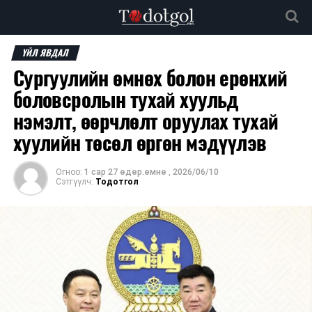
ҮЙЛ ЯВДАЛ
Сургуулийн өмнөх болон ерөнхий
боловсролын тухай хуульд
нэмэлт, өөрчлөлт оруулах тухай
хуулийн төсөл өргөн мэдүүлэв
Огноо:
1 сар 27 өдөр.өмнө
,
2026/06/10
Сэтгүүлч:
Тодотгол