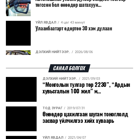
2026 оны 8 дугаар сарын 17–28-ны өдрүүдэд
төгссөн бол өнөөдөр шатахуун...
нийслэлийн бүх сургууль, цэцэрлэгт ажлын
байранд элсэлт, бүртгэл болон бусад аливаа
арга хэмжээ зохион байгуулахгүй болно.
ҮЙЛ ЯВДАЛ
4 цаг 43 минут
Улаанбаатарт өдөртөө 30 хэм дулаан
ДЭЛХИЙ НИЙТЭЭР..
2026/08/06
“Уралдронзавод” компанийн ерөнхий
захирлын автомашиныг дэлбэлжээ...
САНАЛ БОЛГОХ
ДЭЛХИЙ НИЙТЭЭР..
2021/09/03
ҮЙЛ ЯВДАЛ
2026/08/06
“Монголын тулгар төр 2230”, “Ардын
Сүхбаатар боомтоор тав хоногт 10 мянга гаруй
хувьсгалын 100 жил” м...
тонн АИ-92 автобензин и...
ТОД ЗУРАГ
2019/07/31
ДЭЛХИЙ НИЙТЭЭР..
2026/08/06
Өнөөдөр цахилгаан шугам тоноглолд
Вашингтон мужийн ой хээрийн түймрийг
засвар үйлчилгээ хийх хуваарь
хяналтад авах ажил ахицтай байн...
ҮЙЛ ЯВДАЛ
2021/04/07