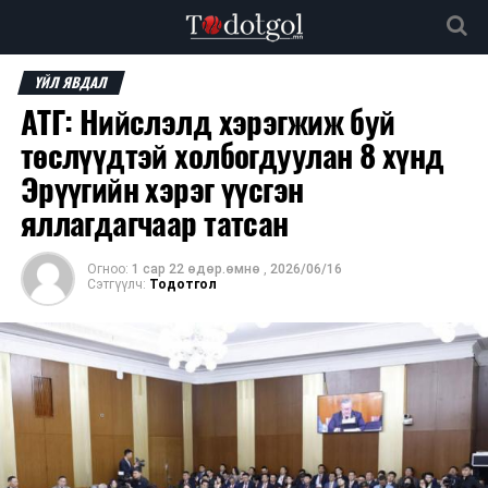
ҮЙЛ ЯВДАЛ
АТГ: Нийслэлд хэрэгжиж буй
төслүүдтэй холбогдуулан 8 хүнд
Эрүүгийн хэрэг үүсгэн
яллагдагчаар татсан
Огноо:
1 сар 22 өдөр.өмнө
,
2026/06/16
Сэтгүүлч:
Тодотгол