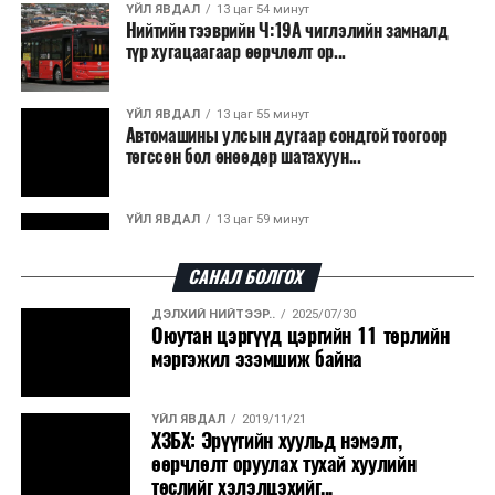
Япон, Герман, Швейцар, Нидерланд, Өмнөд Солонгос
ҮЙЛ ЯВДАЛ
13 цаг 54 минут
зэрэг улс лаг хатаах, шатаах технологийг ашиглаж
Нийтийн тээврийн Ч:19А чиглэлийн замналд
түр хугацаагаар өөрчлөлт ор...
байна. Тухайлбал, Германд лаг шатаах үйлдвэрээс
гарсан үнснээс фосфор сэргээн авах технологи
ашигладаг бол Нидерландад төвлөрсөн лаг
ҮЙЛ ЯВДАЛ
13 цаг 55 минут
Автомашины улсын дугаар сондгой тоогоор
боловсруулах үйлдвэрүүдээр дулаан, цахилгаан
төгссөн бол өнөөдөр шатахуун...
эрчим хүч үйлдвэрлэдэг.
Ийнхүү лаг хатаах, шатаах технологийг лагийн
ҮЙЛ ЯВДАЛ
13 цаг 59 минут
эзлэхүүнийг бууруулахын зэрэгцээ эрчим хүч
Улаанбаатарт өдөртөө 30 хэм дулаан
үйлдвэрлэх, нөөцийг дахин ашиглах чиглэлээр олон
САНАЛ БОЛГОХ
улсад өргөн ашиглаж байна.
ДЭЛХИЙ НИЙТЭЭР..
2025/07/30
ДЭЛХИЙ НИЙТЭЭР..
2026/08/06
Оюутан цэргүүд цэргийн 11 төрлийн
“Уралдронзавод” компанийн ерөнхий
мэргэжил эзэмшиж байна
захирлын автомашиныг дэлбэлжээ...
ҮЙЛ ЯВДАЛ
2019/11/21
ҮЙЛ ЯВДАЛ
2026/08/06
ХЗБХ: Эрүүгийн хуульд нэмэлт,
Сүхбаатар боомтоор тав хоногт 10 мянга гаруй
өөрчлөлт оруулах тухай хуулийн
тонн АИ-92 автобензин и...
төслийг хэлэлцэхийг...