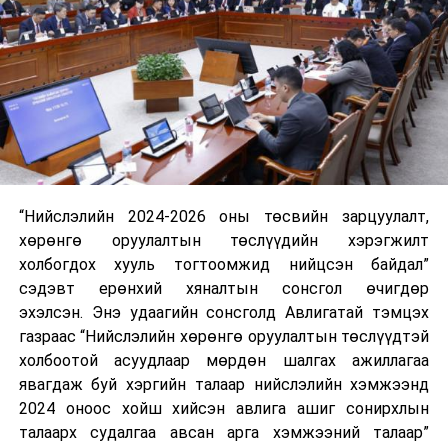
“Нийслэлийн 2024-2026 оны төсвийн зарцуулалт,
хөрөнгө оруулалтын төслүүдийн хэрэгжилт
холбогдох хууль тогтоомжид нийцсэн байдал”
сэдэвт ерөнхий хяналтын сонсгол өчигдөр
эхэлсэн. Энэ удаагийн сонсголд Авлигатай тэмцэх
газраас “Нийслэлийн хөрөнгө оруулалтын төслүүдтэй
холбоотой асуудлаар мөрдөн шалгах ажиллагаа
явагдаж буй хэргийн талаар нийслэлийн хэмжээнд
2024 оноос хойш хийсэн авлига ашиг сонирхлын
талаарх судалгаа авсан арга хэмжээний талаар”