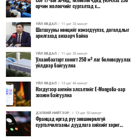
COP17-ын зочид, төлөөлөгчдөд үйлчлэх 250
хувийн хэвшлийн түншлэлээр нийслэлд хэрэгжүүлэх
орчим жолоочийг сургалтад х...
төслийн жагсаалт”-д лаг хатааж, шатаах үйлдвэр
барих төслийг төр, хувийн хэвшлийн түншлэлийн
хэлбэрээр хэрэгжүүлэхээр тусгажээ.
ҮЙЛ ЯВДАЛ
11 цаг 32 минут
Шатахууны нөөцийг нэмэгдүүлэх, доголдлыг
арилгахад анхаарч байна
Лаг хатаах, шатаах технологи нь бохир ус цэвэрлэх
байгууламжаас гардаг лагийг байгаль орчинд аюулгүй
аргаар боловсруулж, эзлэхүүнийг эрс бууруулах
ҮЙЛ ЯВДАЛ
11 цаг 35 минут
Улаанбаатарт хоногт 250 м³ лаг боловсруулах
зориулалттай. Лагийг өндөр температурт шатааснаар
үйлдвэр байгуулна
эзлэхүүн нь 90 хүртэл хувиар буурч, бактери, вирус
болон бусад өвчин үүсгэгч бичил биетнийг устгах
боломжтой.
ҮЙЛ ЯВДАЛ
13 цаг 46 минут
Нэгдүгээр ангийн элсэлтийг E-Mongolia-аар
зохион байгуулна
Түүнчлэн шаталтын явцад үүсэх дулааныг цахилгаан
болон дулааны эрчим хүч үйлдвэрлэхэд ашиглаж
болдог. Зарим технологийн хувьд шаталтын дараа
ДЭЛХИЙ НИЙТЭЭР..
13 цаг 50 минут
Францад иргэд рүү зөвшөөрөлгүй
үлдэх үнснээс фосфор зэрэг ашигт эрдсийг сэргээн
сурталчилгааны дуудлага хийхийг хориг...
авах боломжтой аж.