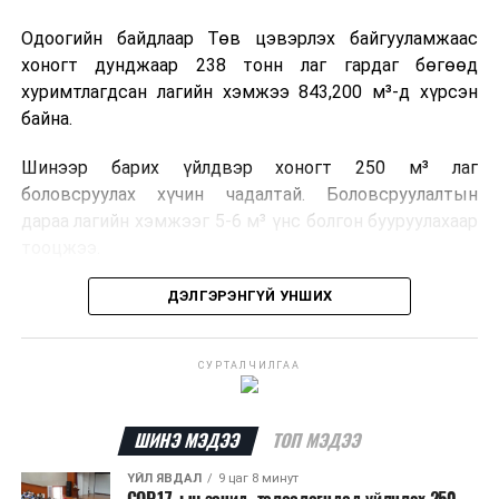
Одоогийн байдлаар Төв цэвэрлэх байгууламжаас
хоногт дунджаар 238 тонн лаг гардаг бөгөөд
хуримтлагдсан лагийн хэмжээ 843,200 м³-д хүрсэн
байна.
Шинээр барих үйлдвэр хоногт 250 м³ лаг
боловсруулах хүчин чадалтай. Боловсруулалтын
дараа лагийн хэмжээг 5-6 м³ үнс болгон бууруулахаар
тооцжээ.
Төслийн техник, эдийн засгийн үндэслэлийг
ДЭЛГЭРЭНГҮЙ УНШИХ
боловсруулж дууссан бөгөөд Барилга хөгжлийн
төвийн 2025 оны долоодугаар сарын 22-ны өдрийн
СУРТАЛЧИЛГАА
магадлалын ерөнхий дүгнэлтээр баталгаажуулсан
байна.
ШИНЭ МЭДЭЭ
ТОП МЭДЭЭ
Мөн Нийслэлийн иргэдийн Төлөөлөгчдийн Хурлын
2025 оны 25/01 дүгээр тогтоолоор баталсан “Төр,
ҮЙЛ ЯВДАЛ
9 цаг 8 минут