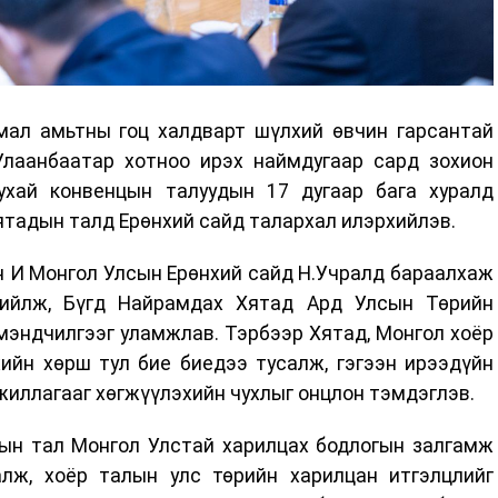
мал амьтны гоц халдварт шүлхий өвчин гарсантай
 Улаанбаатар хотноо ирэх наймдугаар сард зохион
ухай конвенцын талуудын 17 дугаар бага хуралд
ятадын талд Ерөнхий сайд талархал илэрхийлэв.
н И Монгол Улсын Ерөнхий сайд Н.Учралд бараалхаж
хийлж, Бүгд Найрамдах Хятад Ард Улсын Төрийн
мэндчилгээг уламжлав. Тэрбээр Хятад, Монгол хоёр
хийн хөрш тул бие биедээ тусалж, гэгээн ирээдүйн
жиллагааг хөгжүүлэхийн чухлыг онцлон тэмдэглэв.
дын тал Монгол Улстай харилцах бодлогын залгамж
алж, хоёр талын улс төрийн харилцан итгэлцлийг