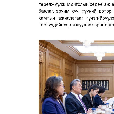
төрөлжүүлж Монголын хөдөө аж ах
баялаг, эрчим хүч, түүний дотор
хамтын ажиллагааг гүнзгийрүүл
төслүүдийг хэрэгжүүлэх зэрэг өрг