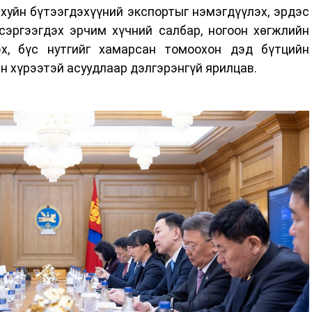
уйн бүтээгдэхүүний экспортыг нэмэгдүүлэх, эрдэс
 сэргээгдэх эрчим хүчний салбар, ногоон хөгжлийн
эх, бүс нутгийг хамарсан томоохон дэд бүтцийн
өн хүрээтэй асуудлаар дэлгэрэнгүй ярилцав.