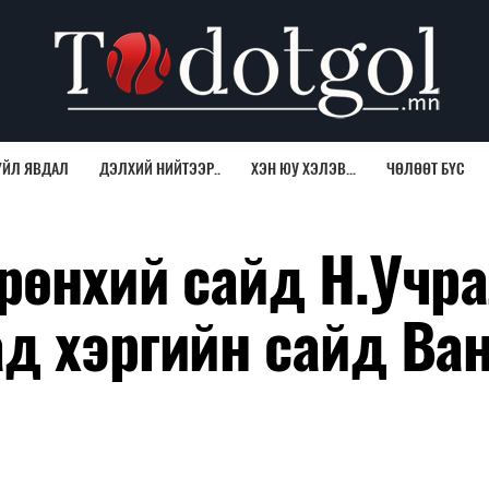
ҮЙЛ ЯВДАЛ
ДЭЛХИЙ НИЙТЭЭР..
ХЭН ЮУ ХЭЛЭВ...
ЧӨЛӨӨТ БҮС
рөнхий сайд Н.Учр
д хэргийн сайд Ван