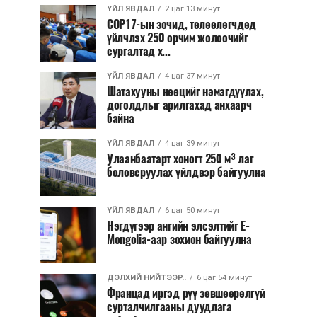
ҮЙЛ ЯВДАЛ
2 цаг 13 минут
COP17-ын зочид, төлөөлөгчдөд
үйлчлэх 250 орчим жолоочийг
сургалтад х...
ҮЙЛ ЯВДАЛ
4 цаг 37 минут
Шатахууны нөөцийг нэмэгдүүлэх,
доголдлыг арилгахад анхаарч
байна
ҮЙЛ ЯВДАЛ
4 цаг 39 минут
Улаанбаатарт хоногт 250 м³ лаг
боловсруулах үйлдвэр байгуулна
ҮЙЛ ЯВДАЛ
6 цаг 50 минут
Нэгдүгээр ангийн элсэлтийг E-
Mongolia-аар зохион байгуулна
ДЭЛХИЙ НИЙТЭЭР..
6 цаг 54 минут
Францад иргэд рүү зөвшөөрөлгүй
сурталчилгааны дуудлага