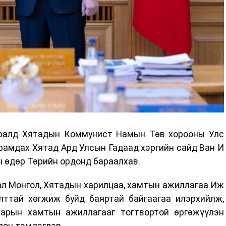
чралд Хятадын Коммунист Намын Төв хорооны Улс
рамдах Хятад Ард Улсын Гадаад хэргийн сайд Ван И
ы өдөр Төрийн ордонд бараалхав.
ал Монгол, Хятадын харилцаа, хамтын ажиллагаа Иж
ттай хөгжиж буйд баяртай байгаагаа илэрхийлж,
арын хамтын ажиллагааг тогтвортой өргөжүүлэн
лон тэмдэглэв.