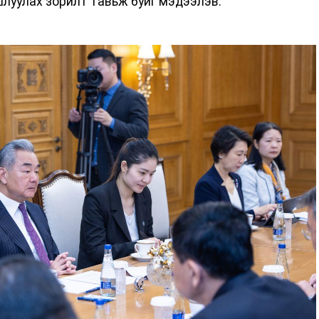
шлуулах зорилт тавьж буйг мэдээлэв.