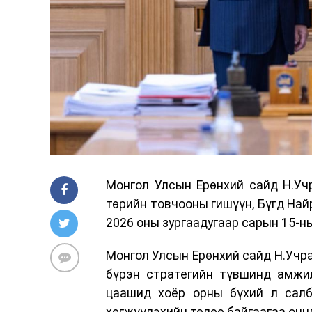
Монгол Улсын Ерөнхий сайд Н.У
төрийн товчооны гишүүн, Бүгд Най
2026 оны зургаадугаар сарын 15-н
Монгол Улсын Ерөнхий сайд Н.Учр
бүрэн стратегийн түвшинд амжил
цаашид хоёр орны бүхий л салб
хөгжүүлэхийн төлөө байгаагаа онц