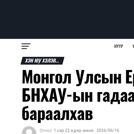
НҮҮР
ХЭН ЮУ ХЭЛЭВ...
Монгол Улсын Е
БНХАУ-ын гадаа
бараалхав
Огноо:
1 сар 22 өдөр.өмнө
,
2026/06/16