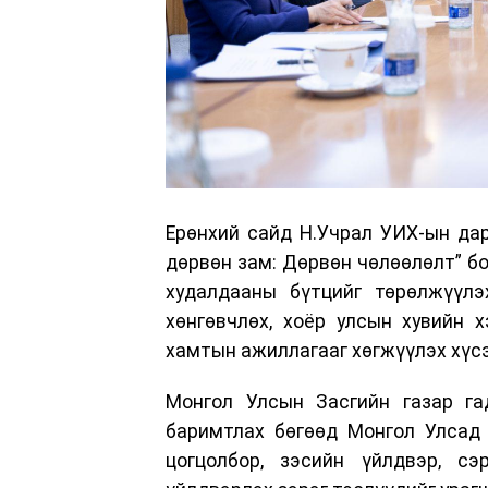
Ерөнхий сайд Н.Учрал УИХ-ын да
дөрвөн зам: Дөрвөн чөлөөлөлт” бо
худалдааны бүтцийг төрөлжүүлэ
хөнгөвчлөх, хоёр улсын хувийн 
хамтын ажиллагааг хөгжүүлэх хүс
Монгол Улсын Засгийн газар га
баримтлах бөгөөд Монгол Улсад 
цогцолбор, зэсийн үйлдвэр, сэ