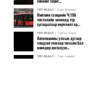
хийхийг хориг...
ҮЙЛ ЯВДАЛ
6 цаг 58 минут
Нийтийн тээврийн Ч:19А
чиглэлийн замналд түр
хугацаагаар өөрчлөлт ор...
ҮЙЛ ЯВДАЛ
7 цагын өмнө
Автомашины улсын дугаар
сондгой тоогоор төгссөн бол
өнөөдөр шатахуун...
ҮЙЛ ЯВДАЛ
7 цаг 4 минут
Улаанбаатарт өдөртөө 30 хэм
дулаан
ДЭЛХИЙ НИЙТЭЭР..
2026/08/06
“Уралдронзавод” компанийн
ерөнхий захирлын автомашиныг
дэлбэлжээ...
ҮЙЛ ЯВДАЛ
2026/08/06
Сүхбаатар боомтоор тав хоногт 10