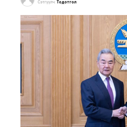
Сэтгүүлч:
Тодотгол