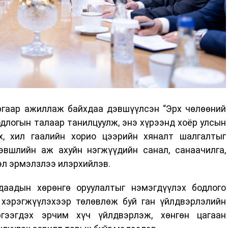
ргаар ажиллаж байхдаа дэвшүүлсэн “Эрх чөлөөний
длогын талаар танилцуулж, энэ хүрээнд хоёр улсын
х, хил гаалийн хорио цээрийн хяналт шалгалтыг
хэвшлийн аж ахуйн нэгжүүдийн санал, санаачилга,
эл эрмэлзлээ илэрхийлэв.
даадын хөрөнгө оруулалтыг нэмэгдүүлэх бодлого
хэрэгжүүлэхээр төлөвлөж буй ган үйлдвэрлэлийн
ргээгдэх эрчим хүч үйлдвэрлэж, хөнгөн цагаан