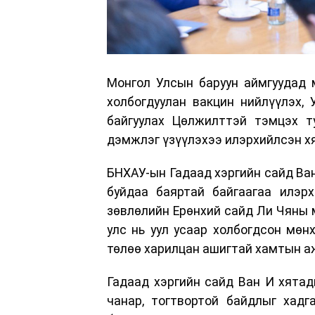
Монгол Улсын баруун аймгуудад 
холбогдуулан вакцин нийлүүлэх,
байгуулах Цөлжилттэй тэмцэх т
дэмжлэг үзүүлэхээ илэрхийлсэн х
БНХАУ-ын Гадаад хэргийн сайд Ва
буйдаа баяртай байгаагаа илэр
зөвлөлийн Ерөнхий сайд Ли Чяны 
улс нь уул усаар холбогдсон мөн
төлөө харилцан ашигтай хамтын а
Гадаад хэргийн сайд Ван И хята
чанар, тогтвортой байдлыг хадг