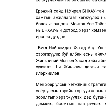
Ерөнхий сайд Н.Учрал БНХАУ-тай 
хамтын ажиллагааг хөгжүүлэх нь
болохыг онцолж, Монгол Улс Тайва
нь БНХАУ-ын дотоод хэрэг хэмээн
ирснээ дурдав.
Бүгд Найрамдах Хятад Ард Улсы
хэрэгжүүлж буй албан ёсны айлч
Жиньпиний Монгол Улсад хийх айлч
уулзалт Ши Жиньпин даргын тө
илэрхийлэв.
Мөн хоёр улсын хөгжлийн стратеги
хоёр улсын төрийн тэргүүн нарын 
зорилтыг хэрэгжүүлэх, дэд бүтций
дэмжих, боомтын нэвтрүүлэх х