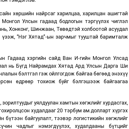
сайн хөршийн найрсаг харилцаа, харилцан ашигтай
 Монгол Улсын гадаад бодлогын тэргүүлэх чиглэл
нь, Хонконг, Шинжаан, Төвөдтэй холбоотой асуудал
 үзэж, “Нэг Хятад”-ын зарчмыг тууштай баримталж
н Гадаад хэргийн сайд Ван И-гийн Монгол Улсад
лал нь Бүгд Найрамдах Хятад Ард Улсын Дарга Ши
лалын бэлтгэл гэж ойлгогдож байгаа бөгөөд энэхүү
рсөн өдрөөр тохиож буйг бэлгэшээж байгаагаа
, зорилтуудыг уялдуулан хамтын хөгжлийг хурдасгах,
тохиролцсон худалдааг 20 тэрбум ам.долларт хүргэх
н бүтээн байгуулалт, тээвэр логистикийн хөгжлийг
үчин чадлыг нэмэгдүүлэх, худалдааны бүтцийг