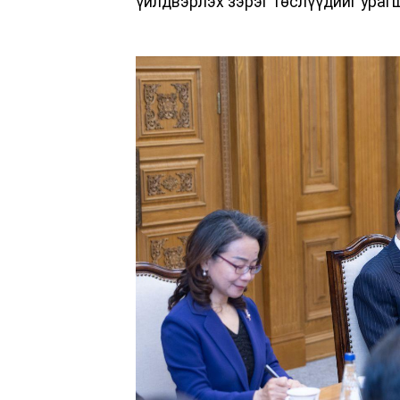
үйлдвэрлэх зэрэг төслүүдийг ураг