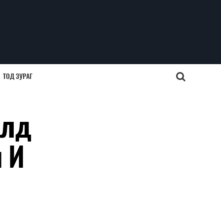
ТОД ЗУРАГ
алд
 И