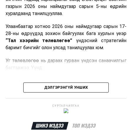
газрын 2026 оны наймдугаар сарын 5-ны өдрийн
Мөн газрын тосны бүтээгдэхүүн, шатахууныг хилээр
хуралдаанд танилцууллаа.
шуурхай нэвтрүүлэх, тээвэрлэх, буулгах, гадаад
вагонцистерний ашиглалтын төлбөр, хураамжийг
Улаанбаатар хотноо 2026 оны наймдугаар сарын 17-
хөнгөвчлөх, шаардлага хангасан зөвшөөрлийн
28-ны өдрүүдэд зохион байгуулах бага хурлын үеэр
хүсэлтийг түргэн шийдвэрлэх, шатахууны
“Тал хээрийн төлөвлөгөө”
үндэсний стратегийн
нийлүүлэлтийн тогтвортой байдлыг хангахыг
баримт бичгийг олон улсад танилцуулах юм.
холбогдох сайд нарт үүрэг болголоо.
Уг төлөвлөгөө нь дараах гурван үндсэн санаачилгыг
багтаажээ. Үүнд:
Бэлчээрийн тэргүүлэх санаачилга
ДЭЛГЭРЭНГҮЙ УНШИХ
Ус, газрын нэгдсэн менежментийн санаачилга
Байгальд суурилсан шийдэл бүхий тогтвортой
СУРТАЛЧИЛГАА
дэд бүтцийн санаачилга
Эдгээр санаачилгын хүрээнд нийт
292 төсөл
ШИНЭ МЭДЭЭ
ТОП МЭДЭЭ
хэрэгжүүлэхээр төлөвлөж,
6.5 тэрбум ам.долларын