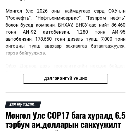
Монгол Улс 2026 оны наймдугаар сард ОХУ-ын
“Роснефть”, “Нефтьхимисервис”, “Газпром нефть”
болон бусад компани, БНХАУ, БНСУ-аас нийт 86,460
тонн АИ-92 автобензин, 1,280 тонн АИ-95
автобензин, 178,650 тонн дизель түлш, 7,000 тонн
онгоцны түлш авахаар захиалгаа баталгаажуулж,
гэрээ байгуулжээ.
Ойрх Дорнод дахь геополитикийн нөхцөл байдал,
Орос, Украины дайнаас шалтгаалсан газрын тосны
ДЭЛГЭРЭНГҮЙ УНШИХ
үнийн өсөлт дэлхийн зах зээлд буураагүй байна.
Үүний улмаас наймдугаар сард хил үнэ тонн тутамд
дахин өсөж, ОХУ болон бусад эх үүсвэрээс худалдан
авах шатахууны үнэ 1,200-2,000 ам.долларт хүрчээ.
ХЭН ЮУ ХЭЛЭВ...
Монгол Улс COP17 бага хуралд 6.5
Иймд дотоодын зах зээл дэх үнийн өсөлтийг
сааруулахын тулд гаалийн болон онцгой албан
тэрбум ам.долларын санхүүжилт
татварыг тэглэх шаардлага үүссэнийг салбарын сайд