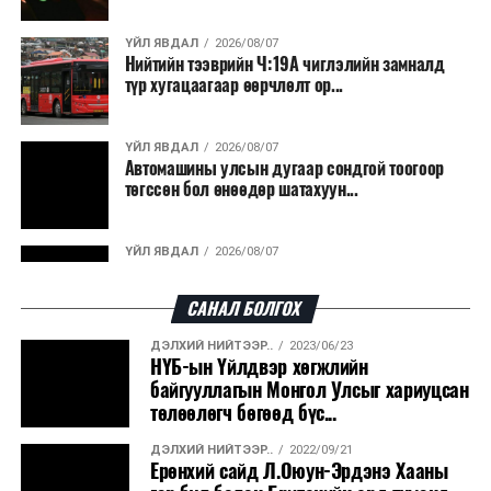
ҮЙЛ ЯВДАЛ
2026/08/07
Нийтийн тээврийн Ч:19А чиглэлийн замналд
түр хугацаагаар өөрчлөлт ор...
ҮЙЛ ЯВДАЛ
2026/08/07
Автомашины улсын дугаар сондгой тоогоор
төгссөн бол өнөөдөр шатахуун...
ҮЙЛ ЯВДАЛ
2026/08/07
Улаанбаатарт өдөртөө 30 хэм дулаан
САНАЛ БОЛГОХ
ДЭЛХИЙ НИЙТЭЭР..
2023/06/23
ДЭЛХИЙ НИЙТЭЭР..
2026/08/06
НҮБ-ын Үйлдвэр хөгжлийн
“Уралдронзавод” компанийн ерөнхий
байгууллагын Монгол Улсыг хариуцсан
захирлын автомашиныг дэлбэлжээ...
төлөөлөгч бөгөөд бүс...
ДЭЛХИЙ НИЙТЭЭР..
2022/09/21
ҮЙЛ ЯВДАЛ
2026/08/06
Ерөнхий сайд Л.Оюун-Эрдэнэ Хааны
Сүхбаатар боомтоор тав хоногт 10 мянга гаруй