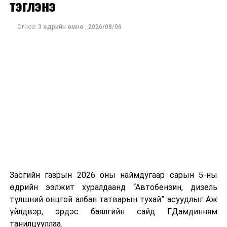
тэглэнэ
Ажиглагчдын үзэж буйгаар Мичиган дахь Сенатын
өрсөлдөөн болон Конгрессын хэд хэдэн тойргийн үр
дүн нь ирэх арваннэгдүгээр сард болох АНУ-ын
Огноо:
3 өдрийн өмнө
,
2026/08/06
завсрын сонгуулийн өнгийг тодорхойлох чухал
үзүүлэлт болж байна.
Засгийн газрын 2026 оны наймдугаар сарын 5-ны
өдрийн ээлжит хуралдаанд “Автобензин, дизель
түлшний онцгой албан татварын тухай” асуудлыг Аж
үйлдвэр, эрдэс баялгийн сайд Г.Дамдинням
танилцууллаа.