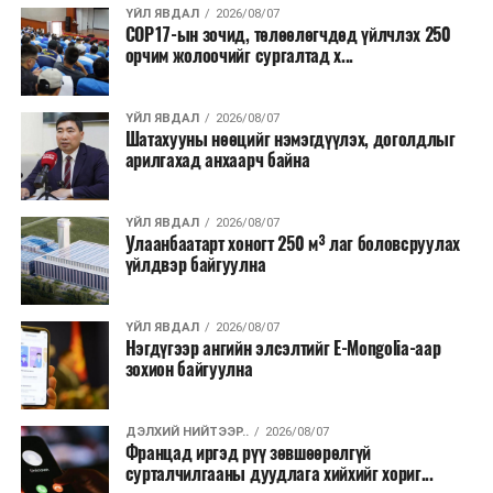
санхүүжилт
татахаар зорьж байна. Нэг төслийн
ҮЙЛ ЯВДАЛ
2026/08/07
COP17-ын зочид, төлөөлөгчдөд үйлчлэх 250
дундаж санхүүжилтийн хэмжээ
700 мянган
орчим жолоочийг сургалтад х...
ам.доллар
байхаар тооцжээ.
ҮЙЛ ЯВДАЛ
2026/08/07
Шатахууны нөөцийг нэмэгдүүлэх, доголдлыг
арилгахад анхаарч байна
ҮЙЛ ЯВДАЛ
2026/08/07
Улаанбаатарт хоногт 250 м³ лаг боловсруулах
үйлдвэр байгуулна
ҮЙЛ ЯВДАЛ
2026/08/07
Нэгдүгээр ангийн элсэлтийг E-Mongolia-аар
зохион байгуулна
ДЭЛХИЙ НИЙТЭЭР..
2026/08/07
Францад иргэд рүү зөвшөөрөлгүй
сурталчилгааны дуудлага хийхийг хориг...