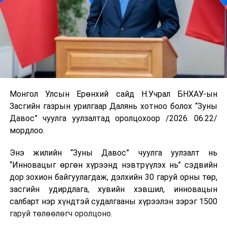
Монгол Улсын Ерөнхий сайд Н.Учрал БНХАУ-ын
Засгийн газрын урилгаар Далянь хотноо болох “Зуны
Давос” чуулга уулзалтад оролцохоор /2026. 06.22/
мордлоо.
Энэ жилийн “Зуны Давос” чуулга уулзалт нь
“Инновацыг өргөн хүрээнд нэвтрүүлэх нь” сэдвийн
дор зохион байгуулагдаж, дэлхийн 30 гаруй орны төр,
засгийн удирдлага, хувийн хэвшил, инновацын
салбарт нэр хүндтэй судалгааны хүрээлэн зэрэг 1500
гаруй төлөөлөгч оролцоно.