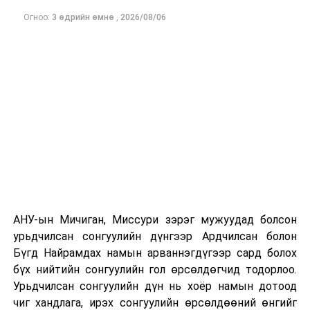
Огноо:
3 өдрийн өмнө
,
2026/08/06
БНХАУ-ын Төрийн зөвлөлийн Ерөнхий сайд Ли Чян,
Бүгд Найрамдах Казахстан Улсын Ерөнхий сайд
Олжас Бектенов, Бүгд Найрамдах Солонгос Улсын
Ерөнхий сайд Ким Мин Сог нартай хоёр талын
уулзалт хийхээс гадна чуулга уулзалтад оролцож буй
АНУ-ын Мичиган, Миссури зэрэг мужуудад болсон
олон улсын бизнесийн төлөөлөгчидтэй уулзахаар
урьдчилсан сонгуулийн дүнгээр Ардчилсан болон
төлөвлөж байна.
Бүгд Найрамдах намын арваннэгдүгээр сард болох
бүх нийтийн сонгуулийн гол өрсөлдөгчид тодорлоо.
Швейцарын төрийн бус байгууллага болох Дэлхийн
Урьдчилсан сонгуулийн дүн нь хоёр намын дотоод
эдийн засгийн форумын санаачилгаар “Шинэ
чиг хандлага, ирэх сонгуулийн өрсөлдөөний өнгийг