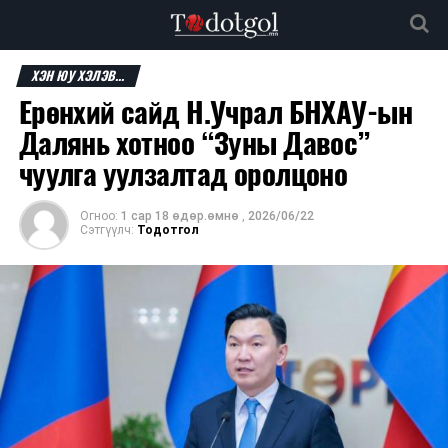
ХЭН ЮУ ХЭЛЭВ...
Ерөнхий сайд Н.Учрал БНХАУ-ын
Далянь хотноо “Зуны Давос”
чуулга уулзалтад оролцоно
Огноо:
1 сар 18 өдөр.өмнө
,
2026/06/22
Сэтгүүлч:
Тодотгол