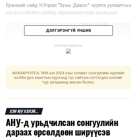
Ерөнхий сайд Н.Учрал “Зуны Давос” чуулга уулзалтын
нэгдсэн болон салбар хуралдаануудад оролцоно.
ДЭЛГЭРЭНГҮЙ УНШИХ
СУРТАЛЧИЛГАА
АНХААРУУЛГА: УИХ-ын 2024 оны ээлжит сонгуулийн хуулийн
холбогдох заалтын хүрээнд тус сайтын сэтгэгдэл хэсгийг
түр хугацаанд хаасан болно.
ХЭН ЮУ ХЭЛЭВ...
АНУ-д урьдчилсан сонгуулийн
дараах өрсөлдөөн ширүүсэв