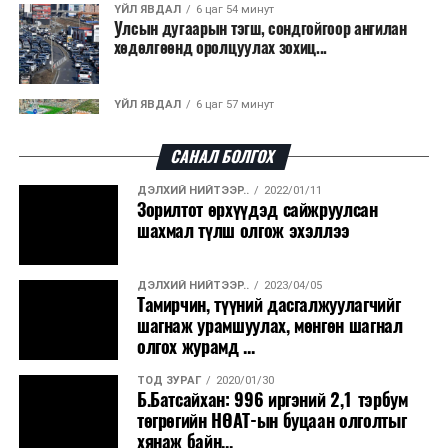
ҮЙЛ ЯВДАЛ
6 цаг 54 минут
Улсын дугаарын тэгш, сондгойгоор ангилан
хөдөлгөөнд оролцуулах зохиц...
ҮЙЛ ЯВДАЛ
6 цаг 57 минут
Нарантуул, Дүнжингарав, Шинэ 100 айл
худалдааны төвүүдийн авто зогсо...
САНАЛ БОЛГОХ
ДЭЛХИЙ НИЙТЭЭР..
2022/01/11
ҮЙЛ ЯВДАЛ
7 цаг 1 минут
Зорилтот өрхүүдэд сайжруулсан
КОП17-д ажиллах онцгой байдлын
шахмал түлш олгож эхэллээ
бүрэлдэхүүн хамтарсан дадлага сургуул...
ДЭЛХИЙ НИЙТЭЭР..
2023/04/05
ҮЙЛ ЯВДАЛ
7 цаг 8 минут
Тамирчин, түүний дасгалжуулагчийг
Улаанбаатарт өдөртөө 20 хэм дулаан
шагнаж урамшуулах, мөнгөн шагнал
олгох журамд ...
ТОД ЗУРАГ
2020/01/30
ҮЙЛ ЯВДАЛ
2026/08/07
Б.Батсайхан: 996 иргэний 2,1 тэрбум
COP17-ын зочид, төлөөлөгчдөд үйлчлэх 250
төгрөгийн НӨАТ-ын буцаан олголтыг
орчим жолоочийг сургалтад х...
хянаж байн...