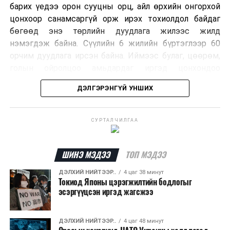
барих үедээ орон сууцны орц, айл өрхийн онгорхой
цонхоор санамсаргүй орж ирэх тохиолдол байдаг
бөгөөд энэ төрлийн дуудлага жилээс жилд
нэмэгдэж байна. Сүүлийн 6 жилийн бүртэглээр 60
орчим дуудлага ирсэн байна. Иймээс булаг, цөөрөм,
голын ойролцоо амьдардаг иргэд цонхондоо
хамгаалалтын тор суурилуулж, урьдчилан
ДЭЛГЭРЭНГҮЙ УНШИХ
сэргийлэхийг зөвлөж байна.
Хэрэв сарьсан багваахайн дуудлага өгөхөөр бол
СУРТАЛЧИЛГАА
ажлын цагаар Нийслэлийн Байгаль орчны газрын
72720303, ажлын бус цагаар нийслэлийн Шуурхай
удирдлага зохицуулалтын төвийн 11-310005
ШИНЭ МЭДЭЭ
ТОП МЭДЭЭ
дугаарын утсаар яаралтай мэдээлэл өгч, дуудлага
ДЭЛХИЙ НИЙТЭЭР..
4 цаг 38 минут
өгөх боломжтойг Нийслэлийн Байгаль Орчны Газраас
Токиод Японы цэрэгжилтийн бодлогыг
зөвлөв.
эсэргүүцсэн иргэд жагсжээ
ДЭЛХИЙ НИЙТЭЭР..
4 цаг 48 минут