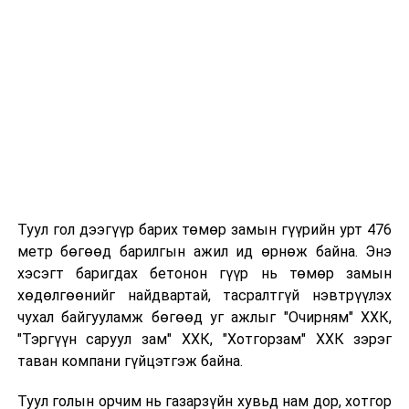
Таны хүүхэд өнгөрсөн жил цэцэрлэгт
хамрагдсан бол тухайн цэцэрлэгтээ
"Үргэлжлүүлж явах" эсэх сонголтыг хийх
Хэрэв шилжилт хөдөлгөөн хийх бол 2026 оны
08 дугаар сарын 07-ны өдрөөс өмнө
баталгаажуулсан байх.
Туул гол дээгүүр барих төмөр замын гүүрийн урт 476
метр бөгөөд барилгын ажил ид өрнөж байна. Энэ
хэсэгт баригдах бетонон гүүр нь төмөр замын
хөдөлгөөнийг найдвартай, тасралтгүй нэвтрүүлэх
чухал байгууламж бөгөөд уг ажлыг "Очирням" ХХК,
"Тэргүүн саруул зам" ХХК, "Хотгорзам" ХХК зэрэг
таван компани гүйцэтгэж байна.
Туул голын орчим нь газарзүйн хувьд нам дор, хотгор