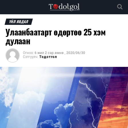
ҮЙЛ ЯВДАЛ
Улаанбаатарт өдөртөө 25 хэм
дулаан
Огноо:
6 жил 2 сар.өмнө
,
2020/06/30
Сэтгүүлч:
Тодотгол