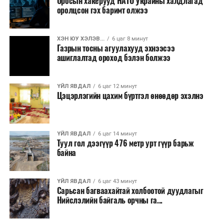
Оросын хакерууд НАТО Украины халдлагад
оролцсон гэх баримт олжээ
ХЭН ЮУ ХЭЛЭВ...
6 цаг 8 минут
Газрын тосны агуулахууд эхнээсээ
ашиглалтад ороход бэлэн болжээ
ҮЙЛ ЯВДАЛ
6 цаг 12 минут
Цэцэрлэгийн цахим бүртгэл өнөөдөр эхэлнэ
ҮЙЛ ЯВДАЛ
6 цаг 14 минут
Туул гол дээгүүр 476 метр урт гүүр барьж
байна
ҮЙЛ ЯВДАЛ
6 цаг 43 минут
Сарьсан багваахайтай холбоотой дуудлагыг
Нийслэлийн байгаль орчны га...