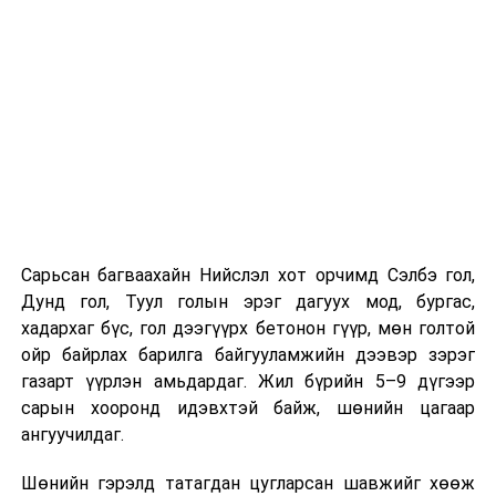
Компанийн удирдлагуудын мэдээлснээр газарзүйн
хүндрэлтэй нөхцөлд ажиллаж байгаа ч шаардлагатай
инженерийн шийдлийг хэрэгжүүлж, дам нуруу
угсралтын ажлыг төлөвлөсөн хугацаанд дуусгахаар
хичээн ажиллаж байна гэв
гэж Зам, тээврийн яамнаас
мэдээллээ.
Сарьсан багваахайн Нийслэл хот орчимд Сэлбэ гол,
Дунд гол, Туул голын эрэг дагуух мод, бургас,
хадархаг бүс, гол дээгүүрх бетонон гүүр, мөн голтой
ойр байрлах барилга байгууламжийн дээвэр зэрэг
газарт үүрлэн амьдардаг. Жил бүрийн 5–9 дүгээр
сарын хооронд идэвхтэй байж, шөнийн цагаар
ангуучилдаг.
Шөнийн гэрэлд татагдан цугларсан шавжийг хөөж