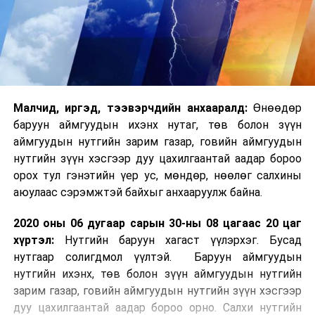
Малчид, иргэд, тээвэрчдийн анхааралд:
Өнөөдөр
баруун аймгуудын ихэнх нутаг, төв болон зүүн
аймгуудын нутгийн зарим газар, говийн аймгуудын
нутгийн зүүн хэсгээр дуу цахилгаантай аадар бороо
орох тул гэнэтийн үер ус, мөндөр, нөөлөг салхины
аюулаас сэрэмжтэй байхыг анхааруулж байна.
2020 оны 06 дугаар сарын 30-ны 08 цагаас 20 цаг
хүртэл:
Нутгийн баруун хагаст үүлэрхэг. Бусад
нутгаар солигдмол үүлтэй. Баруун аймгуудын
нутгийн ихэнх, төв болон зүүн аймгуудын нутгийн
зарим газар, говийн аймгуудын нутгийн зүүн хэсгээр
дуу цахилгаантай аадар бороо орно. Салхи нутгийн