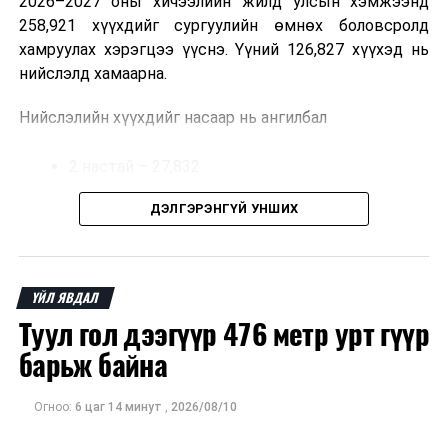
2026–2027 оны хичээлийн жилд улсын хэмжээнд
258,921 хүүхдийг сургуулийн өмнөх боловсролд
хамруулах хэрэгцээ үүснэ. Үүний 126,827 хүүхэд нь
нийслэлд хамаарна.
Нийслэлийн хүүхдийг насаар нь ангилбал
2 настай – 27,832
3 настай – 31,303
ДЭЛГЭРЭНГҮЙ УНШИХ
4 настай – 32,002
5 настай – 35,690 хүүхэд байна.
ҮЙЛ ЯВДАЛ
Туул гол дээгүүр 476 метр урт гүүр
Иргэд хүүхдээ цэцэрлэгт хамруулах үйлчилгээг
авахдаа дараах зүйлсийг анхаарна уу.
барьж байна
Өөрийн болон хүүхдийнхээ хаягийн бүртгэл,
Огноо:
6 цаг 14 минут
,
2026/08/10
мэдээллийг нягталж, баталгаажуулсан байх