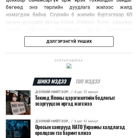
бөгөөд энэ төрлийн дуудлага жилээс жилд
нэмэгдэж байна. Сүүлийн 6 жилийн бүртэглээр 60
орчим дуудлага ирсэн байна. Иймээс булаг, цөөрөм,
голын ойролцоо амьдардаг иргэд цонхондоо
хамгаалалтын тор суурилуулж, урьдчилан
ДЭЛГЭРЭНГҮЙ УНШИХ
сэргийлэхийг зөвлөж байна.
Хэрэв сарьсан багваахайн дуудлага өгөхөөр бол
СУРТАЛЧИЛГАА
ажлын цагаар Нийслэлийн Байгаль орчны газрын
72720303, ажлын бус цагаар нийслэлийн Шуурхай
удирдлага зохицуулалтын төвийн 11-310005
ШИНЭ МЭДЭЭ
ТОП МЭДЭЭ
дугаарын утсаар яаралтай мэдээлэл өгч, дуудлага
ДЭЛХИЙ НИЙТЭЭР..
4 цаг 31 минут
өгөх боломжтойг Нийслэлийн Байгаль Орчны Газраас
Токиод Японы цэрэгжилтийн бодлогыг
зөвлөв.
эсэргүүцсэн иргэд жагсжээ
ДЭЛХИЙ НИЙТЭЭР..
4 цаг 41 минут
Оросын хакерууд НАТО Украины халдлагад
оролцсон гэх баримт олжээ