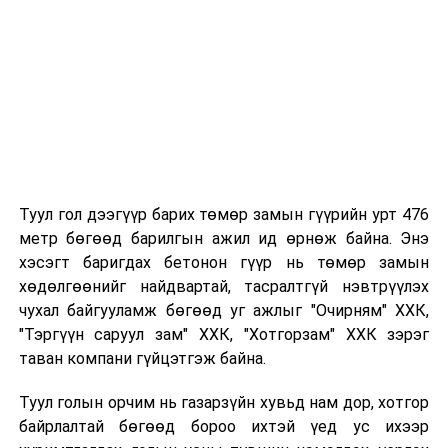
хамрагдсан бол тухайн цэцэрлэгтээ
"Үргэлжлүүлж явах" эсэх сонголтыг хийх
Хэрэв шилжилт хөдөлгөөн хийх бол 2026 оны
08 дугаар сарын 07-ны өдрөөс өмнө
баталгаажуулсан байх.
Туул гол дээгүүр барих төмөр замын гүүрийн урт 476
метр бөгөөд барилгын ажил ид өрнөж байна. Энэ
хэсэгт баригдах бетонон гүүр нь төмөр замын
хөдөлгөөнийг найдвартай, тасралтгүй нэвтрүүлэх
чухал байгууламж бөгөөд уг ажлыг "Очирням" ХХК,
"Тэргүүн саруул зам" ХХК, "Хотгорзам" ХХК зэрэг
таван компани гүйцэтгэж байна.
Туул голын орчим нь газарзүйн хувьд нам дор, хотгор
байрлалтай бөгөөд бороо ихтэй үед ус ихээр