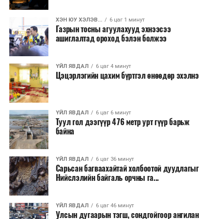
ХЭН ЮУ ХЭЛЭВ...
6 цаг 1 минут
Газрын тосны агуулахууд эхнээсээ
ашиглалтад ороход бэлэн болжээ
ҮЙЛ ЯВДАЛ
6 цаг 4 минут
Цэцэрлэгийн цахим бүртгэл өнөөдөр эхэлнэ
ҮЙЛ ЯВДАЛ
6 цаг 6 минут
Туул гол дээгүүр 476 метр урт гүүр барьж
байна
ҮЙЛ ЯВДАЛ
6 цаг 36 минут
Сарьсан багваахайтай холбоотой дуудлагыг
Нийслэлийн байгаль орчны га...
ҮЙЛ ЯВДАЛ
6 цаг 46 минут
Улсын дугаарын тэгш, сондгойгоор ангилан