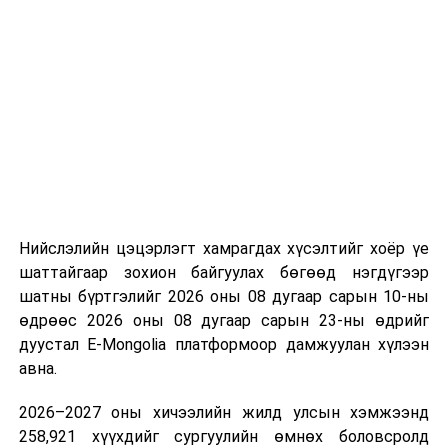
Нийслэлийн цэцэрлэгт хамрагдах хүсэлтийг хоёр үе
шаттайгаар зохион байгуулах бөгөөд нэгдүгээр
шатны бүртгэлийг 2026 оны 08 дугаар сарын 10-ны
өдрөөс 2026 оны 08 дугаар сарын 23-ны өдрийг
дуустал E-Mongolia платформоор дамжуулан хүлээн
авна.
2026–2027 оны хичээлийн жилд улсын хэмжээнд
258,921 хүүхдийг сургуулийн өмнөх боловсролд