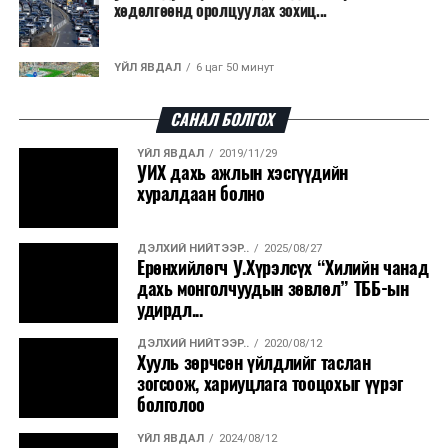
хөдөлгөөнд оролцуулах зохиц...
ҮЙЛ ЯВДАЛ
6 цаг 50 минут
Нарантуул, Дүнжингарав, Шинэ 100 айл
худалдааны төвүүдийн авто зогсо...
САНАЛ БОЛГОХ
ҮЙЛ ЯВДАЛ
2019/11/29
ҮЙЛ ЯВДАЛ
6 цаг 54 минут
УИХ дахь ажлын хэсгүүдийн
КОП17-д ажиллах онцгой байдлын
хуралдаан болно
бүрэлдэхүүн хамтарсан дадлага сургуул...
ДЭЛХИЙ НИЙТЭЭР..
2025/08/27
ҮЙЛ ЯВДАЛ
7 цаг 1 минут
Ерөнхийлөгч У.Хүрэлсүх “Хилийн чанад
Улаанбаатарт өдөртөө 20 хэм дулаан
дахь монголчуудын зөвлөл” ТББ-ын
удирдл...
ДЭЛХИЙ НИЙТЭЭР..
2020/08/12
ҮЙЛ ЯВДАЛ
2026/08/07
Хууль зөрчсөн үйлдлийг таслан
COP17-ын зочид, төлөөлөгчдөд үйлчлэх 250
зогсоож, хариуцлага тооцохыг үүрэг
орчим жолоочийг сургалтад х...
болголоо
ҮЙЛ ЯВДАЛ
2024/08/12
ҮЙЛ ЯВДАЛ
2026/08/07