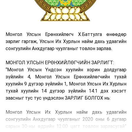
Монгол Улсын Ерөнхийлөгч Х.Баттулга өнөөдөр
зарлиг гаргаж, Улсын Их Хурлын найм дахь удаагийн
сонгуулийн Анхдугаар чуулганыг товлон зарлав.
МОНГОЛ УЛСЫН ЕРӨНХИЙЛӨГЧИЙН ЗАРЛИГТ:
“Монгол Улсын Үндсэн хуулийн хорин долдугаар
зүйлийн 4, Монгол Улсын Ерөнхийлөгчийн тухай
хуулийн 9 дүгээр зүйлийн 1, Монгол Улсын Их Хурлын
тухай хуулийн 14 дүгээр зүйлийн 14.1 дэх хэсэгт
заасныг тус тус үндэслэн ЗАРЛИГ БОЛГОХ нь:
Монгол Улсын Их Хурлын найм дахь удаагийн
сонгуулийн Анхдугаар чуулганыг 2020 оны 6 дугаар
сарын 30-ны өдрийн 12.00 цагт товлон зарласугай”