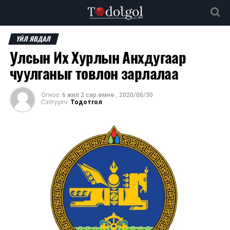
ҮЙЛ ЯВДАЛ
Улсын Их Хурлын Анхдугаар
чуулганыг товлон зарлалаа
Огноо:
6 жил 2 сар.өмнө
,
2020/06/30
Сэтгүүлч:
Тодотгол