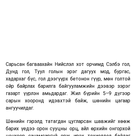
хүндрэлтэй нөхцөлд ажиллаж байгаа ч шаардлагатай
инженерийн шийдлийг хэрэгжүүлж, дам нуруу
угсралтын ажлыг төлөвлөсөн хугацаанд дуусгахаар
хичээн ажиллаж байна гэв
гэж Зам, тээврийн яамнаас
мэдээллээ.
Сарьсан багваахайн Нийслэл хот орчимд Сэлбэ гол,
Дунд гол, Туул голын эрэг дагуух мод, бургас,
хадархаг бүс, гол дээгүүрх бетонон гүүр, мөн голтой
ойр байрлах барилга байгууламжийн дээвэр зэрэг
газарт үүрлэн амьдардаг. Жил бүрийн 5–9 дүгээр
сарын хооронд идэвхтэй байж, шөнийн цагаар
ангуучилдаг.
Шөнийн гэрэлд татагдан цугларсан шавжийг хөөж
барих үедээ орон сууцны орц, айл өрхийн онгорхой
цонхоор санамсаргүй орж ирэх тохиолдол байдаг