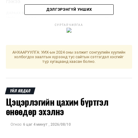
гэжээ.
ДЭЛГЭРЭНГҮЙ УНШИХ
ДАРААХ МЭДЭЭ
УИХ-ын 2020 оны ээлжит сонгуулийн дүнг Монгол
Улсын Ерөнхийлөгчид өргөн мэдүүллээ
СУРТАЛЧИЛГАА
ӨМНӨХ МЭДЭЭ
Улаанбаатарт өдөртөө 25 хэм дулаан
АНХААРУУЛГА: УИХ-ын 2024 оны ээлжит сонгуулийн хуулийн
холбогдох заалтын хүрээнд тус сайтын сэтгэгдэл хэсгийг
түр хугацаанд хаасан болно.
ҮЙЛ ЯВДАЛ
Цэцэрлэгийн цахим бүртгэл
өнөөдөр эхэлнэ
Огноо:
6 цаг 4 минут
,
2026/08/10