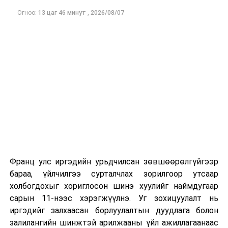
Огноо:
13 цаг 46 минут
,
2026/08/07
Франц улс иргэдийн урьдчилсан зөвшөөрөлгүйгээр
бараа, үйлчилгээ сурталчлах зорилгоор утсаар
холбогдохыг хориглосон шинэ хуулийг наймдугаар
сарын 11-нээс хэрэгжүүлнэ. Уг зохицуулалт нь
иргэдийг залхаасан борлуулалтын дуудлага болон
залилангийн шинжтэй арилжааны үйл ажиллагаанаас