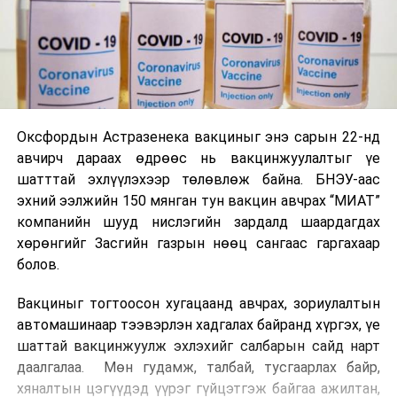
Оксфордын Астразенека вакциныг энэ сарын 22-нд
авчирч дараах өдрөөс нь вакцинжуулалтыг үе
шатттай эхлүүлэхээр төлөвлөж байна. БНЭУ-аас
эхний ээлжийн 150 мянган тун вакцин авчрах “МИАТ”
компанийн шууд нислэгийн зардалд шаардагдах
хөрөнгийг Засгийн газрын нөөц сангаас гаргахаар
болов.
Вакциныг тогтоосон хугацаанд авчрах, зориулалтын
автомашинаар тээвэрлэн хадгалах байранд хүргэх, үе
шаттай вакцинжуулж эхлэхийг салбарын сайд нарт
даалгалаа. Мөн гудамж, талбай, тусгаарлах байр,
хяналтын цэгүүдэд үүрэг гүйцэтгэж байгаа ажилтан,