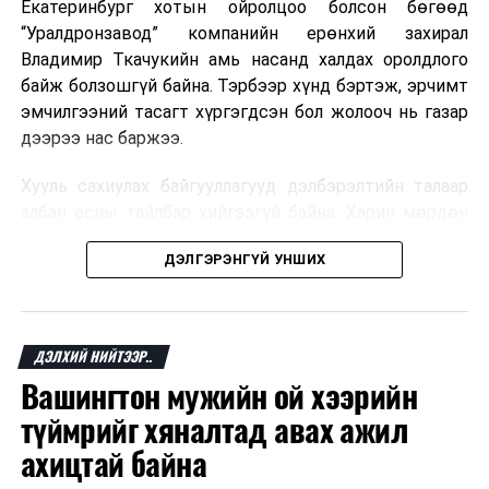
Екатеринбург хотын ойролцоо болсон бөгөөд
“Уралдронзавод” компанийн ерөнхий захирал
Владимир Ткачукийн амь насанд халдах оролдлого
байж болзошгүй байна. Тэрбээр хүнд бэртэж, эрчимт
эмчилгээний тасагт хүргэгдсэн бол жолооч нь газар
дээрээ нас баржээ.
Хууль сахиулах байгууллагууд дэлбэрэлтийн талаар
албан ёсны тайлбар хийгээгүй байна. Харин мөрдөн
шалгах байгууллага олон нийтэд аюултай аргаар
ДЭЛГЭРЭНГҮЙ УНШИХ
хүний амь насанд халдахыг завдсан гэх үндэслэлээр
эрүүгийн хэрэг үүсгэсэн талаар эх сурвалж
мэдээлжээ.
ДЭЛХИЙ НИЙТЭЭР..
“Уралдронзавод” компани 2023 онд Екатеринбург
Вашингтон мужийн ой хээрийн
хотод байгуулагдсан бөгөөд нисгэгчгүй нисэх
төхөөрөмж үйлдвэрлэдэг аж. Тус компанийн 2025
түймрийг хяналтад авах ажил
оны орлого 6.2 тэрбум рубль, цэвэр ашиг нь 1.9
ахицтай байна
тэрбум рубльд хүрсэн гэж РБК мэдээлсэн байна.