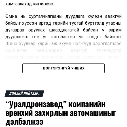
хамгаалахад чиглэжээ.
Өмнө нь сурталчилгааны дуудлага хүлээн авахгүй
байхыг хүссэн иргэд төрийн тусгай бүртгэлд утасны
дугаараа оруулах шаардлагатай байсан ч зарим
дуудлагын төв уг жагсаалтыг үл тоодог байжээ.
Шинэ хуулиар харин аж ахуйн нэгжүүд хэрэглэгчээс
урьдчилан зөвшөөрөл аваагүй тохиолдолд
сурталчилгааны зорилгоор утсаар холбогдох эрхгүй
болно. Иргэн өгсөн зөвшөөрлөө хүссэн үедээ цуцлах
ДЭЛГЭРЭНГҮЙ УНШИХ
боломжтой.
Францын эрх баригчдын тооцоолсноор тус улсын
иргэдийн дөрөвний гурав орчим нь долоо хоног бүр
ДЭЛХИЙ НИЙТЭЭР..
дор хаяж нэг удаа хүсээгүй сурталчилгааны дуудлага
“Уралдронзавод” компанийн
хүлээн авдаг бөгөөд олон хүн үүнээс ч олон
ерөнхий захирлын автомашиныг
дуудлагад өртдөг байна. Хэрэглэгчийн эрхийг
хамгаалах 11 байгууллага 2024 онд хамтран
дэлбэлжээ
шаардлага гаргаж, суурин болон гар утас руу ирдэг