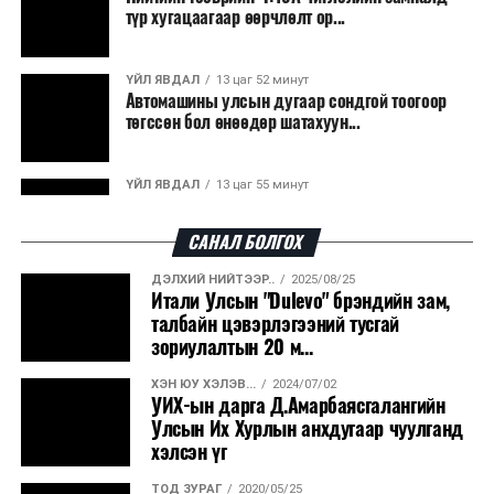
түр хугацаагаар өөрчлөлт ор...
ҮЙЛ ЯВДАЛ
13 цаг 52 минут
Автомашины улсын дугаар сондгой тоогоор
төгссөн бол өнөөдөр шатахуун...
ҮЙЛ ЯВДАЛ
13 цаг 55 минут
Улаанбаатарт өдөртөө 30 хэм дулаан
САНАЛ БОЛГОХ
ДЭЛХИЙ НИЙТЭЭР..
2025/08/25
ДЭЛХИЙ НИЙТЭЭР..
2026/08/06
Итали Улсын "Dulevo" брэндийн зам,
“Уралдронзавод” компанийн ерөнхий
талбайн цэвэрлэгээний тусгай
захирлын автомашиныг дэлбэлжээ...
зориулалтын 20 м...
ХЭН ЮУ ХЭЛЭВ...
2024/07/02
ҮЙЛ ЯВДАЛ
2026/08/06
УИХ-ын дарга Д.Амарбаясгалангийн
Сүхбаатар боомтоор тав хоногт 10 мянга гаруй
Улсын Их Хурлын анхдугаар чуулганд
тонн АИ-92 автобензин и...
хэлсэн үг
ТОД ЗУРАГ
2020/05/25