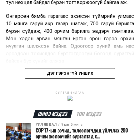
тул нөхцөл байдал бүрэн тогтворжоогүй байгаа аж.
Өнгөрсөн бямба гарагаас эхэлсэн түймрийн улмаас
10 мянга гаруй акр газар шатаж, 700 гаруй барилга
бүрэн сүйдэж, 400 орчим барилга эвдэрч гэмтжээ.
Мөн хэдэн арван мянган иргэн орон гэрээ орхин
нүүлгэн шилжсэн байна. Одоогоор хүний амь нас
эрсэдсэн тохиолдол бүртгэгдээгүй бөгөөд сураггүй
байсан бүх хүнийг олжээ.
ДЭЛГЭРЭНГҮЙ УНШИХ
Албаныхны мэдээлснээр түймрийн нэг голомтыг
санаатайгаар тавьсан байж болзошгүй хэрэгт 37
настай Аарон Фариначчиг баривчилж, галдан
СУРТАЛЧИЛГАА
шатаасан гэх үндэслэлээр эрүүгийн хэрэг үүсгэн
шалгаж байна. Харин бусад хоёр түймрийн
шалтгааныг үргэлжлүүлэн тогтоож байгаа бөгөөд
ШИНЭ МЭДЭЭ
ТОП МЭДЭЭ
аянгын улмаас үүсээгүй гэж үзэж байгаа аж.
ҮЙЛ ЯВДАЛ
9 цаг 5 минут
COP17-ын зочид, төлөөлөгчдөд үйлчлэх 250
Одоогоор АНУ даяар 13 мужид 90 гаруй томоохон ой,
орчим жолоочийг сургалтад х...