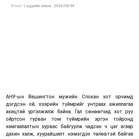
Огноо:
1 өдрийн өмнө
,
2026/08/06
Одоогоор дэлбэрэлтийн шалтгаан, хэрэгт холбоотой
этгээдүүдийн талаар дэлгэрэнгүй мэдээлэл гараагүй
байна.
АНУ-ын Вашингтон мужийн Спокан хот орчимд
дэгдсэн ой, хээрийн түймрийг унтраах ажиллагаа
ахицтай үргэлжилж байна. Гал сөнөөгчид хот руу
ойртсон гурван том түймрийн эргэн тойронд
хамгаалалтын зурвас байгуулж чадсан ч цаг агаар
дахин халж, хуурайшилт нэмэгдэх төлөвтэй байгаа