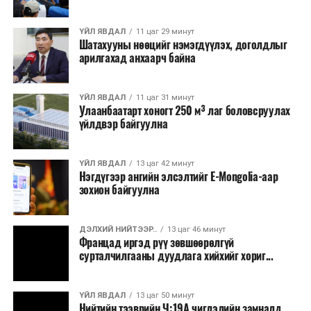
хээрийн түймэр идэвхтэй үргэлжилж байгаагийн
талаас илүү нь Орегон болон Вашингтон мужид
ҮЙЛ ЯВДАЛ
11 цаг 29 минут
бүртгэгдсэн байна. Цаг уурын байгууллагууд ойрын
Шатахууны нөөцийг нэмэгдүүлэх, доголдлыг
өдрүүдэд агаарын температур дахин огцом
арилгахад анхаарч байна
нэмэгдэж, хуурайшилт эрчимжих төлөвтэй байгааг
анхааруулсан бөгөөд энэ нь гал унтраах ажиллагаанд
ҮЙЛ ЯВДАЛ
11 цаг 31 минут
шинэ сорилт учруулж болзошгүйг онцолжээ.
Улаанбаатарт хоногт 250 м³ лаг боловсруулах
үйлдвэр байгуулна
ҮЙЛ ЯВДАЛ
13 цаг 42 минут
Нэгдүгээр ангийн элсэлтийг E-Mongolia-аар
зохион байгуулна
ДЭЛХИЙ НИЙТЭЭР..
13 цаг 46 минут
Францад иргэд рүү зөвшөөрөлгүй
сурталчилгааны дуудлага хийхийг хориг...
ҮЙЛ ЯВДАЛ
13 цаг 50 минут
Нийтийн тээврийн Ч:19А чиглэлийн замналд