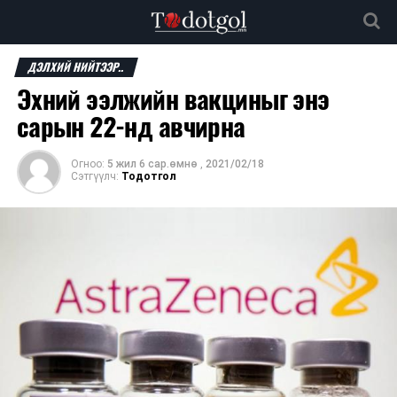
ДЭЛХИЙ НИЙТЭЭР..
Эхний ээлжийн вакциныг энэ
сарын 22-нд авчирна
Огноо:
5 жил 6 сар.өмнө
,
2021/02/18
Сэтгүүлч:
Тодотгол