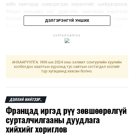
алба хаагчдад шаардагдах хөрөнгийг шийдвэрлэж,
Улсын нөөцөөс нэг удаагийн хамгаалах хэрэгсэл,
бээлий, амны хаалт, ариутгал, халдваргүйтгэлийн
ДЭЛГЭРЭНГҮЙ УНШИХ
бодис зэргийг хэрэгцээт газруудад өгөхөөр болов.
СУРТАЛЧИЛГАА
ДАРААХ МЭДЭЭ
Төрийн болон орон нутгийн өмчит байгууллагуудыг
хэмнэлтийн горимд шилжүүллээ
АНХААРУУЛГА: УИХ-ын 2024 оны ээлжит сонгуулийн хуулийн
ӨМНӨХ МЭДЭЭ
холбогдох заалтын хүрээнд тус сайтын сэтгэгдэл хэсгийг
Сөүлээс тусгай үүргийн нислэгээр явах иргэдийн
түр хугацаанд хаасан болно.
анхааралд!
ДЭЛХИЙ НИЙТЭЭР..
Францад иргэд рүү зөвшөөрөлгүй
сурталчилгааны дуудлага
хийхийг хориглов