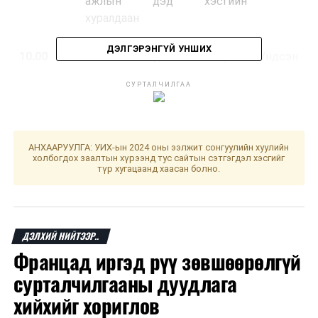
ажлын дэд хэсгийн
хуралдаан
ДЭЛГЭРЭНГҮЙ УНШИХ
10.00
Байгалийн ургамлын тухай
“Үндсэн
хуулийн шинэчилсэн
хууль”
СУРТАЛЧИЛГАА
найруулгын төсөл болон хамт
танхим
өргөн мэдүүлсэн хуулийн
төслүүдийг хэлэлцүүлэгт
бэлтгэх үүрэг бүхий Байгаль,
АНХААРУУЛГА: УИХ-ын 2024 оны ээлжит сонгуулийн хуулийн
орчин, хүнс, хөдөө аж ахуйн
холбогдох заалтын хүрээнд тус сайтын сэтгэгдэл хэсгийг
түр хугацаанд хаасан болно.
байнгын хорооны ажлын дэд
хэсгийн хуралдаан
11.00
Хүмүүнлэг боловсролыг
“Их
ДЭЛХИЙ НИЙТЭЭР..
дэмжих тухай хуулийн
засаг”
Францад иргэд рүү зөвшөөрөлгүй
төслийг хэлэлцүүлэгт
танхим
сурталчилгааны дуудлага
бэлтгэх үүрэг бүхий
хийхийг хориглов
Боловсрол, соёл, шинжлэх
ухаан, спортын байнгын