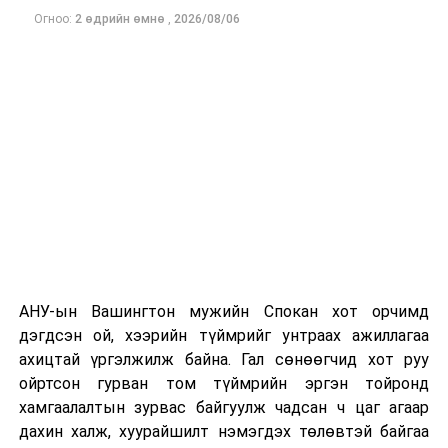
Огноо:
2 өдрийн өмнө
,
2026/08/06
Одоогоор дэлбэрэлтийн шалтгаан, хэрэгт холбоотой
этгээдүүдийн талаар дэлгэрэнгүй мэдээлэл гараагүй
байна.
АНУ-ын Вашингтон мужийн Спокан хот орчимд
дэгдсэн ой, хээрийн түймрийг унтраах ажиллагаа
ахицтай үргэлжилж байна. Гал сөнөөгчид хот руу
ойртсон гурван том түймрийн эргэн тойронд
хамгаалалтын зурвас байгуулж чадсан ч цаг агаар
дахин халж, хуурайшилт нэмэгдэх төлөвтэй байгаа