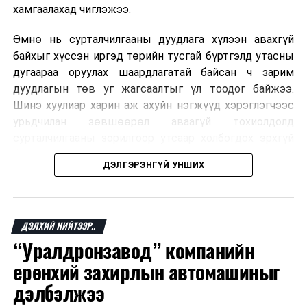
хамгаалахад чиглэжээ.
Өмнө нь сурталчилгааны дуудлага хүлээн авахгүй
байхыг хүссэн иргэд төрийн тусгай бүртгэлд утасны
дугаараа оруулах шаардлагатай байсан ч зарим
дуудлагын төв уг жагсаалтыг үл тоодог байжээ.
Шинэ хуулиар харин аж ахуйн нэгжүүд хэрэглэгчээс
урьдчилан зөвшөөрөл аваагүй тохиолдолд
сурталчилгааны зорилгоор утсаар холбогдох эрхгүй
болно. Иргэн өгсөн зөвшөөрлөө хүссэн үедээ цуцлах
ДЭЛГЭРЭНГҮЙ УНШИХ
боломжтой.
Францын эрх баригчдын тооцоолсноор тус улсын
иргэдийн дөрөвний гурав орчим нь долоо хоног бүр
ДЭЛХИЙ НИЙТЭЭР..
дор хаяж нэг удаа хүсээгүй сурталчилгааны дуудлага
“Уралдронзавод” компанийн
хүлээн авдаг бөгөөд олон хүн үүнээс ч олон
ерөнхий захирлын автомашиныг
дуудлагад өртдөг байна. Хэрэглэгчийн эрхийг
хамгаалах 11 байгууллага 2024 онд хамтран
дэлбэлжээ
шаардлага гаргаж, суурин болон гар утас руу ирдэг