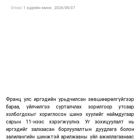
хорооны ажлын дэд хэсгийн
Огноо:
1 өдрийн өмнө
,
2026/08/07
хуралдаан
14.00
Судалгааны Их сургуулийн
“Их
эрх зүйн байдлын тухай
засаг”
хуулийн төслийг
танхим
хэлэлцүүлэгт бэлтгэх үүрэг
бүхий Боловсрол, соёл,
шинжлэх ухаан, спортын
байнгын хорооны ажлын дэд
хэсгийн хуралдаан
Франц улс иргэдийн урьдчилсан зөвшөөрөлгүйгээр
ДАРААХ МЭДЭЭ
бараа, үйлчилгээ сурталчлах зорилгоор утсаар
Улаанбаатарт өдөртөө 7 хэм дулаан
холбогдохыг хориглосон шинэ хуулийг наймдугаар
ӨМНӨХ МЭДЭЭ
сарын 11-нээс хэрэгжүүлнэ. Уг зохицуулалт нь
Үс шинээр үргээлгэх буюу засуулбал эрхтэн хурц
иргэдийг залхаасан борлуулалтын дуудлага болон
болно
залилангийн шинжтэй арилжааны үйл ажиллагаанаас