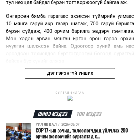
тул нөхцөл байдал бүрэн тогтворжоогүй байгаа аж.
Өнгөрсөн бямба гарагаас эхэлсэн түймрийн улмаас
10 мянга гаруй акр газар шатаж, 700 гаруй барилга
бүрэн сүйдэж, 400 орчим барилга эвдэрч гэмтжээ.
Мөн хэдэн арван мянган иргэн орон гэрээ орхин
нүүлгэн шилжсэн байна. Одоогоор хүний амь нас
эрсэдсэн тохиолдол бүртгэгдээгүй бөгөөд сураггүй
байсан бүх хүнийг олжээ.
ДЭЛГЭРЭНГҮЙ УНШИХ
Албаныхны мэдээлснээр түймрийн нэг голомтыг
санаатайгаар тавьсан байж болзошгүй хэрэгт 37
настай Аарон Фариначчиг баривчилж, галдан
СУРТАЛЧИЛГАА
шатаасан гэх үндэслэлээр эрүүгийн хэрэг үүсгэн
шалгаж байна. Харин бусад хоёр түймрийн
шалтгааныг үргэлжлүүлэн тогтоож байгаа бөгөөд
ШИНЭ МЭДЭЭ
ТОП МЭДЭЭ
аянгын улмаас үүсээгүй гэж үзэж байгаа аж.
ҮЙЛ ЯВДАЛ
2026/08/07
COP17-ын зочид, төлөөлөгчдөд үйлчлэх 250
Одоогоор АНУ даяар 13 мужид 90 гаруй томоохон ой,
орчим жолоочийг сургалтад х...