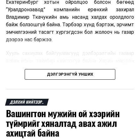
Екатеринбург хотын ойролцоо болсон бөгөөд
“Уралдронзавод” компанийн ерөнхий захирал
Владимир Ткачукийн амь насанд халдах оролдлого
байж болзошгүй байна. Тэрбээр хүнд бэртэж, эрчимт
эмчилгээний тасагт хүргэгдсэн бол жолооч нь газар
дээрээ нас баржээ.
Хууль сахиулах байгууллагууд дэлбэрэлтийн талаар
албан ёсны тайлбар хийгээгүй байна. Харин мөрдөн
шалгах байгууллага олон нийтэд аюултай аргаар
ДЭЛГЭРЭНГҮЙ УНШИХ
хүний амь насанд халдахыг завдсан гэх үндэслэлээр
эрүүгийн хэрэг үүсгэсэн талаар эх сурвалж
мэдээлжээ.
ДЭЛХИЙ НИЙТЭЭР..
“Уралдронзавод” компани 2023 онд Екатеринбург
Вашингтон мужийн ой хээрийн
хотод байгуулагдсан бөгөөд нисгэгчгүй нисэх
төхөөрөмж үйлдвэрлэдэг аж. Тус компанийн 2025
түймрийг хяналтад авах ажил
оны орлого 6.2 тэрбум рубль, цэвэр ашиг нь 1.9
ахицтай байна
тэрбум рубльд хүрсэн гэж РБК мэдээлсэн байна.