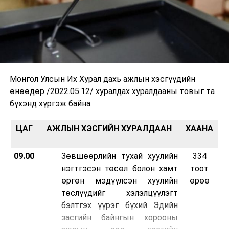
Монгол Улсын Их Хурал дахь ажлын хэсгүүдийн
өнөөдөр /2022.05.12/ хуралдах хуралдааны товыг та
бүхэнд хүргэж байна.
ЦАГ
АЖЛЫН ХЭСГИЙН ХУРАЛДААН
ХААНА
09.00
Зөвшөөрлийн тухай хуулийн
334
нэгтгэсэн төсөл болон хамт
тоот
өргөн мэдүүлсэн хуулийн
өрөө
төслүүдийг хэлэлцүүлэгт
бэлтгэх үүрэг бүхий Эдийн
засгийн байнгын хорооны