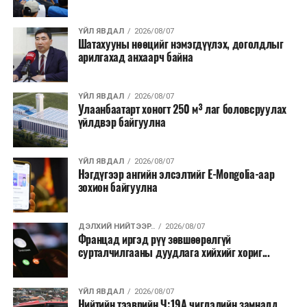
хээрийн түймэр идэвхтэй үргэлжилж байгаагийн
талаас илүү нь Орегон болон Вашингтон мужид
ҮЙЛ ЯВДАЛ
2026/08/07
бүртгэгдсэн байна. Цаг уурын байгууллагууд ойрын
Шатахууны нөөцийг нэмэгдүүлэх, доголдлыг
өдрүүдэд агаарын температур дахин огцом
арилгахад анхаарч байна
нэмэгдэж, хуурайшилт эрчимжих төлөвтэй байгааг
анхааруулсан бөгөөд энэ нь гал унтраах ажиллагаанд
ҮЙЛ ЯВДАЛ
2026/08/07
шинэ сорилт учруулж болзошгүйг онцолжээ.
Улаанбаатарт хоногт 250 м³ лаг боловсруулах
үйлдвэр байгуулна
ҮЙЛ ЯВДАЛ
2026/08/07
Нэгдүгээр ангийн элсэлтийг E-Mongolia-аар
зохион байгуулна
ДЭЛХИЙ НИЙТЭЭР..
2026/08/07
Францад иргэд рүү зөвшөөрөлгүй
сурталчилгааны дуудлага хийхийг хориг...
ҮЙЛ ЯВДАЛ
2026/08/07
Нийтийн тээврийн Ч:19А чиглэлийн замналд