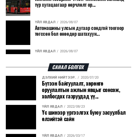
түр хугацаагаар өөрчлөлт ор...
ҮЙЛ ЯВДАЛ
2026/08/07
Автомашины улсын дугаар сондгой тоогоор
төгссөн бол өнөөдөр шатахуун...
ҮЙЛ ЯВДАЛ
2026/08/07
Улаанбаатарт өдөртөө 30 хэм дулаан
САНАЛ БОЛГОХ
ДЭЛХИЙ НИЙТЭЭР..
2020/07/20
ДЭЛХИЙ НИЙТЭЭР..
2026/08/06
Бүтээн байгуулалт, хөрөнгө
“Уралдронзавод” компанийн ерөнхий
оруулалтын ажлын явцыг сонсож,
захирлын автомашиныг дэлбэлжээ...
холбогдох газруудад үү...
ҮЙЛ ЯВДАЛ
2022/08/23
ҮЙЛ ЯВДАЛ
2026/08/06
Үс шинээр үргээлгэх буюу засуулбал
Сүхбаатар боомтоор тав хоногт 10 мянга гаруй
өлзийтэй сайн
тонн АИ-92 автобензин и...
ҮЙЛ ЯВДАЛ
2026/03/17