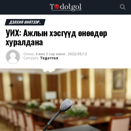
ДЭЛХИЙ НИЙТЭЭР..
УИХ: Ажлын хэсгүүд өнөөдөр
хуралдана
Огноо:
4 жил 3 сар.өмнө
,
2022/05/12
Сэтгүүлч:
Тодотгол