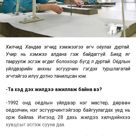
Хилчид Хандаа эгчид хэмжээгээ өгч оёулах дуртай.
Учир нь хэмжээ алдана гэж байдаггүй. Биед яг
тааруулж эсгэж өгдөг болохоор бүгд л дуртай. Оёдлын
үйлдвэрийн анхны эсгүүрчин гэгдэх туршлагатай
эгчтэйгээ илүү дотно танилцсан юм.
-Та хэд дэх жилдээ ажиллаж байна вэ?
-1992 онд оёдлын үйлдвэр нэг мастер, дөрвөн
оёдолчин, нэг эсгүүрчинтэйгээр байгуулагдах үед нь
орж байлаа. Ингээд 28 дахь жилдээ хилчдийнхээ
хувцсыг эсгэж сууна даа.