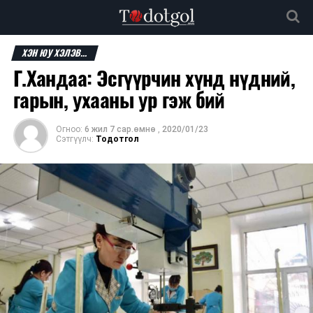
ХЭН ЮУ ХЭЛЭВ...
Г.Хандаа: Эсгүүрчин хүнд нүдний,
гарын, ухааны ур гэж бий
Огноо:
6 жил 7 сар.өмнө
,
2020/01/23
Сэтгүүлч:
Тодотгол