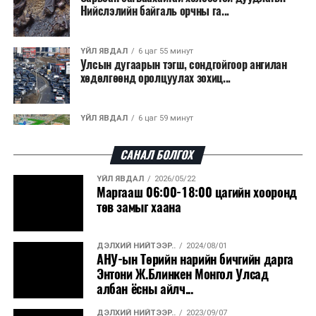
зарласан. Засгийн газар үнийн өсөлтийн эсрэг, дэлхий
Нийслэлийн байгаль орчны га...
шуурхай нэвтрүүлэх, тээвэрлэх, буулгах, гадаад
дахины нөхцөл байдлаас хамаарч эх орондоо үүсэх
вагонцистерний ашиглалтын төлбөр, хураамжийг
сөрөг нөлөөг даван туулахын төлөө бүх шатандаа
хөнгөвчлөх, шаардлага хангасан зөвшөөрлийн
ҮЙЛ ЯВДАЛ
6 цаг 55 минут
хичээн ажиллаж байна хэмээв.
Улсын дугаарын тэгш, сондгойгоор ангилан
хүсэлтийг түргэн шийдвэрлэх, шатахууны
хөдөлгөөнд оролцуулах зохиц...
нийлүүлэлтийн тогтвортой байдлыг хангахыг
холбогдох сайд нарт үүрэг болголоо.
ҮЙЛ ЯВДАЛ
6 цаг 59 минут
Нарантуул, Дүнжингарав, Шинэ 100 айл
худалдааны төвүүдийн авто зогсо...
САНАЛ БОЛГОХ
ҮЙЛ ЯВДАЛ
2026/05/22
ҮЙЛ ЯВДАЛ
7 цаг 3 минут
Маргааш 06:00-18:00 цагийн хооронд
КОП17-д ажиллах онцгой байдлын
төв замыг хаана
бүрэлдэхүүн хамтарсан дадлага сургуул...
ДЭЛХИЙ НИЙТЭЭР..
2024/08/01
ҮЙЛ ЯВДАЛ
7 цаг 10 минут
АНУ-ын Төрийн нарийн бичгийн дарга
Улаанбаатарт өдөртөө 20 хэм дулаан
Энтони Ж.Блинкен Монгол Улсад
албан ёсны айлч...
ДЭЛХИЙ НИЙТЭЭР..
2023/09/07