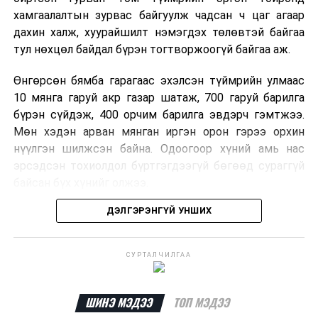
хамгаалалтын зурвас байгуулж чадсан ч цаг агаар
дахин халж, хуурайшилт нэмэгдэх төлөвтэй байгаа
тул нөхцөл байдал бүрэн тогтворжоогүй байгаа аж.
Өнгөрсөн бямба гарагаас эхэлсэн түймрийн улмаас
10 мянга гаруй акр газар шатаж, 700 гаруй барилга
бүрэн сүйдэж, 400 орчим барилга эвдэрч гэмтжээ.
Мөн хэдэн арван мянган иргэн орон гэрээ орхин
нүүлгэн шилжсэн байна. Одоогоор хүний амь нас
эрсэдсэн тохиолдол бүртгэгдээгүй бөгөөд сураггүй
байсан бүх хүнийг олжээ.
ДЭЛГЭРЭНГҮЙ УНШИХ
Албаныхны мэдээлснээр түймрийн нэг голомтыг
санаатайгаар тавьсан байж болзошгүй хэрэгт 37
настай Аарон Фариначчиг баривчилж, галдан
СУРТАЛЧИЛГАА
шатаасан гэх үндэслэлээр эрүүгийн хэрэг үүсгэн
шалгаж байна. Харин бусад хоёр түймрийн
шалтгааныг үргэлжлүүлэн тогтоож байгаа бөгөөд
ШИНЭ МЭДЭЭ
ТОП МЭДЭЭ
аянгын улмаас үүсээгүй гэж үзэж байгаа аж.