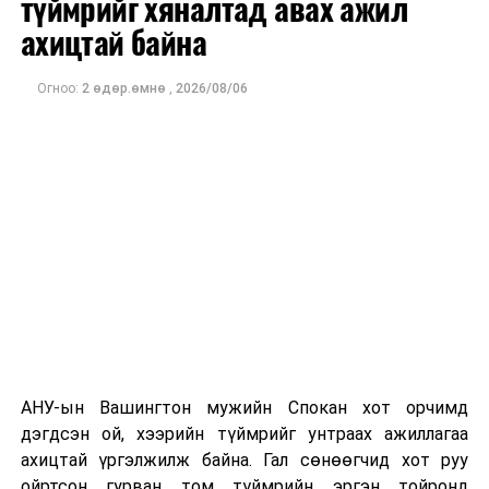
түймрийг хяналтад авах ажил
оны орлого 6.2 тэрбум рубль, цэвэр ашиг нь 1.9
ахицтай байна
тэрбум рубльд хүрсэн гэж РБК мэдээлсэн байна.
Огноо:
2 өдөр.өмнө
,
2026/08/06
Одоогоор дэлбэрэлтийн шалтгаан, хэрэгт холбоотой
этгээдүүдийн талаар дэлгэрэнгүй мэдээлэл гараагүй
байна.
АНУ-ын Вашингтон мужийн Спокан хот орчимд
дэгдсэн ой, хээрийн түймрийг унтраах ажиллагаа
ахицтай үргэлжилж байна. Гал сөнөөгчид хот руу
ойртсон гурван том түймрийн эргэн тойронд