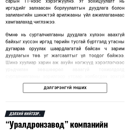
сарын 11-нээс хэрэгжүүлнэ. Уг зохицуулалт нь
саналтай байгаагаа хэллээ
гэж Гэр бүл, хөдөлмөр,
иргэдийг залхаасан борлуулалтын дуудлага болон
нийгмийн хамгааллын яамнаас мэдээллээ.
залилангийн шинжтэй арилжааны үйл ажиллагаанаас
хамгаалахад чиглэжээ.
Өмнө нь сурталчилгааны дуудлага хүлээн авахгүй
ДАРААХ МЭДЭЭ
байхыг хүссэн иргэд төрийн тусгай бүртгэлд утасны
Авлигатай тэмцэх газрын ажлын хэсэг Ховд аймагт
дугаараа оруулах шаардлагатай байсан ч зарим
ажиллав
дуудлагын төв уг жагсаалтыг үл тоодог байжээ.
ӨМНӨХ МЭДЭЭ
Шинэ хуулиар харин аж ахуйн нэгжүүд хэрэглэгчээс
ХЗБХ: Байнгын хорооны тогтоолын төслийг баталлаа
урьдчилан зөвшөөрөл аваагүй тохиолдолд
сурталчилгааны зорилгоор утсаар холбогдох эрхгүй
болно. Иргэн өгсөн зөвшөөрлөө хүссэн үедээ цуцлах
ДЭЛГЭРЭНГҮЙ УНШИХ
боломжтой.
Францын эрх баригчдын тооцоолсноор тус улсын
иргэдийн дөрөвний гурав орчим нь долоо хоног бүр
ДЭЛХИЙ НИЙТЭЭР..
дор хаяж нэг удаа хүсээгүй сурталчилгааны дуудлага
“Уралдронзавод” компанийн
хүлээн авдаг бөгөөд олон хүн үүнээс ч олон