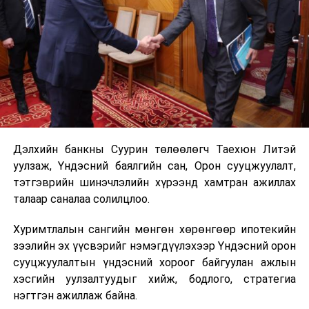
Дэлхийн банкны Суурин төлөөлөгч Таехюн Литэй
уулзаж, Үндэсний баялгийн сан, Орон сууцжуулалт,
тэтгэврийн шинэчлэлийн хүрээнд хамтран ажиллах
талаар саналаа солилцлоо.
Хуримтлалын сангийн мөнгөн хөрөнгөөр ипотекийн
зээлийн эх үүсвэрийг нэмэгдүүлэхээр Үндэсний орон
сууцжуулалтын үндэсний хороог байгуулан ажлын
хэсгийн уулзалтуудыг хийж, бодлого, стратегиа
нэгтгэн ажиллаж байна.