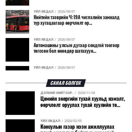
ҮЙЛ ЯВДАЛ
2026/08/07
Нийтийн тээврийн Ч:19А чиглэлийн замналд
түр хугацаагаар өөрчлөлт ор...
ҮЙЛ ЯВДАЛ
2026/08/07
Автомашины улсын дугаар сондгой тоогоор
төгссөн бол өнөөдөр шатахуун...
ҮЙЛ ЯВДАЛ
2026/08/07
Улаанбаатарт өдөртөө 30 хэм дулаан
САНАЛ БОЛГОХ
ДЭЛХИЙ НИЙТЭЭР..
2024/11/04
ДЭЛХИЙ НИЙТЭЭР..
2026/08/06
Цөмийн энергийн тухай хуульд нэмэлт,
“Уралдронзавод” компанийн ерөнхий
өөрчлөлт оруулах тухай хуулийн тө...
захирлын автомашиныг дэлбэлжээ...
ҮЙЛ ЯВДАЛ
2020/02/05
ҮЙЛ ЯВДАЛ
2026/08/06
Консулын газар нээн ажиллуулах
Сүхбаатар боомтоор тав хоногт 10 мянга гаруй