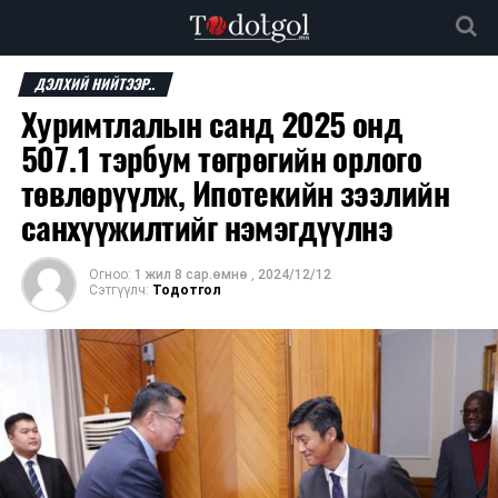
ДЭЛХИЙ НИЙТЭЭР..
Хуримтлалын санд 2025 онд
507.1 тэрбум төгрөгийн орлого
төвлөрүүлж, Ипотекийн зээлийн
санхүүжилтийг нэмэгдүүлнэ
Огноо:
1 жил 8 сар.өмнө
,
2024/12/12
Сэтгүүлч:
Тодотгол