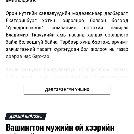
амиа алджээ.
хувь Францын зах зээлээс бүрддэг бөгөөд тус улсын
40–50 мянган ажлын байр эрсдэлд орж болзошгүйг
Орон нутгийн хэвлэлүүдийн мэдээлснээр дэлбэрэлт
Мароккогийн хөдөлмөр эрхлэлтийн сайд мэдэгджээ.
Екатеринбург хотын ойролцоо болсон бөгөөд
“Уралдронзавод” компанийн ерөнхий захирал
Владимир Ткачукийн амь насанд халдах оролдлого
байж болзошгүй байна. Тэрбээр хүнд бэртэж, эрчимт
эмчилгээний тасагт хүргэгдсэн бол жолооч нь газар
дээрээ нас баржээ.
Хууль сахиулах байгууллагууд дэлбэрэлтийн талаар
албан ёсны тайлбар хийгээгүй байна. Харин мөрдөн
шалгах байгууллага олон нийтэд аюултай аргаар
ДЭЛГЭРЭНГҮЙ УНШИХ
хүний амь насанд халдахыг завдсан гэх үндэслэлээр
эрүүгийн хэрэг үүсгэсэн талаар эх сурвалж
мэдээлжээ.
ДЭЛХИЙ НИЙТЭЭР..
“Уралдронзавод” компани 2023 онд Екатеринбург
Вашингтон мужийн ой хээрийн
хотод байгуулагдсан бөгөөд нисгэгчгүй нисэх
төхөөрөмж үйлдвэрлэдэг аж. Тус компанийн 2025