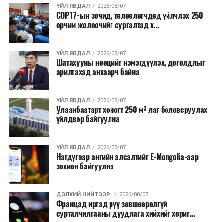
ҮЙЛ ЯВДАЛ
2026/08/07
COP17-ын зочид, төлөөлөгчдөд үйлчлэх 250
Одоогоор АНУ даяар 13 мужид 90 гаруй томоохон ой,
орчим жолоочийг сургалтад х...
хээрийн түймэр идэвхтэй үргэлжилж байгаагийн
талаас илүү нь Орегон болон Вашингтон мужид
ҮЙЛ ЯВДАЛ
2026/08/07
бүртгэгдсэн байна. Цаг уурын байгууллагууд ойрын
Шатахууны нөөцийг нэмэгдүүлэх, доголдлыг
өдрүүдэд агаарын температур дахин огцом
арилгахад анхаарч байна
нэмэгдэж, хуурайшилт эрчимжих төлөвтэй байгааг
анхааруулсан бөгөөд энэ нь гал унтраах ажиллагаанд
ҮЙЛ ЯВДАЛ
2026/08/07
шинэ сорилт учруулж болзошгүйг онцолжээ.
Улаанбаатарт хоногт 250 м³ лаг боловсруулах
үйлдвэр байгуулна
ҮЙЛ ЯВДАЛ
2026/08/07
Нэгдүгээр ангийн элсэлтийг E-Mongolia-аар
зохион байгуулна
ДЭЛХИЙ НИЙТЭЭР..
2026/08/07
Францад иргэд рүү зөвшөөрөлгүй
сурталчилгааны дуудлага хийхийг хориг...