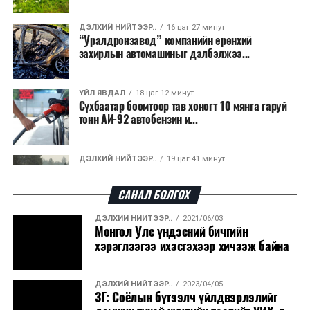
ДЭЛХИЙ НИЙТЭЭР..
16 цаг 27 минут
“Уралдронзавод” компанийн ерөнхий
захирлын автомашиныг дэлбэлжээ...
ҮЙЛ ЯВДАЛ
18 цаг 12 минут
Сүхбаатар боомтоор тав хоногт 10 мянга гаруй
тонн АИ-92 автобензин и...
ДЭЛХИЙ НИЙТЭЭР..
19 цаг 41 минут
Вашингтон мужийн ой хээрийн түймрийг
хяналтад авах ажил ахицтай байн...
САНАЛ БОЛГОХ
ДЭЛХИЙ НИЙТЭЭР..
2021/06/03
ДЭЛХИЙ НИЙТЭЭР..
20 цаг 21 минут
Монгол Улс үндэсний бичгийн
АНУ, Иран Ормузын хоолойг нээх тохиролцоонд
хэрэглээгээ ихэсгэхээр хичээж байна
ойртож байна
ДЭЛХИЙ НИЙТЭЭР..
2023/04/05
ХЭН ЮУ ХЭЛЭВ...
20 цаг 25 минут
ЗГ: Соёлын бүтээлч үйлдвэрлэлийг
АНУ-д урьдчилсан сонгуулийн дараах