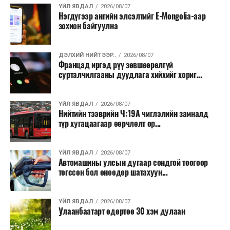
ҮЙЛ ЯВДАЛ
2026/08/07
Нэгдүгээр ангийн элсэлтийг E-Mongolia-аар
Одоогоор АНУ даяар 13 мужид 90 гаруй томоохон ой,
зохион байгуулна
хээрийн түймэр идэвхтэй үргэлжилж байгаагийн
талаас илүү нь Орегон болон Вашингтон мужид
ДЭЛХИЙ НИЙТЭЭР..
2026/08/07
бүртгэгдсэн байна. Цаг уурын байгууллагууд ойрын
Францад иргэд рүү зөвшөөрөлгүй
өдрүүдэд агаарын температур дахин огцом
сурталчилгааны дуудлага хийхийг хориг...
нэмэгдэж, хуурайшилт эрчимжих төлөвтэй байгааг
анхааруулсан бөгөөд энэ нь гал унтраах ажиллагаанд
ҮЙЛ ЯВДАЛ
2026/08/07
шинэ сорилт учруулж болзошгүйг онцолжээ.
Нийтийн тээврийн Ч:19А чиглэлийн замналд
түр хугацаагаар өөрчлөлт ор...
ҮЙЛ ЯВДАЛ
2026/08/07
Автомашины улсын дугаар сондгой тоогоор
төгссөн бол өнөөдөр шатахуун...
ҮЙЛ ЯВДАЛ
2026/08/07
Улаанбаатарт өдөртөө 30 хэм дулаан