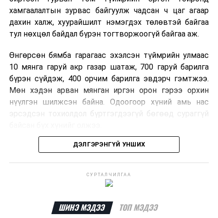
хамгаалалтын зурвас байгуулж чадсан ч цаг агаар
дахин халж, хуурайшилт нэмэгдэх төлөвтэй байгаа
тул нөхцөл байдал бүрэн тогтворжоогүй байгаа аж.
Өнгөрсөн бямба гарагаас эхэлсэн түймрийн улмаас
10 мянга гаруй акр газар шатаж, 700 гаруй барилга
бүрэн сүйдэж, 400 орчим барилга эвдэрч гэмтжээ.
Мөн хэдэн арван мянган иргэн орон гэрээ орхин
нүүлгэн шилжсэн байна. Одоогоор хүний амь нас
эрсэдсэн тохиолдол бүртгэгдээгүй бөгөөд сураггүй
байсан бүх хүнийг олжээ.
ДЭЛГЭРЭНГҮЙ УНШИХ
Албаныхны мэдээлснээр түймрийн нэг голомтыг
санаатайгаар тавьсан байж болзошгүй хэрэгт 37
настай Аарон Фариначчиг баривчилж, галдан
СУРТАЛЧИЛГАА
шатаасан гэх үндэслэлээр эрүүгийн хэрэг үүсгэн
шалгаж байна. Харин бусад хоёр түймрийн
шалтгааныг үргэлжлүүлэн тогтоож байгаа бөгөөд
ШИНЭ МЭДЭЭ
ТОП МЭДЭЭ
аянгын улмаас үүсээгүй гэж үзэж байгаа аж.