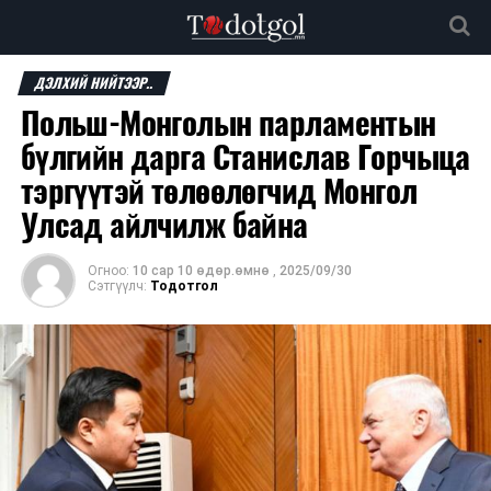
ДЭЛХИЙ НИЙТЭЭР..
Польш-Монголын парламентын
бүлгийн дарга Станислав Горчыца
тэргүүтэй төлөөлөгчид Монгол
Улсад айлчилж байна
Огноо:
10 сар 10 өдөр.өмнө
,
2025/09/30
Сэтгүүлч:
Тодотгол