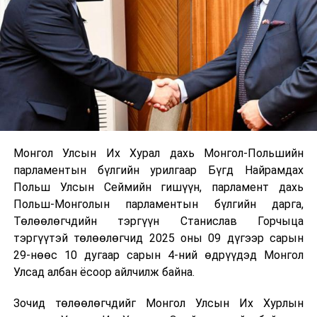
Монгол Улсын Их Хурал дахь Монгол-Польшийн
парламентын бүлгийн урилгаар Бүгд Найрамдах
Польш Улсын Сеймийн гишүүн, парламент дахь
Польш-Монголын парламентын бүлгийн дарга,
Төлөөлөгчдийн тэргүүн Станислав Горчыца
тэргүүтэй төлөөлөгчид 2025 оны 09 дүгээр сарын
29-нөөс 10 дугаар сарын 4-ний өдрүүдэд Монгол
Улсад албан ёсоор айлчилж байна.
Зочид төлөөлөгчдийг Монгол Улсын Их Хурлын