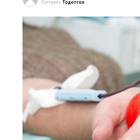
Сэтгүүлч:
Тодотгол