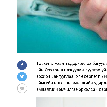
Тархины үхэл тодорхойлох багууд
ийн Эрхтэн шилжүүлэн суулгах үй
зохион байгууллаа. Уг өдөрлөгт У
аймгийн нэгдсэн эмнэлгийн удирдл
эмнэлгийн эмчилгээ эрхэлсэн дарг