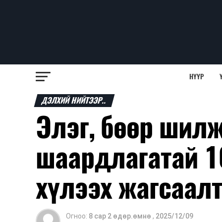
НҮҮР
ДЭЛХИЙ НИЙТЭЭР..
Элэг, бөөр шил
шаардлагатай 1
хүлээх жагсаал
Огноо:
8 сар 2 өдөр.өмнө
,
2025/12/09