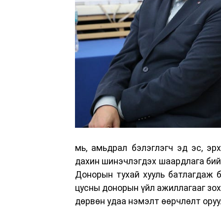
мь, амьдрал бэлэглэгч эд эс, эр
дахин шинэчлэгдэх шаардлага бий 
Донорын тухай хууль батлагдаж ба
цусны донорын үйл ажиллагааг зох
дөрвөн удаа нэмэлт өөрчлөлт оруу