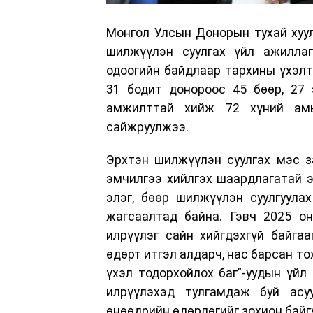
Монгол Улсын Донорын тухай хуул
шилжүүлэн суулгах үйл ажиллаг
одоогийн байдлаар тархины үхэлт
31 бодит донороос 45 бөөр, 27 
амжилттай хийж 72 хүний амь
сайжруулжээ.
Эрхтэн шилжүүлэн суулгах мэс з
эмчилгээ хийлгэх шаардлагатай 
элэг, бөөр шилжүүлэн суулгуула
жагсаалтад байна. Гэвч 2025 он
илрүүлэг сайн хийгдэхгүй байга
өдөрт итгэл алдарч, нас барсан т
үхэл тодорхойлох баг”-уудын үйл
илрүүлэхэд тулгамдаж буй асу
өнөөдрийн өдөрлөгийг зохион байг