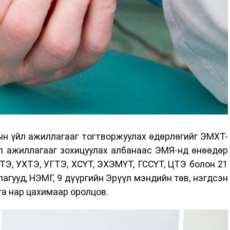
ын үйл ажиллагааг тогтворжуулах өдөрлөгийг ЭМХТ-
л ажиллагааг зохицуулах албанаас ЭМЯ-нд өнөөдөр
НТЭ, УХТЭ, УГТЭ, ХСҮТ, ЭХЭМҮТ, ГССҮТ, ЦТЭ болон 21
агууд, НЭМГ, 9 дүүргийн Эрүүл мэндийн төв, нэгдсэн
а нар цахимаар оролцов.