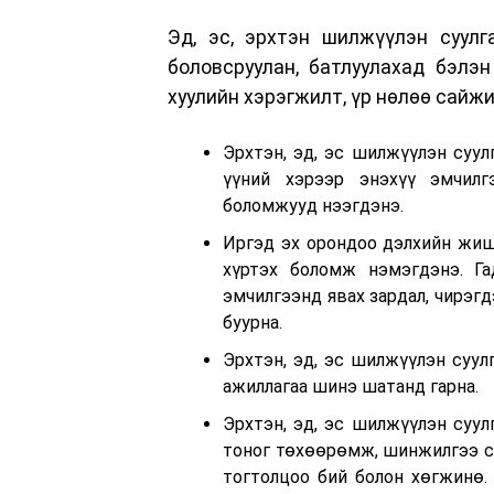
Эд, эс, эрхтэн шилжүүлэн суулг
боловсруулан, батлуулахад бэлэ
хуулийн хэрэгжилт, үр нөлөө сайжи
Эрхтэн, эд, эс шилжүүлэн суул
үүний хэрээр энэхүү эмчил
боломжууд нээгдэнэ.
Иргэд эх орондоо дэлхийн жиш
хүртэх боломж нэмэгдэнэ. Га
эмчилгээнд явах зардал, чирэг
буурна.
Эрхтэн, эд, эс шилжүүлэн суул
ажиллагаа шинэ шатанд гарна.
Эрхтэн, эд, эс шилжүүлэн суул
тоног төхөөрөмж, шинжилгээ с
тогтолцоо бий болон хөгжинө.