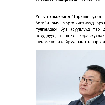
Улсын хэмжээнд “Тархины үхэл т
багийн эмч мэргэжилтнүүд эрхт
тулгамдаж буй асуудлууд тэр 
асуудлууд, цаашид хэрэгжүүл
шинэчилсэн найруулгын талаар хэ