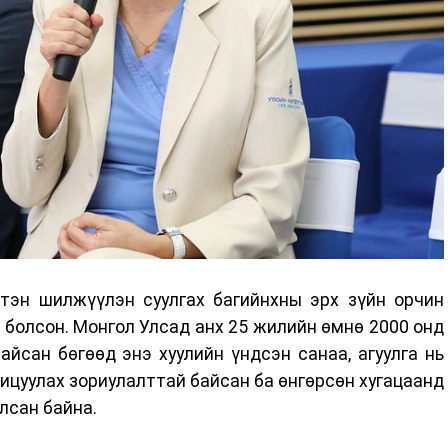
хтэн шилжүүлэн суулгах багийнхны эрх зүйн орчин
болсон. Монгол Улсад анх 25 жилийн өмнө 2000 онд
йсан бөгөөд энэ хуулийн үндсэн санаа, агуулга нь
ицуулах зориулалттай байсан ба өнгөрсөн хугацаанд
лсан байна.