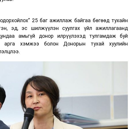
одорхойлох” 25 баг ажиллаж байгаа бөгөөд тухайн
эн, эд, эс шилжүүлэн суулгах үйл ажиллагаанд
дундаа амьгүй донор илрүүлэхэд тулгамдаж буй
эх арга хэмжээ болон Донорын тухай хуулийн
лэлцлээ.