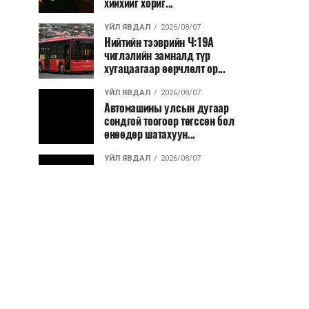
хийхийг хориг...
ҮЙЛ ЯВДАЛ
2026/08/07
Нийтийн тээврийн Ч:19А
чиглэлийн замналд түр
хугацаагаар өөрчлөлт ор...
ҮЙЛ ЯВДАЛ
2026/08/07
Автомашины улсын дугаар
сондгой тоогоор төгссөн бол
өнөөдөр шатахуун...
ҮЙЛ ЯВДАЛ
2026/08/07
Улаанбаатарт өдөртөө 30 хэм
дулаан
ДЭЛХИЙ НИЙТЭЭР..
2026/08/06
“Уралдронзавод” компанийн
ерөнхий захирлын автомашиныг
дэлбэлжээ...
ҮЙЛ ЯВДАЛ
2026/08/06
Сүхбаатар боомтоор тав хоногт 10