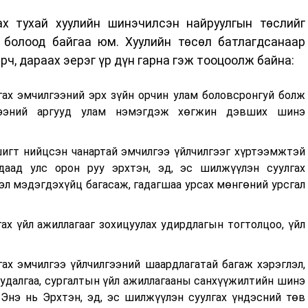
ах тухай хуулийн шинэчилсэн найруулгын төслийг
н болоод байгаа юм. Хуулийн төсөл батлагдсанаар
рч, дараах эерэг үр дүн гарна гэж тооцоолж байна:
гах эмчилгээний эрх зүйн орчин улам боловсронгуй болж
гээний аргууд улам нэмэгдэж хөгжин дэвших шинэ
игт нийцсэн чанартай эмчилгээ үйлчилгээг хүртээмжтэй
даад улс орон руу эрхтэн, эд, эс шилжүүлэн суулгах
дэл мэдэгдэхүйц багасаж, гадагшаа урсах мөнгөний урсгал
гах үйл ажиллагааг зохицуулах удирдлагын тогтолцоо, үйл
гах эмчилгээ үйлчилгээний шаардлагатай багаж хэрэглэл,
удалгаа, сургалтын үйл ажиллагааны санхүүжилтийн шинэ
 Энэ нь Эрхтэн, эд, эс шилжүүлэн суулгах үндэсний төв