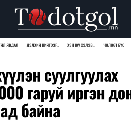
ҮЙЛ ЯВДАЛ
ДЭЛХИЙ НИЙТЭЭР..
ХЭН ЮУ ХЭЛЭВ...
ЧӨЛӨӨТ БҮС
жүүлэн суулгуулах
000 гаруй иргэн до
тад байна