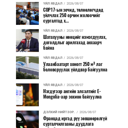
ҮЙЛ ЯВДАЛ
2026/08/07
COP17-ын зочид, төлөөлөгчдөд
үйлчлэх 250 орчим жолоочийг
сургалтад х...
ҮЙЛ ЯВДАЛ
2026/08/07
Шатахууны нөөцийг нэмэгдүүлэх,
доголдлыг арилгахад анхаарч
байна
ҮЙЛ ЯВДАЛ
2026/08/07
Улаанбаатарт хоногт 250 м³ лаг
боловсруулах үйлдвэр байгуулна
ҮЙЛ ЯВДАЛ
2026/08/07
Нэгдүгээр ангийн элсэлтийг E-
Mongolia-аар зохион байгуулна
ДЭЛХИЙ НИЙТЭЭР..
2026/08/07
Францад иргэд рүү зөвшөөрөлгүй
сурталчилгааны дуудлага