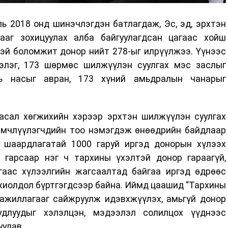
ь 2018 онд шинэчлэгдэн батлагдаж, Эс, эд, эрхтэн
ааг зохицуулах алба байгуулагдсан цагаас хойш
эй боломжит донор нийт 278-ыг илрүүлжээ. Үүнээс
элэг, 173 шөрмөс шилжүүлэн суулгах мэс заслыг
 насыг авран, 173 хүний амьдралын чанарыг
асал хөгжихийн хэрээр эрхтэн шилжүүлэн суулгах
эмчлүүлэгчдийн тоо нэмэгдэж өнөөдрийн байдлаар
х шаардлагатай 1000 гаруй иргэд донорын хүлээх
 гарсаар нэг ч тархины үхэлтэй донор гараагүй,
агаас хүлээлгийн жагсаалтад байгаа иргэд өдрөөс
охиолдол бүртгэгдсээр байна. Иймд цаашид “Тархины
 ажиллагааг сайжруулж идэвхжүүлэх, амьгүй донор
удлуудыг хэлэлцэн, мэдээлэл солилцох үүднээс
уулав.