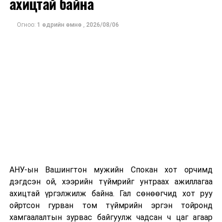
ахицтай байна
тэрбум рубльд хүрсэн гэж РБК мэдээлсэн байна.
Огноо:
1 өдрийн өмнө
,
2026/08/06
Одоогоор дэлбэрэлтийн шалтгаан, хэрэгт холбоотой
этгээдүүдийн талаар дэлгэрэнгүй мэдээлэл гараагүй
байна.
АНУ-ын Вашингтон мужийн Спокан хот орчимд
дэгдсэн ой, хээрийн түймрийг унтраах ажиллагаа
ахицтай үргэлжилж байна. Гал сөнөөгчид хот руу
ойртсон гурван том түймрийн эргэн тойронд
хамгаалалтын зурвас байгуулж чадсан ч цаг агаар