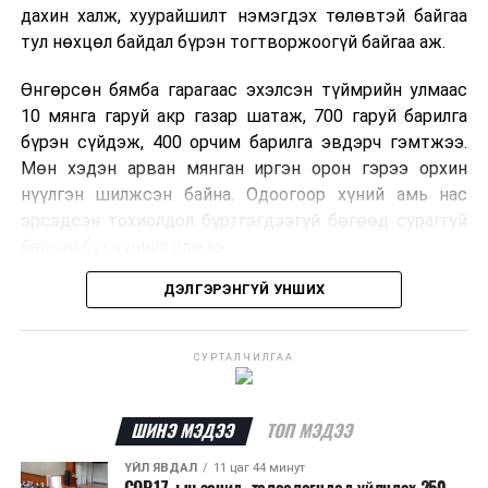
дахин халж, хуурайшилт нэмэгдэх төлөвтэй байгаа
тул нөхцөл байдал бүрэн тогтворжоогүй байгаа аж.
Өнгөрсөн бямба гарагаас эхэлсэн түймрийн улмаас
10 мянга гаруй акр газар шатаж, 700 гаруй барилга
бүрэн сүйдэж, 400 орчим барилга эвдэрч гэмтжээ.
Мөн хэдэн арван мянган иргэн орон гэрээ орхин
нүүлгэн шилжсэн байна. Одоогоор хүний амь нас
эрсэдсэн тохиолдол бүртгэгдээгүй бөгөөд сураггүй
байсан бүх хүнийг олжээ.
ДЭЛГЭРЭНГҮЙ УНШИХ
Албаныхны мэдээлснээр түймрийн нэг голомтыг
санаатайгаар тавьсан байж болзошгүй хэрэгт 37
настай Аарон Фариначчиг баривчилж, галдан
СУРТАЛЧИЛГАА
шатаасан гэх үндэслэлээр эрүүгийн хэрэг үүсгэн
шалгаж байна. Харин бусад хоёр түймрийн
шалтгааныг үргэлжлүүлэн тогтоож байгаа бөгөөд
ШИНЭ МЭДЭЭ
ТОП МЭДЭЭ
аянгын улмаас үүсээгүй гэж үзэж байгаа аж.
ҮЙЛ ЯВДАЛ
11 цаг 44 минут