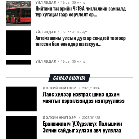
ҮЙЛ ЯВДАЛ
16 цаг 30 минут
Нийтийн тээврийн Ч:19А чиглэлийн замналд
түр хугацаагаар өөрчлөлт ор...
ҮЙЛ ЯВДАЛ
16 цаг 31 минут
Автомашины улсын дугаар сондгой тоогоор
төгссөн бол өнөөдөр шатахуун...
ҮЙЛ ЯВДАЛ
16 цаг 35 минут
Улаанбаатарт өдөртөө 30 хэм дулаан
САНАЛ БОЛГОХ
ДЭЛХИЙ НИЙТЭЭР..
2025/10/06
ДЭЛХИЙ НИЙТЭЭР..
2026/08/06
Лаос хилээр нэвтрэх шинэ цахим
“Уралдронзавод” компанийн ерөнхий
маягтыг хэрэглээндээ нэвтрүүлжээ
захирлын автомашиныг дэлбэлжээ...
ДЭЛХИЙ НИЙТЭЭР..
2025/01/28
ҮЙЛ ЯВДАЛ
2026/08/06
Ерөнхийлөгч У.Хүрэлсүх Польшийн
Сүхбаатар боомтоор тав хоногт 10 мянга гаруй
Элчин сайдыг хүлээн авч уулзлаа
тонн АИ-92 автобензин и...