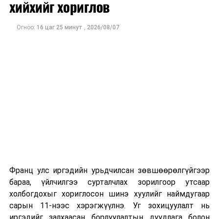
хийхийг хориглов
Тамгын газар, Парис хот, Парист төвтэй олон улсын
байгууллагууд, гадаад улс орнуудын Элчин сайдын
Огноо:
16 цаг 25 минут
,
2026/08/07
яамд, ЮНЕСКО-ийн дэргэд суугаа Байнгын
төлөөлөгчийн газрууд, Европ тивд ажиллаж, амьдарч
буй монгол иргэдийн төлөөллөөс бүрдсэн нийт 1200
орчим зочин, төлөөлөгч оролцлоо.
ДАРААХ МЭДЭЭ
УИХ-ын дарга Г.Занданшатар хүүхдийн эрхийн
зөрчилд онцгойлон анхаарахыг санууллаа
ӨМНӨХ МЭДЭЭ
Нийт шүүгчийн хуралдаан боллоо
Франц улс иргэдийн урьдчилсан зөвшөөрөлгүйгээр
бараа, үйлчилгээ сурталчлах зорилгоор утсаар
холбогдохыг хориглосон шинэ хуулийг наймдугаар
сарын 11-нээс хэрэгжүүлнэ. Уг зохицуулалт нь
иргэдийг залхаасан борлуулалтын дуудлага болон