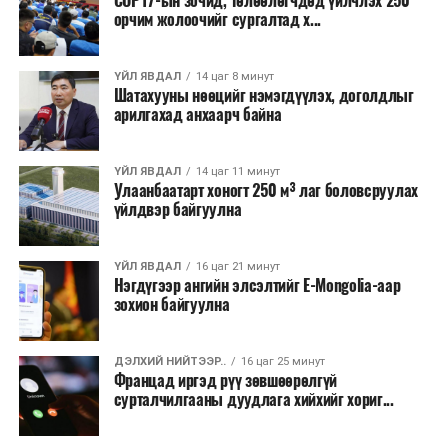
COP17-ын зочид, төлөөлөгчдөд үйлчлэх 250
Одоогоор АНУ даяар 13 мужид 90 гаруй томоохон ой,
орчим жолоочийг сургалтад х...
хээрийн түймэр идэвхтэй үргэлжилж байгаагийн
талаас илүү нь Орегон болон Вашингтон мужид
ҮЙЛ ЯВДАЛ
14 цаг 8 минут
бүртгэгдсэн байна. Цаг уурын байгууллагууд ойрын
Шатахууны нөөцийг нэмэгдүүлэх, доголдлыг
өдрүүдэд агаарын температур дахин огцом
арилгахад анхаарч байна
нэмэгдэж, хуурайшилт эрчимжих төлөвтэй байгааг
анхааруулсан бөгөөд энэ нь гал унтраах ажиллагаанд
ҮЙЛ ЯВДАЛ
14 цаг 11 минут
шинэ сорилт учруулж болзошгүйг онцолжээ.
Улаанбаатарт хоногт 250 м³ лаг боловсруулах
үйлдвэр байгуулна
ҮЙЛ ЯВДАЛ
16 цаг 21 минут
Нэгдүгээр ангийн элсэлтийг E-Mongolia-аар
зохион байгуулна
ДЭЛХИЙ НИЙТЭЭР..
16 цаг 25 минут
Францад иргэд рүү зөвшөөрөлгүй
сурталчилгааны дуудлага хийхийг хориг...