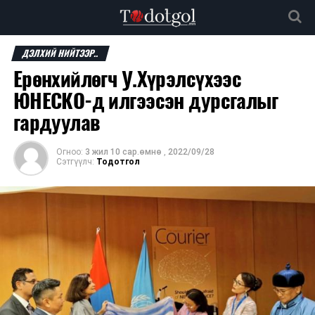
ДЭЛХИЙ НИЙТЭЭР..
Ерөнхийлөгч У.Хүрэлсүхээс
ЮНЕСКО-д илгээсэн дурсгалыг
гардуулав
Огноо:
3 жил 10 сар.өмнө
,
2022/09/28
Сэтгүүлч:
Тодотгол