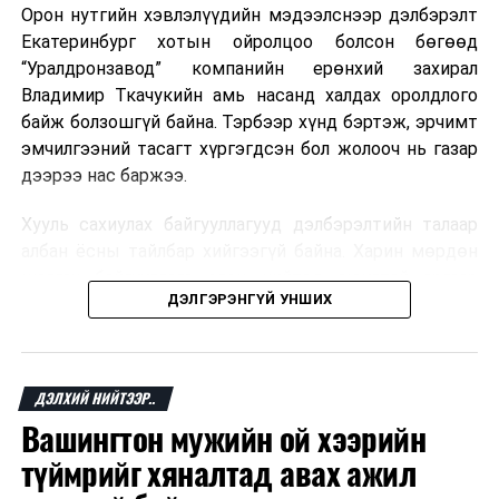
Орон нутгийн хэвлэлүүдийн мэдээлснээр дэлбэрэлт
Мароккогийн хөдөлмөр эрхлэлтийн сайд мэдэгджээ.
Екатеринбург хотын ойролцоо болсон бөгөөд
“Уралдронзавод” компанийн ерөнхий захирал
Владимир Ткачукийн амь насанд халдах оролдлого
байж болзошгүй байна. Тэрбээр хүнд бэртэж, эрчимт
эмчилгээний тасагт хүргэгдсэн бол жолооч нь газар
дээрээ нас баржээ.
Хууль сахиулах байгууллагууд дэлбэрэлтийн талаар
албан ёсны тайлбар хийгээгүй байна. Харин мөрдөн
шалгах байгууллага олон нийтэд аюултай аргаар
ДЭЛГЭРЭНГҮЙ УНШИХ
хүний амь насанд халдахыг завдсан гэх үндэслэлээр
эрүүгийн хэрэг үүсгэсэн талаар эх сурвалж
мэдээлжээ.
ДЭЛХИЙ НИЙТЭЭР..
“Уралдронзавод” компани 2023 онд Екатеринбург
Вашингтон мужийн ой хээрийн
хотод байгуулагдсан бөгөөд нисгэгчгүй нисэх
төхөөрөмж үйлдвэрлэдэг аж. Тус компанийн 2025
түймрийг хяналтад авах ажил
оны орлого 6.2 тэрбум рубль, цэвэр ашиг нь 1.9