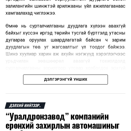
залилангийн шинжтэй арилжааны үйл ажиллагаанаас
хамгаалахад чиглэжээ.
Өмнө нь сурталчилгааны дуудлага хүлээн авахгүй
байхыг хүссэн иргэд төрийн тусгай бүртгэлд утасны
дугаараа оруулах шаардлагатай байсан ч зарим
дуудлагын төв уг жагсаалтыг үл тоодог байжээ.
Шинэ хуулиар харин аж ахуйн нэгжүүд хэрэглэгчээс
урьдчилан зөвшөөрөл аваагүй тохиолдолд
сурталчилгааны зорилгоор утсаар холбогдох эрхгүй
болно. Иргэн өгсөн зөвшөөрлөө хүссэн үедээ цуцлах
ДЭЛГЭРЭНГҮЙ УНШИХ
боломжтой.
Францын эрх баригчдын тооцоолсноор тус улсын
иргэдийн дөрөвний гурав орчим нь долоо хоног бүр
ДЭЛХИЙ НИЙТЭЭР..
дор хаяж нэг удаа хүсээгүй сурталчилгааны дуудлага
“Уралдронзавод” компанийн
хүлээн авдаг бөгөөд олон хүн үүнээс ч олон
ерөнхий захирлын автомашиныг
дуудлагад өртдөг байна. Хэрэглэгчийн эрхийг
хамгаалах 11 байгууллага 2024 онд хамтран