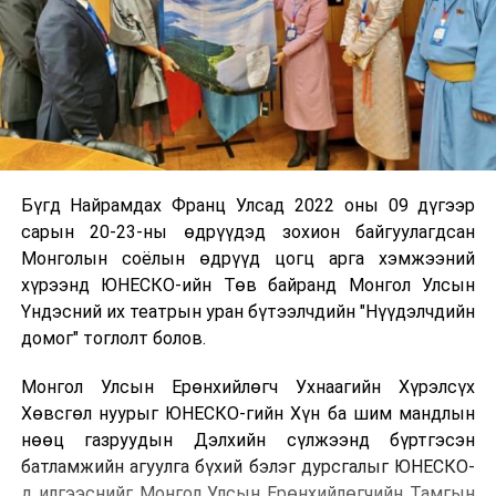
Бүгд Найрамдах Франц Улсад 2022 оны 09 дүгээр
сарын 20-23-ны өдрүүдэд зохион байгуулагдсан
Монголын соёлын өдрүүд цогц арга хэмжээний
хүрээнд ЮНЕСКО-ийн Төв байранд Монгол Улсын
Үндэсний их театрын уран бүтээлчдийн "Нүүдэлчдийн
домог" тоглолт болов.
Монгол Улсын Ерөнхийлөгч Ухнаагийн Хүрэлсүх
Хөвсгөл нуурыг ЮНЕСКО-гийн Хүн ба шим мандлын
нөөц газруудын Дэлхийн сүлжээнд бүртгэсэн
батламжийн агуулга бүхий бэлэг дурсгалыг ЮНЕСКО-
д илгээснийг Монгол Улсын Ерөнхийлөгчийн Тамгын