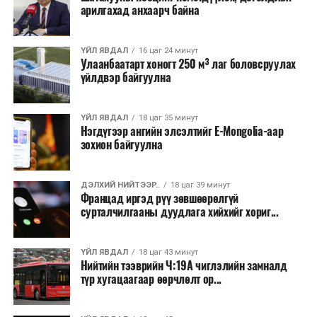
арилгахад анхаарч байна
Лаг хатаах, шатаах технологи нь бохир ус цэвэрлэх
байгууламжаас гардаг лагийг байгаль орчинд аюулгүй
аргаар боловсруулж, эзлэхүүнийг эрс бууруулах
ҮЙЛ ЯВДАЛ
16 цаг 24 минут
Улаанбаатарт хоногт 250 м³ лаг боловсруулах
зориулалттай. Лагийг өндөр температурт шатааснаар
үйлдвэр байгуулна
эзлэхүүн нь 90 хүртэл хувиар буурч, бактери, вирус
болон бусад өвчин үүсгэгч бичил биетнийг устгах
боломжтой.
ҮЙЛ ЯВДАЛ
18 цаг 35 минут
Нэгдүгээр ангийн элсэлтийг E-Mongolia-аар
зохион байгуулна
Түүнчлэн шаталтын явцад үүсэх дулааныг цахилгаан
болон дулааны эрчим хүч үйлдвэрлэхэд ашиглаж
болдог. Зарим технологийн хувьд шаталтын дараа
ДЭЛХИЙ НИЙТЭЭР..
18 цаг 39 минут
Францад иргэд рүү зөвшөөрөлгүй
үлдэх үнснээс фосфор зэрэг ашигт эрдсийг сэргээн
сурталчилгааны дуудлага хийхийг хориг...
авах боломжтой аж.
Япон, Герман, Швейцар, Нидерланд, Өмнөд Солонгос
ҮЙЛ ЯВДАЛ
18 цаг 43 минут
зэрэг улс лаг хатаах, шатаах технологийг ашиглаж
Нийтийн тээврийн Ч:19А чиглэлийн замналд
түр хугацаагаар өөрчлөлт ор...
байна. Тухайлбал, Германд лаг шатаах үйлдвэрээс
гарсан үнснээс фосфор сэргээн авах технологи
ашигладаг бол Нидерландад төвлөрсөн лаг