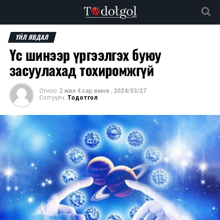
ҮЙЛ ЯВДАЛ
Үс шинээр үргээлгэх буюу
засуулахад тохиромжгүй
Огноо:
2 жил 4 сар.өмнө
,
2024/03/27
Сэтгүүлч:
Тодотгол