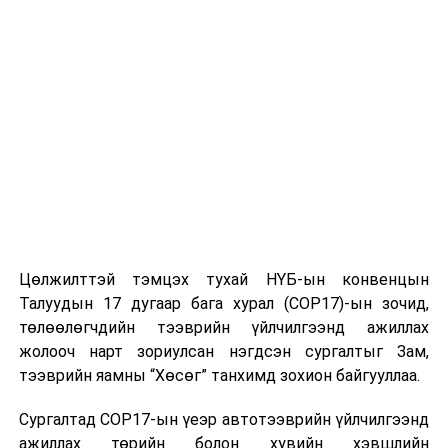
Цөлжилттэй тэмцэх тухай НҮБ-ын конвенцын
Талуудын 17 дугаар бага хурал (COP17)-ын зочид,
төлөөлөгчдийн тээврийн үйлчилгээнд ажиллах
жолооч нарт зориулсан нэгдсэн сургалтыг Зам,
тээврийн яамны “Хөсөг” танхимд зохион байгууллаа.
Сургалтад COP17-ын үеэр автотээврийн үйлчилгээнд
ажиллах төрийн болон хувийн хэвшлийн