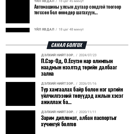
ҮЙЛ ЯВДАЛ
18 цаг 45 минут
Автомашины улсын дугаар сондгой тоогоор
боловсруулах үйлдвэрүүдээр дулаан, цахилгаан
төгссөн бол өнөөдөр шатахуун...
эрчим хүч үйлдвэрлэдэг.
Ийнхүү лаг хатаах, шатаах технологийг лагийн
ҮЙЛ ЯВДАЛ
18 цаг 48 минут
эзлэхүүнийг бууруулахын зэрэгцээ эрчим хүч
Улаанбаатарт өдөртөө 30 хэм дулаан
үйлдвэрлэх, нөөцийг дахин ашиглах чиглэлээр олон
САНАЛ БОЛГОХ
улсад өргөн ашиглаж байна.
ДЭЛХИЙ НИЙТЭЭР..
2024/07/23
ДЭЛХИЙ НИЙТЭЭР..
2026/08/06
П.Сэр-Од, О.Есүгэн нар олимпын
“Уралдронзавод” компанийн ерөнхий
наадмын нээлтэд төрийн далбааг
захирлын автомашиныг дэлбэлжээ...
зална
ДЭЛХИЙ НИЙТЭЭР..
2026/01/16
ҮЙЛ ЯВДАЛ
2026/08/06
Түр хамгаалах байр болон нэг цэгийн
Сүхбаатар боомтоор тав хоногт 10 мянга гаруй
үйлчилгээний төвүүдэд ажлын хэсэг
тонн АИ-92 автобензин и...
ажиллаж ба...
ДЭЛХИЙ НИЙТЭЭР..
2020/11/11
ДЭЛХИЙ НИЙТЭЭР..
2026/08/06
Зарим дипломат, албан паспортыг
Вашингтон мужийн ой хээрийн түймрийг
хүчингүй болгов
хяналтад авах ажил ахицтай байн...