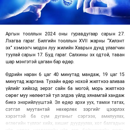
Аргын тооллын 2024 оны гуравдугаар сарын 27.
Лхагва гараг. Билгийн тооллын XVII жарны “Хилэнт
эх” хэмээгч модон луу жилийн Хаврын дунд улаагчин
туулай сарын 17. Буд гараг. Салхины эх одтой, таван
шар мэнгэтэй цагаан бар өдөр.
Өдрийн наран 6 цаг 40 минутад мандаж, 19 цаг 15
минутад жаргана. Тухайн өдөр нохой жилтнээ аливаа
үйлийг хийхэд эерэг сайн ба могой, морь жилтнээ
сөрөг муу нөлөөтэй тул элдэв үйлд хянамгай хандаж
биеэ энхрийлүүштэй. Эл өдөр архи уух, тамхи татах,
сэтгэл муутантай нөхөрлөх зэргийг цээрлэх
хэрэгтэй ба сүм дуганыг сэргээх, амилуулах,
өглөгийн түллэг хийх, хишиг дуудуулах, хот балгадын