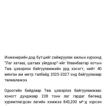
стандарт, сахилга хариуцлагыг хэвшүүлэх бэлтгэл
нийлүүлэлтийг тогтворжуулах хүрээнд бусад эх
ажлын нэг хэсэг гэж
Зам, тээврийн яамнаас
үүсвэрийг нэмэгдүүлэх чиглэлд анхаарч байна.
мэдээллээ.
Замын-Үүд боомтоор 2000 тонн дизель түлш орж
ирсэн бөгөөд шилжүүлэн ачих ажиллагаа хийгдэж
байна" гэлээ
гэж Аж үйлдвэр, эрдэс баялгийн яамнаас
мэдээллээ.
Инженерийн дэд бүтцийг сайжруулах ажлын хүрээнд
“Лаг хатаах, шатаах үйлдвэр”-ийг Улаанбаатар хотын
Төв цэвэрлэх байгууламжийн урд хэсэгт, нийт 40
мянган ам метр талбайд 2025-2027 онд байгуулахаар
төлөвлөжээ.
Одоогийн байдлаар Төв цэвэрлэх байгууламжаас
хоногт дунджаар 238 тонн лаг гардаг бөгөөд
хуримтлагдсан лагийн хэмжээ 843,200 м³-д хүрсэн