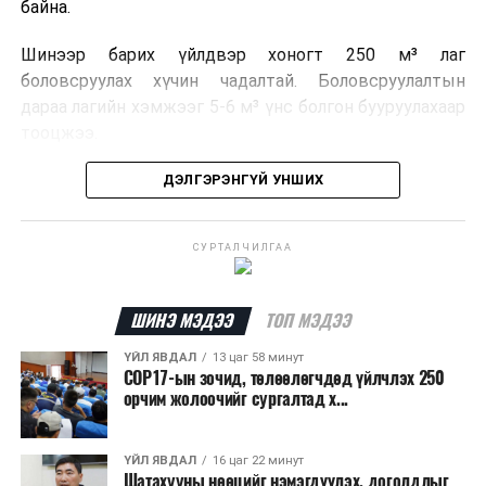
байна.
Шинээр барих үйлдвэр хоногт 250 м³ лаг
боловсруулах хүчин чадалтай. Боловсруулалтын
дараа лагийн хэмжээг 5-6 м³ үнс болгон бууруулахаар
тооцжээ.
Төслийн техник, эдийн засгийн үндэслэлийг
ДЭЛГЭРЭНГҮЙ УНШИХ
боловсруулж дууссан бөгөөд Барилга хөгжлийн
төвийн 2025 оны долоодугаар сарын 22-ны өдрийн
СУРТАЛЧИЛГАА
магадлалын ерөнхий дүгнэлтээр баталгаажуулсан
байна.
ШИНЭ МЭДЭЭ
ТОП МЭДЭЭ
Мөн Нийслэлийн иргэдийн Төлөөлөгчдийн Хурлын
2025 оны 25/01 дүгээр тогтоолоор баталсан “Төр,
ҮЙЛ ЯВДАЛ
13 цаг 58 минут
COP17-ын зочид, төлөөлөгчдөд үйлчлэх 250
хувийн хэвшлийн түншлэлээр нийслэлд хэрэгжүүлэх
орчим жолоочийг сургалтад х...
төслийн жагсаалт”-д лаг хатааж, шатаах үйлдвэр
барих төслийг төр, хувийн хэвшлийн түншлэлийн
хэлбэрээр хэрэгжүүлэхээр тусгажээ.
ҮЙЛ ЯВДАЛ
16 цаг 22 минут
Шатахууны нөөцийг нэмэгдүүлэх, доголдлыг