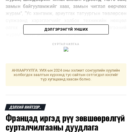
замын байгууламжийг хаах, замын чиглэл өөрчлөх
журам”, “Ус хангамж, ариутгах татуургын төвлөрсөн
сүлжээнд хэрэглэгчийг холбох техникийн нөхцөл
олгох журам”, “Төлбөртэй тусламж үйлчилгээний
ДЭЛГЭРЭНГҮЙ УНШИХ
журам” зэрэг журмыг тус тус хянав.
СУРТАЛЧИЛГАА
Өнгөрсөн долоо хоногт авлигын эсрэг сургалтад 9
байгууллагын 1332 албан тушаалтныг хамруулав.
АНХААРУУЛГА: УИХ-ын 2024 оны ээлжит сонгуулийн хуулийн
ДАРААХ МЭДЭЭ
холбогдох заалтын хүрээнд тус сайтын сэтгэгдэл хэсгийг
“Дэлхийн жижиг, дунд үйлдвэрийн өдөр-2025”
түр хугацаанд хаасан болно.
үзэсгэлэн төв талбайд эхэллээ
ӨМНӨХ МЭДЭЭ
УИХ-ын чуулганы нэгдсэн хуралдаан /2025.06.13/
ДЭЛХИЙ НИЙТЭЭР..
Францад иргэд рүү зөвшөөрөлгүй
сурталчилгааны дуудлага