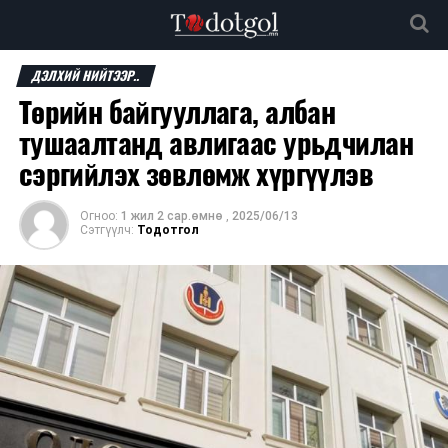
ДЭЛХИЙ НИЙТЭЭР..
Төрийн байгууллага, албан
тушаалтанд авлигаас урьдчилан
сэргийлэх зөвлөмж хүргүүлэв
Огноо:
1 жил 2 сар.өмнө
,
2025/06/13
Сэтгүүлч:
Тодотгол