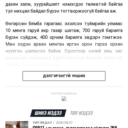
дахин халж, хуурайшилт нэмэгдэх төлөвтэй байгаа
тул нөхцөл байдал бүрэн тогтворжоогүй байгаа аж.
Өнгөрсөн бямба гарагаас эхэлсэн түймрийн улмаас
10 мянга гаруй акр газар шатаж, 700 гаруй барилга
бүрэн сүйдэж, 400 орчим барилга эвдэрч гэмтжээ.
Мөн хэдэн арван мянган иргэн орон гэрээ орхин
нүүлгэн шилжсэн байна. Одоогоор хүний амь нас
эрсэдсэн тохиолдол бүртгэгдээгүй бөгөөд сураггүй
байсан бүх хүнийг олжээ.
ДЭЛГЭРЭНГҮЙ УНШИХ
Албаныхны мэдээлснээр түймрийн нэг голомтыг
санаатайгаар тавьсан байж болзошгүй хэрэгт 37
настай Аарон Фариначчиг баривчилж, галдан
СУРТАЛЧИЛГАА
шатаасан гэх үндэслэлээр эрүүгийн хэрэг үүсгэн
шалгаж байна. Харин бусад хоёр түймрийн
шалтгааныг үргэлжлүүлэн тогтоож байгаа бөгөөд
ШИНЭ МЭДЭЭ
ТОП МЭДЭЭ
аянгын улмаас үүсээгүй гэж үзэж байгаа аж.
ҮЙЛ ЯВДАЛ
2026/08/07