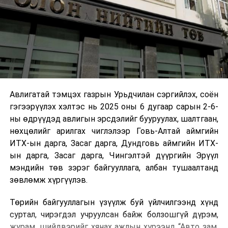
Авлигатай тэмцэх газрын Урьдчилан сэргийлэх, соён
гэгээрүүлэх хэлтэс нь 2025 оны 6 дугаар сарын 2-6-
ны өдрүүдэд авлигын эрсдэлийг бууруулах, шалтгаан,
нөхцөлийг арилгах чиглэлээр Говь-Алтай аймгийн
ИТХ-ын дарга, Засаг дарга, Дундговь аймгийн ИТХ-
ын дарга, Засаг дарга, Чингэлтэй дүүргийн Эрүүл
мэндийн төв зэрэг байгууллага, албан тушаалтанд
зөвлөмж хүргүүлэв.
Төрийн байгууллагын үзүүлж буй үйлчилгээнд хүнд
суртал, чирэгдэл учруулсан байж болзошгүй дүрэм,
журам, шийдвэрийг хянах ажлын хүрээнд “Авто зам,