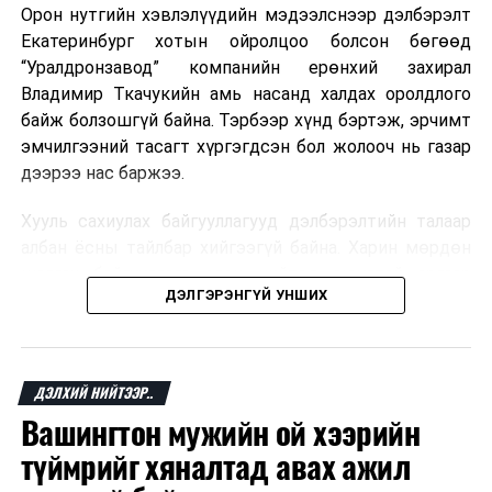
Орон нутгийн хэвлэлүүдийн мэдээлснээр дэлбэрэлт
Мароккогийн хөдөлмөр эрхлэлтийн сайд мэдэгджээ.
Екатеринбург хотын ойролцоо болсон бөгөөд
“Уралдронзавод” компанийн ерөнхий захирал
Владимир Ткачукийн амь насанд халдах оролдлого
байж болзошгүй байна. Тэрбээр хүнд бэртэж, эрчимт
эмчилгээний тасагт хүргэгдсэн бол жолооч нь газар
дээрээ нас баржээ.
Хууль сахиулах байгууллагууд дэлбэрэлтийн талаар
албан ёсны тайлбар хийгээгүй байна. Харин мөрдөн
шалгах байгууллага олон нийтэд аюултай аргаар
ДЭЛГЭРЭНГҮЙ УНШИХ
хүний амь насанд халдахыг завдсан гэх үндэслэлээр
эрүүгийн хэрэг үүсгэсэн талаар эх сурвалж
мэдээлжээ.
ДЭЛХИЙ НИЙТЭЭР..
“Уралдронзавод” компани 2023 онд Екатеринбург
Вашингтон мужийн ой хээрийн
хотод байгуулагдсан бөгөөд нисгэгчгүй нисэх
төхөөрөмж үйлдвэрлэдэг аж. Тус компанийн 2025
түймрийг хяналтад авах ажил
оны орлого 6.2 тэрбум рубль, цэвэр ашиг нь 1.9