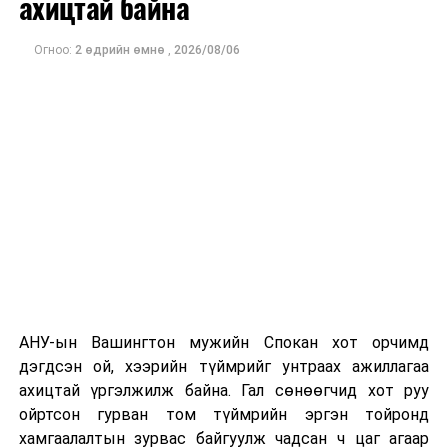
ахицтай байна
тэрбум рубльд хүрсэн гэж РБК мэдээлсэн байна.
Огноо:
2 өдрийн өмнө
,
2026/08/06
Одоогоор дэлбэрэлтийн шалтгаан, хэрэгт холбоотой
этгээдүүдийн талаар дэлгэрэнгүй мэдээлэл гараагүй
байна.
АНУ-ын Вашингтон мужийн Спокан хот орчимд
дэгдсэн ой, хээрийн түймрийг унтраах ажиллагаа
ахицтай үргэлжилж байна. Гал сөнөөгчид хот руу
ойртсон гурван том түймрийн эргэн тойронд
хамгаалалтын зурвас байгуулж чадсан ч цаг агаар