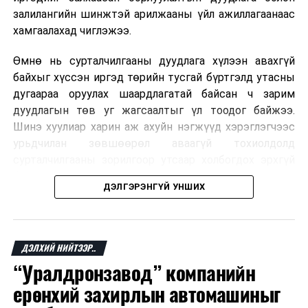
залилангийн шинжтэй арилжааны үйл ажиллагаанаас
хамгаалахад чиглэжээ.
Өмнө нь сурталчилгааны дуудлага хүлээн авахгүй
байхыг хүссэн иргэд төрийн тусгай бүртгэлд утасны
дугаараа оруулах шаардлагатай байсан ч зарим
дуудлагын төв уг жагсаалтыг үл тоодог байжээ.
Шинэ хуулиар харин аж ахуйн нэгжүүд хэрэглэгчээс
урьдчилан зөвшөөрөл аваагүй тохиолдолд
сурталчилгааны зорилгоор утсаар холбогдох эрхгүй
болно. Иргэн өгсөн зөвшөөрлөө хүссэн үедээ цуцлах
ДЭЛГЭРЭНГҮЙ УНШИХ
боломжтой.
Францын эрх баригчдын тооцоолсноор тус улсын
иргэдийн дөрөвний гурав орчим нь долоо хоног бүр
ДЭЛХИЙ НИЙТЭЭР..
дор хаяж нэг удаа хүсээгүй сурталчилгааны дуудлага
“Уралдронзавод” компанийн
хүлээн авдаг бөгөөд олон хүн үүнээс ч олон
ерөнхий захирлын автомашиныг
дуудлагад өртдөг байна. Хэрэглэгчийн эрхийг
хамгаалах 11 байгууллага 2024 онд хамтран