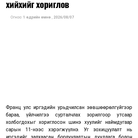
хийхийг хориглов
Огноо:
1 өдрийн өмнө
,
2026/08/07
Франц улс иргэдийн урьдчилсан зөвшөөрөлгүйгээр
бараа, үйлчилгээ сурталчлах зорилгоор утсаар
холбогдохыг хориглосон шинэ хуулийг наймдугаар
сарын 11-нээс хэрэгжүүлнэ. Уг зохицуулалт нь
иргэдийг залхаасан борлуулалтын дуудлага болон