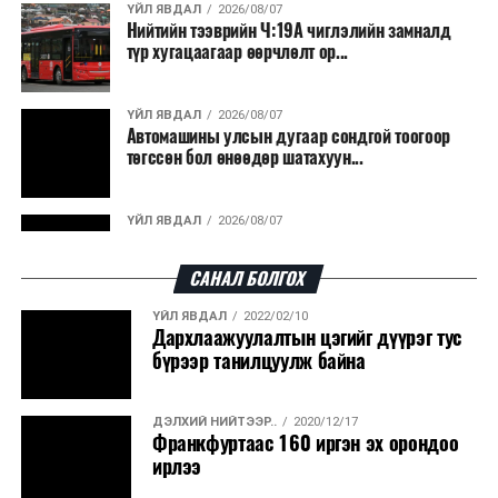
ҮЙЛ ЯВДАЛ
2026/08/07
Нийтийн тээврийн Ч:19А чиглэлийн замналд
түр хугацаагаар өөрчлөлт ор...
ҮЙЛ ЯВДАЛ
2026/08/07
Автомашины улсын дугаар сондгой тоогоор
төгссөн бол өнөөдөр шатахуун...
ҮЙЛ ЯВДАЛ
2026/08/07
Улаанбаатарт өдөртөө 30 хэм дулаан
САНАЛ БОЛГОХ
ҮЙЛ ЯВДАЛ
2022/02/10
ДЭЛХИЙ НИЙТЭЭР..
2026/08/06
Дархлаажуулалтын цэгийг дүүрэг тус
“Уралдронзавод” компанийн ерөнхий
бүрээр танилцуулж байна
захирлын автомашиныг дэлбэлжээ...
ДЭЛХИЙ НИЙТЭЭР..
2020/12/17
ҮЙЛ ЯВДАЛ
2026/08/06
Франкфуртаас 160 иргэн эх орондоо
Сүхбаатар боомтоор тав хоногт 10 мянга гаруй
ирлээ
тонн АИ-92 автобензин и...