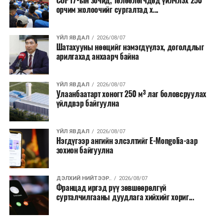
COP17-ын зочид, төлөөлөгчдөд үйлчлэх 250
Одоогоор АНУ даяар 13 мужид 90 гаруй томоохон ой,
орчим жолоочийг сургалтад х...
хээрийн түймэр идэвхтэй үргэлжилж байгаагийн
талаас илүү нь Орегон болон Вашингтон мужид
ҮЙЛ ЯВДАЛ
2026/08/07
бүртгэгдсэн байна. Цаг уурын байгууллагууд ойрын
Шатахууны нөөцийг нэмэгдүүлэх, доголдлыг
өдрүүдэд агаарын температур дахин огцом
арилгахад анхаарч байна
нэмэгдэж, хуурайшилт эрчимжих төлөвтэй байгааг
анхааруулсан бөгөөд энэ нь гал унтраах ажиллагаанд
ҮЙЛ ЯВДАЛ
2026/08/07
шинэ сорилт учруулж болзошгүйг онцолжээ.
Улаанбаатарт хоногт 250 м³ лаг боловсруулах
үйлдвэр байгуулна
ҮЙЛ ЯВДАЛ
2026/08/07
Нэгдүгээр ангийн элсэлтийг E-Mongolia-аар
зохион байгуулна
ДЭЛХИЙ НИЙТЭЭР..
2026/08/07
Францад иргэд рүү зөвшөөрөлгүй
сурталчилгааны дуудлага хийхийг хориг...