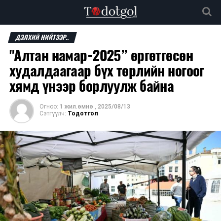
ДЭЛХИЙ НИЙТЭЭР..
"Алтан намар-2025” өргөтгөсөн
худалдаагаар бүх төрлийн ногоог
хямд үнээр борлуулж байна
Огноо:
1 жил.өмнө
,
2025/08/13
Сэтгүүлч:
Тодотгол