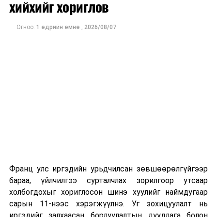
хийхийг хориглов
сонгино, манжин болон 5-6 төрлийн нарийн ногоо, 4
төрлийн хулуу, 13 төрлийн даршилсан ногоог өөрөө
Огноо:
1 өдрийн өмнө
,
2026/08/07
тарьж, бэлтгэж авчирсан. Манай сум 27 мянган хүн
амтай боловч бүгд дор бүрнээ тариалан эрхэлдэг
учраас сумандаа ногоогоо тарихад борлуулалт бага
байдаг. Тиймээс хотод ирж, төвлөрсөн цэгт ногоогоо
зарахад тариаланчид төдийгүй нийслэлчүүдэд их
хэрэгтэй. Бид борлуулалтаа ч хийнэ. Иргэд ч шинэ
чанартай ногоогоо хямд үнээр худалдан авдаг” гэлээ.
Франц улс иргэдийн урьдчилсан зөвшөөрөлгүйгээр
бараа, үйлчилгээ сурталчлах зорилгоор утсаар
холбогдохыг хориглосон шинэ хуулийг наймдугаар
сарын 11-нээс хэрэгжүүлнэ. Уг зохицуулалт нь
иргэдийг залхаасан борлуулалтын дуудлага болон