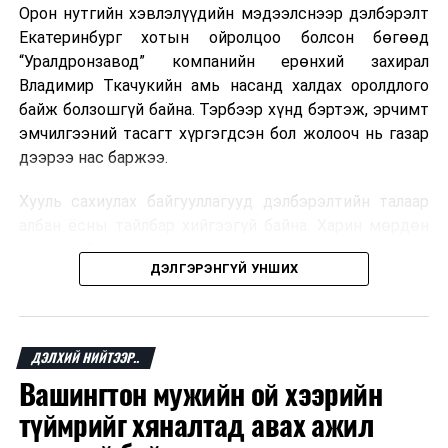
талбай”-д гарч буй үзэсгэлэн худалдаанд Чингэлтэй
Орон нутгийн хэвлэлүүдийн мэдээлснээр дэлбэрэлт
Мароккогийн хөдөлмөр эрхлэлтийн сайд мэдэгджээ.
дүүргийн газар тариалан эрхлэгч иргэд оролцож
Екатеринбург хотын ойролцоо болсон бөгөөд
байгаагаас гадна Сэлэнгэ, Өмнөговь, Дархан-Уул,
“Уралдронзавод” компанийн ерөнхий захирал
Хөвсгөл аймгаас иргэд, тариаланчид оролцож байна”
Владимир Ткачукийн амь насанд халдах оролдлого
гэлээ.
байж болзошгүй байна. Тэрбээр хүнд бэртэж, эрчимт
эмчилгээний тасагт хүргэгдсэн бол жолооч нь газар
дээрээ нас баржээ.
Хууль сахиулах байгууллагууд дэлбэрэлтийн талаар
албан ёсны тайлбар хийгээгүй байна. Харин мөрдөн
шалгах байгууллага олон нийтэд аюултай аргаар
ДЭЛГЭРЭНГҮЙ УНШИХ
хүний амь насанд халдахыг завдсан гэх үндэслэлээр
эрүүгийн хэрэг үүсгэсэн талаар эх сурвалж
мэдээлжээ.
ДЭЛХИЙ НИЙТЭЭР..
“Уралдронзавод” компани 2023 онд Екатеринбург
Вашингтон мужийн ой хээрийн
хотод байгуулагдсан бөгөөд нисгэгчгүй нисэх
төхөөрөмж үйлдвэрлэдэг аж. Тус компанийн 2025
түймрийг хяналтад авах ажил
оны орлого 6.2 тэрбум рубль, цэвэр ашиг нь 1.9