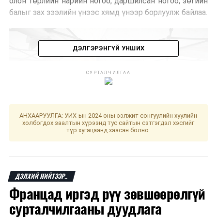
олон төрлийн нарийн ногоо, даршилсан ногоо, зөгийн
балыг зах зээлийн үнээс хямд үнээр борлуулж байлаа.
ДЭЛГЭРЭНГҮЙ УНШИХ
СУРТАЛЧИЛГАА
АНХААРУУЛГА: УИХ-ын 2024 оны ээлжит сонгуулийн хуулийн
холбогдох заалтын хүрээнд тус сайтын сэтгэгдэл хэсгийг
түр хугацаанд хаасан болно.
ДЭЛХИЙ НИЙТЭЭР..
Үзэсгэлэн худалдаанд 9 дэх жилдээ оролцож буй
Францад иргэд рүү зөвшөөрөлгүй
Сэлэнгэ аймгийн Мандал сумын ногоочин
О.Байгалмаа “2016 оноос хойш Барилгачдын талбайд
сурталчилгааны дуудлага
ногоогоо борлуулж байна. Байцаа, лууван, төмс,