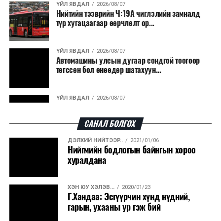
ҮЙЛ ЯВДАЛ
2026/08/07
сая сурагч суралцана
Нийтийн тээврийн Ч:19А чиглэлийн замналд
түр хугацаагаар өөрчлөлт ор...
ӨМНӨХ МЭДЭЭ
Мансууруулах эм, сэтгэцэд нөлөөт бодисыг хууль
бусаар олж авсан, хадгалсан хэргийг шүүхэд
ҮЙЛ ЯВДАЛ
2026/08/07
шилжүүллээ
Автомашины улсын дугаар сондгой тоогоор
төгссөн бол өнөөдөр шатахуун...
ҮЙЛ ЯВДАЛ
2026/08/07
Улаанбаатарт өдөртөө 30 хэм дулаан
САНАЛ БОЛГОХ
ДЭЛХИЙ НИЙТЭЭР..
2021/01/06
ДЭЛХИЙ НИЙТЭЭР..
2026/08/06
Нийгмийн бодлогын байнгын хороо
“Уралдронзавод” компанийн ерөнхий
хуралдана
захирлын автомашиныг дэлбэлжээ...
ХЭН ЮУ ХЭЛЭВ...
2020/01/23
ҮЙЛ ЯВДАЛ
2026/08/06
Г.Хандаа: Эсгүүрчин хүнд нүдний,
Сүхбаатар боомтоор тав хоногт 10 мянга гаруй
гарын, ухааны ур гэж бий
тонн АИ-92 автобензин и...