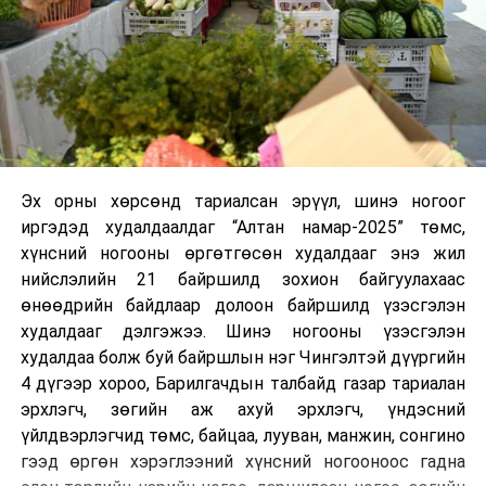
Эх орны хөрсөнд тариалсан эрүүл, шинэ ногоог
иргэдэд худалдаалдаг “Алтан намар-2025” төмс,
хүнсний ногооны өргөтгөсөн худалдааг энэ жил
нийслэлийн 21 байршилд зохион байгуулахаас
өнөөдрийн байдлаар долоон байршилд үзэсгэлэн
худалдааг дэлгэжээ. Шинэ ногооны үзэсгэлэн
худалдаа болж буй байршлын нэг Чингэлтэй дүүргийн
4 дүгээр хороо, Барилгачдын талбайд газар тариалан
эрхлэгч, зөгийн аж ахуй эрхлэгч, үндэсний
үйлдвэрлэгчид төмс, байцаа, лууван, манжин, сонгино
гээд өргөн хэрэглээний хүнсний ногооноос гадна