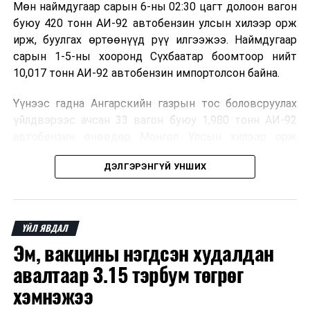
Мөн наймдугаар сарын 6-ны 02:30 цагт долоон вагон
буюу 420 тонн АИ-92 автобензин улсын хилээр орж
ирж, буулгах өртөөнүүд рүү илгээжээ. Наймдугаар
сарын 1-5-ны хооронд Сүхбаатар боомтоор нийт
10,017 тонн АИ-92 автобензин импортолсон байна.
Үүнээс гадна Ангарскийн газрын тос боловсруулах
үйлдвэрээс ачсан 33 вагон буюу 1,980 тонн АИ-92
автобензин өнөөдөр Монгол Улсын хилээр орж
ирэхээр болжээ.
ДЭЛГЭРЭНГҮЙ УНШИХ
Төмөр зам, гааль, холбогдох байгууллага болон
шатахуун импортлогч аж ахуйн нэгжүүд хамтран
шатахууныг агуулах, түгээх станцуудад хоногийн
ҮЙЛ ЯВДАЛ
турш тасралтгүй хүргэж, хангамжийг хэвийн
Эм, вакцины нэгдсэн худалдан
болгохоор ажиллаж байна.
авалтаар 3.15 тэрбум төгрөг
хэмнэжээ