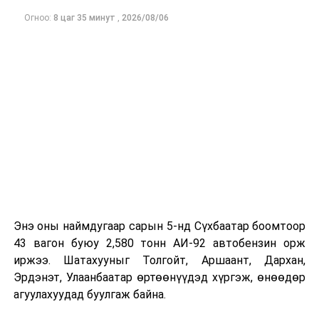
Огноо:
8 цаг 35 минут
,
2026/08/06
Энэ оны наймдугаар сарын 5-нд Сүхбаатар боомтоор
43 вагон буюу 2,580 тонн АИ-92 автобензин орж
иржээ. Шатахууныг Толгойт, Аршаант, Дархан,
Эрдэнэт, Улаанбаатар өртөөнүүдэд хүргэж, өнөөдөр
агуулахуудад буулгаж байна.