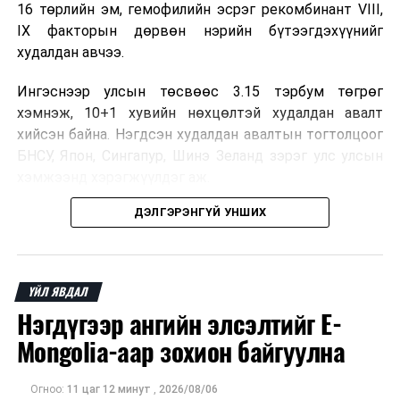
16 төрлийн эм, гемофилийн эсрэг рекомбинант VIII,
IX факторын дөрвөн нэрийн бүтээгдэхүүнийг
худалдан авчээ.
Ингэснээр улсын төсвөөс 3.15 тэрбум төгрөг
хэмнэж, 10+1 хувийн нөхцөлтэй худалдан авалт
хийсэн байна. Нэгдсэн худалдан авалтын тогтолцоог
БНСУ, Япон, Сингапур, Шинэ Зеланд зэрэг улс улсын
хэмжээнд хэрэгжүүлдэг аж.
ДЭЛГЭРЭНГҮЙ УНШИХ
Нэг эх үүсвэрээс худалдан авах тогтолцоо нь бөөний
үнийн хөнгөлөлт эдлэх, улсын төсвийн зардлыг
бууруулах, ДЭМБ-ын хатуу зохицуулалттай
үйлдвэрээс эмийг боломжийн үнээр авах, зах зээлд
ҮЙЛ ЯВДАЛ
ховорддог эмийн хангамжийг тасалдуулахгүй байх
Нэгдүгээр ангийн элсэлтийг E-
давуу талтай.
Mongolia-аар зохион байгуулна
Мөн чанаргүй болон хуурамч эмийн эрсдэлийг
бууруулж, эмийн үнийн өсөлтийг сааруулснаар
Огноо:
11 цаг 12 минут
,
2026/08/06