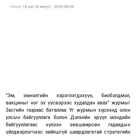
Огноо:
10 цаг 52 минут
,
2026/08/06
“Эм, эмнэлгийн хэрэглэгдэхүүн, биобэлдмэл,
вакциныг нэг эх үүсвэрээс худалдан авах” журмыг
Засгийн газраас баталлаа. Уг журмын хүрээнд олон
улсын байгууллага болон Дэлхийн эрүүл мэндийн
байгууллагаас хүлээн зөвшөөрсөн гадаадын
үйлдвэрлэгчээс зайлшгүй шаардлагатай стратегийн