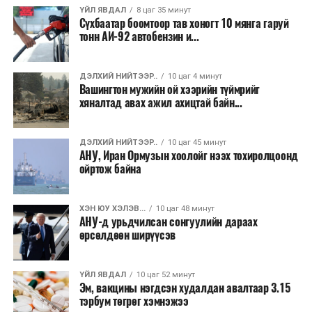
ҮЙЛ ЯВДАЛ
8 цаг 35 минут
Их, дээд сургуулийн хичээл
Сүхбаатар боомтоор тав хоногт 10 мянга гаруй
тонн АИ-92 автобензин и...
2026 оны 9 дүгээр сарын 1-нээс цахимаар
эхэлнэ.
ДЭЛХИЙ НИЙТЭЭР..
10 цаг 4 минут
2026 оны 9 дүгээр сарын 14-нөөс танхимаар
Вашингтон мужийн ой хээрийн түймрийг
хяналтад авах ажил ахицтай байн...
үргэлжилнэ.
Оюутны дотуур байр
ДЭЛХИЙ НИЙТЭЭР..
10 цаг 45 минут
АНУ, Иран Ормузын хоолойг нээх тохиролцоонд
2026 оны 9 дүгээр сарын 13-наас оюутнуудыг
ойртож байна
дотуур байранд оруулж эхэлнэ.
Сургууль, цэцэрлэгийн үйл ажиллагааны
ХЭН ЮУ ХЭЛЭВ...
10 цаг 48 минут
АНУ-д урьдчилсан сонгуулийн дараах
зохицуулалт
өрсөлдөөн ширүүсэв
2026 оны 8 дугаар сарын 17–28-ны өдрүүдэд
нийслэлийн бүх сургууль, цэцэрлэгт ажлын
ҮЙЛ ЯВДАЛ
10 цаг 52 минут
Эм, вакцины нэгдсэн худалдан авалтаар 3.15
байранд элсэлт, бүртгэл болон бусад аливаа
тэрбум төгрөг хэмнэжээ
арга хэмжээ зохион байгуулахгүй болно.