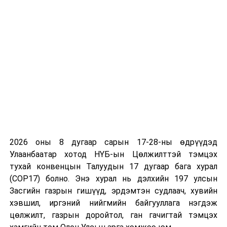
иргэдийн санхүүгийн дарамтыг багасгах боломж
бүрдэнэ гэж үзжээ.
2026 оны 8 дугаар сарын 17-28-ны өдрүүдэд
Улаанбаатар хотод НҮБ-ын Цөлжилттэй тэмцэх
тухай конвенцын Талуудын 17 дугаар бага хурал
(COP17) болно. Энэ хурал нь дэлхийн 197 улсын
Засгийн газрын гишүүд, эрдэмтэн судлаач, хувийн
хэвшил, иргэний нийгмийн байгууллага нэгдэж
цөлжилт, газрын доройтол, ган гачигтай тэмцэх