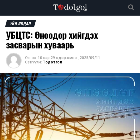
ҮЙЛ ЯВДАЛ
УБЦТС: Өнөөдөр хийгдэх
засварын хуваарь
Огноо:
10 сар 29 өдөр.өмнө
,
2025/09/11
Сэтгүүлч:
Тодотгол