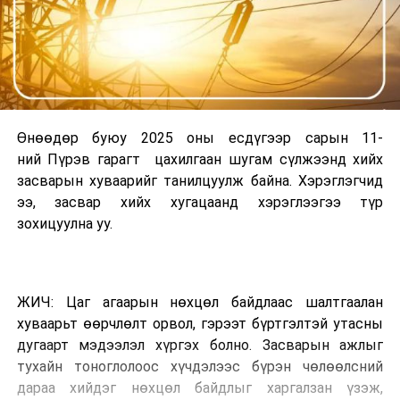
Өнөөдөр буюу 2025 оны есдүгээр сарын 11-
ний Пүрэв гарагт цахилгаан шугам сүлжээнд хийх
засварын хуваарийг танилцуулж байна. Хэрэглэгчид
ээ, засвар хийх хугацаанд хэрэглээгээ түр
зохицуулна уу.
ЖИЧ: Цаг агаарын нөхцөл байдлаас шалтгаалан
хуваарьт өөрчлөлт орвол, гэрээт бүртгэлтэй утасны
дугаарт мэдээлэл хүргэх болно. Засварын ажлыг
тухайн тоноглолоос хүчдэлээс бүрэн чөлөөлсний
дараа хийдэг нөхцөл байдлыг харгалзан үзэж,