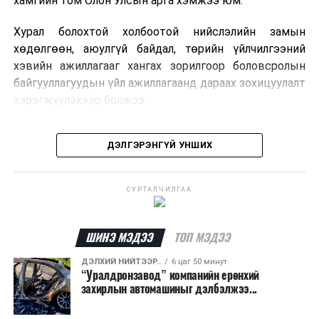
хамгийн том Олон Улсын арга хэмжээ юм.
Хурал болохтой холбоотой нийслэлийн замын
хөдөлгөөн, аюулгүй байдал, төрийн үйлчилгээний
хэвийн ажиллагааг хангах зорилгоор боловсролын
байгууллагуудын үйл ажиллагаанд дараах зохицуулалт
хэрэгжүүлэхээр болжээ .
Цэцэрлэгийн бүртгэл
ДЭЛГЭРЭНГҮЙ УНШИХ
2026 оны 8 дугаар сарын 10–23-ны өдрүүдэд
E-Mongolia системээр бүртгэнэ.
СУРТАЛЧИЛГАА
Нэгдүгээр ангийн элсэлт
ШИНЭ МЭДЭЭ
ТОП МЭДЭЭ
2026 оны 8 дугаар сарын 17–28-ны өдрүүдэд
E-Mongolia системээр бүртгэнэ.
ДЭЛХИЙ НИЙТЭЭР..
6 цаг 50 минут
“Уралдронзавод” компанийн ерөнхий
Энэ хугацаанд хүүхэд бүртгэх дэмжлэгийн баг
захирлын автомашиныг дэлбэлжээ...
сургуулиуд дээр ажиллахгүй.