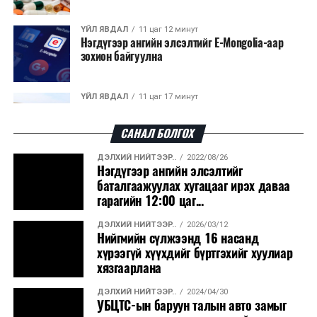
ҮЙЛ ЯВДАЛ
11 цаг 12 минут
Нэгдүгээр ангийн элсэлтийг E-Mongolia-аар
зохион байгуулна
ҮЙЛ ЯВДАЛ
11 цаг 17 минут
Улсын чанартай хатуу хучилттай авто замын
талаас илүү хувь нь 13-аас...
САНАЛ БОЛГОХ
ДЭЛХИЙ НИЙТЭЭР..
2022/08/26
ҮЙЛ ЯВДАЛ
11 цаг 22 минут
Нэгдүгээр ангийн элсэлтийг
Засгийн газар энэ оныг дуустал санхүүгийн
баталгаажуулах хугацааг ирэх даваа
хэмнэлтийн горимд шилжинэ
гарагийн 12:00 цаг...
ДЭЛХИЙ НИЙТЭЭР..
2026/03/12
ХЭН ЮУ ХЭЛЭВ...
11 цаг 49 минут
Нийгмийн сүлжээнд 16 насанд
Шатахууны импортын гаалийн албан татварыг
хүрээгүй хүүхдийг бүртгэхийг хуулиар
2027 оны хоёрдугаар сарын ...
хязгаарлана
ДЭЛХИЙ НИЙТЭЭР..
2024/04/30
ҮЙЛ ЯВДАЛ
12 цагын өмнө
УБЦТС-ын баруун талын авто замыг
Нөөцийн махны хяналтын тогтолцоог