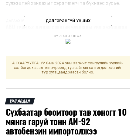
хүлээцтэй хандахыг хэрэгчлэгч та бүхнээс хүсье.
ДЭЛГЭРЭНГҮЙ УНШИХ
ДАРААХ МЭДЭЭ
ABU-гийн 62 дугаар Ерөнхий чуулганы үйл ажиллагаа
өнөөдөр эхэллээ
СУРТАЛЧИЛГАА
ӨМНӨХ МЭДЭЭ
"ABU GENERAL ASSEMBLY-2025 ULAANBAATAR" Олон
улсын хурал маргааш эхэлнэ
АНХААРУУЛГА: УИХ-ын 2024 оны ээлжит сонгуулийн хуулийн
холбогдох заалтын хүрээнд тус сайтын сэтгэгдэл хэсгийг
түр хугацаанд хаасан болно.
ҮЙЛ ЯВДАЛ
Сүхбаатар боомтоор тав хоногт 10
мянга гаруй тонн АИ-92
автобензин импортолжээ