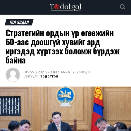
ҮЙЛ ЯВДАЛ
Стратегийн ордын үр өгөөжийн
60-аас доошгүй хувийг ард
иргэдэд хүртээх боломж бүрдэж
байна
Огноо:
2 сар 27 өдөр.өмнө
,
2026/05/11
Сэтгүүлч:
Тодотгол