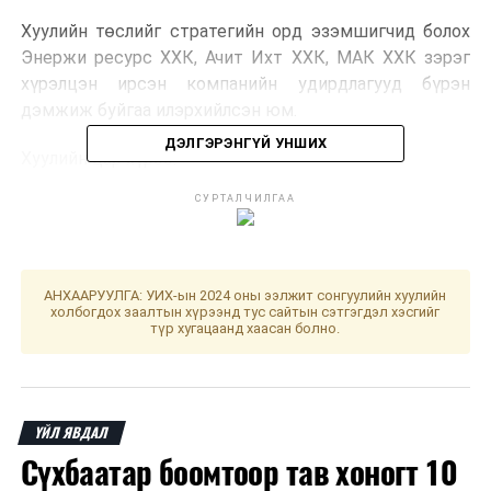
Хуулийн төслийг стратегийн орд эзэмшигчид болох
Энержи ресурс ХХК, Ачит Ихт ХХК, МАК ХХК зэрэг
хүрэлцэн ирсэн компанийн удирдлагууд бүрэн
дэмжиж буйгаа илэрхийлсэн юм.
ДЭЛГЭРЭНГҮЙ УНШИХ
Хуулийн цар хүрээ:
СУРТАЛЧИЛГАА
Стратегийн ач холбогдол бүхий ашигт
малтмалын ордын үр өгөөж гэдэгт юу
хамаарахыг тодорхой болгоно.
АНХААРУУЛГА: УИХ-ын 2024 оны ээлжит сонгуулийн хуулийн
Үр өгөөжийн 60-аас доошгүй хувийг ард
холбогдох заалтын хүрээнд тус сайтын сэтгэгдэл хэсгийг
иргэдэд хүртээнэ.
түр хугацаанд хаасан болно.
Үр өгөөж 60 хувиас буурсан тохиолдолд
тохируулагч төлбөр төлнө.
Төрийн эзэмшлийн хувь хэмжээг ашигт
ҮЙЛ ЯВДАЛ
малтмалын төрлөөр нь ангилж тусгай АМНАТ-
Сүхбаатар боомтоор тав хоногт 10
өөр орлуулна.