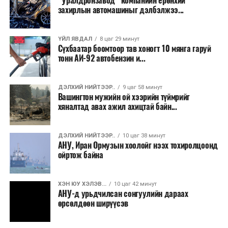
“Уралдронзавод” компанийн ерөнхий
Энэ хугацаанд хүүхэд бүртгэх дэмжлэгийн баг
захирлын автомашиныг дэлбэлжээ...
Алт:
сургуулиуд дээр ажиллахгүй.
11. Бороо
12. Гацуурт
ҮЙЛ ЯВДАЛ
8 цаг 29 минут
Их, дээд сургуулийн хичээл
Сүхбаатар боомтоор тав хоногт 10 мянга гаруй
тонн АИ-92 автобензин и...
Төмөр:
2026 оны 9 дүгээр сарын 1-нээс цахимаар
13. Төмөртэй
эхэлнэ.
ДЭЛХИЙ НИЙТЭЭР..
9 цаг 58 минут
Цайр:
2026 оны 9 дүгээр сарын 14-нөөс танхимаар
Вашингтон мужийн ой хээрийн түймрийг
хяналтад авах ажил ахицтай байн...
14. Төмөртэйн овоо
үргэлжилнэ.
Оюутны дотуур байр
Фосфорит:
ДЭЛХИЙ НИЙТЭЭР..
10 цаг 38 минут
15. Бүрэнхаан
АНУ, Иран Ормузын хоолойг нээх тохиролцоонд
2026 оны 9 дүгээр сарын 13-наас оюутнуудыг
ойртож байна
Мөнгө:
дотуур байранд оруулж эхэлнэ.
16. Асгат
Сургууль, цэцэрлэгийн үйл ажиллагааны
ХЭН ЮУ ХЭЛЭВ...
10 цаг 42 минут
АНУ-д урьдчилсан сонгуулийн дараах
багтаж байна.
зохицуулалт
өрсөлдөөн ширүүсэв
2026 оны 8 дугаар сарын 17–28-ны өдрүүдэд