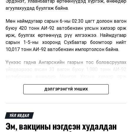
Эрдэнэт, Улаанбаатар өртөөнүүдэд хүргэж, өнөөдөр
агуулахуудад буулгаж байна.
УИХ-д нэн яаралтай горимоор өргөн мэдүүлэх
хуулийн төсөлд 60 хувийн өгөөжид ямар төлбөр,
Мөн наймдугаар сарын 6-ны 02:30 цагт долоон вагон
татвар оруулахыг хуульчилж өгнө. Мөн тусгай
буюу 420 тонн АИ-92 автобензин улсын хилээр орж
АМНАТ-ийн хувь хэмжээг тогтооно. Төрийн
ирж, буулгах өртөөнүүд рүү илгээжээ. Наймдугаар
эзэмшлийн хувь хэмжээг тусгай АМНАТ-өөр
сарын 1-5-ны хооронд Сүхбаатар боомтоор нийт
орлуулсан хэсэг нь Үндэсний баялгийн санд шууд
10,017 тонн АИ-92 автобензин импортолсон байна.
очвол, иргэдийн хуримтлалын нэрийн дансан дахь
мөнгө нэмэгдэх бололцоотой юм байна.
Үүнээс гадна Ангарскийн газрын тос боловсруулах
үйлдвэрээс ачсан 33 вагон буюу 1,980 тонн АИ-92
Хэрвээ орд эзэмшигч бүртэй хэлэлцээр хийвэл цаг
автобензин өнөөдөр Монгол Улсын хилээр орж
алдаж, олон жил зарцуулах эрсдэлтэй. Тиймээс нэг
ирэхээр болжээ.
хуулиар асуудлаа цогцоор нь шийдвэрлэх боломжтой
ДЭЛГЭРЭНГҮЙ УНШИХ
гэж дүгнэж байна.
Төмөр зам, гааль, холбогдох байгууллага болон
шатахуун импортлогч аж ахуйн нэгжүүд хамтран
шатахууныг агуулах, түгээх станцуудад хоногийн
ҮЙЛ ЯВДАЛ
турш тасралтгүй хүргэж, хангамжийг хэвийн
Эм, вакцины нэгдсэн худалдан
болгохоор ажиллаж байна.