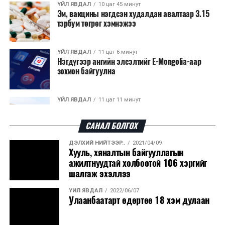
нийслэлийн бүх сургууль, цэцэрлэгт ажлын
ҮЙЛ ЯВДАЛ
10 цаг 45 минут
Эм, вакцины нэгдсэн худалдан авалтаар 3.15
байранд элсэлт, бүртгэл болон бусад аливаа
тэрбум төгрөг хэмнэжээ
арга хэмжээ зохион байгуулахгүй болно.
ҮЙЛ ЯВДАЛ
11 цаг 6 минут
Нэгдүгээр ангийн элсэлтийг E-Mongolia-аар
зохион байгуулна
ҮЙЛ ЯВДАЛ
11 цаг 11 минут
Улсын чанартай хатуу хучилттай авто замын
талаас илүү хувь нь 13-аас...
САНАЛ БОЛГОХ
ДЭЛХИЙ НИЙТЭЭР..
2021/04/09
ҮЙЛ ЯВДАЛ
11 цаг 15 минут
Хууль, хяналтын байгууллагын
Засгийн газар энэ оныг дуустал санхүүгийн
ажилтнуудтай холбоотой 106 хэргийг
ДАРААХ МЭДЭЭ
хэмнэлтийн горимд шилжинэ
“Оюутолгой” ХХК-д ногдуулсан төлбөр төлөх асуудлыг
шалгаж эхэллээ
эцэслэн шийдвэрлэлээ
ҮЙЛ ЯВДАЛ
2022/06/07
ХЭН ЮУ ХЭЛЭВ...
11 цаг 43 минут
Улаанбаатарт өдөртөө 18 хэм дулаан
ӨМНӨХ МЭДЭЭ
Шатахууны импортын гаалийн албан татварыг
Франц Улстай хөгжүүлж буй харилцааг стратегийн
2027 оны хоёрдугаар сарын ...
түншлэлийн түвшинд хүргэх эрмэлзлээ Ерөнхий сайд