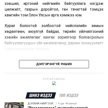
хэвшил, иргэний нийгмийн байгууллага нэгдэж
цөлжилт, газрын доройтол, ган гачигтай тэмцэх
Стратегийн 16 ордод:
хамгийн том Олон Улсын арга хэмжээ юм.
Нүүрс:
Хурал болохтой холбоотой нийслэлийн замын
1. Тавантолгой
хөдөлгөөн, аюулгүй байдал, төрийн үйлчилгээний
2. Нарийн сухайт
хэвийн ажиллагааг хангах зорилгоор боловсролын
3. Багануур
байгууллагуудын үйл ажиллагаанд дараах зохицуулалт
4. Шивээ-Овоо
хэрэгжүүлэхээр болжээ .
Зэс, алт, молибден:
Цэцэрлэгийн бүртгэл
5. Эрдэнэт
ДЭЛГЭРЭНГҮЙ УНШИХ
6. Оюу толгой
2026 оны 8 дугаар сарын 10–23-ны өдрүүдэд
7. Цагаан суварга
E-Mongolia системээр бүртгэнэ.
СУРТАЛЧИЛГАА
Уран:
Нэгдүгээр ангийн элсэлт
8. Мардай
ШИНЭ МЭДЭЭ
ТОП МЭДЭЭ
9. Дорнод
2026 оны 8 дугаар сарын 17–28-ны өдрүүдэд
10. Гурванбулаг
E-Mongolia системээр бүртгэнэ.
ДЭЛХИЙ НИЙТЭЭР..
6 цаг 44 минут