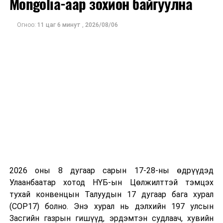
Mongolia-аар зохион байгуулна
Мөн чанаргүй болон хуурамч эмийн эрсдэлийг
УИХ-ын 2007 оны 27 дугаар тогтоолоор стратегийн
бууруулж, эмийн үнийн өсөлтийг сааруулснаар
Огноо:
11 цаг 6 минут
,
2026/08/06
16 ордыг баталсан. Мөн хавсралтад нь стратегийн
иргэдийн санхүүгийн дарамтыг багасгах боломж
ордод хамаарах эсэхийг тогтоох 39 ордын жагсаалт
бүрдэнэ гэж үзжээ.
гаргажээ. Стратегийн 16 орд газруудаас 8 орд газарт
төрийн эзэмшлийн хувь хэмжээг тогтоосон бөгөөд
үлдсэн 8 орд газарт хувь хэмжээг тогтоох
хэлэлцээрийг эхлүүлсэн.
2026 оны 8 дугаар сарын 17-28-ны өдрүүдэд
Улаанбаатар хотод НҮБ-ын Цөлжилттэй тэмцэх
тухай конвенцын Талуудын 17 дугаар бага хурал
(COP17) болно. Энэ хурал нь дэлхийн 197 улсын
Засгийн газрын гишүүд, эрдэмтэн судлаач, хувийн