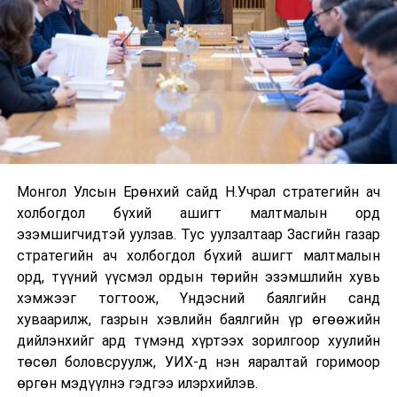
Монгол Улсын Ерөнхий сайд Н.Учрал стратегийн ач
холбогдол бүхий ашигт малтмалын орд
эзэмшигчидтэй уулзав. Тус уулзалтаар Засгийн газар
стратегийн ач холбогдол бүхий ашигт малтмалын
орд, түүний үүсмэл ордын төрийн эзэмшлийн хувь
хэмжээг тогтоож, Үндэсний баялгийн санд
хуваарилж, газрын хэвлийн баялгийн үр өгөөжийн
дийлэнхийг ард түмэнд хүртээх зорилгоор хуулийн
төсөл боловсруулж, УИХ-д нэн яаралтай горимоор
өргөн мэдүүлнэ гэдгээ илэрхийлэв.