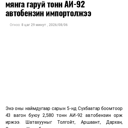
мянга гаруй тонн АИ-92
автобензин импортолжээ
Огноо:
8 цаг 29 минут
,
2026/08/06
Стратегийн орд эзэмшигчид өмнөх Засгийн газартай
ордуудын 60 хувийн өгөөжийг Үндэсний баялгийн
санд төвлөрүүлэх тухай санамж бичигт гарын үсэг
Энэ оны наймдугаар сарын 5-нд Сүхбаатар боомтоор
зурсан. Гэвч өнөөдрийн хүчин төгөлдөр мөрдөгдөж
43 вагон буюу 2,580 тонн АИ-92 автобензин орж
байгаа хуулиар 60 хувийн өгөөжид юу тооцох вэ
иржээ. Шатахууныг Толгойт, Аршаант, Дархан,
гэдэг нь ойлгомжгүй байгаа аж.