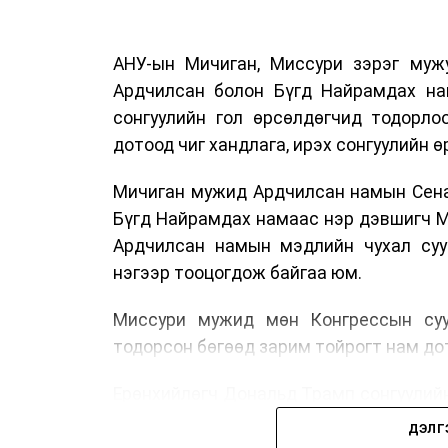
АНУ-ын Мичиган, Миссури зэрэг мужу
Ардчилсан болон Бүгд Найрамдах на
сонгуулийн гол өрсөлдөгчид тодорло
дотоод чиг хандлага, ирэх сонгуулийн 
Мичиган мужид Ардчилсан намын Сена
Бүгд Найрамдах намаас нэр дэвшигч М
Ардчилсан намын мэдлийн чухал сууд
нэгээр тооцогдож байгаа юм.
Миссури мужид мөн Конгрессын суу
тодорсон бөгөөд зарим тойрогт нам до
Ерөнхийлөгч Дональд Трамп сонгуулий
дэвшигчийг шүүмжилж, өөрийн эдийн з
ДЭЛГ
хөтөлбөрөө дахин онцоллоо.