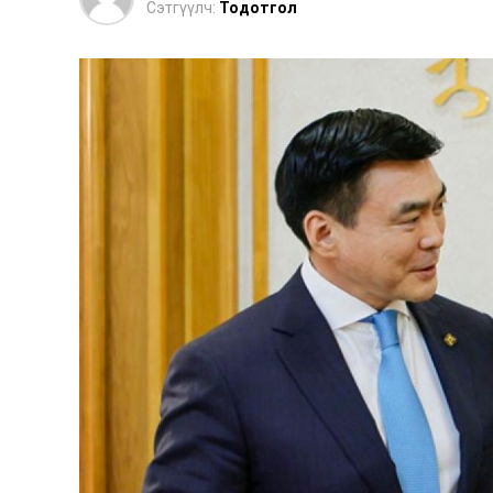
Сэтгүүлч:
Тодотгол