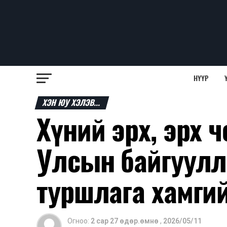
НҮҮР
ХЭН ЮУ ХЭЛЭВ...
Хүний эрх, эрх 
Улсын байгуулл
туршлага хамги
Огноо:
2 сар 27 өдөр.өмнө
,
2026/05/11