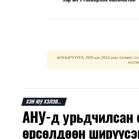
АНХААРУУЛГА: УИХ-ын 2024 оны ээлжит сон
хэсги
ХЭН ЮУ ХЭЛЭВ...
АНУ-д урьдчилсан 
өрсөлдөөн ширүүсэ