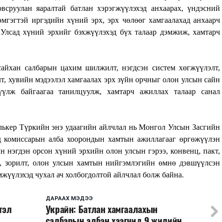
всруулан яаралтай батлан хэрэгжүүлэхэд анхаарах, үндэсний
эмгэгтэй иргэдийн хүний эрх, эрх чөлөөг хамгаалахад анхаарч
Улсад хүний эрхийг бэхжүүлэхэд бүх талаар дэмжиж, хамтарч
сайхан салбарын цахим шилжилт, нэгдсэн систем хөгжүүлэлт,
т, хувийн мэдээлэл хамгаалах эрх зүйн орчныг олон улсын сайн
үүлж байгаагаа танилцуулж, хамтарч ажиллах талаар санал
ькер Түркийн энэ удаагийн айлчлал нь Монгол Улсын Засгийн
 комиссарын алба хоорондын хамтын ажиллагааг өргөжүүлэн
 нэгдэн орсон хүний эрхийн олон улсын гэрээ, конвенц, пакт,
о, зорилт, олон улсын хамтын нийгэмлэгийн өмнө дэвшүүлсэн
жүүлэхэд чухал ач холбогдолтой айлчлал болж байна.
ДАРААХ МЭДЭЭ
тэл
Украйн: Батлан хамгаалахын
салбарын албан хаагчид 9 жилийн