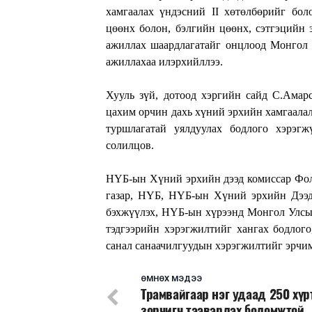
хамгаалах үндэсний II хөтөлбөрийг боло
цөөнх болон, бэлгийн цөөнх, сэтгэцийн 
ажиллах шаардлагатайг онцлоод Монгол 
ажиллахаа илэрхийллээ.
Хууль зүй, дотоод хэргийн сайд С.Амар
цахим орчин дахь хүний эрхийн хамгаалал
туршлагатай уялдуулах бодлого хэрэгж
солилцов.
НҮБ-ын Хүний эрхийн дээд комиссар Фол
газар, НҮБ, НҮБ-ын Хүний эрхийн Дээд
бэхжүүлэх, НҮБ-ын хүрээнд Монгол Улсын
тэдгээрийн хэрэгжилтийг хангах бодлог
санал санаачилгуудын хэрэгжилтийг эрчим
ӨМНӨХ МЭДЭЭ
Трамвайгаар нэг удаад 250 хүр
зорчигч тээвэрлэх боломжтой