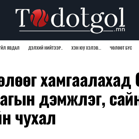
ҮЙЛ ЯВДАЛ
ДЭЛХИЙ НИЙТЭЭР..
ХЭН ЮУ ХЭЛЭВ...
ЧӨЛӨӨТ БҮС
чөлөөг хамгаалахад
агын дэмжлэг, сай
йн чухал