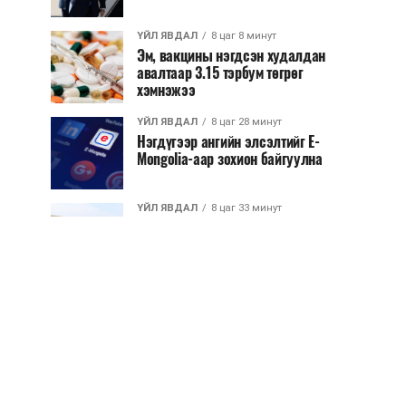
ҮЙЛ ЯВДАЛ
8 цаг 8 минут
Эм, вакцины нэгдсэн худалдан
авалтаар 3.15 тэрбум төгрөг
хэмнэжээ
ҮЙЛ ЯВДАЛ
8 цаг 28 минут
Нэгдүгээр ангийн элсэлтийг E-
Mongolia-аар зохион байгуулна
ҮЙЛ ЯВДАЛ
8 цаг 33 минут
Улсын чанартай хатуу хучилттай
авто замын талаас илүү хувь нь
13-аас...
ҮЙЛ ЯВДАЛ
8 цаг 38 минут
Засгийн газар энэ оныг дуустал
санхүүгийн хэмнэлтийн горимд
шилжинэ
ХЭН ЮУ ХЭЛЭВ...
9 цаг 6 минут
Шатахууны импортын гаалийн