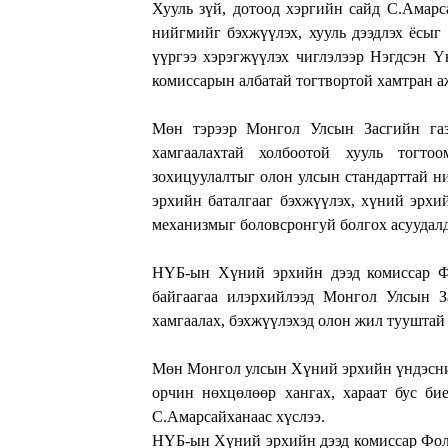
Хууль зүй, дотоод хэргийн сайд С.Амарс
нийгмийг бэхжүүлэх, хууль дээдлэх ёсыг
үүргээ хэрэгжүүлэх чиглэлээр Нэгдсэн 
комиссарын албатай тогтвортой хамтран а
Мөн тэрээр Монгол Улсын Засгийн газа
хамгаалахтай холбоотой хууль тогто
зохицуулалтыг олон улсын стандарттай н
эрхийн баталгааг бэхжүүлэх, хүний эрхи
механизмыг боловсронгуй болгох асуудалд
НҮБ-ын Хүний эрхийн дээд комиссар Ф
байгаагаа илэрхийлээд Монгол Улсын З
хамгаалах, бэхжүүлэхэд олон жил тууштай
Мөн Монгол улсын Хүний эрхийн үндэсний
орчин нөхцөлөөр хангах, хараат бус б
С.Амарсайханаас хүслээ.
НҮБ-ын Хүний эрхийн дээд комиссар Фоль