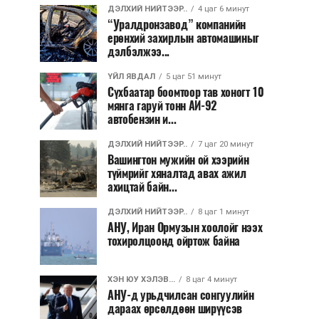
ДЭЛХИЙ НИЙТЭЭР..
4 цаг 6 минут
“Уралдронзавод” компанийн
ерөнхий захирлын автомашиныг
дэлбэлжээ...
ҮЙЛ ЯВДАЛ
5 цаг 51 минут
Сүхбаатар боомтоор тав хоногт 10
мянга гаруй тонн АИ-92
автобензин и...
ДЭЛХИЙ НИЙТЭЭР..
7 цаг 20 минут
Вашингтон мужийн ой хээрийн
түймрийг хяналтад авах ажил
ахицтай байн...
ДЭЛХИЙ НИЙТЭЭР..
8 цаг 1 минут
АНУ, Иран Ормузын хоолойг нээх
тохиролцоонд ойртож байна
ХЭН ЮУ ХЭЛЭВ...
8 цаг 4 минут
АНУ-д урьдчилсан сонгуулийн
дараах өрсөлдөөн ширүүсэв