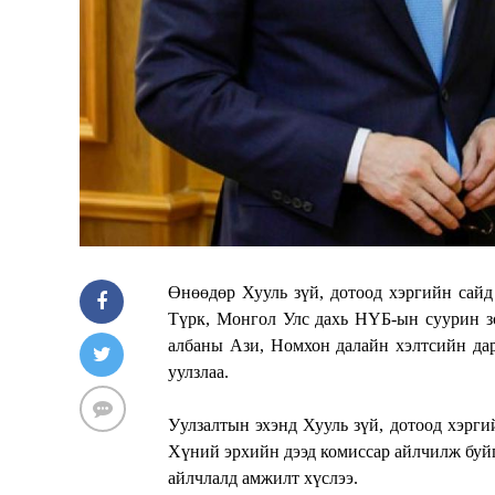
Өнөөдөр Хууль зүй, дотоод хэргийн сай
Түрк, Монгол Улс дахь НҮБ-ын суурин з
албаны Ази, Номхон далайн хэлтсийн дар
уулзлаа.
Уулзалтын эхэнд Хууль зүй, дотоод хэрг
Хүний эрхийн дээд комиссар айлчилж буй
айлчлалд амжилт хүслээ.