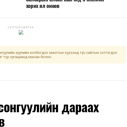
хорих ял оноов
СУРТАЛЧИЛГАА
гуулийн хуулийн холбогдох заалтын хүрээнд тус сайтын сэтгэгдэл
йг түр хугацаанд хаасан болно.
сонгуулийн дараах
в