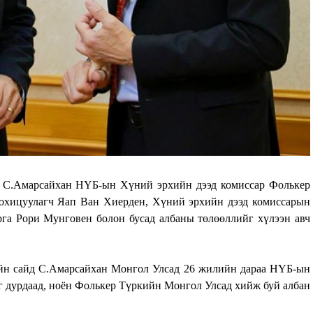
д С.Амарсайхан НҮБ-ын Хүний эрхийн дээд комиссар Фолькер
охицуулагч Яап Ван Хиерден, Хүний эрхийн дээд комиссарын
га Рори Мунговен болон бусад албаны төлөөллийг хүлээн авч
ийн сайд С.Амарсайхан Монгол Улсад 26 жилийн дараа НҮБ-ын
г дурдаад, ноён Фолькер Түркийн Монгол Улсад хийж буй албан