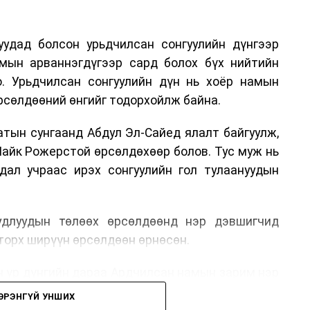
удад болсон урьдчилсан сонгуулийн дүнгээр
мын арваннэгдүгээр сард болох бүх нийтийн
о. Урьдчилсан сонгуулийн дүн нь хоёр намын
өрсөлдөөний өнгийг тодорхойлж байна.
тын сунгаанд Абдул Эл-Сайед ялалт байгуулж,
айк Рожерстой өрсөлдөхөөр болов. Тус муж нь
ал учраас ирэх сонгуулийн гол тулаануудын
длуудын төлөөх өрсөлдөөнд нэр дэвшигчид
торх ширүүн өрсөлдөөн өрнөсөн.
н үр дүнгийн дараа Ардчилсан намын зарим нэр
асгийн бодлого болон сонгуулийн өмнөх мөрийн
ЭРЭНГҮЙ УНШИХ