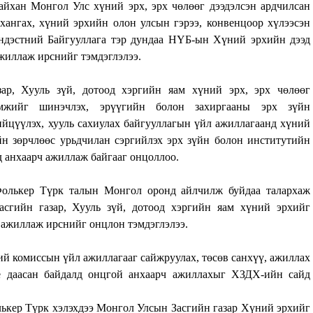
айхан Монгол Улс хүний эрх, эрх чөлөөг дээдэлсэн ардчилсан
 хангах, хүний эрхийн олон улсын гэрээ, конвенцоор хүлээсэн
Үндэстний Байгууллага тэр дундаа НҮБ-ын Хүний эрхийн дээд
жиллаж ирснийг тэмдэглэлээ.
р, Хууль зүй, дотоод хэргийн яам хүний эрх, эрх чөлөөг
омжийг шинэчлэх, эрүүгийн болон захиргааны эрх зүйн
ийцүүлэх, хууль сахиулах байгууллагын үйл ажиллагаанд хүний
йн зөрчлөөс урьдчилан сэргийлэх эрх зүйн болон институтийн
 анхаарч ажиллаж байгааг онцоллоо.
олькер Түрк талын Монгол оронд айлчилж буйдаа талархаж
асгийн газар, Хууль зүй, дотоод хэргийн яам хүний эрхийг
 ажиллаж ирснийг онцлон тэмдэглэлээ.
 комиссын үйл ажиллагааг сайжруулах, төсөв санхүү, ажиллах
ие даасан байдалд онцгой анхаарч ажиллахыг ХЗДХ-ийн сайд
кер Түрк хэлэхдээ Монгол Улсын Засгийн газар Хүний эрхийг