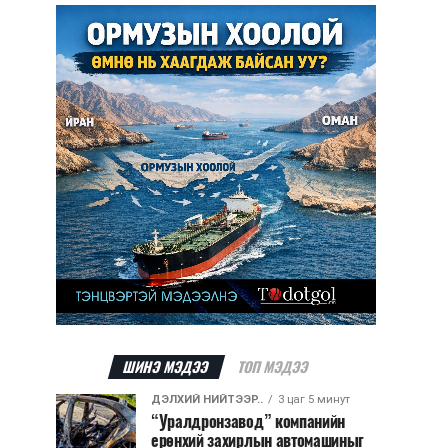
ШИНЭ МЭДЭЭ
ТОП МЭДЭЭ
ДЭЛХИЙ НИЙТЭЭР..
3 цаг 5 минут
“Уралдронзавод” компанийн
ерөнхий захирлын автомашиныг