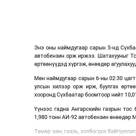
Энэ оны наймдугаар сарын 5-нд Сүхба
автобензин орж иржээ. Шатахууныг То
өртөөнүүдэд хүргэж, өнөөдөр агуулахуу
Мөн наймдугаар сарын 6-ны 02:30 цагт
улсын хилээр орж ирж, буулгах өртө
хооронд Сүхбаатар боомтоор нийт 10,0
Үүнээс гадна Ангарскийн газрын тос 
1,980 тонн АИ-92 автобензин өнөөдөр 
Төмөр зам, гааль, холбогдох байгуулла