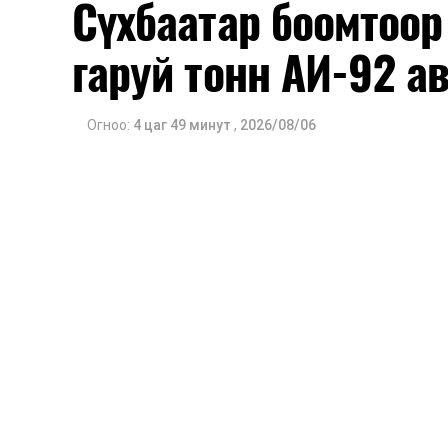
Сүхбаатар боомтоор 
гаруй тонн АИ-92 а
Огноо:
4 цаг 49 минут
,
2026/08/06