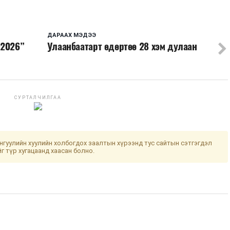
ДАРААХ МЭДЭЭ
-2026”
Улаанбаатарт өдөртөө 28 хэм дулаан
СУРТАЛЧИЛГАА
гуулийн хуулийн холбогдох заалтын хүрээнд тус сайтын сэтгэгдэл
йг түр хугацаанд хаасан болно.