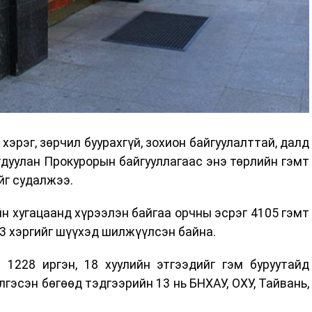
хэрэг, зөрчил буурахгүй, зохион байгуулалттай, далд
дуулан Прокурорын байгууллагаас энэ төрлийн гэмт
йг судалжээ.
н хугацаанд хүрээлэн байгаа орчны эсрэг 4105 гэмт
33 хэргийг шүүхэд шилжүүлсэн байна.
1228 иргэн, 18 хуулийн этгээдийг гэм буруутайд
гэсэн бөгөөд тэдгээрийн 13 нь БНХАУ, ОХУ, Тайвань,