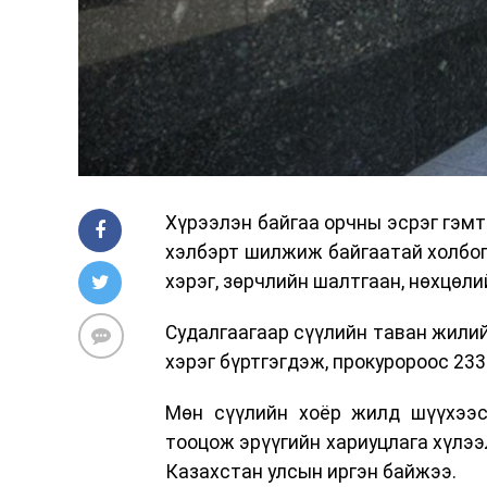
Хүрээлэн байгаа орчны эсрэг гэмт 
хэлбэрт шилжиж байгаатай холбог
хэрэг, зөрчлийн шалтгаан, нөхцөли
Судалгаагаар сүүлийн таван жилий
хэрэг бүртгэгдэж, прокуророос 23
Мөн сүүлийн хоёр жилд шүүхээс 
тооцож эрүүгийн хариуцлага хүлээл
Казахстан улсын иргэн байжээ.