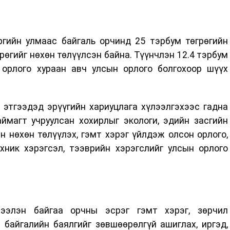
гийн улмаас байгаль орчинд 25 тэрбум төгрөгийн
рөгийг нөхөн төлүүлсэн байна. Түүнчлэн 12.4 тэрбум
, орлого хураан авч улсын орлого болгохоор шүүх
 этгээдэд эрүүгийн хариуцлага хүлээлгэхээс гадна
аймагт учруулсан хохирлыг экологи, эдийн засгийн
н нөхөн төлүүлэх, гэмт хэрэг үйлдэж олсон орлого,
ехник хэрэгсэл, тээврийн хэрэгслийг улсын орлого
рээлэн байгаа орчны эсрэг гэмт хэрэг, зөрчил
 байгалийн баялгийг зөвшөөрөлгүй ашиглах, иргэд,