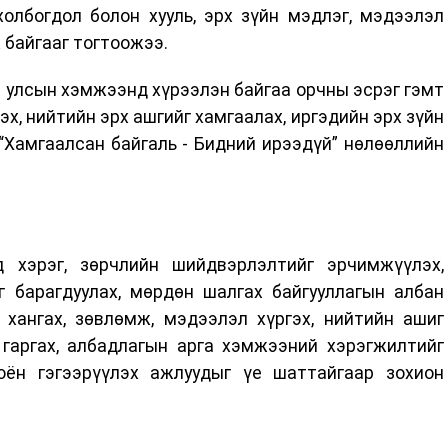
холбогдол болон хууль, эрх зүйн мэдлэг, мэдээлэл
 байгааг тогтоожээ.
 улсын хэмжээнд хүрээлэн байгаа орчны эсрэг гэмт
эх, нийтийн эрх ашгийг хамгаалах, иргэдийн эрх зүйн
“Хамгаалсан байгаль - Бидний ирээдүй” нөлөөллийн
 хэрэг, зөрчлийн шийдвэрлэлтийг эрчимжүүлэх,
г барагдуулах, мөрдөн шалгах байгууллагын албан
 хангах, зөвлөмж, мэдээлэл хүргэх, нийтийн ашиг
гаргах, албадлагын арга хэмжээний хэрэгжилтийг
оён гэгээрүүлэх ажлуудыг үе шаттайгаар зохион