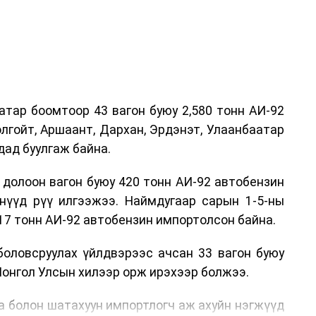
атар боомтоор 43 вагон буюу 2,580 тонн АИ-92
лгойт, Аршаант, Дархан, Эрдэнэт, Улаанбаатар
дад буулгаж байна.
 долоон вагон буюу 420 тонн АИ-92 автобензин
өнүүд рүү илгээжээ. Наймдугаар сарын 1-5-ны
17 тонн АИ-92 автобензин импортолсон байна.
боловсруулах үйлдвэрээс ачсан 33 вагон буюу
Монгол Улсын хилээр орж ирэхээр болжээ.
га болон шатахуун импортлогч аж ахуйн нэгжүүд