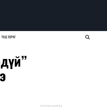
ТОД ЗУРАГ
эдүй”
э
СУРТАЛЧИЛГАА