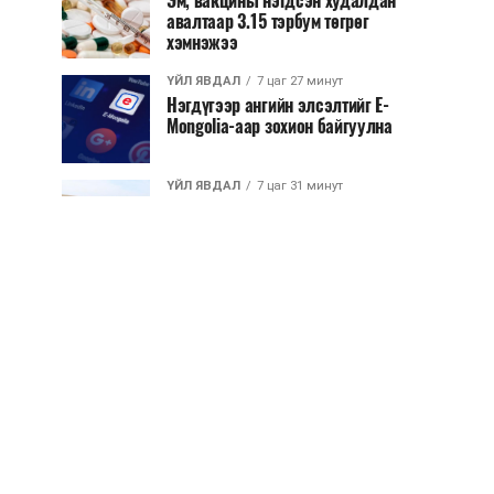
Эм, вакцины нэгдсэн худалдан
авалтаар 3.15 тэрбум төгрөг
хэмнэжээ
ҮЙЛ ЯВДАЛ
7 цаг 27 минут
Нэгдүгээр ангийн элсэлтийг E-
Mongolia-аар зохион байгуулна
ҮЙЛ ЯВДАЛ
7 цаг 31 минут
Улсын чанартай хатуу хучилттай
авто замын талаас илүү хувь нь
13-аас...
ҮЙЛ ЯВДАЛ
7 цаг 36 минут
Засгийн газар энэ оныг дуустал
санхүүгийн хэмнэлтийн горимд
шилжинэ
ХЭН ЮУ ХЭЛЭВ...
8 цаг 4 минут
Шатахууны импортын гаалийн
албан татварыг 2027 оны
хоёрдугаар сарын ...