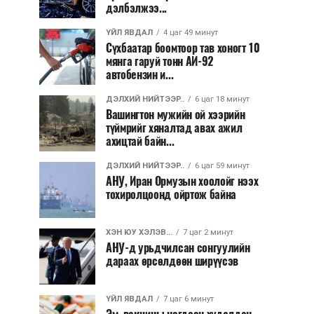
дэлбэлжээ...
ҮЙЛ ЯВДАЛ
4 цаг 49 минут
Сүхбаатар боомтоор тав хоногт 10
мянга гаруй тонн АИ-92
автобензин и...
ДЭЛХИЙ НИЙТЭЭР..
6 цаг 18 минут
Вашингтон мужийн ой хээрийн
түймрийг хяналтад авах ажил
ахицтай байн...
ДЭЛХИЙ НИЙТЭЭР..
6 цаг 59 минут
АНУ, Иран Ормузын хоолойг нээх
тохиролцоонд ойртож байна
ХЭН ЮУ ХЭЛЭВ...
7 цаг 2 минут
АНУ-д урьдчилсан сонгуулийн
дараах өрсөлдөөн ширүүсэв
ҮЙЛ ЯВДАЛ
7 цаг 6 минут