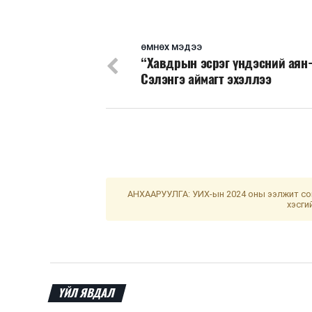
ӨМНӨХ МЭДЭЭ
“Хавдрын эсрэг үндэсний аян
Сэлэнгэ аймагт эхэллээ
АНХААРУУЛГА: УИХ-ын 2024 оны ээлжит сон
хэсги
ҮЙЛ ЯВДАЛ