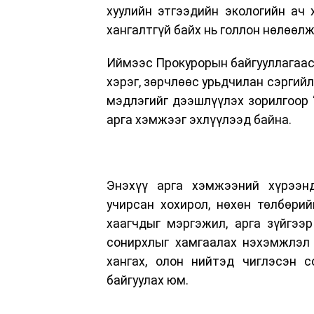
хуулийн этгээдийн экологийн ач 
хангалтгүй байх нь голлон нөлөөлж
Иймээс Прокурорын байгууллагаас
хэрэг, зөрчлөөс урьдчилан сэргийл
мэдлэгийг дээшлүүлэх зорилгоор 
арга хэмжээг эхлүүлээд байна.
Энэхүү арга хэмжээний хүрээнд
учирсан хохирол, нөхөн төлбөрий
хаагчдыг мэргэжил, арга зүйгээр
сонирхлыг хамгаалах нэхэмжлэл 
хангах, олон нийтэд чиглэсэн с
байгуулах юм.