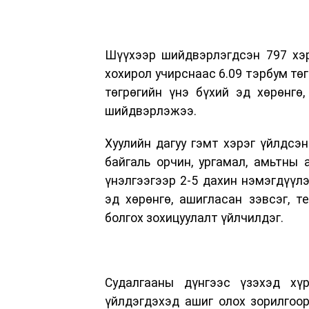
Шүүхээр шийдвэрлэгдсэн 797 хэр
хохирол учирснаас 6.09 тэрбум төг
төгрөгийн үнэ бүхий эд хөрөнгө
шийдвэрлэжээ.
Хуулийн дагуу гэмт хэрэг үйлдсэн
байгаль орчин, ургамал, амьтны 
үнэлгээгээр 2-5 дахин нэмэгдүүлэ
эд хөрөнгө, ашигласан зэвсэг, т
болгох зохицуулалт үйлчилдэг.
Судалгааны дүнгээс үзэхэд хү
үйлдэгдэхэд ашиг олох зорилгоор