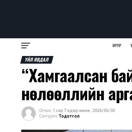
НҮҮР
ҮЙЛ ЯВДАЛ
“Хамгаалсан ба
нөлөөллийн арг
Огноо:
1 сар 7 өдөр.өмнө
,
2026/06/30
Сэтгүүлч:
Тодотгол