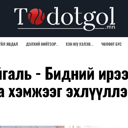
ҮЙЛ ЯВДАЛ
ДЭЛХИЙ НИЙТЭЭР..
ХЭН ЮУ ХЭЛЭВ...
ЧӨЛӨӨТ БҮС
йгаль - Бидний ирэ
а хэмжээг эхлүүллэ