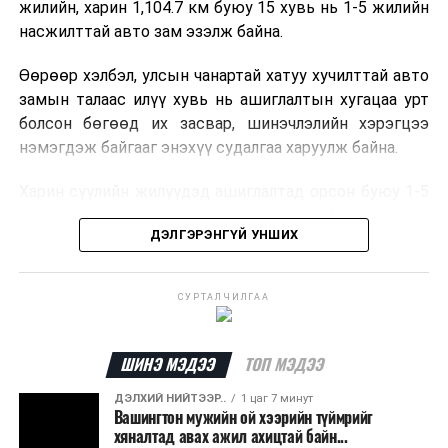
жилийн, харин 1,104.7 км буюу 15 хувь нь 1-5 жилийн
байранд элсэлт, бүртгэл болон бусад аливаа
насжилттай авто зам эзэлж байна.
арга хэмжээ зохион байгуулахгүй болно.
Өөрөөр хэлбэл, улсын чанартай хатуу хучилттай авто
замын талаас илүү хувь нь ашиглалтын хугацаа урт
болсон бөгөөд их засвар, шинэчлэлийн хэрэгцээ
нэмэгдэж байгааг энэхүү судалгаа харуулж байна.
Харин сүүлийн жилүүдэд ашиглалтад орсон буюу 1-5
жилийн насжилттай авто замууд нь Улаанбаатар-
ДЭЛГЭРЭНГҮЙ УНШИХ
Дархан-Сүхбаатар, Улаанбаатар-Мандалговь-
Даланзадгад, Өндөрхаан чиглэл зэрэг улсын голлох
коридорууд болон зарим аймгийн төвүүдийг
СУРТАЛЧИЛГАА
холбосон чиглэлүүдэд төвлөрчээ.
Авто замын насжилтыг тогтмол үнэлж, их засвар,
ШИНЭ МЭДЭЭ
ТОП МЭДЭЭ
ээлжит засвар арчлалтын ажлыг шинжлэх ухааны
ДЭЛХИЙ НИЙТЭЭР..
1 цаг 7 минут
үндэслэлтэй төлөвлөх нь замын хөдөлгөөний
Вашингтон мужийн ой хээрийн түймрийг
аюулгүй байдлыг хангах, ашиглалтын хугацааг
хяналтад авах ажил ахицтай байн...