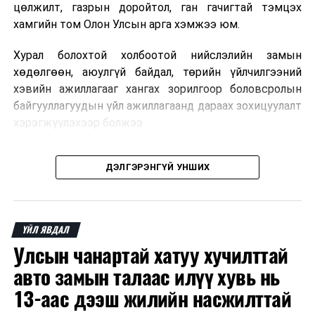
ДАРААХ МЭДЭЭ
цөлжилт, газрын доройтол, ган гачигтай тэмцэх
“Эрүүл мэндийг дэмжих төв” Сүхбаатар дүүрэгт
хамгийн том Олон Улсын арга хэмжээ юм.
ашиглалтад орлоо
Хурал болохтой холбоотой нийслэлийн замын
ӨМНӨХ МЭДЭЭ
Зорчих эгнээ хааж зогсох нь түгжрэл, ослын эрсдэлийг
хөдөлгөөн, аюулгүй байдал, төрийн үйлчилгээний
нэмэгдүүлнэ
хэвийн ажиллагааг хангах зорилгоор боловсролын
байгууллагуудын үйл ажиллагаанд дараах зохицуулалт
хэрэгжүүлэхээр болжээ .
Цэцэрлэгийн бүртгэл
ДЭЛГЭРЭНГҮЙ УНШИХ
2026 оны 8 дугаар сарын 10–23-ны өдрүүдэд
E-Mongolia системээр бүртгэнэ.
ҮЙЛ ЯВДАЛ
Нэгдүгээр ангийн элсэлт
Улсын чанартай хатуу хучилттай
2026 оны 8 дугаар сарын 17–28-ны өдрүүдэд
авто замын талаас илүү хувь нь
E-Mongolia системээр бүртгэнэ.
13-аас дээш жилийн насжилттай
Энэ хугацаанд хүүхэд бүртгэх дэмжлэгийн баг