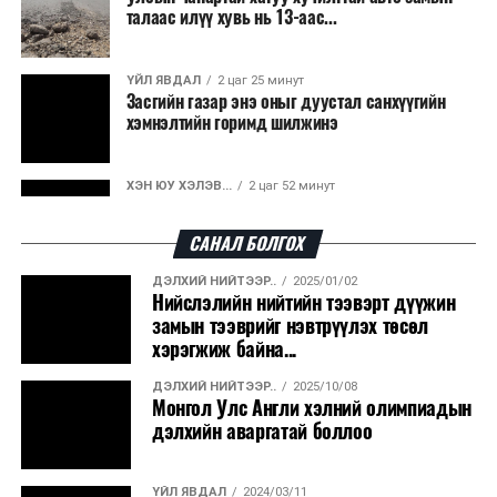
талаас илүү хувь нь 13-аас...
ҮЙЛ ЯВДАЛ
2 цаг 25 минут
Засгийн газар энэ оныг дуустал санхүүгийн
хэмнэлтийн горимд шилжинэ
ХЭН ЮУ ХЭЛЭВ...
2 цаг 52 минут
Шатахууны импортын гаалийн албан татварыг
2027 оны хоёрдугаар сарын ...
САНАЛ БОЛГОХ
ДЭЛХИЙ НИЙТЭЭР..
2025/01/02
ҮЙЛ ЯВДАЛ
3 цаг 3 минут
Нийслэлийн нийтийн тээвэрт дүүжин
Нөөцийн махны хяналтын тогтолцоог
замын тээврийг нэвтрүүлэх төсөл
шинэчилнэ
хэрэгжиж байна...
ДЭЛХИЙ НИЙТЭЭР..
2025/10/08
ХЭН ЮУ ХЭЛЭВ...
3 цаг 9 минут
Монгол Улс Англи хэлний олимпиадын
Монгол Улс COP17 бага хуралд 6.5 тэрбум
дэлхийн аваргатай боллоо
ам.долларын санхүүжилт татах...
ҮЙЛ ЯВДАЛ
2024/03/11