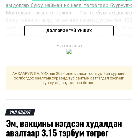
ам.доллар буюу найман их наяд төгрөгөөр бууруулж
Монголын талын өгөөжийг 1.5 тэрбум ам.доллар
буюу таван их наяд төгрөгөөр нэмэгдүүлсэн бол 100
дахь хоногийн босгон дээрээ Оюутолгойн хувь
ДЭЛГЭРЭНГҮЙ УНШИХ
нийлүүлэгчдийн зээлийн хүүг буурууллаа. Ингэснээр
Оюутолгойн баялгаас зээлд төлөх байсан 6.2 тэрбум
СУРТАЛЧИЛГАА
ам.доллар буюу 22 их наяд төгрөгийг хэмнэж,
Монголын талын хүртэх өгөөж 2.5 тэрбум доллар
буюу 8 орчим их наяд төгрөгөөр нэмэгдэх боломж
бүрдлээ.
АНХААРУУЛГА: УИХ-ын 2024 оны ээлжит сонгуулийн хуулийн
холбогдох заалтын хүрээнд тус сайтын сэтгэгдэл хэсгийг
түр хугацаанд хаасан болно.
ҮЙЛ ЯВДАЛ
Эм, вакцины нэгдсэн худалдан
авалтаар 3.15 тэрбум төгрөг