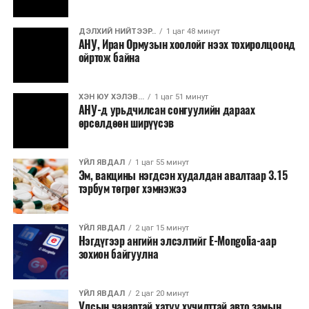
уртасгах, төсвийн хөрөнгө оруулалтыг оновчтой
төлөвлөхөд чухал ач холбогдолтойг албаныхан хэлж
ДЭЛХИЙ НИЙТЭЭР..
1 цаг 48 минут
байна
гэж Зам, тээврийн яамнаас мэдээллээ.
АНУ, Иран Ормузын хоолойг нээх тохиролцоонд
ойртож байна
ХЭН ЮУ ХЭЛЭВ...
1 цаг 51 минут
АНУ-д урьдчилсан сонгуулийн дараах
өрсөлдөөн ширүүсэв
ҮЙЛ ЯВДАЛ
1 цаг 55 минут
Эм, вакцины нэгдсэн худалдан авалтаар 3.15
тэрбум төгрөг хэмнэжээ
ҮЙЛ ЯВДАЛ
2 цаг 15 минут
Нэгдүгээр ангийн элсэлтийг E-Mongolia-аар
зохион байгуулна
ҮЙЛ ЯВДАЛ
2 цаг 20 минут
Улсын чанартай хатуу хучилттай авто замын