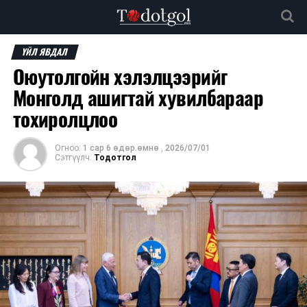
ҮЙЛ ЯВДАЛ
Оюутолгойн хэлэлцээрийг
Монголд ашигтай хувилбараар
тохиролцлоо
Огноо:
1 сар 6 өдөр.өмнө
,
2026/07/01
Сэтгүүлч:
Тодотгол