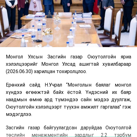
Монгол Улсын Засгийн газар Оюутолгойн яриа
хэлэлцээрийг Монгол Улсад ашигтай хувилбараар
(2026.06.30) харилцан тохиролцлоо.
Ерөнхий сайд Н.Учрал “Монголын баялаг монгол
хүндээ өгөөжтэй байх ёстой. Үндэсний их баяр
наадмын өмнө ард түмэндээ сайн мэдээ дуулгаж,
Оюутолгойн хэлэлцээрт түүхэн амжилт гаргалаа” гэж
мэдэгдлээ.
Засгийн газар байгуулагдсан даруйдаа Оюутолгой
төслийн
менежментийн зардлыг 2.2 тэрбум