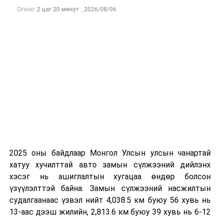
сургуулиуд дээр ажиллахгүй.
Огноо:
2 цаг 20 минут
,
2026/08/06
Их, дээд сургуулийн хичээл
2026 оны 9 дүгээр сарын 1-нээс цахимаар
эхэлнэ.
2026 оны 9 дүгээр сарын 14-нөөс танхимаар
үргэлжилнэ.
Оюутны дотуур байр
2026 оны 9 дүгээр сарын 13-наас оюутнуудыг
дотуур байранд оруулж эхэлнэ.
2025 оны байдлаар Монгол Улсын улсын чанартай
Сургууль, цэцэрлэгийн үйл ажиллагааны
хатуу хучилттай авто замын сүлжээний дийлэнх
зохицуулалт
хэсэг нь ашиглалтын хугацаа өндөр болсон
үзүүлэлттэй байна. Замын сүлжээний насжилтын
судалгаанаас үзвэл нийт 4,038.5 км буюу 56 хувь нь
2026 оны 8 дугаар сарын 17–28-ны өдрүүдэд
13-аас дээш жилийн, 2,813.6 км буюу 39 хувь нь 6-12
нийслэлийн бүх сургууль, цэцэрлэгт ажлын