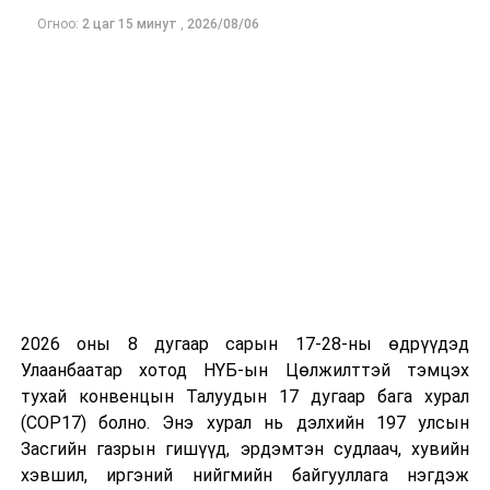
бууруулж, эмийн үнийн өсөлтийг сааруулснаар
Оюутолгойн бүлэг ордын нэг хэсэг Онтрегийн
Огноо:
2 цаг 15 минут
,
2026/08/06
иргэдийн санхүүгийн дарамтыг багасгах боломж
хэлэлцээрийг эхлүүлж Монголын ард түмний хүртэх
бүрдэнэ гэж үзжээ.
өгөөжийг Үндсэн хуульд нийцүүлсэн санал
боловсруулж УИХ-д танилцуулахыг холбогдох сайд
нарт үүрэг болголоо.
2026 оны 8 дугаар сарын 17-28-ны өдрүүдэд
Улаанбаатар хотод НҮБ-ын Цөлжилттэй тэмцэх
тухай конвенцын Талуудын 17 дугаар бага хурал
(COP17) болно. Энэ хурал нь дэлхийн 197 улсын
Засгийн газрын гишүүд, эрдэмтэн судлаач, хувийн
хэвшил, иргэний нийгмийн байгууллага нэгдэж