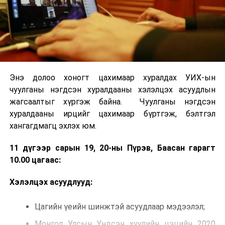
Энэ долоо хоногт цахимаар хуралдах УИХ-ын
чуулганы нэгдсэн хуралдааны хэлэлцэх асуудлын
жагсаалтыг хүргэж байна. Чуулганы нэгдсэн
хуралдааны ирцийг цахимаар бүртгэж, бэлтгэл
хангагдмагц эхлэх юм.
11 дүгээр сарын 19, 20-ны Пүрэв, Баасан гарагт
10.00 цагаас:
Хэлэлцэх асуудлууд:
Цагийн үеийн шинжтэй асуудлаар мэдээлэл;
Монгол Улсын Үндсэн хуулийн цэцийн 2020