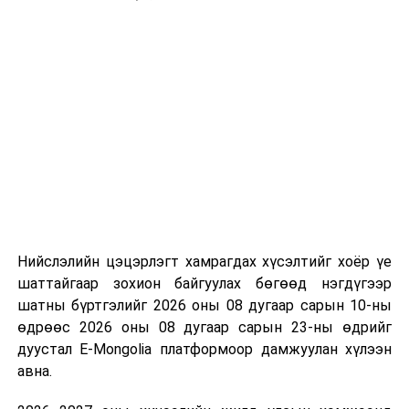
Улсын Ерөнхийлөгч 2020.04.23-ны өдөр өргөн
мэдүүлсэн, хэлэлцэх эсэх/;
Гадаадын иргэний эрх зүйн байдлын тухай
хуульд нэмэлт, өөрчлөлт оруулах тухай
хуулийн төсөл болон хамт өргөн мэдүүлсэн
хуулийн төслүүд
/Засгийн газар 2020.03.05-ны
өдөр өргөн мэдүүлсэн, анхны хэлэлцүүлэг/;
"Монгол Улсын 2021 оны төсвийн тухай хууль
баталсантай холбогдуулан авах арга
хэмжээний тухай" Улсын Их Хурлын
тогтоолын төсөл;
Нийслэлийн цэцэрлэгт хамрагдах хүсэлтийг хоёр үе
шаттайгаар зохион байгуулах бөгөөд нэгдүгээр
Монгол Улсын Ерөнхий сайдын мэдээлэл: Зам
шатны бүртгэлийг 2026 оны 08 дугаар сарын 10-ны
тээврийн салбарт хэрэгжиж байгаа бүтээн
өдрөөс 2026 оны 08 дугаар сарын 23-ны өдрийг
байгуулалтын ажлын явцын талаар.
дуустал E-Mongolia платформоор дамжуулан хүлээн
авна.
ДАРААХ МЭДЭЭ
Засгийн газрын ээлжит хуралдаан боллоо