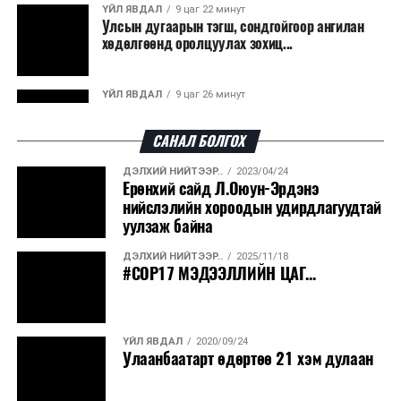
ҮЙЛ ЯВДАЛ
9 цаг 22 минут
Улсын дугаарын тэгш, сондгойгоор ангилан
хөдөлгөөнд оролцуулах зохиц...
ҮЙЛ ЯВДАЛ
9 цаг 26 минут
Нарантуул, Дүнжингарав, Шинэ 100 айл
худалдааны төвүүдийн авто зогсо...
САНАЛ БОЛГОХ
ДЭЛХИЙ НИЙТЭЭР..
2023/04/24
ҮЙЛ ЯВДАЛ
9 цаг 30 минут
Ерөнхий сайд Л.Оюун-Эрдэнэ
КОП17-д ажиллах онцгой байдлын
нийслэлийн хороодын удирдлагуудтай
бүрэлдэхүүн хамтарсан дадлага сургуул...
уулзаж байна
ДЭЛХИЙ НИЙТЭЭР..
2025/11/18
ҮЙЛ ЯВДАЛ
9 цаг 37 минут
#COP17 МЭДЭЭЛЛИЙН ЦАГ...
Улаанбаатарт өдөртөө 20 хэм дулаан
ҮЙЛ ЯВДАЛ
2020/09/24
ҮЙЛ ЯВДАЛ
2026/08/07
Улаанбаатарт өдөртөө 21 хэм дулаан
COP17-ын зочид, төлөөлөгчдөд үйлчлэх 250
орчим жолоочийг сургалтад х...