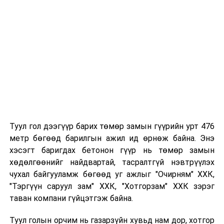
Таны хүүхэд өнгөрсөн жил цэцэрлэгт
хамрагдсан бол тухайн цэцэрлэгтээ
"Үргэлжлүүлж явах" эсэх сонголтыг хийх
Хэрэв шилжилт хөдөлгөөн хийх бол 2026 оны
08 дугаар сарын 07-ны өдрөөс өмнө
баталгаажуулсан байх.
Туул гол дээгүүр барих төмөр замын гүүрийн урт 476
метр бөгөөд барилгын ажил ид өрнөж байна. Энэ
хэсэгт баригдах бетонон гүүр нь төмөр замын
хөдөлгөөнийг найдвартай, тасралтгүй нэвтрүүлэх
чухал байгууламж бөгөөд уг ажлыг "Очирням" ХХК,
"Тэргүүн саруул зам" ХХК, "Хотгорзам" ХХК зэрэг
таван компани гүйцэтгэж байна.
Туул голын орчим нь газарзүйн хувьд нам дор, хотгор