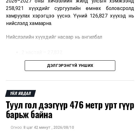
2026–2027 оны хичээлийн жилд улсын хэмжээнд
ӨМНӨХ МЭДЭЭ
258,921 хүүхдийг сургуулийн өмнөх боловсролд
Улаанбаатарт өдөртөө 3 хэм хүйтэн
хамруулах хэрэгцээ үүснэ. Үүний 126,827 хүүхэд нь
нийслэлд хамаарна.
Нийслэлийн хүүхдийг насаар нь ангилбал
2 настай – 27,832
3 настай – 31,303
ДЭЛГЭРЭНГҮЙ УНШИХ
4 настай – 32,002
5 настай – 35,690 хүүхэд байна.
ҮЙЛ ЯВДАЛ
Туул гол дээгүүр 476 метр урт гүүр
Иргэд хүүхдээ цэцэрлэгт хамруулах үйлчилгээг
авахдаа дараах зүйлсийг анхаарна уу.
барьж байна
Өөрийн болон хүүхдийнхээ хаягийн бүртгэл,
Огноо:
8 цаг 42 минут
,
2026/08/10
мэдээллийг нягталж, баталгаажуулсан байх