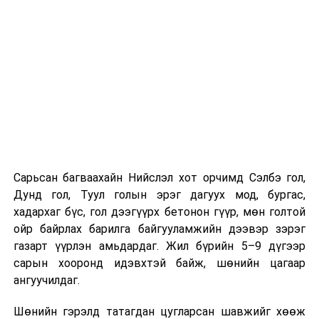
Компанийн удирдлагуудын мэдээлснээр газарзүйн
хүндрэлтэй нөхцөлд ажиллаж байгаа ч шаардлагатай
инженерийн шийдлийг хэрэгжүүлж, дам нуруу
угсралтын ажлыг төлөвлөсөн хугацаанд дуусгахаар
хичээн ажиллаж байна гэв
гэж Зам, тээврийн яамнаас
мэдээллээ.
Сарьсан багваахайн Нийслэл хот орчимд Сэлбэ гол,
Дунд гол, Туул голын эрэг дагуух мод, бургас,
хадархаг бүс, гол дээгүүрх бетонон гүүр, мөн голтой
ойр байрлах барилга байгууламжийн дээвэр зэрэг
газарт үүрлэн амьдардаг. Жил бүрийн 5–9 дүгээр
сарын хооронд идэвхтэй байж, шөнийн цагаар
ангуучилдаг.
Шөнийн гэрэлд татагдан цугларсан шавжийг хөөж