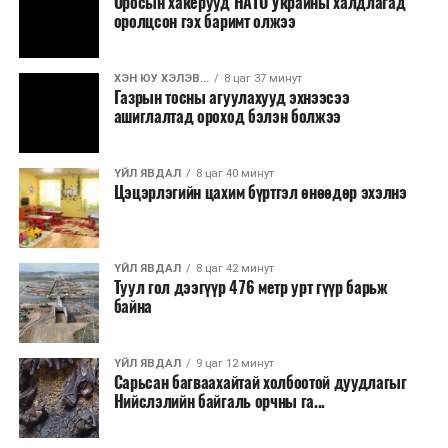
Оросын хакерууд НАТО Украины халдлагад
оролцсон гэх баримт олжээ
ХЭН ЮУ ХЭЛЭВ...
8 цаг 37 минут
Газрын тосны агуулахууд эхнээсээ
ашиглалтад ороход бэлэн болжээ
ҮЙЛ ЯВДАЛ
8 цаг 40 минут
Цэцэрлэгийн цахим бүртгэл өнөөдөр эхэлнэ
ҮЙЛ ЯВДАЛ
8 цаг 42 минут
Туул гол дээгүүр 476 метр урт гүүр барьж
байна
ҮЙЛ ЯВДАЛ
9 цаг 12 минут
Сарьсан багваахайтай холбоотой дуудлагыг
Нийслэлийн байгаль орчны га...