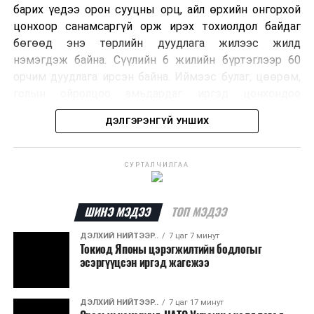
барих үедээ орон сууцны орц, айл өрхийн онгорхой
цонхоор санамсаргүй орж ирэх тохиолдол байдаг
бөгөөд энэ төрлийн дуудлага жилээс жилд
нэмэгдэж байна. Сүүлийн 6 жилийн бүртэглээр 60
орчим дуудлага ирсэн байна. Иймээс булаг, цөөрөм,
голын ойролцоо амьдардаг иргэд цонхондоо
хамгаалалтын тор суурилуулж, урьдчилан
ДЭЛГЭРЭНГҮЙ УНШИХ
сэргийлэхийг зөвлөж байна.
Хэрэв сарьсан багваахайн дуудлага өгөхөөр бол
СУРТАЛЧИЛГАА
ажлын цагаар Нийслэлийн Байгаль орчны газрын
72720303, ажлын бус цагаар нийслэлийн Шуурхай
удирдлага зохицуулалтын төвийн 11-310005
ШИНЭ МЭДЭЭ
ТОП МЭДЭЭ
дугаарын утсаар яаралтай мэдээлэл өгч, дуудлага
ДЭЛХИЙ НИЙТЭЭР..
7 цаг 7 минут
өгөх боломжтойг Нийслэлийн Байгаль Орчны Газраас
Токиод Японы цэрэгжилтийн бодлогыг
зөвлөв.
эсэргүүцсэн иргэд жагсжээ
ДЭЛХИЙ НИЙТЭЭР..
7 цаг 17 минут