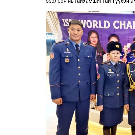
эзэлсэн нь гайхамшигтай түүхэн а