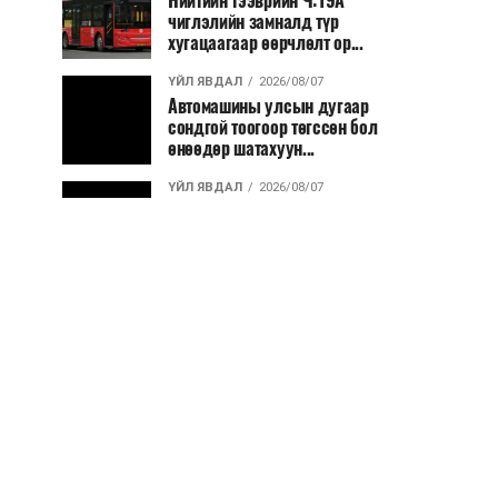
Нийтийн тээврийн Ч:19А
чиглэлийн замналд түр
хугацаагаар өөрчлөлт ор...
ҮЙЛ ЯВДАЛ
2026/08/07
Автомашины улсын дугаар
сондгой тоогоор төгссөн бол
өнөөдөр шатахуун...
ҮЙЛ ЯВДАЛ
2026/08/07
Улаанбаатарт өдөртөө 30 хэм
дулаан
ДЭЛХИЙ НИЙТЭЭР..
2026/08/06
“Уралдронзавод” компанийн
ерөнхий захирлын автомашиныг
дэлбэлжээ...
ҮЙЛ ЯВДАЛ
2026/08/06
Сүхбаатар боомтоор тав хоногт 10
мянга гаруй тонн АИ-92
автобензин и...