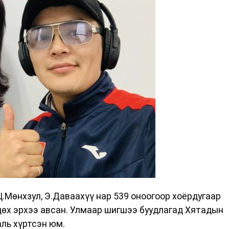
Ц.Мөнхзул, Э.Даваахүү нар 539 оноогоор хоёрдугаар
дөх эрхээ авсан. Улмаар шигшээ буудлагад Хятадын
аль хүртсэн юм.