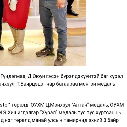
Гүндэгмаа, Д.Оюун гэсэн бүрэлдэхүүнтэй баг хүрэл
өнхзул, Т.Баярцэцэг нар багаараа мөнгөн медаль
Pistol” төрөлд ОУХМ Ц.Мөнхзул “Алтан” медаль, ОУХМ
 Э.Хишигдэлгэр “Хүрэл” медаль тус тус хүртсэн нь
д нэг төрөлд манай улсын тамирчид эхний 3 байр