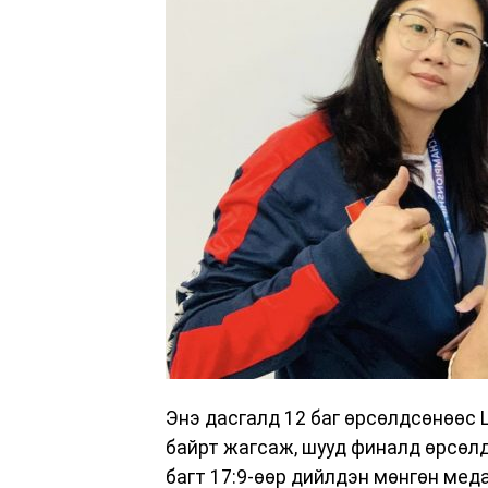
Энэ дасгалд 12 баг өрсөлдсөнөөс 
байрт жагсаж, шууд финалд өрсөл
багт 17:9-өөр дийлдэн мөнгөн мед