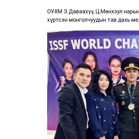
ОУХМ Э.Даваахүү, Ц.Мөнхзул нары
хүртсэн монголчуудын тав дахь ме