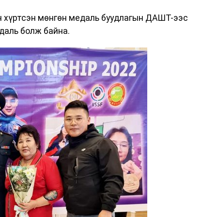
н хүртсэн мөнгөн медаль буудлагын ДАШТ-ээс
даль болж байна.