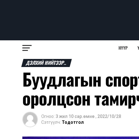
НҮҮР
ДЭЛХИЙ НИЙТЭЭР..
Буудлагын спор
оролцсон тамир
Огноо:
3 жил 10 сар.өмнө
,
2022/10/28
Сэтгүүлч:
Тодотгол