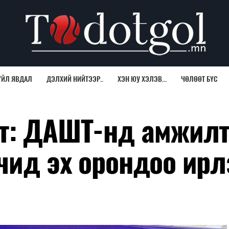
ҮЙЛ ЯВДАЛ
ДЭЛХИЙ НИЙТЭЭР..
ХЭН ЮУ ХЭЛЭВ...
ЧӨЛӨӨТ БҮС
т: ДАШТ-нд амжилт
чид эх орондоо ирл