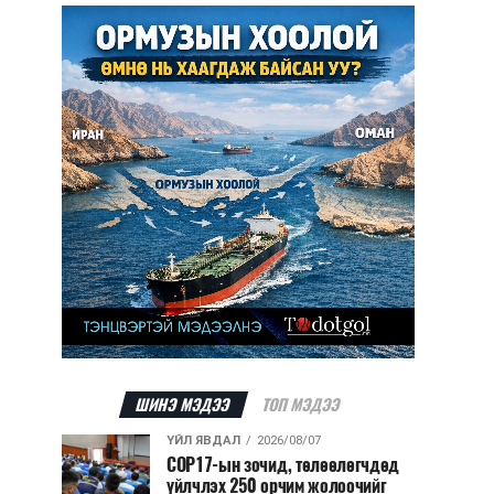
ШИНЭ МЭДЭЭ
ТОП МЭДЭЭ
ҮЙЛ ЯВДАЛ
2026/08/07
COP17-ын зочид, төлөөлөгчдөд
үйлчлэх 250 орчим жолоочийг