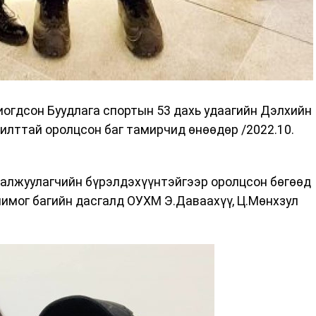
иогдсон Буудлага спортын 53 дахь удаагийн Дэлхийн
илттай оролцсон баг тамирчид өнөөдөр /2022.10.
галжуулагчийн бүрэлдэхүүнтэйгээр оролцсон бөгөөд
лимог багийн дасгалд ОУХМ Э.Даваахүү, Ц.Мөнхзул