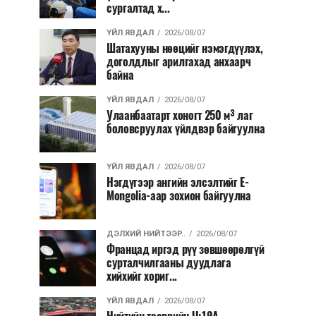
сургалтад х...
ҮЙЛ ЯВДАЛ
2026/08/07
Шатахууны нөөцийг нэмэгдүүлэх,
доголдлыг арилгахад анхаарч
байна
ҮЙЛ ЯВДАЛ
2026/08/07
Улаанбаатарт хоногт 250 м³ лаг
боловсруулах үйлдвэр байгуулна
ҮЙЛ ЯВДАЛ
2026/08/07
Нэгдүгээр ангийн элсэлтийг E-
Mongolia-аар зохион байгуулна
ДЭЛХИЙ НИЙТЭЭР..
2026/08/07
Францад иргэд рүү зөвшөөрөлгүй
сурталчилгааны дуудлага
хийхийг хориг...
ҮЙЛ ЯВДАЛ
2026/08/07