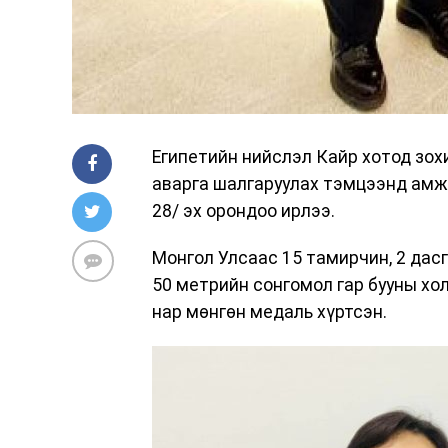
Египетийн нийслэл Кайр хотод зох
аварга шалгаруулах тэмцээнд амж
28/ эх орондоо ирлээ.
Монгол Улсаас 15 тамирчин, 2 дас
50 метрийн сонгомол гар бууны хо
нар мөнгөн медаль хүртсэн.