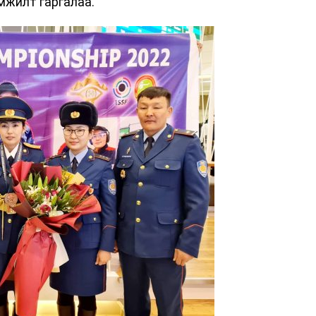
мжилт гаргалаа.