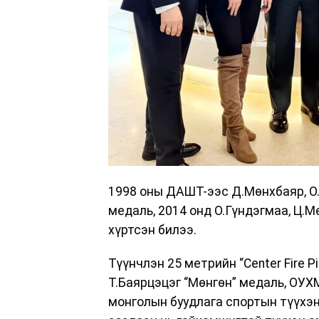
1998 оны ДАШТ-ээс Д.Мөнхбаяр, О.
медаль, 2014 онд О.Гүндэгмаа, Ц.М
хүртсэн билээ.
Түүнчлэн 25 метрийн “Center Fire 
Т.Баярцэцэг “Мөнгөн” медаль, ОУХМ
монголын буудлага спортын түүхэн