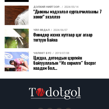
ДЭЛХИЙ НИЙТЭЭР..
2024/05/14
ҮЙЛ ЯВДАЛ
2026/08/06
"Давсны мэдээлэл сурталчилгааны 7
Сүхбаатар боомтоор тав хоногт 10 мянга гаруй
хоног" эхэллээ
тонн АИ-92 автобензин и...
ҮЙЛ ЯВДАЛ
2024/06/07
ДЭЛХИЙ НИЙТЭЭР..
2026/08/06
Өнөөдөр ихэнх нутгаар цаг агаар
Вашингтон мужийн ой хээрийн түймрийг
тогтуун байна
хяналтад авах ажил ахицтай байн...
ЧӨЛӨӨТ БҮС
2019/07/08
ДЭЛХИЙ НИЙТЭЭР..
2026/08/06
Цагдаа, дотоодын цэргийн
АНУ, Иран Ормузын хоолойг нээх тохиролцоонд
байгууллагын “Их сорилго” бэсрэг
ойртож байна
наадам бол...
ХЭН ЮУ ХЭЛЭВ...
2026/08/06
АНУ-д урьдчилсан сонгуулийн дараах
өрсөлдөөн ширүүсэв
ҮЙЛ ЯВДАЛ
2026/08/06
Эм, вакцины нэгдсэн худалдан авалтаар 3.15