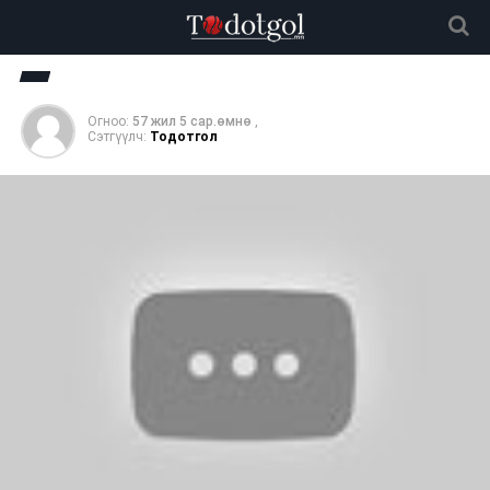
Огноо:
57 жил 5 сар.өмнө
,
Сэтгүүлч:
Тодотгол