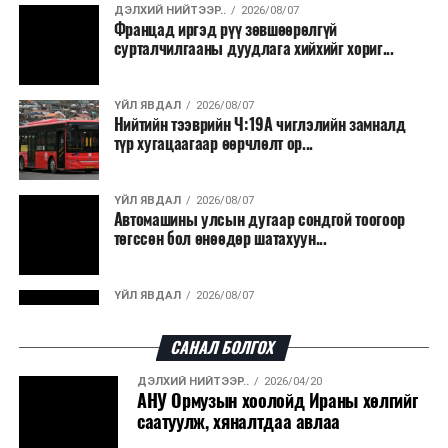
ДЭЛХИЙ НИЙТЭЭР..
2026/08/07
Францад иргэд рүү зөвшөөрөлгүй
сурталчилгааны дуудлага хийхийг хориг...
ҮЙЛ ЯВДАЛ
2026/08/07
Нийтийн тээврийн Ч:19А чиглэлийн замналд
түр хугацаагаар өөрчлөлт ор...
ҮЙЛ ЯВДАЛ
2026/08/07
Автомашины улсын дугаар сондгой тоогоор
төгссөн бол өнөөдөр шатахуун...
ҮЙЛ ЯВДАЛ
2026/08/07
Улаанбаатарт өдөртөө 30 хэм дулаан
САНАЛ БОЛГОХ
ДЭЛХИЙ НИЙТЭЭР..
2026/04/20
ДЭЛХИЙ НИЙТЭЭР..
2026/08/06
АНУ Ормузын хоолойд Ираны хөлгийг
“Уралдронзавод” компанийн ерөнхий
саатуулж, хяналтдаа авлаа
захирлын автомашиныг дэлбэлжээ...