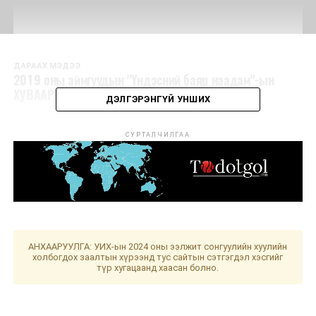
ДАРААХ МЭДЭЭ
2019 оны аймгуудын "Үндэсний баяр наадам"-ын
ХУВААРЬ
ДЭЛГЭРЭНГҮЙ УНШИХ
СУРТАЛЧИЛГАА
АНХААРУУЛГА: УИХ-ын 2024 оны ээлжит сонгуулийн хуулийн
холбогдох заалтын хүрээнд тус сайтын сэтгэгдэл хэсгийг
түр хугацаанд хаасан болно.