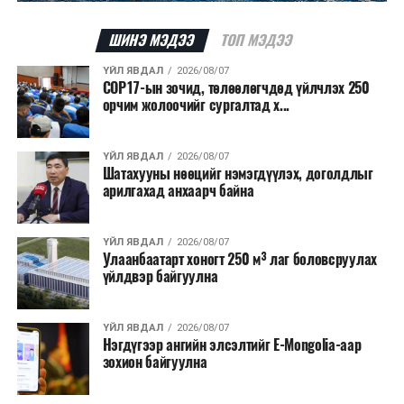
ШИНЭ МЭДЭЭ
ТОП МЭДЭЭ
ҮЙЛ ЯВДАЛ
2026/08/07
COP17-ын зочид, төлөөлөгчдөд үйлчлэх 250
орчим жолоочийг сургалтад х...
ҮЙЛ ЯВДАЛ
2026/08/07
Шатахууны нөөцийг нэмэгдүүлэх, доголдлыг
арилгахад анхаарч байна
ҮЙЛ ЯВДАЛ
2026/08/07
Улаанбаатарт хоногт 250 м³ лаг боловсруулах
үйлдвэр байгуулна
ҮЙЛ ЯВДАЛ
2026/08/07
Нэгдүгээр ангийн элсэлтийг E-Mongolia-аар
зохион байгуулна