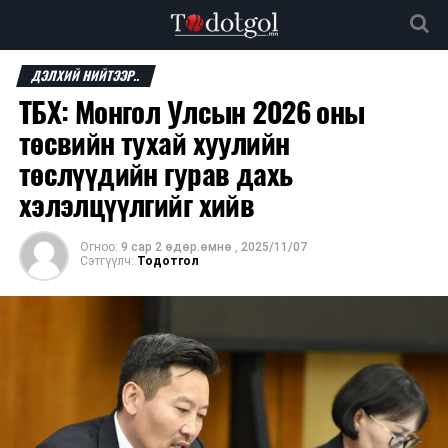
ДЭЛХИЙ НИЙТЭЭР..
ТБХ: Монгол Улсын 2026 оны
төсвийн тухай хуулийн
төслүүдийн гурав дахь
хэлэлцүүлгийг хийв
Огноо:
9 сар 2 өдөр.өмнө
,
2025/11/07
Сэтгүүлч:
Тодотгол