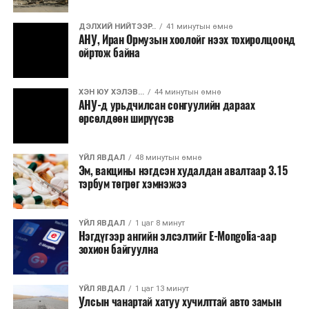
арваннэгдүгээр сарын 4,5-ны өдрүүдэд нийт таван
удаа хуралдаж, Монгол Улсын нэгдсэн төсвийн
ДЭЛХИЙ НИЙТЭЭР..
41 минутын өмнө
төсөлд тооцоолол хийж ажиллан, асуудлыг хэлэлцэж,
АНУ, Иран Ормузын хоолойг нээх тохиролцоонд
олонхын саналаар шийдвэрлэж, тодорхой саналуудыг
ойртож байна
бэлтгэсэн гэв. Тухайлбал, зардал бууруулах чиглэлээр
төсвийн төсөлд тусгагдсан урсгал зардалд дүн
ХЭН ЮУ ХЭЛЭВ...
44 минутын өмнө
шинжилгээ хийж, үүнд үндэслэн нийслэл, орон
АНУ-д урьдчилсан сонгуулийн дараах
нутгийн төсвийн ерөнхийлөн захирагчдын урсгал
өрсөлдөөн ширүүсэв
зардлыг 6.0 хувиар, бусад төсвийн ерөнхийлөн
захирагчдын урсгал зардлыг 12.8 хувиар бууруулах,
ҮЙЛ ЯВДАЛ
48 минутын өмнө
төсвийн ерөнхийлөн захирагчдын зарим урсгал
Эм, вакцины нэгдсэн худалдан авалтаар 3.15
тэрбум төгрөг хэмнэжээ
зардлыг 2025 оны түвшинд барих, тэвчиж болох
зарим зардлуудыг хойшлуулах, хөрөнгө оруулалтын
төслүүдийн хувьд улсын хөгжлийн жилийн
ҮЙЛ ЯВДАЛ
1 цаг 8 минут
төлөвлөгөөтэйгөө уялдаагүй зарим төслүүдийг
Нэгдүгээр ангийн элсэлтийг E-Mongolia-аар
зохион байгуулна
хасах, 2027 он болон дараа онууд руу шилжих
төслүүдийн санхүүжилтийг тодорхой хувиар
бууруулах, зарим салбарын тоног төхөөрөмжийн
ҮЙЛ ЯВДАЛ
1 цаг 13 минут
зардлыг 50 хувиар бууруулах, НҮБ-ын Цөлжилттэй
Улсын чанартай хатуу хучилттай авто замын