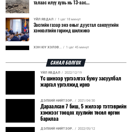
талаас илүү хувь нь 13-аас...
тэмцэх тухай конвенцын Талуудын 17 дугаар бага
хурлын барилга, байгууламжийн санхүүжилтийг
бууруулах зэрэг зарчмыг баримталсан гэж байлаа.
ҮЙЛ ЯВДАЛ
1 цаг 18 минут
Засгийн газар энэ оныг дуустал санхүүгийн
хэмнэлтийн горимд шилжинэ
Харин зардал нэмэгдүүлэх чиглэлээр урсгал зардлын
гүйцэтгэлийн санхүүжилтийг нэмэгдүүлэх, эмч,
ХЭН ЮУ ХЭЛЭВ...
1 цаг 45 минут
эмнэлгийн байгууллагад ажиллагсдын цалин, төрийн
Шатахууны импортын гаалийн албан татварыг
2027 оны хоёрдугаар сарын ...
өмчийн эрдэм шинжилгээний байгууллагын
САНАЛ БОЛГОХ
ажилчдын цалин болон өндөр насны тэтгэвэр,
ҮЙЛ ЯВДАЛ
2022/12/19
халамжийн тэтгэврийг нэмэгдүүлэхээр санал оруулж
ҮЙЛ ЯВДАЛ
1 цаг 56 минут
Үс шинээр үргээлгэх буюу засуулбал
Нөөцийн махны хяналтын тогтолцоог
байна. Түүнчлэн ажлын хэсэгт Улсын Их Хурлын
жаргал үргэлжид ирнэ
шинэчилнэ
гишүүд, төрийн болон төрийн бус байгууллагаас албан
бичгээр ирүүлсэн санал тус бүрийг судалж,
ДЭЛХИЙ НИЙТЭЭР..
2021/04/30
хуралдаанаар хэлэлцсэнийг онцолсон.
ХЭН ЮУ ХЭЛЭВ...
2 цаг 2 минут
Дараалсан 7 биш, 5 жилээр тэтгэврийн
Монгол Улс COP17 бага хуралд 6.5 тэрбум
хэмжээг тооцох хуулийн төсөл өргөн
ам.долларын санхүүжилт татах...
барилаа
Ингээд Төсвийн байнгын хорооны тогтоолоор
ДЭЛХИЙ НИЙТЭЭР..
2022/05/12
байгуулагдсан ажлын хэсэг, Байнгын хороод,
ҮЙЛ ЯВДАЛ
2 цаг 8 минут